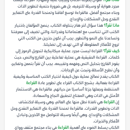
لماذا نقرأ؟
سؤال يطرحه الكتاب ويجيب عليه بإسهاب. القراءة ليست
مجرد هواية أو وسيلة للترفيه، بل هي ضرورة حتمية لتطوير الذات
وبناء مجتمع أفضل. فالقراءة توسع آفاقنا وتمنحنا القدرة على التفكير
النقدي وحل المشكلات والإبداع.
ماذا نقرأ؟
هذا سؤال آخر هام يتناوله الكتاب. ينصح المؤلفان باختيار
الكتب التي تتناسب مع اهتماماتنا وقدراتنا، والتي تضيف إلى معرفتنا
وتساعدنا على النمو والتطور. يجب أن نكون حذرين من الكتب التي
تروج للأفكار المغلوطة أو التي تهدف إلى تضليلنا.
كيف نقرأ؟
القراءة ليست مجرد عملية ميكانيكية لتحويل الرموز إلى
كلمات. القراءة الحقيقية هي عملية تفاعلية بين القارئ والنص، حيث
يقوم القارئ بتحليل النص وفهمه وتقييمه. يجب أن نقرأ بتمعن وتفكير،
وأن نطرح الأسئلة ونبحث عن الإجابات.
الكتاب يقدم نصائح عملية حول كيفية اختيار الكتب المناسبة وكيفية
القراءة بفعالية. يشجع الكتاب القراء على تطوير عادة
القراءة
المنتظمة وجعلها جزءًا أساسيًا من حياتهم. فالقراءة هي الاستثمار
الأمثل في الذات وهي المفتاح لتحقيق النجاح والسعادة.
إن
القراءة
هي نافذة نطل منها على العالم، وهي وسيلة لاكتشاف
الذات وتطوير القدرات. فالقراءة تمنحنا القدرة على التفكير النقدي وحل
المشكلات والإبداع. وهي أيضًا وسيلة للتواصل مع الآخرين وتبادل
الأفكار والخبرات.
الكتاب يسلط الضوء على أهمية
القراءة
في بناء مجتمع مثقف وواع.