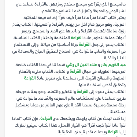
فالمجتمع الذي يقرأ هو مجتمع متقدم ومزدهر. فالقراءة تساعد على
نشر الوعي والمعرفة وتعزيز قيم التسامح والتفاهم.
يعتبر كتاب "لماذا نقرأ ماذا نقرأ كيف نقرأ" إضافة قيمة للمكتبة
العربية، وهو مرجع هام لكل من يهتم بالقراءة وأهميتها. الكتاب يقدم
رؤية شاملة لأهمية القراءة وتأثيرها على الفرد والمجتمع. ويوفر
أدوات عملية لتطوير عادة
القراءة
المنتظمة واختيار الكتب المناسبة.
الكتاب يدعو إلى جعل
القراءة
جزءًا أساسيًا من حياتنا، وإلى الاستثمار
في المعرفة والعلم. فالقراءة هي المفتاح لتحقيق النجاح والسعادة في
الدنيا والآخرة.
عبد الكريم بكار
و
علاء الدين آل رشي
قدما لنا في هذا الكتاب خلاصة
تجربتهما الطويلة في مجال
القراءة
والكتابة. الكتاب مليء بالأفكار
الملهمة والنصائح القيمة التي تساعدنا على تطوير عادة
القراءة
وتحقيق أقصى استفادة منها.
الكتاب يمثل دعوة إلى
القراءة
والتفكير والتعلم. وهو بمثابة خريطة
طريق تساعدنا على استكشاف عالم المعرفة والثقافة. فالقراءة هي
رحلة ممتعة ومثيرة تمنحنا القدرة على فهم العالم من حولنا وتشكيل
مستقبلنا.
إذا كنت تبحث عن كتاب يلهمك ويشجعك على
القراءة
، فإن كتاب "لماذا
نقرأ ماذا نقرأ كيف نقرأ" هو الخيار الأمثل. هذا الكتاب سيغير نظرتك
إلى
القراءة
ويجعلك تقدر قيمتها الحقيقية.