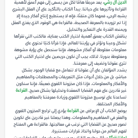
الدين آل رشي
، يعد مرجعًا هامًا لكل من يسعى إلى فهم أعمق لأهمية
القراءة وتأثيرها على حياتنا. يبدأ الكتاب بالتأكيد على أن العقل البشري
يشبه الرحى، فمهما كان متقنًا، فإنه لا يستطيع إنتاج أفكار جيدة إلا
إذا تم تزويده بالمعرفة الصحيحة. فالقراءة هي الوقود الذي يغذي العقل
ويمنحه القدرة على التفكير والتحليل.
يناقش الكتاب بعمق أهمية اختيار الكتب بعناية، فالكتب التي نقرأها
تشكل وعينا وتؤثر في رؤيتنا للعالم. فإذا قرأنا كتبًا تحتوي على
معلومات مغلوطة أو أفكار مشوهة، فإننا سنحصل على رؤية مشوهة
ومغلوطة بدورنا. لذلك، يجب أن نكون حريصين على اختيار الكتب التي
تثري عقولنا وتضيف إلى معرفتنا.
يشدد المؤلفان على أن عقولنا لا تتعامل مع قضايا الوجود بشكل
مباشر، بل من خلال أدوات مثل التعريفات والمصطلحات والمفاهيم
والأفكار والمعلومات. فإذا كان مخزوننا اللغوي ضعيفًا، فإننا سنكون
غير قادرين على فهم القضايا المعقدة وتحليلها بشكل صحيح.
القراءة
تساعدنا على توسيع مخزوننا اللغوي وزيادة معرفتنا بالمفاهيم
والأفكار المختلفة.
يوضح الكتاب أن الإعراض عن
القراءة
يؤدي إلى تراجع المخزون اللغوي
والفقر في المفاهيم والمعلومات. وهذا يجعلنا غير قادرين على تكوين
تصور صحيح عن القضايا التي نرغب في معالجتها. فالقراءة هي المفتاح
لفهم العالم من حولنا واتخاذ قرارات مستنيرة.