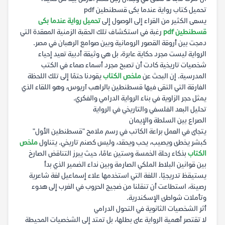
تحميل كتاب رواية عندما بكى قسطنطين pdf
يسعى الكثير من القراء إلى الوصول إلى
تحميل رواية عندما بكى
قسطنطين pdf
رغبة في استكشاف تلك الحقبة الزمنية المعقدة التي
دمجت بين أروقة القصور الرومانية وبين صوامع الرهبان في مصر.
الرواية ليست مجرد حكاية عابرة، بل هي وثيقة أدبية تعيد إحياء
شخصيات تاريخية كادت أن تصبح مجرد أسماء صماء في الكتب
المدرسية. إن البحث عن
ملخص الكتاب
يقودنا حتمًا إلى تلك اللحظة
الفارقة التي التقى فيها قسطنطين بالراهب آريوس، وهو اللقاء الذي
يمثل حجر الزاوية في بناء الرواية الدرامي والفكري.
تحليل البعد الفلسفي والتاريخي في الرواية
الصراع بين السلطة والإيمان
يتجلى في العمل براعة الكاتب في رسم ملامح "قسطنطين الأول"
كبشر يخطئ ويصيب، يحب ويحقد، وليس كصنم تاريخي. يتناول
ملخص
الكتاب
بذكاء رحلة الخمسة وستين عامًا، حيث يبرز التناقض الصارخ
بين قوانين البلاط الملكي الصارمة وبين نداء الضمير الذي بدأ
يستيقظ تدريجيًا. اللغة التي استخدمها علاء إسماعيل لغة شاعرية
رصينة، استطاعت أن تنقلنا من ضجيج الحروب في الغرب إلى هدوء
وتأملات شواطئ الإسكندرية.
أثر الشخصيات الثانوية في التحول الدرامي
لا تقتصر أهمية الرواية على بطلها، بل تمتد إلى الشخصيات المحيطة