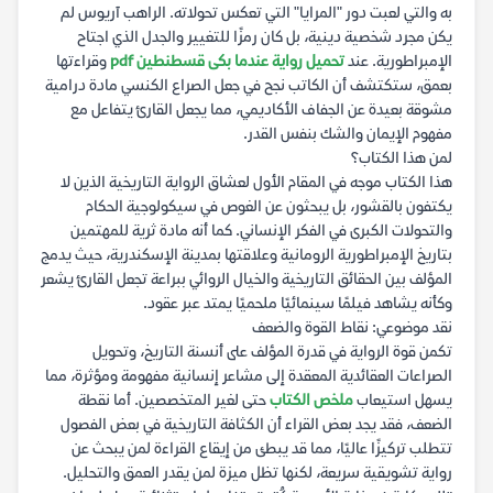
به والتي لعبت دور "المرايا" التي تعكس تحولاته. الراهب آريوس لم
يكن مجرد شخصية دينية، بل كان رمزًا للتغيير والجدل الذي اجتاح
الإمبراطورية. عند
تحميل رواية عندما بكى قسطنطين pdf
وقراءتها
بعمق، ستكتشف أن الكاتب نجح في جعل الصراع الكنسي مادة درامية
مشوقة بعيدة عن الجفاف الأكاديمي، مما يجعل القارئ يتفاعل مع
مفهوم الإيمان والشك بنفس القدر.
لمن هذا الكتاب؟
هذا الكتاب موجه في المقام الأول لعشاق الرواية التاريخية الذين لا
يكتفون بالقشور، بل يبحثون عن الغوص في سيكولوجية الحكام
والتحولات الكبرى في الفكر الإنساني. كما أنه مادة ثرية للمهتمين
بتاريخ الإمبراطورية الرومانية وعلاقتها بمدينة الإسكندرية، حيث يدمج
المؤلف بين الحقائق التاريخية والخيال الروائي ببراعة تجعل القارئ يشعر
وكأنه يشاهد فيلمًا سينمائيًا ملحميًا يمتد عبر عقود.
نقد موضوعي: نقاط القوة والضعف
تكمن قوة الرواية في قدرة المؤلف على أنسنة التاريخ، وتحويل
الصراعات العقائدية المعقدة إلى مشاعر إنسانية مفهومة ومؤثرة، مما
يسهل استيعاب
ملخص الكتاب
حتى لغير المتخصصين. أما نقطة
الضعف، فقد يجد بعض القراء أن الكثافة التاريخية في بعض الفصول
تتطلب تركيزًا عاليًا، مما قد يبطئ من إيقاع القراءة لمن يبحث عن
رواية تشويقية سريعة، لكنها تظل ميزة لمن يقدر العمق والتحليل.