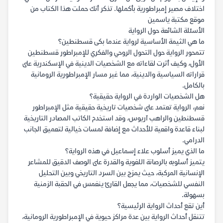
اختلاف مصير إمبراطورية بأكملها. تذكر أنك حملت هذا الكتاب من
موقع مكتبة ياسمين
الأسئلة الشائعة حول الرواية
ما هي الثيمة الأساسية لرواية عندما بكى قسطنطين؟
تتمحور الرواية حول التحول الروحي والفكري للإمبراطور قسطنطين
الأول، وكيف أثرت لقاءاته مع الشخصيات الدينية في الإسكندرية على
قراراته السياسية والدينية، مما غير مسار الإمبراطورية الرومانية
بالكامل.
هل الشخصيات الواردة في الرواية حقيقية؟
نعم، الرواية تعتمد على شخصيات تاريخية حقيقية مثل الإمبراطور
قسطنطين والراهب آريوس، وقد استخدم الكاتب المصادر التاريخية
لبناء قاعدة واقعية للأحداث مع إضافة لمسات خيالية لتعميق الجانب
الدرامي.
ما الذي يميز أسلوب علاء إسماعيل في هذه الرواية؟
يتميز أسلوبه بالرصانة اللغوية والقدرة على الوصف الدقيق للمشاعر
الإنسانية المركبة، حيث يمزج بين السرد التاريخي وبين التحليل
النفسي للشخصيات، مما يجعل القارئ ينغمس في الحقبة الزمنية
بسهولة.
أين تقع أحداث الرواية الرئيسية؟
تتنقل أحداث الرواية بين عدة مراكز حيوية في الإمبراطورية الرومانية،