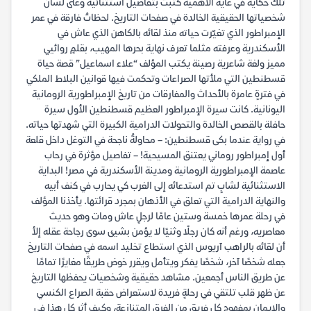
تلك حكاية في غاية الأهمية كُتبت بتفاصيل استثنائية وعلى لسان
شخصياتها الحقيقية الخالدة في صفحات التاريخ. لحظاتُ فارقة في عمر
الإمبراطور الذي تغيّرت حياته منذ لقائه بالكاهن الذي عاش في
الأسكندرية وعرفته مثلما تعرف نهاية بحرها المهيب، بقلمٍ روائيي
مميز ولغة شاعرية رصينة يكتب المؤلف “علاء اسماعيل” قصة حياة
قسطنطين التي ملأتها الصراعات وتحكمت فيها قوانين البلاط الملكي
في فترةٍ عامرة بالأحداث والمفارقات من تاريخ الإمبراطورية الرومانية
اليونانية. كانت سيرة الإمبراطور العظيم قسطنطين الأول سيرة
حافلة بالقصص الخالدة والتحولات الدرامية الكبيرة التي شهدتها حياته.
في رواية عندما بكى قسطنطين: – محاولةُ ناجحة في التوغل داخل قلعة
أول إمبراطور روماني يعتنق المسيحية! – تفاصيل مؤثرة في رحاب
عاصمة الإمبراطورية الرومانية ومدينة الأسكندرية في مصر! البداية
الاستثنائية لشابٍ تم استدعائه إلى الغرب كي يحارب في كنف أبيه
والنهاية الدرامية التي تعلق في الأذهان بمجرد قرائتها. يأخذنا المؤلف
في رحلة عمرها خمسة وستين عامًا لرجلٍ عاش ومات وهو حديث
معاصريه، ورغم أنه كان رجلًا وثنيًا لا يؤمن بشيئ سوى رجاحة عقله إلأ
أن لقائه بالراهب آريوس الذي استطاع تخليد اسمه في صفحات التاريخ
جعله شخصًا آخر، شخصًا يفكر ويتأمل ويقرر خوض طريقًا مغايرًا تمامًا
عن طريق الناس أجمعين. مشاهد حقيقية وشخصيات يحفظها التاريخ
عن ظهر قلب تلتقي في رحلةٍ فريدة لاستعراض حقبة الصراع الكنسي
والإيمان بمفهوم كل فريق من الفرق المتنازعة، وكيف أثر كل هذا في