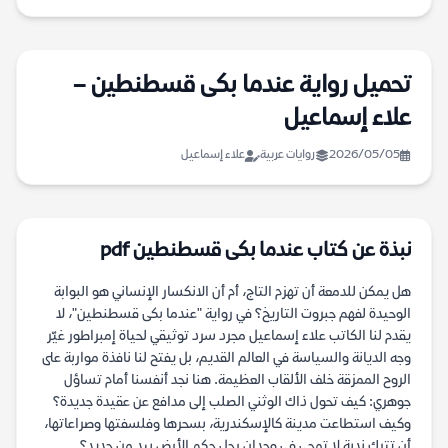
تحميل رواية عندما بكى قسطنطين –
علاء إسماعيل
2026/05/05
روايات عربية
علاء إسماعيل
نبذة عن كتاب عندما بكى قسطنطين pdf
هل يمكن للدمعة أن تهزم التاج، أم أن الانكسار الإنساني هو البوابة
الوحيدة لفهم جبروت التاريخ؟ في رواية "عندما بكى قسطنطين"، لا
يقدم لنا الكاتب علاء إسماعيل مجرد سرد توثيقي لحياة إمبراطور غيّر
وجه الديانة والسياسة في العالم القديم، بل يفتح لنا نافذة مواربة على
الروح الممزقة خلف الألقاب العظيمة. هنا نجد أنفسنا أمام تساؤل
جوهري: كيف تحول ذاك الوثني الصلب إلى مدافع عن عقيدة جديدة؟
وكيف استطاعت مدينة كالإسكندرية، بسحرها وفلسفتها وصراعاتها،
أن تترك ندبة لا تمحى في وجدان رجل حكم الأرض بيد من حديد؟