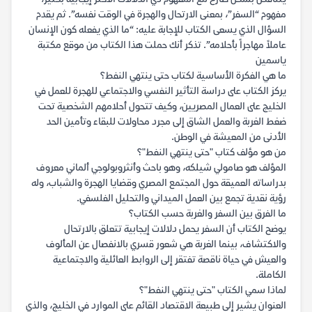
مفهوم “السفر”، بمعنى الارتحال والهجرة في الوقت نفسه”. ثم يقدم
السؤال الذي يسعى الكتاب للإجابة عليه: “ما الذي يفعله كون الإنسان
عاملاً مهاجراً بأحلامه”. تذكر أنك حملت هذا الكتاب من موقع مكتبة
ياسمين
ما هي الفكرة الأساسية لكتاب حتى ينتهي النفط؟
يركز الكتاب على دراسة التأثير النفسي والاجتماعي للهجرة للعمل في
الخليج على العمال المصريين، وكيف تتحول أحلامهم الشخصية تحت
ضغط الغربة والعمل الشاق إلى مجرد محاولات للبقاء وتأمين الحد
الأدنى من المعيشة في الوطن.
من هو مؤلف كتاب "حتى ينتهي النفط"؟
المؤلف هو صامولي شيلكه، وهو باحث وأنثروبولوجي ألماني معروف
بدراساته العميقة حول المجتمع المصري وقضايا الهجرة والشباب، وله
رؤية نقدية تجمع بين العمل الميداني والتحليل الفلسفي.
ما الفرق بين السفر والغربة حسب الكتاب؟
يوضح الكتاب أن السفر يحمل دلالات إيجابية تتعلق بالارتحال
والاكتشاف، بينما الغربة هي شعور قسري بالانفصال عن المألوف
والعيش في حياة ناقصة تفتقر إلى الروابط العائلية والاجتماعية
الكاملة.
لماذا سمي الكتاب "حتى ينتهي النفط"؟
العنوان يشير إلى طبيعة الاقتصاد القائم على الموارد في الخليج، والذي