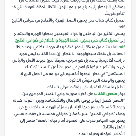
ثمناً باهظاً يدفعه من روحه ووقت عمره، حيث تتحول الأمنيات من
رغبة في الازدهار إلى صراع مرير مع الزمن بانتظار لحظة العودة التي قد
تتأخر طويلاً.
تحميل كتاب كتاب حتى ينتهي النفط الهجرة والأحلام في ضواحي الخليج
pdf
يسعى الكثير من الباحثين والقراء المهتمين بقضايا الهجرة والاجتماع
إلى
تحميل كتاب حتى ينتهي النفط الهجرة والأحلام في ضواحي الخليج
pdf
لما يمثله من وثيقة إثنوغرافية فريدة، فهو لا يكتفي برصد حركة
العمالة، بل يفكك سيكولوجية الانتظار. إن هذا الكتاب ليس مجرد
دراسة أكاديمية جافة، بل هو سردية عميقة تتبع خيوط الأمل واليأس
في حيوات أفراد تركوا قراهم في مصر بحثاً عن "الستر" أو "بناء
المستقبل" في قطر، ليجدوا أنفسهم في دوامة من العمل الذي لا
ينتهي والوحدة التي تنهش الذاكرة.
تحليل فلسفة الاغتراب في رؤية صامولي شيلكه
يركز
ملخص الكتاب
على فكرة محورية وهي التمييز الجوهري بين
"السفر" كفعل إيجابي يوحي بالارتحال والاكتشاف، وبين "الغربة" كحالة
وجودية قسرية يشعر فيها الإنسان بتمزق الهوية. شيلكه يبرع في
وصف "ضواحي الخليج" ليس كمكان جغرافي فحسب، بل كفضاء نفسي
يختبر فيه المهاجر قدرته على الصمود أمام حياة "ناقصة" تفتقر إلى
الأهل والألفة.
الأحلام المؤجلة وصراع البقاء