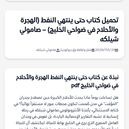
تحميل كتاب حتى ينتهي النفط (الهجرة
والأحلام في ضواحي الخليج) – صامولي
شيلكه
2026/05/29
فكر وثقافة وإيديولوجيا
صامولي شيلكه
نبذة عن كتاب حتى ينتهي النفط الهجرة والأحلام
في ضواحي الخليج pdf
هل تساءلت يوماً ماذا يحدث للأحلام الكبيرة حين تصطدم بجدران
"المؤقت" في مدن صُممت لتكون محطات عبور لا مستقراً نهائياً؟ في
كتابه الاستثنائي، يأخذنا الأنثروبولوجي صامولي شيلكه في رحلة
إنسانية لا تشبه التقارير الإحصائية الباردة، بل تغوص في وجدان
العامل المصري الذي يرى في الخليج بوابة للنجاة، ليكتشف أن للنجاة