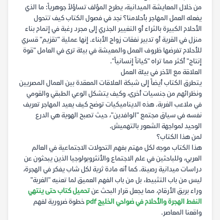
من خلال المعايشة الميدانية، يطرح المؤلف تساؤلاً جوهرياً: ما الذي
يفعله العمل المهاجر بأحلامنا؟ نجد في فصول الكتاب كيف تتحول
الأحلام الكبيرة بالثراء أو التغيير الجذري إلى مجرد رغبة في إتمام بناء
منزل في القرية أو تدبير نفقات زواج الأبناء. إنها عملية "تقزيم" قسري
للأحلام تفرضها ظروف العمل والمعيشة في بيئة ترى في العامل "قوة
إنتاج" أكثر مما تراه "كياناً إنسانياً".
العلاقة مع الآخر في بيئة العمل
يتطرق الكتاب أيضاً إلى شبكة العلاقات المعقدة بين العمال المصريين
ونظرائهم من جنسيات أخرى، وكيف يتشكل الوعي الطبقي والقومي
في ملاعب الغربة. هذه الديناميكيات توضح كيف يعيد المهاجر تعريف
نفسه في سياق مجتمع "الوافدين"، حيث تصبح الهوية هي الدرع
الوحيد لمواجهة الشعور بالتهميش.
لمن هذا الكتاب؟
هذا الكتاب موجه لكل مهتم بفهم التحولات الاجتماعية في العالم
العربي، وللباحثين في علم الاجتماع والأنثروبولوجيا الذين يبحثون عن
دراسات ميدانية رصينة. كما أنه مادة ثرية لكل شاب يفكر في الهجرة،
ليس من باب التثبيط، بل من باب الفهم العميق لما تعنيه "الغربة"
وراء بريق الأرقام، مما يجعل قرار البحث عن
تحميل كتاب حتى ينتهي
النفط الهجرة والأحلام في ضواحي الخليج pdf
خطوة ضرورية لفهم
واقعنا المعاصر.