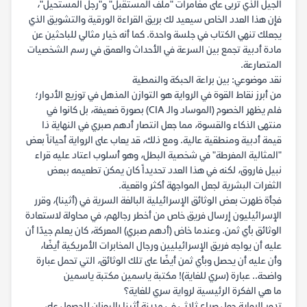
الجيل الذي تربى على مغامرات "ملف المستقبل" و"رجل المستحيل"،
فإن هذا العدد الخاص سيعيد لك بريق القراءة الورقية والتشويق الذي
يجعلك تنهي الكتاب في جلسة واحدة. كما أنه خيار مثالي للباحثين عن
مادة أدبية تجمع بين السرعة في الأحداث والعمق في رسم الشخصيات
المتصارعة.
نقد موضوعي: بين براعة الحبكة والنمطية
من أبرز نقاط القوة في الرواية هو التوازن المذهل في توزيع الأدوار؛
فلم يظهر الخصوم (الموساد والـ CIA) بصورة ضعيفة، بل كانوا في
منتهى الذكاء والقسوة، مما جعل انتصار أدهم صبري في النهاية ذا
قيمة أدبية ومنطقية عالية. ومع ذلك، قد يعاب على الرواية أحياناً بعض
"المثالية المفرطة" في شخصية البطل، وهو أسلوب اعتاد عليه قراء
نبيل فاروق، لكنه في هذا العدد تحديداً كان يمكن تطعيمه ببعض
الثغرات البشرية لجعل المواجهة أكثر واقعية.
فجأة ظهرت بعض الوثائق الإسرائيلية البالغة السرية في (أثينا)، وقرر
الإسرائيليون إرسال فريق خاص من أخطر رجالهم، في محاولة لاستعادة
الوثائق بأي ثمن. وعندما خاض (أدهم صبري) المعركة، كان يعلم جيدًا أن
عليه أن يواجه فريق الإسرائيليين ورجال المخابرات الأمريكية أيضًا،
وأن عليه أن يحصل وبأي ثمن أيضًا على تلك الوثائق، التي تحمل عبارة
واضحة.. عبارة (سري للغاية)! مكتبة ياسمين مكتبة ياسمين
ما هي الفكرة الرئيسية لرواية سري للغاية؟
تدور الرواية حول صراع ثلاثي في مدينة أثينا باليونان للحصول على