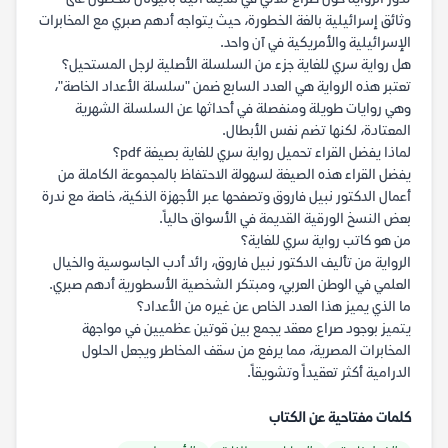
وثائق إسرائيلية بالغة الخطورة، حيث يتواجه أدهم صبري مع المخابرات
الإسرائيلية والأمريكية في آن واحد.
هل رواية سري للغاية جزء من السلسلة الأصلية لرجل المستحيل؟
تعتبر هذه الرواية هي العدد السابع ضمن "سلسلة الأعداد الخاصة"،
وهي روايات طويلة ومنفصلة في أحداثها عن السلسلة الشهرية
المعتادة، لكنها تضم نفس الأبطال.
لماذا يفضل القراء تحميل رواية سري للغاية بصيغة pdf؟
يفضل القراء هذه الصيغة لسهولة الاحتفاظ بالمجموعة الكاملة من
أعمال الدكتور نبيل فاروق وتصفحها عبر الأجهزة الذكية، خاصة مع ندرة
بعض النسخ الورقية القديمة في الأسواق حالياً.
من هو كاتب رواية سري للغاية؟
الرواية من تأليف الدكتور نبيل فاروق، رائد أدب الجاسوسية والخيال
العلمي في الوطن العربي، ومبتكر الشخصية الأسطورية أدهم صبري.
ما الذي يميز هذا العدد الخاص عن غيره من الأعداد؟
يتميز بوجود صراع معقد يجمع بين قوتين عظميين في مواجهة
المخابرات المصرية، مما يرفع من سقف المخاطر ويجعل الحلول
الدرامية أكثر تعقيداً وتشويقاً.
كلمات مفتاحية عن الكتاب