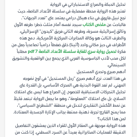
تحليل الحبكة والصراع الاستخباراتي في الرواية
تعتبر هذه الرواية محطة مفصلية في سلسلة الأعداد الخاصة، حيث
نجح نبيل فاروق في بناء هيكل درامي يعتمد على "تعدد الجبهات".
فالباحث عن
ملخص الكتاب
سيجد نفسه أمام مثلث خطر؛ طرفه الأول
وثائق إسرائيلية مسربة، وطرفه الثاني فريق "كيدون" الإسرائيلي،
والطرف الثالث هو وكالة المخابرات المركزية الأمريكية. دمج هذه
الأطراف في حيز مكاني واحد (أثينا) خلق ضغطاً درامياً تصاعدياً جعل من
فكرة
تحميل رواية سري للغاية سلسلة الأعداد الخاصة 7 pdf
مطلباً
لكل محب لأدب الجاسوسية العربي الذي يجمع بين الواقعية والتشويق
السينمائي.
أدهم صبري وتحدي المستحيل
في هذا العدد، نرى أدهم صبري "رجل المستحيل" في أوج نضوجه
المهني. لم تعد القوة البدنية هي المحرك الأساسي، بل القدرة على
تحليل التحركات الاستباقية للخصوم. إن الصراع هنا ليس على امتلاك
السلاح، بل على امتلاك "المعلومة"، وهو ما يجعل الرواية تبتعد قليلاً
عن نمط الأكشن التقليدي لتدخل في منطقة "الشطرنج السياسي"،
مما يمنح القارئ تجربة ذهنية ممتعة بجانب الإثارة الجسدية المعتادة.
لمن هذا الكتاب؟
هذه الرواية موجهة في المقام الأول للقراء الذين يعشقون التفاصيل
الدقيقة للعمليات المخابراتية بعيداً عن السرد السطحي. إذا كنت من