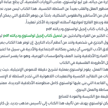
رة من حياته، قرر ليو تولستوي، صاحب الروايات الملحمية، أن يخلع عباءة الرو
نظور العقل والقلب بعيداً عن السلطة الكنسية. هذا الكتاب ليس مجرد ن
مان من الأساطير والطقوس الشكلية، باحثاً عن جوهر الأخلاق التي يمكن أن 
ئفة ويدفع القارئ لمواجهة أسئلته الوجودية الأكثر تعقيداً.
ل كتاب كتاب إنجيل تولستوي وديانته pdf
 الكثير من القراء والباحثين عن
تحميل كتاب إنجيل تولستوي وديانته pdf
لي
ول الجذري في شخصية واحد من أعظم أدباء التاريخ. إن توفر هذا الكتاب ب
اق الأدب الروسي أن يضحي بمكانته الاجتماعية والأدبية في سبيل ما اعتبر
المبادئ الأخلاقية وتنبذ العنف والمؤسسات الهرمية، وهو ما يفسر استمرار
ل الأطروحة الفلسفية في الكتاب
ذا العمل، يقوم تولستوي بعملية تشريح دقيقة للنصوص الإنجيلية، حيث ي
ت من التقاليد الكنسية والتعقيدات اللاهوتية التي تخدم السلطة لا الإنس
القاعدة التي بنى عليها تولستوي كامل منظومته الأخلاقية الجديدة، معتبراً
ساطة والعمل اليدوي.
يعة مع الكنيسة والعودة للمنابع
كن تولستوي يهدف من تأليف هذا الكتاب إلى تأسيس مذهب جديد، بل كان ي