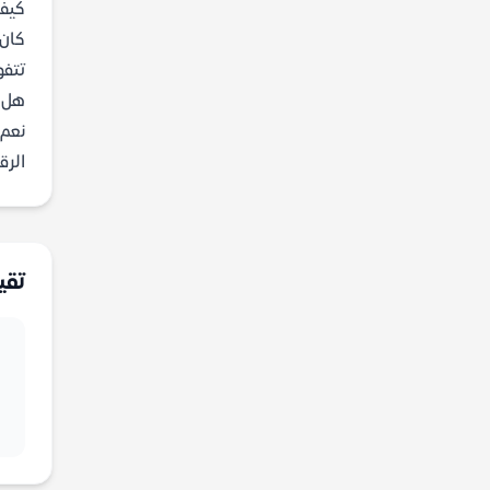
كيف 
كان 
تتفو
هل ي
الرق
تقي