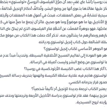
بَت روسيا رأسًا على عَقبٍ بعد أن صرَّحَ الفيلسوفُ الروسيُّ «تولستوي» بتخطئة
نكرَ عليها عقائدَها بدَعوى أنها مِن وضعِ البشر، وتُخالفُ أحكامَ الإنجيلِ مُخا
يحيةِ تتشابهُ في بعضِ المعتقدات، فبحثَ في أصولِ هذه المعتقداتِ وأرجَعَها إلى
َ الأناجيلِ بها ما هو موضوعٌ وما هو صحيح، فآثرَ أن يَجمعَ ما صحَّ منها في كت
صاحبُها، فهو جوهرةٌ انفصلَت عن أشعَّةِ فكرِ الفيلسوفِ الذي لم يَبخلْ على الن
ارِهم وبصائرِهم ما يشاءُون منه. تذكر أنك حملت هذا الكتاب من موقع مك
ئلة الشائعة حول كتاب إنجيل تولستوي وديانته
و الجوهر الأساسي لكتاب إنجيل تولستوي؟
هر هو العودة إلى تعاليم المسيح الأخلاقية البسيطة، وتحديداً مبدأ عدم 
ا تولستوي من وضع البشر وليست أصيلة في الرسالة.
ا أثار هذا الكتاب غضب الكنيسة الأرثوذكسية في روسيا؟
تولستوي هاجم فيه علانية سلطة الكنيسة واتهمها بتحريف رسالة المسيح لت
صدور قرار بحرمانه الكنسي.
عتبر الكتاب ترجمة جديدة للإنجيل أم تأليفاً شخصياً؟
زيج بينهما؛ فقد قام تولستوي بدراسة الأناجيل الأربعة وترجمتها وحذف منها 
ؤيته لروح المسيحية.