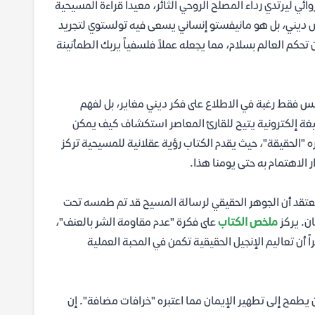
ائي ليرتدي رداء المصلح الروحي الثائر، معيداً قراءة المسيحية
ص ديني، بل هو مانيفستو إنساني يسعى فيه تولستوي لتجريد
تحكم العالم بسلام، مما يجعله عملاً فلسفياً يربك الطمأنينة
س فقط رغبة في الاطلاع على فكر ديني مغاير، بل لفهم
صيغة إلكترونية يتيح للقارئ المعاصر استكشاف كيف يمكن
ه "الحقيقة"، حيث يقدم الكتاب رؤية عقلانية للمسيحية تركز
 الاهتمام به حتى يومنا هذا.
عتقد أن الجوهر الحقيقي لرسالة المسيح قد تم طمسه تحت
ان. يركز
ملخص الكتاب
على فكرة "عدم مقاومة الشر بالعنف"،
 أن تعاليم الإنجيل الحقيقية تكمن في المحبة العملية
طمح إلى تطهير الإيمان مما اعتبره "خرافات مضافة". إن