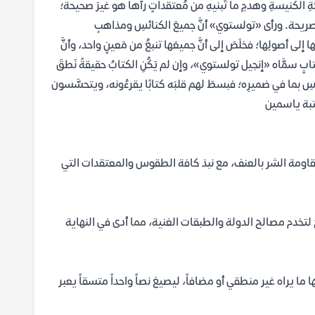
ِ الكنيسةِ وهدمِ ما تَبنيهِ من مُعتقداتٍ رآها هو غيرَ صحيحة؛
لفةً صريحة. ورأى «تولستوي» أنَّ جميعَ الكنائسِ ومذاهبِ
 أصولِها؛ فخلَصَ إلى أنَّ جميعَها تنبعُ من مَعينٍ واحد، وأنَّ
ابٍ سمَّاه «إنجيل تولستوي»، وإن لم يَكُنِ الكتابُ حقيقةً نَطقَ
اسِ بما في ضميرِه؛ فبسطَ لهم قلبَه كتابًا يقرءُونه، ويتحسَّسون
تبة ياسمين
مقاومة الشر بالعنف، مع نبذ كافة الطقوس والمعتقدات التي
خدم مصالح الدولة والطبقات الغنية، مما أدى في النهاية
ما يراه غير منطقي أو مضافاً، ليصيغ نصاً واحداً متسقاً يعبر