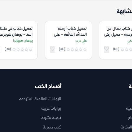
شابهة
 كتاب نضال من
تحميل كتاب أزمنة
تحميل كتاب ‫في ظل
رحمة – جميل زكي
الحداثة الفائقة – علي
الغد‬ – يوهان هويزنجا
حرب
كي
علي حرب
يوهان هويزنجا
(0.0)
(0.0)
(0.0)
ة
أقسام الكتب
الروايات العالمية المترجمة
ية
روايات عربية
ام
تنمية بشرية
لفكرية
كتب حصرية