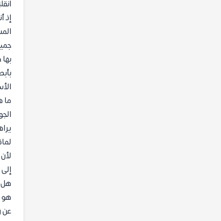
انقل
إذ أ
المس
جميع
بها 
بأبص
الأس
ما ه
الجو
يراه
لماذ
لأن 
إلى 
هل ي
هو م
عن ر