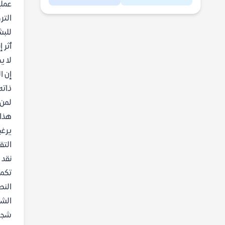
عمل
التر
للبش
أثر 
لا ي
إن ا
ذاته
لمن 
هذا 
يرغب
التق
نقد 
تكمن
النص
الشخ
شجاع