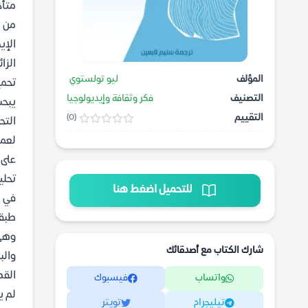
متأخ
من م
الإي
الزا
المؤلف
ليو تولستوي
تحمي
التصنيف
فكر وثقافة وإيديولوجيا
يبحث
التقييم
(0)
التح
لعمل
على 
تحلي
للتحميل اضغط هنا
في ه
طبقا
وهي 
شارك الكتاب مع أصدقائك
والب
القط
واتساب
فيسبوك
لم ي
تيليجرام
تويتر