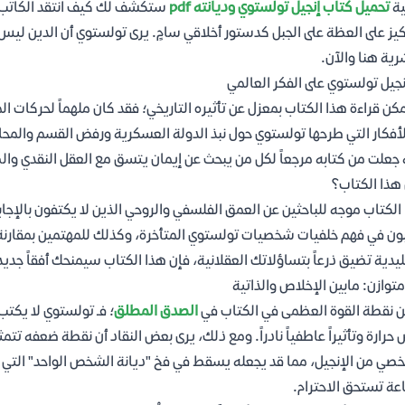
ية
تحميل كتاب إنجيل تولستوي وديانته pdf
ستكشف لك كيف انتقد الكاتب ب
كيز على العظة على الجبل كدستور أخلاقي سامٍ. يرى تولستوي أن الدين ليس
رية هنا والآن.
إنجيل تولستوي على الفكر العالمي
مكن قراءة هذا الكتاب بمعزل عن تأثيره التاريخي؛ فقد كان ملهماً لحركات ا
لأفكار التي طرحها تولستوي حول نبذ الدولة العسكرية ورفض القسم والمح
 جعلت من كتابه مرجعاً لكل من يبحث عن إيمان يتسق مع العقل النقدي والض
هذا الكتاب؟
الكتاب موجه للباحثين عن العمق الفلسفي والروحي الذين لا يكتفون بالإجا
ون في فهم خلفيات شخصيات تولستوي المتأخرة، وكذلك للمهتمين بمقارنة 
ليدية تضيق ذرعاً بتساؤلاتك العقلانية، فإن هذا الكتاب سيمنحك أفقاً جديدا
متوازن: مابين الإخلاص والذاتية
 نقطة القوة العظمى في الكتاب في
الصدق المطلق
؛ فـ تولستوي لا يكتب
 حرارة وتأثيراً عاطفياً نادراً. ومع ذلك، يرى بعض النقاد أن نقطة ضعفه تتم
صي من الإنجيل، مما قد يجعله يسقط في فخ "ديانة الشخص الواحد" التي قد
ة تستحق الاحترام.