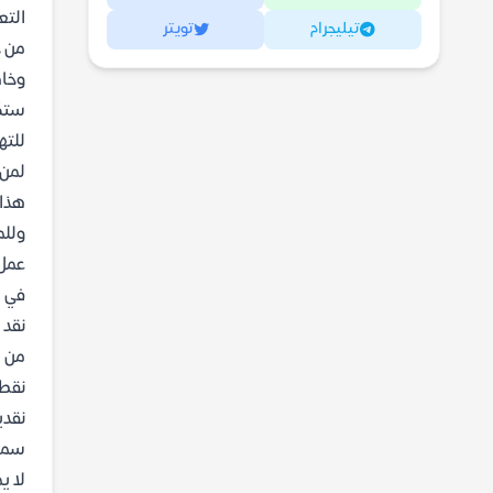
التع
تيليجرام
تويتر
من خ
وخاص
ستكت
للته
لمن 
هذا 
وللم
عمل 
في م
نقد 
من ا
نقطة
نقدي
سمعة
لا ي