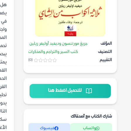
هل ي
في ق
واجت
المح
المؤلف
جريغ مورتنسون وديفيد أوليفر ريلين
تحمي
التصنيف
كتب السير والتراجم والمذكرات
يبحث
التقييم
(0)
يمثل
القص
الحص
القر
للتحميل اضغط هنا
تحلي
يدور
الثا
شارك الكتاب مع أصدقائك
سكان
الأغ
واتساب
فيسبوك