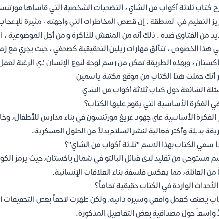
 كتاب ثلاثة أكواب من الشاي ، التضحيات الشخصية التي قاساها مورتنسن
يز التعليم في المنطقة . إن قصص المخاطرات التي واجهته ، مثيرة للإعجاب
يد من الفتاوى ضده . ذلك أنه من المنعش للذاكرة و من أجل الموضوعية 
ي هذا الخصوص ، تتألق مهارات ريلين التحقيقية كصحفي ، حيث يجري مع زمل
اكستان ، وبهذه الطريقة تمكن من رسم لوحة لنوع الإنسان ذي الرغبة لعمل 
 أنك حملت هذا الكتاب من موقع مكتبة ياسمين
ئلة الشائعة حول كتاب ثلاثة أكواب من الشاي
ي الفكرة الأساسية التي يقوم عليها الكتاب؟
 الفكرة الأساسية على جهود غريغ مورتنسون في بناء مدارس للأطفال، وخاص
قة بديلة وأكثر فعالية لنشر السلام بدلاً من الحلول العسكرية.
ا سمي الكتاب بهذا الاسم "ثلاثة أكواب من الشاي"؟
م مستوحى من تقليد لدى قبائل البالتو في شمال باكستان، حيث يرمز الكوب
ً من العائلة، مما يعكس فلسفة بناء العلاقات الإنسانية.
لأحداث الواردة في الكتاب حقيقية تماماً؟
اب يصنف كعمل واقعي وسيرة ذاتية، ولكن ظهرت لاحقاً بعض التحقيقات ا
ً واسعاً حول مصداقية بعض التفاصيل المذكورة.