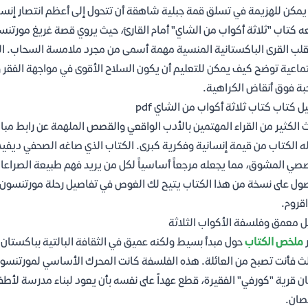
مكن للهزيمة في تسلق قمة جبلية شاهقة أن تتحول إلى أعظم انتصار إنسا
لب القرى الباكستانية المنسية مهمة أسمى من مجرد ملامسة السحاب. الع
ماعية توضح كيف يمكن للتعليم أن يكون السلاح الأقوى في مواجهة الفقر
بة فوق أنقاض الكراهية.
ل كتاب كتاب ثلاثة أكواب من الشاي pdf
 الكثير من القراء المهتمين بالأدب الواقعي والقصص الملهمة عن رابط مب
ه الكتاب من قيمة إنسانية وفكرية كبرى. الكتاب الذي صاغه الصحفي ديفيد 
صي المشوق، مما يجعله مرجعاً أساسياً لكل من يريد فهم طبيعة الصراعات ف
ول على نسخة من هذا الكتاب يتيح لك الغوص في تفاصيل رحلة مورتنسون م
اقروم.
ل معمق وفلسفة الأكواب الثلاثة
ملخص الكتاب
حول مبدأ بسيط ولكنه عميق في الثقافة البالتية بباكستان: 
لث فأنت تصبح من العائلة. هذه الفلسفة كانت المحرك الأساسي لمورتنسون
 قرية "كورفي" الفقيرة، قطع عهداً على نفسه بأن يعود لبناء مدرسة لأطف
صان.