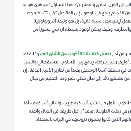
ني في القرن الحادي والعشرين؟ هذا التساؤل الجوهري هو ما
يضعه كتاب "ثلاثة أكواب من الشاي" أمام القارئ، حيث يروي قصة غريغ مورتنسون الذي لم ينجح في الوصول إلى قمة جبل "كي 2"، لكنه وجد
مل ليس مجرد سيرة ذاتية، بل هو وثيقة أنثروبولوجية
 والتطرف، وكيف يمكن لوعود بسيطة أن تبني جسوراً من
اشر من أجل
تحميل كتاب ثلاثة أكواب من الشاي pdf
، وذلك لما
أوليفر ريلين ببراعة، يدمج بين الأسلوب الاستقصائي والسرد
ي منطقة آسيا الوسطى بعيداً عن تقارير الأخبار الجافة. إن
ن متسلق تائه إلى بطل محلي يغير وجه التعليم في جبال
الكوب الأول من الشاي أنت فيه غريب، والثاني أنت ضيف، أما
 في رحلته الطويلة. فبعد أن ضل طريقه في الجبال وأنقذه
الهم الذين كانوا يكتبون دروسهم في التراب باستخدام