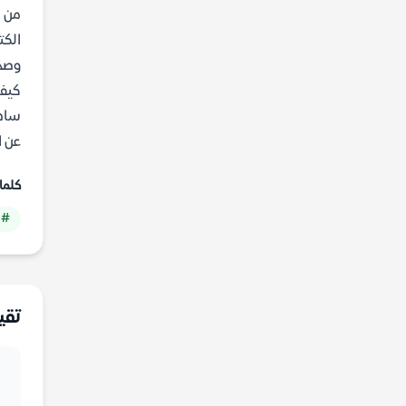
من ه
الكت
وصحف
كيف 
ساهم
عن ا
كلما
# 
تقي