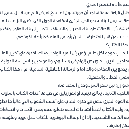
ليم كأداة للتغيير الجذري
لال قراءة معمقة، نجد أن مورتنسون لم يسعَ لفرض قيم غربية، بل سعى لتم
ة مدارس البنات، هو الحل الجذري لمكافحة الجهل الذي يغذي النزاعات المس
شف أن القصة تتجاوز بناء الجدران والأسقف، لتصل إلى بناء العقول وتغي
ديدات من قبل المتطرفين الذين رأوا في العلم خطراً على نفوذهم.
هذا الكتاب؟
الكتاب موجه لكل حالم يؤمن بأن الفرد الواحد يمتلك القدرة على تغيير العا
علمين الذين يبحثون عن إلهام في رسالتهم، وللمهتمين بالسياسة الدولية
يجمع بين المغامرة والدراما والرسالة الأخلاقية السامية، فإن هذا الكتاب
عنى العطاء والتضحية.
متوازن: بين سحر السرد وجدل المصداقية
لناحية الأدبية، يتألق ديفيد أوليفر ريلين في صياغة أحداث الكتاب بأسلوب
 القوة الكبرى تكمن في قدرة الكتاب على أنسنة الشعوب التي غالباً ما تظه
ة، واجه الكتاب لاحقاً انتقادات لاذعة تتعلق بدقة بعض الأحداث والادعاءا
 الكاتب الشخصية، إلا أن الرسالة الجوهرية للكتاب تظل قوية وملهمة، 
مكن إنكارها.