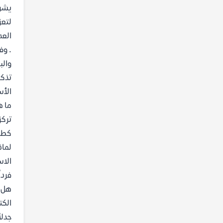
يشرح
لتعز
العد
. وف
والب
تذكر
الأس
ما ه
تركز
كطري
لماذ
الاس
فردا
هل ا
الكت
جدلا