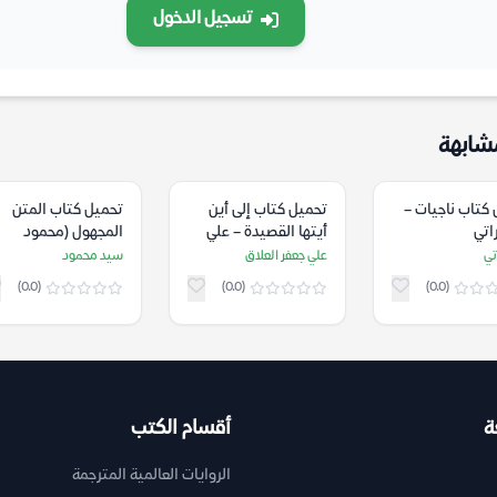
تسجيل الدخول
شابهة
كتاب ناجيات –
تحميل كتاب إلى أين
تحميل كتاب المتن
اتي
أيتها القصيدة – علي
المجهول (محمود
جعفر العلاق
درويش في مصر) –
تي
علي جعفر العلاق
سيد محمود
سيد محمود
(0.0)
(0.0)
(0.0)
ة
أقسام الكتب
الروايات العالمية المترجمة