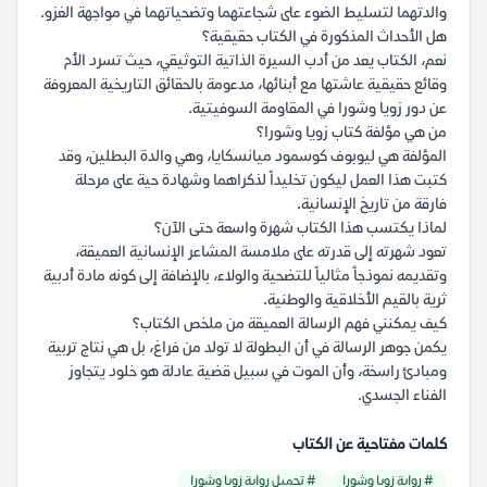
والدتهما لتسليط الضوء على شجاعتهما وتضحياتهما في مواجهة الغزو.
هل الأحداث المذكورة في الكتاب حقيقية؟
نعم، الكتاب يعد من أدب السيرة الذاتية التوثيقي، حيث تسرد الأم
وقائع حقيقية عاشتها مع أبنائها، مدعومة بالحقائق التاريخية المعروفة
عن دور زويا وشورا في المقاومة السوفيتية.
من هي مؤلفة كتاب زويا وشورا؟
المؤلفة هي ليوبوف كوسمود ميانسكايا، وهي والدة البطلين، وقد
كتبت هذا العمل ليكون تخليداً لذكراهما وشهادة حية على مرحلة
فارقة من تاريخ الإنسانية.
لماذا يكتسب هذا الكتاب شهرة واسعة حتى الآن؟
تعود شهرته إلى قدرته على ملامسة المشاعر الإنسانية العميقة،
وتقديمه نموذجاً مثالياً للتضحية والولاء، بالإضافة إلى كونه مادة أدبية
ثرية بالقيم الأخلاقية والوطنية.
كيف يمكنني فهم الرسالة العميقة من ملخص الكتاب؟
يكمن جوهر الرسالة في أن البطولة لا تولد من فراغ، بل هي نتاج تربية
ومبادئ راسخة، وأن الموت في سبيل قضية عادلة هو خلود يتجاوز
الفناء الجسدي.
كلمات مفتاحية عن الكتاب
# رواية زويا وشورا
# تحميل رواية زويا وشورا