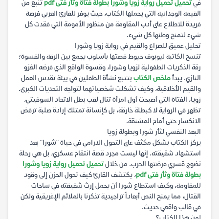
في
تحميل تحميل رواية زويا وشورا بطولة فتاة وثأر فتى pdf
تنبع من
القيمة الوجدانية التي يحملها الكتاب، حيث يوفر للقارئ العربي فرصة
فريدة للاطلاع على أدب المقاومة من منظور الأمومة التي فقدت كل
شيء لتمنح وطنها كل شيء.
تحليل عميق للصراع والقيم في رواية زويا وشورا
تنسج الكاتبة ليوبوف خيوط قصتها بأسلوب يجمع بين الرقة والقسوة؛
رقة الذكريات الطفولية لزويا وشورا، وقسوة الواقع الذي فرضه الغزو
النازي. يبدأ
ملخص الكتاب
بتتبع نشأة الطفلين في بيئة تقدس العمل
والقيم الأخلاقية، وكيف تشكلت شخصياتهما لتواجه التحديات الكبرى.
زويا، الفتاة التي أصبحت أول امرأة تنال لقب بطل الاتحاد السوفيتي،
تظهر في الرواية لا كبطلة خارقة، بل كإنسانة تمتلك إرادة صلبة ترفض
الانكسار حتى أمام المشنقة.
البعد النفسي لثأر شورا وبطولة زويا
يركز الكتاب بشكل مكثف على التحول الدرامي في حياة "شورا" بعد
استشهاد شقيقته. إنها ليست مجرد قصة انتقام عسكري، بل هي رحلة
نضوج قسري فرضتها الحرب. من خلال
تحميل تحميل رواية زويا وشورا
بطولة فتاة وثأر فتى pdf
، يكتشف القارئ كيف تحول الحزن إلى وقود
للمقاومة، وكيف استطاع شورا أن يحمل إرث شقيقته في ساحات
القتال، مما يمنح النص أبعاداً تراجيدية تذكرنا بالملائم الإغريقية ولكن
في قالب واقعي حديث.
لمن هذا الكتاب؟