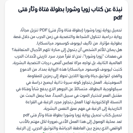
نبذة عن كتاب زويا وشورا بطولة فتاة وثأر فتى
pdf
تحميل رواية زويا وشورا (بطولة فتاة وثأر فتى) PDF تنزيل مجانًا،
رواية درامية تتناول الشجاعة والتضحية في زمن الحرب من خلال قصة
بطولية مؤثرة. من تأليف ليوبوف كوسمود ميانسكايا.
هل يمكن للألم الشخصي أن يتحول إلى منارة تلهم الأجيال المتعاقبة؟
في صفحات "زويا وشورا"، نحن لا نقرأ مجرد سرد تاريخي لأحداث الحرب
العالمية الثانية، بل نواجه مرآة تعكس أقصى درجات التضحية البشرية.
كتبت ليوبوف كوسمود ميانسكايا هذه الرواية بمداد من الدموع
والفخر، لتوثيق حياة ولديها اللذين تحولا إلى رمزين للمقاومة
السوفيتية. العمل يتجاوز كونه سيرة ذاتية ليصبح دراسة في
سيكولوجية البطولة، متسائلاً عن الجوهر الذي يدفع شاباً وفتاة في
مقتبل العمر لاختيار الموت في سبيل المبدأ، مما يجعل البحث عن
النسخة الإلكترونية لهذا العمل يتجاوز مجرد الرغبة في القراءة
التاريخية إلى الرغبة في فهم عمق النفس البشرية.
تحميل كتاب تحميل رواية زويا وشورا بطولة فتاة وثأر فتى pdf
تعد عملية الوصول إلى هذا العمل الأدبي ضرورة لكل مهتم بالأدب
الواقعي الذي يمزج بين العاطفة الجياشة والتوثيق الحربي. إن الرغبة