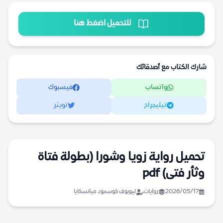
للتحميل اضغط هنا
شارك الكتاب مع أصدقائك
واتساب
فيسبوك
تيليجرام
تويتر
تحميل رواية زويا وشورا (بطولة فتاة
وثأر فتى) pdf
2026/05/17
روايات
ليوبوف كوسمود ميانسكايا