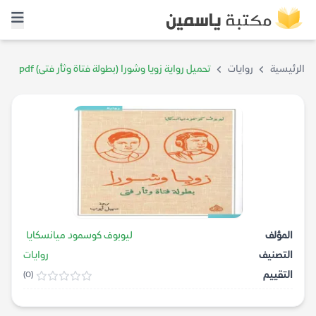
الرئيسية
روايات
تحميل رواية زويا وشورا (بطولة فتاة وثأر فتى) pdf
المؤلف
ليوبوف كوسمود ميانسكايا
التصنيف
روايات
التقييم
(0)