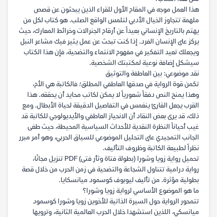
هذا العمل موجه في المقام الأول للقراء الذين يبحثون عن قصص
ملهمة تتجاوز الخيال الأدبي لتلمس الواقع الصلب. هو كتاب لكل من
يهتم بالتاريخ الإنساني بعيداً عن أرقام الجنرالات وخرائط المعارك، حيث
يركز على الإنسان الفرد. إذا كنت تبحث عن عمل يثير فيك مشاعر النبل
ويجعلك تعيد التفكير في مفهوم الانتماء والتضحية، فإن هذا الكتاب
سيشكل إضافة نوعية لمكتبتك الشخصية.
نقد موضوعي: بين العاطفة والتوثيق
تكمن قوة الرواية في صدقها العاطفي المطلق؛ فالكاتبة هي الأم،
وهذا يمنح النص دفقاً شعورياً لا يمكن لكاتب محايد أن يحققه. هذا
القرب يجعل القارئ ينغمس في التفاصيل الدقيقة لحياة الأبطال. ومع
ذلك، قد يرى بعض النقاد أن الانحياز العاطفي والأيديولوجي للكاتبة قد
غيب أحياناً النظرة النقدية للأحداث السياسية المحيطة، حيث طغى
الجانب التمجيدي على التحليل الموضوعي للسياق الحربي، وهو أمر مبرر
نظراً لطبيعة الكاتبة وظروف التأليف.
تحميل رواية زويا وشورا (بطولة فتاة وثأر فتى) PDF تنزيل مجانًا،
رواية درامية تتناول الشجاعة والتضحية في زمن الحرب من خلال قصة
بطولية مؤثرة. من تأليف ليوبوف كوسمود ميانسكايا.
ما هو الموضوع الأساسي لرواية زويا وشورا؟
تتمحور الرواية حول السيرة الذاتية للأخوين زويا وشورا كوسمود
ميانسكي، اللذين استشهدا خلال الحرب العالمية الثانية، وترويها