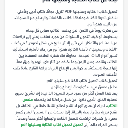
نبذة عن كتاب الكتابة وسنينها pdf
تحميل كتاب الكتابة وسنينها PDF تنزيل مجانًا، كتاب أدبي وتأملي
يناقش تجربة الكتابة وعلاقة الكاتب بالكلمات والإبداع عبر السنوات.
من تأليف هدى أنور.
هل فكرت يوماً في الثمن الذي يدفعه الكاتب مقابل كل جملة
يسطرها، أو كيف تتحول السنوات من مجرد تعاقب زمني إلى تراكمات
من المشاعر والأفكار التي تأبى إلا أن تخرج في شكل نصوص؟ في كتاب
"الكتابة وسنينها"، تأخذنا الكاتبة هدى أنور في رحلة تأملية استثنائية
تسبر أغوار الذات المبدعة، محاولةً فك شفرة العلاقة المعقدة بين
الكاتب وقلمه، وبين الزمن وما يخلفه من آثار على الروح والورق معاً.
إنها دعوة لاستكشاف كواليس الإبداع التي لا يراها القارئ عادة خلف
الأغلفة الملونة.
تحميل كتاب تحميل كتاب الكتابة وسنينها pdf
تحليل معمق في سيكولوجية الإبداع والزمن
يعد هذا العمل أكثر من مجرد سرد للسيرة الذاتية؛ إنه تشريح دقيق
لعملية الخلق الأدبي ذاتها. من خلال قراءتنا لما يتضمنه
ملخص
الكتاب
، ندرك أن هدى أنور لا تقدم نصائح تقنية جافة في الكتابة، بل
تقدم تجربة حية ونابضة بالحياة. إنها تتحدث عن "السنين" ليس كعمر
مضى، بل كخبرات تراكمت لتصقل الكلمة وتجعلها أكثر عمقاً وصدقاً.
يسعى القراء دائماً إلى
تحميل تحميل كتاب الكتابة وسنينها pdf