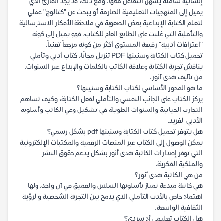
إنسانية شاملة يسهل التفاعل معها. ومع ذلك، قد يجد القارئ الذي
يميل إلى المنهجيات التعليمية الصارمة أو يبحث عن "كتالوج" عملي
لتعلم الكتابة الإبداعية بعض الصعوبة في ملاحقة الأفكار الاسترسالية
والتأملية التي غلبت على الطابع العام للكتاب، فهو يميل إلى كونه
"اعترافات أدبية" رفيعة المستوى أكثر من كونه مرجعاً تقنياً.
تحميل كتاب الكتابة وسنينها PDF تنزيل مجانًا، كتاب أدبي وتأملي
يناقش تجربة الكتابة وعلاقة الكاتب بالكلمات والإبداع عبر السنوات.
من تأليف هدى أنور.
ما هو المحور الأساسي لكتاب الكتابة وسنينها؟
يركز الكتاب على الجانب النفسي والتأملي لفعل الكتابة، وكيف تساهم
التجارب الحياتية والسنوات الطويلة في تشكيل وعي الكاتب وأسلوبه
الأدبي الفريد.
هل يتوفر تحميل كتاب الكتابة وسنينها pdf بشكل رسمي؟
يمكن الوصول إلى الكتاب عبر المنصات الرقمية والمكتبات الإلكترونية
التي توفر إصدارات الكاتبة هدى أنور بشكل يدعم حقوق النشر
والملكية الفكرية.
من هي الكاتبة هدى أنور؟
هي كاتبة مبدعة تمتاز بأسلوبها السلس والعميق في آن واحد، ولها
اهتمام خاص بالأدب التأملي الذي يدمج بين التجربة الشخصية والرؤية
الثقافية الواسعة.
هل الكتاب تعليمي أم سردي؟