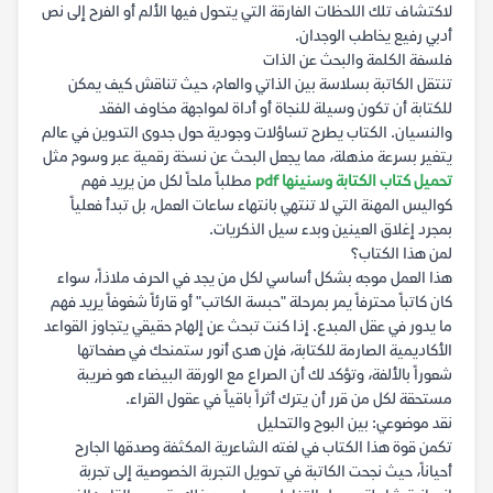
لاكتشاف تلك اللحظات الفارقة التي يتحول فيها الألم أو الفرح إلى نص
أدبي رفيع يخاطب الوجدان.
فلسفة الكلمة والبحث عن الذات
تنتقل الكاتبة بسلاسة بين الذاتي والعام، حيث تناقش كيف يمكن
للكتابة أن تكون وسيلة للنجاة أو أداة لمواجهة مخاوف الفقد
والنسيان. الكتاب يطرح تساؤلات وجودية حول جدوى التدوين في عالم
يتغير بسرعة مذهلة، مما يجعل البحث عن نسخة رقمية عبر وسوم مثل
تحميل كتاب الكتابة وسنينها pdf
مطلباً ملحاً لكل من يريد فهم
كواليس المهنة التي لا تنتهي بانتهاء ساعات العمل، بل تبدأ فعلياً
بمجرد إغلاق العينين وبدء سيل الذكريات.
لمن هذا الكتاب؟
هذا العمل موجه بشكل أساسي لكل من يجد في الحرف ملاذاً، سواء
كان كاتباً محترفاً يمر بمرحلة "حبسة الكاتب" أو قارئاً شغوفاً يريد فهم
ما يدور في عقل المبدع. إذا كنت تبحث عن إلهام حقيقي يتجاوز القواعد
الأكاديمية الصارمة للكتابة، فإن هدى أنور ستمنحك في صفحاتها
شعوراً بالألفة، وتؤكد لك أن الصراع مع الورقة البيضاء هو ضريبة
مستحقة لكل من قرر أن يترك أثراً باقياً في عقول القراء.
نقد موضوعي: بين البوح والتحليل
تكمن قوة هذا الكتاب في لغته الشاعرية المكثفة وصدقها الجارح
أحياناً، حيث نجحت الكاتبة في تحويل التجربة الخصوصية إلى تجربة