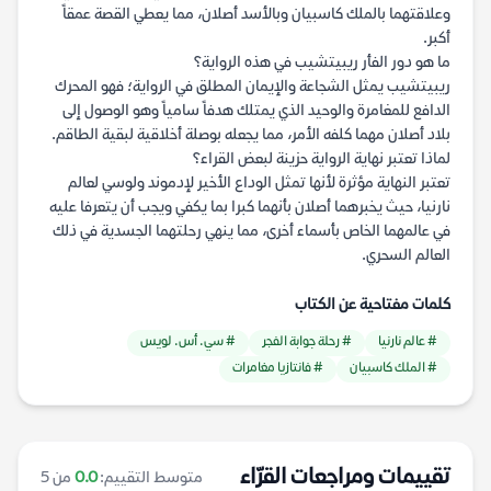
وعلاقتهما بالملك كاسبيان وبالأسد أصلان، مما يعطي القصة عمقاً
أكبر.
ما هو دور الفأر ريبيتشيب في هذه الرواية؟
ريبيتشيب يمثل الشجاعة والإيمان المطلق في الرواية؛ فهو المحرك
الدافع للمغامرة والوحيد الذي يمتلك هدفاً سامياً وهو الوصول إلى
بلاد أصلان مهما كلفه الأمر، مما يجعله بوصلة أخلاقية لبقية الطاقم.
لماذا تعتبر نهاية الرواية حزينة لبعض القراء؟
تعتبر النهاية مؤثرة لأنها تمثل الوداع الأخير لإدموند ولوسي لعالم
نارنيا، حيث يخبرهما أصلان بأنهما كبرا بما يكفي ويجب أن يتعرفا عليه
في عالمهما الخاص بأسماء أخرى، مما ينهي رحلتهما الجسدية في ذلك
العالم السحري.
كلمات مفتاحية عن الكتاب
# عالم نارنيا
# رحلة جوابة الفجر
# سي. أس. لويس
# الملك كاسبيان
# فانتازيا مغامرات
تقييمات ومراجعات القرّاء
متوسط التقييم:
0.0
من 5