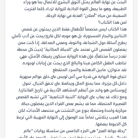
البحث عن نهاية العالم يمثل التوق البشري للاتصال بما هو وراء
الطبيعة، وهو ما يجعل القوة الجاذبة للرواية تزداد كلما اقتربت
السفينة من مياه "أصلان" العذبة في نهاية الرحلة.
لمن هذا الكتاب؟
هذا الكتاب ليس مخصصاً للأطفال فقط الذين يبحثون عن قصص
التنانين والبحار المسحورة، بل هو موجه لكل قارئ يبحث عن أدب تأملي
يطرح أسئلة حول الشجاعة، والتوبة، ومعنى الصداقة. إذا كنت ممن
يفضلون القصص التي تعتمد على "الحبكة المكانية" (حيث كل محطة
تقدم درساً مختلفاً)، فإن هذه الرواية ستكون رفيقك الأمثل، فهي
تخاطب الطفل الكامن فينا والبالغ الذي يبحث عن إجابات لوجوده.
نقد متوازن: مابين الدهشة والسرد المتقطع
تتجلى قوة الرواية في قدرة سي أس لويس على خلق عوالم مجهرية
داخل كل جزيرة، مما يمنع الملل ويحافظ على تدفق الخيال. تحول
إيوستاس هو واحد من أعظم المشاهد الأدبية في تاريخ الفانتازيا.
ومع ذلك، قد يعاب على الرواية "البنية التتابعية" التي تشبه القصص
القصيرة المتصلة، مما قد يشعر بعض القراء الذين يفضلون حبكة
مركزية واحدة ومتصلة بنوع من التشتت في منتصف الأحداث، لكن
هذا العيب يتلاشى تماماً عند الوصول إلى النهاية المهيبة التي تربط
كل الخيوط ببعضها.
“رحلة جوابة الفجر” هى الجزء الخامس من سلسلة روايات “عالم
نارنيا”.. نارنيا .. حيث يستيقظ تنين، حيث تمشى النجوم على الأرض،