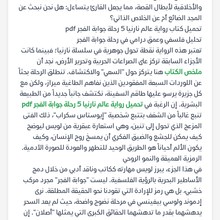
والأخلاقية لأبطال القصة، مما يجعل القارئ يتساءل: هل نحن نبحث عن
المجد الضائع أم عن الخلاص الذاتي؟
تحميل كتاب رواية عالم نارنيا 5 رحلة جوابة الفجر pdf
تحليل فلسفي وعمق درامي في رحلة جوابة الفجر
تعتبر هذه الرواية نقطة تحول جوهرية في سلسلة نارنيا؛ فبينما كانت
الأجزاء السابقة تركز على الصراعات الحربية وتحرير الأرض، نجد أن
ملخص الكتاب
هنا يتركز حول "السعي" والاكتشاف. تنطلق الرحلة بحثاً
عن اللوردات السبعة المفقودين الذين نفاهم الطاغية ميراز، ولكن مع
كل جزيرة يرسو عليها طاقم السفينة، نكتشف جانباً جديداً من الطبيعة
البشرية. إن الرغبة في
تحميل رواية عالم نارنيا 5 رحلة جوابة الفجر pdf
تنبع غالباً من الشغف بتتبع شخصية "إيوستاس سكراب"، ذلك الفتى
المزعج الذي تحول إلى تنين، وهي استعارة عبقرية من لويس ليوضح
كيف يمكن للجشع والضيق الفكري أن يمسخ روح الإنسان، وكيف
يكون الألم أحياناً هو الطريق الوحيد للتطهر والعودة للصورة الآدمية.
الرمزية العميقة والنمو الروحي
في هذا الجزء، يبرز لويس مهارته ككاتب وناقد أدبي من خلال دمج
الأساطير البحرية بالرؤية الفلسفية. ليست "جوابة الفجر" مجرد مركب
خشبي، بل هي رمز للإرادة التي تقودنا نحو الحقيقة المطلقة. نرى
إدموند ولوسي بيفينسي في مرحلة نضوج واضحة، حيث لم يعد السحر
يدهشهما بقدر ما تدهشهما الحقائق الكبرى التي يمثلها "أصلان". إن