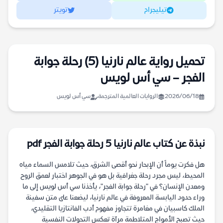
تيليجرام
تويتر
تحميل رواية عالم نارنيا (5) رحلة جوابة
الفجر – سي أس لويس
2026/06/18
الروايات العالمية المترجمة
سي أس لويس
نبذة عن كتاب عالم نارنيا 5 رحلة جوابة الفجر pdf
هل فكرت يوماً أن الإبحار نحو أقصى الشرق، حيث تلامس السماء مياه
المحيط، ليس مجرد رحلة جغرافية بل هو في الجوهر اختبار لعمق الروح
ومعدن الإنسان؟ في "رحلة جوابة الفجر"، يأخذنا سي أس لويس إلى ما
وراء حدود اليابسة المعروفة في عالم نارنيا، ليضعنا على متن سفينة
الملك كاسبيان في مغامرة تتجاوز مفهوم أدب الفانتازيا التقليدي،
حيث تصبح الأمواج المتلاطمة مرآة تعكس التحولات النفسية