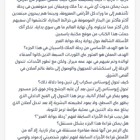
حيث يمكن حدوث أى شيء. بدأ ملك ورفيقان غير متوقعين فى رحلة
تأخذهم إلى ما وراء كل الأراضى المعروفة، وبينما هم يبحرون مبتعدين
أكثر فأكثر عن البحار الموصوفة فى خرائط البحارة، اكتشفوا أن سعيهم
كان أكثر مما تخيلوه، وأن نهاية العالم ما هى سوى بداية. تذكر أنك
حملت هذا الكتاب من موقع مكتبة ياسمين
الأسئلة الشائعة حول رواية رحلة جوابة الفجر
ما هو الهدف الأساسي من رحلة الملك كاسبيان في هذا الجزء؟
الهدف المعلن هو العثور على اللوردات السبعة الذين كانوا أصدقاء
لوالده وتم نفيهم في عهد عمه ميراز. ولكن مع تطور الأحداث، تتحول
الرحلة إلى استكشاف للمجهول والوصول إلى حافة عالم أصلان في
أقصى الشرق.
كيف تحول إيوستاس سكراب إلى تنين وما دلالة ذلك؟
تحول إيوستاس إلى تنين بعد أن غلبه الجشع ونام فوق كنز مسحور
وهو يفكر في أفكار أنانية. يرمز هذا التحول إلى القبح الداخلي الذي
يظهر على السطح، ولا يعود لطبيعته البشرية إلا بعد تدخل أصلان الذي
يخلع عنه جلد التنين في عملية مؤلمة ترمز للتوبة.
هل يجب قراءة الأجزاء السابقة لفهم "رحلة جوابة الفجر"؟
هل يمكن قراءة هذا الجزء بشكل مستقل؟
على الرغم من أنها قصة مغامرة مستقلة في بحار نارنيا، إلا أنه من
الأفضل قراءة الأجزاء السابقة لفهم تطور شخصيتي إدموند ولوسي