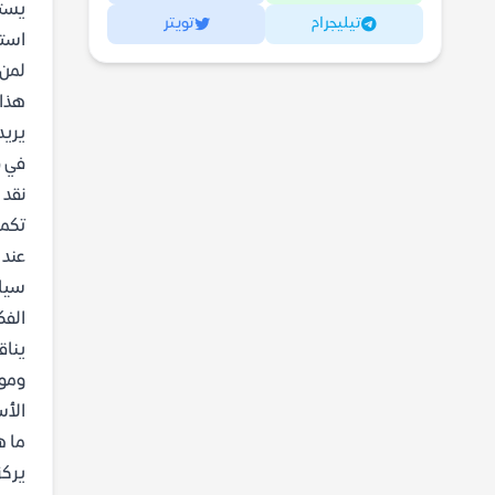
يستع
تيليجرام
تويتر
استع
لمن 
هذا 
يريد
في ق
نقد 
تكمن
عند 
سياق
الفك
يناق
وموا
الأس
ما ه
يركز