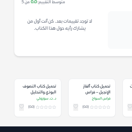
متوسط التقييم:
0.0
من 5
لا توجد تقييمات بعد. كن أنت أول من
يشارك رأيه حول هذا الكتاب.
ت
تحميل كتاب ألغاز
تحميل كتاب التصوف
الإنجيل – فراس
البوذي والتحليل
السواح
النفسي – د. ت.
فراس السواح
د. ت. سوزوكي
سوزوكي
(0.0)
(0.0)