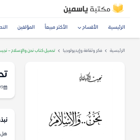
الرئيسية
الأقسام
الأكثر مبيعاً
المؤلفين
التص
الرئيسية
فكر وثقافة وإيديولوجيا
تحميل كتاب نحن والإسلام – نجيب
تح
09
نبذة
هل ي