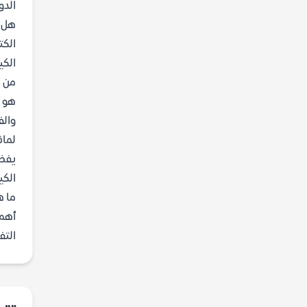
الدو
هل ك
الكت
الكي
من ه
هو أ
والف
لماذ
يفضل
الكي
ما ه
أهم 
التف