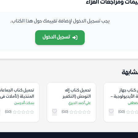
يمات ومراجعات القرّاء
يجب تسجيل الدخول لإضافة تقييمك حول هذا الكتاب.
تسجيل الدخول
شابهة
كتاب جهاز
تحميل كتاب إله
تحميل كتاب الجماعا
ة الأيديولوجية –
التوحش (التكفير
المتخيلة (تأملات فى
مصطفى
والسياسة الوهابية) –
أصل القومية
مصطفى
علي أحمد الديري
بندكت أندرسن
علي أحمد الديري
وانتشارها) – بندكت
(0.0)
(0.0)
(0.0)
أندرسن