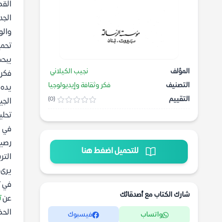
القط
الجد
والو
تحمي
يبحث
المؤلف
نجيب الكيلاني
فكري
التصنيف
فكر وثقافة وإيديولوجيا
يده 
التقييم
(0)
الجي
تحلي
في ه
رصين
للتحميل اضغط هنا
التر
يرى 
في ت
شارك الكتاب مع أصدقائك
عن
ت
الحض
واتساب
فيسبوك