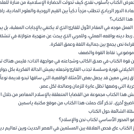
رض الكتاب بأسلوب نقدي كيف تحولت الحضارة الإسلامية من منارة للعلم وا
ادة الدور الريادي تتطلب مزجاً ذكياً بين القيم الروحية والعلوم المادية، راف
هذا الكتاب؟
العمل موجه في المقام الأول للقارئ الذي لا يكتفي بالإجابات المعلبة، بل
 ربط دينه بواقعه العملي، وللمربي الذي يبحث عن منهجية متوازنة في تنشئة
راءة نص يجمع بين جمالية اللغة وعمق الفكرة.
موضوعي: نقاط القوة والضعف
 قوة الكتاب في صدق الكاتب وشجاعته في مواجهة الذات؛ فليس هناك تجم
الكيلاني قوية وسلسة تجذب القارئ وتجعله يعيش الحالة الفكرية بكل جوارح
 زمني معين قد يجعل بعض الأمثلة الواقعية التي ساقها تبدو قديمة نوعاً ما
رية التي وضعها تظل عابرة للزمان وصالحة لكل عصر.
ش هذا الكتاب مجموعة من القضايا المتعلقة بالإسلام المعاصر من خلال الح
ضيع أخرى. تذكر أنك حملت هذا الكتاب من موقع مكتبة ياسمين
ئلة الشائعة حول الكتاب
و المحور الأساسي لكتاب نحن والإسلام؟
 الكتاب على فحص العلاقة بين المسلمين في العصر الحديث وبين تعاليم دين