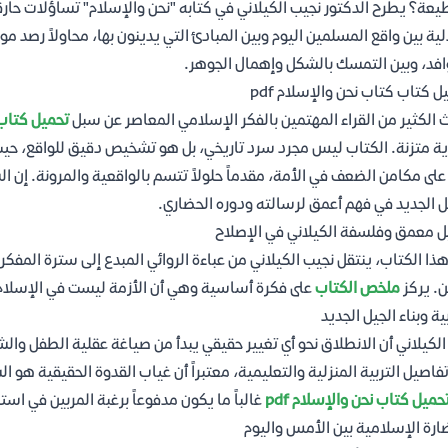
يعة؟ يطرح الدكتور نجيب الكيلاني في كتابه "نحن والإسلام" تساؤلات حار
لية بين واقع المسلمين اليوم وبين المبادئ التي يدينون بها، محاولاً رصد
افد، وبين التمسك بالشكل وإهمال الجوهر.
ل كتاب كتاب نحن والإسلام pdf
 الكثير من القراء المهتمين بالفكر الإسلامي المعاصر عن سبل
تحميل كتاب ك
ة متزنة. الكتاب ليس مجرد سرد تاريخي، بل هو تشخيص دقيق للواقع، حيث 
على مكامن الضعف في الأمة، مقدماً حلولاً تتسم بالواقعية والمرونة. إن
ل الجديد في فهم أعمق لرسالته ودوره الحضاري.
ل معمق وفلسفة الكيلاني في الإصلاح
ذا الكتاب، ينتقل نجيب الكيلاني من عباءة الروائي المبدع إلى سترة المفكر
. يركز
ملخص الكتاب
على فكرة أساسية وهي أن الأزمة ليست في الإسلام 
بية وبناء الجيل الجديد
الكيلاني أن الانطلاق نحو أي تغيير حقيقي يبدأ من صياغة عقلية الطفل وا
فاصيل التربية المنزلية والتعليمية، معتبراً أن غياب القدوة الحقيقية هو 
حميل كتاب نحن والإسلام pdf
غالباً ما يكون مدفوعاً برغبة المربين في است
ارة الإسلامية بين الأمس واليوم