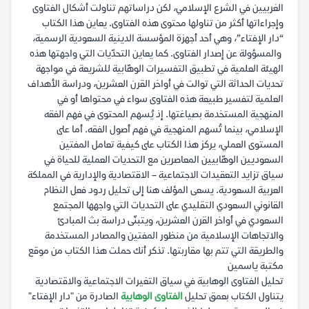
الغربيين في الشرع الإسلامي، لكن دراساتهم تناولت أشكال الفتاوى
وإجراءاتها أكثر من تناولها محتوى هذه الفتاوى. يعاين هذا الكتاب
“دار الإفتاء”، وهي أحد أجهزة المؤسسة الدينية السعودية الرسمية،
والمسؤولة عن إصدار الفتاوى. كما يعاين التحدّيات التي واجهتها هذه
الهيئة العلمية في تطبيق التفسيرات الوهّابية للشريعة في مواجهة
تحديات الحداثة التي توالت في أواخر القرن العشرين، ودراسة الأهداف
العلمية لتفسير طبيعة هذه الفتاوى سواء في محتواها أو في
المنهجية المستخدمة بصياغتها. إذ يُسهم المحتوى في فهم الفقه
الإسلامي، بينما تُسهم المنهجية في فهم أصول الفقه. أما على
المستوى العملي، يركز هذا الكتاب على كيفية تعامل المفتين
السعوديين الوهّابيين المعاصرين مع التحديات العملية للحياة في
سياق تزايد التعقيدات الاجتماعية – الاقتصادية والإدارية في المملكة
العربية السعودية. يسعى المؤلف هنا إلى تحليل ردود فعل النظام
القانوني السعودي التقليدي على التحديات التي واجهها المجتمع
السعودي في أواخر القرن العشرين، ويتبنّى دراسة بث المبادئ
والاتجاهات الإسلامية من منظور المفتين والمصادر المستخدمة
والطريقة التي تتم بها مقاربتها. تذكر أنك حملت هذا الكتاب من موقع
مكتبة ياسمين
تحليل الفتاوى الوهابية في سياق التغيرات الاجتماعية والاقتصادية
يتناول الكتاب بعمق تحليل
الفتاوى الوهابية
الصادرة من "دار الإفتاء"