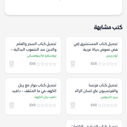
كتب مشابهة
تحميل كتاب المستشرق (في
تحميل كتاب السحر والعلم
فض غموض حياة غريبة
والدين عند الشعوب البدائية –
وخطيرة) – توم ريس
برونسلاو مالينوفسكي
توم ريس
برونسلاو مالينوفسكي
(0.0)
(0.0)
تحميل كتاب فرنسا
تحميل كتاب حوار مع رجل
والفرنسيون على لسان الرائد
الكهف في ما المثقف – دافيد
طومسون – بيير دانينوس
رجل الكهف
بيير دانينوس
دافيد رجل الكهف
(0.0)
(0.0)
تحميل كتاب الزينة في الكلمات