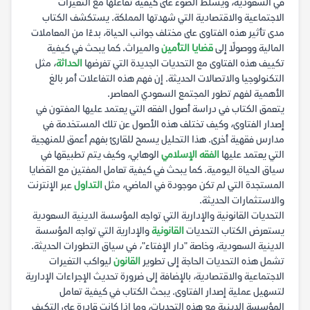
في السعودية، ويسلط الضوء على كيفية تفاعلها مع التغيرات
الاجتماعية والاقتصادية التي شهدتها المملكة. يستكشف الكتاب
مدى تأثير هذه الفتاوى على مختلف جوانب الحياة، بدءًا من المعاملات
المالية ووصولًا إلى
قضايا التأمين
والميراث. كما يبحث في كيفية
تكييف هذه الفتاوى مع التحديات الجديدة التي تفرضها
الحداثة
، مثل
التكنولوجيا والاتصالات الحديثة. إن فهم هذه التفاعلات أمر بالغ
الأهمية لفهم تطور المجتمع السعودي المعاصر.
يتعمق الكتاب في دراسة أصول الفقه التي يعتمد عليها المفتون في
إصدار الفتاوى، وكيف تختلف هذه الأصول عن تلك المستخدمة في
مدارس فقهية أخرى. هذا التحليل يسمح للقارئ بفهم أعمق للمنهجية
التي يعتمد عليها
الفقه الإسلامي
الوهابي، وكيف يتم تطبيقها في
سياق الحياة اليومية. كما يبحث في كيفية تعامل المفتين مع القضايا
المستجدة التي لم تكن موجودة في الماضي، مثل
التداول
عبر الإنترنت
والاستثمارات الحديثة.
التحديات القانونية والإدارية التي تواجه المؤسسة الدينية السعودية
يستعرض الكتاب التحديات
القانونية
والإدارية التي تواجه المؤسسة
الدينية السعودية، وخاصة "دار الإفتاء"، في سياق التطورات الحديثة.
تشمل هذه التحديات الحاجة إلى تطوير
القانون
ليواكب التغيرات
الاجتماعية والاقتصادية، بالإضافة إلى ضرورة تحديث الإجراءات الإدارية
لتسهيل عملية إصدار الفتاوى. يبحث الكتاب في كيفية تعامل
المؤسسة الدينية مع هذه التحديات، وما إذا كانت قادرة على التكيف