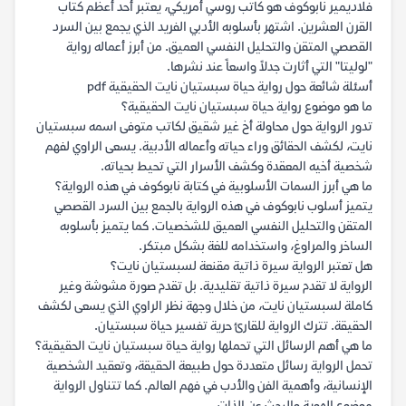
فلاديمير نابوكوف هو كاتب روسي أمريكي، يعتبر أحد أعظم كتاب
القرن العشرين. اشتهر بأسلوبه الأدبي الفريد الذي يجمع بين السرد
القصصي المتقن والتحليل النفسي العميق. من أبرز أعماله رواية
"لوليتا" التي أثارت جدلاً واسعاً عند نشرها.
أسئلة شائعة حول رواية حياة سبستيان نايت الحقيقية pdf
ما هو موضوع رواية حياة سبستيان نايت الحقيقية؟
تدور الرواية حول محاولة أخ غير شقيق لكاتب متوفى اسمه سبستيان
نايت، لكشف الحقائق وراء حياته وأعماله الأدبية. يسعى الراوي لفهم
شخصية أخيه المعقدة وكشف الأسرار التي تحيط بحياته.
ما هي أبرز السمات الأسلوبية في كتابة نابوكوف في هذه الرواية؟
يتميز أسلوب نابوكوف في هذه الرواية بالجمع بين السرد القصصي
المتقن والتحليل النفسي العميق للشخصيات. كما يتميز بأسلوبه
الساخر والمراوغ، واستخدامه للغة بشكل مبتكر.
هل تعتبر الرواية سيرة ذاتية مقنعة لسبستيان نايت؟
الرواية لا تقدم سيرة ذاتية تقليدية. بل تقدم صورة مشوشة وغير
كاملة لسبستيان نايت، من خلال وجهة نظر الراوي الذي يسعى لكشف
الحقيقة. تترك الرواية للقارئ حرية تفسير حياة سبستيان.
ما هي أهم الرسائل التي تحملها رواية حياة سبستيان نايت الحقيقية؟
تحمل الرواية رسائل متعددة حول طبيعة الحقيقة، وتعقيد الشخصية
الإنسانية، وأهمية الفن والأدب في فهم العالم. كما تتناول الرواية