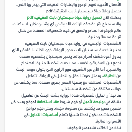
الأعمال الأدبية لفهم الرموز والإشارات الدقيقة التي يزخر بها النص.
تحميل رواية حياة سبستيان نايت الحقيقية pdf
يمكنك الآن
تحميل رواية حياة سبستيان نايت الحقيقية pdf
والاستمتاع بقراءة هذه الرائعة الأدبية في أي وقت ومكان. استكشف
عالم نابوكوف الساحر وتعمق في فهم شخصياته المعقدة من خلال
قراءة ممتعة ومثيرة.
الشخصيات الرئيسية في رواية حياة سبستيان نايت الحقيقية
تعتبر شخصية سبستيان نايت محور الرواية، فهو الكاتب الغامض الذي
يحاول أخوه كشف أسرار حياته. يتميز سبستيان بشخصية معقدة
تجمع بين العبقرية والضعف، مما يجعله شخصية مثيرة للاهتمام
والتحليل. أما الأخ غير الشقيق، فهو الراوي الذي يتولى مهمة البحث
عن
الحقيقة
، ويمثل صوت العقل والتحليل في الرواية. تتفاعل
الشخصيات المختلفة مع بعضها البعض بطرق معقدة، مما يكشف عن
جوانب مختلفة من شخصية سبستيان.
قد تجد أن تحليل شخصيات هذه الرواية يشبه البحث عن تفاصيل
دقيقة في
بوليصة تأمين
أو فهم شروط
عقد استضافة
لموقع ويب؛ كل
تفصيل صغير قد يكشف عن معلومة مهمة. وحتى فهم دوافع
الشخصيات قد يكون تحديًا شبيهًا بتعلم
أساسيات التداول
في
الأسواق المالية.
نبذة عن الكاتب فلاديمير نابوكوف