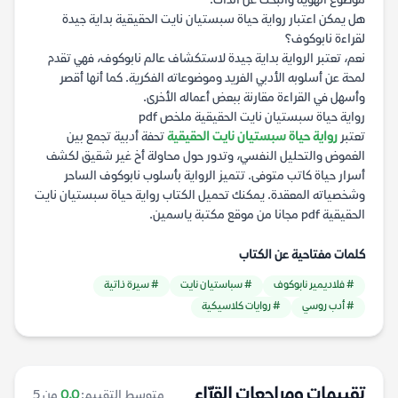
موضوع الهوية والبحث عن الذات.
هل يمكن اعتبار رواية حياة سبستيان نايت الحقيقية بداية جيدة
لقراءة نابوكوف؟
نعم، تعتبر الرواية بداية جيدة لاستكشاف عالم نابوكوف، فهي تقدم
لمحة عن أسلوبه الأدبي الفريد وموضوعاته الفكرية. كما أنها أقصر
وأسهل في القراءة مقارنة ببعض أعماله الأخرى.
رواية حياة سبستيان نايت الحقيقية ملخص pdf
تعتبر
رواية حياة سبستيان نايت الحقيقية
تحفة أدبية تجمع بين
الغموض والتحليل النفسي، وتدور حول محاولة أخ غير شقيق لكشف
أسرار حياة كاتب متوفى. تتميز الرواية بأسلوب نابوكوف الساحر
وشخصياته المعقدة. يمكنك تحميل الكتاب رواية حياة سبستيان نايت
الحقيقية pdf مجانا من موقع مكتبة ياسمين.
كلمات مفتاحية عن الكتاب
# فلاديمير نابوكوف
# سباستيان نايت
# سيرة ذاتية
# أدب روسي
# روايات كلاسيكية
تقييمات ومراجعات القرّاء
متوسط التقييم:
0.0
من 5