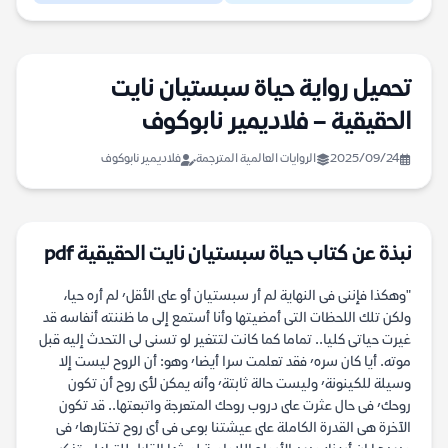
تحميل رواية حياة سبستيان نايت
الحقيقية – فلاديمير نابوكوف
2025/09/24
الروايات العالمية المترجمة
فلاديمير نابوكوف
نبذة عن كتاب حياة سبستيان نايت الحقيقية pdf
"وهكذا فإننى فى النهاية لم أر سبستيان أو على الأقل٬ لم أره حيا،
ولكن تلك اللحظات التى أمضيتها وأنا أستمع إلى ما ظننته أنفاسه قد
غيرت حياتى كليا.. تماما كما كانت لتتغير لو تسنى لى التحدث إليه قبل
موته. أيا كان سره٬ فقد تعلمت سرا أيضا٬ وهو: أن الروح ليست إلا
وسيلة للكينونة٬ وليست حالة ثابتة٬ وأنه يمكن لأى روح أن تكون
روحك٬ فى حال عثرت على دروب روحك المتعرجة واتبعتها.. قد تكون
الآخرة هى القدرة الكاملة على عيشتنا بوعى فى أى روح تختارها٬ فى