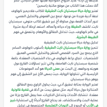
عديدها إن أردنا٬ عديد الأرواح اللاواعية لعبثها القابل للتبادل. تذكر
أنك حملت هذا الكتاب من موقع مكتبة ياسمين"
تعتبر
رواية حياة سبستيان نايت الحقيقية
للكاتب فلاديمير نابوكوف
تحفة أدبية فريدة من نوعها، تجمع بين الغموض والتحليل النفسي.
تدور أحداث القصة حول محاولة أخ غير شقيق لكاتب متوفى، سبستيان
نايت، لكشف
الحقيقة
وراء حياته وأعماله. استعد لرحلة أدبية مثيرة
في عالم نابوكوف، حيث تتداخل الحقائق والأوهام، وتتعمق في فهم
الطبيعة البشرية
.
تحليل رواية حياة سبستيان نايت الحقيقية
تتميز
رواية حياة سبستيان نايت الحقيقية
بأسلوب نابوكوف الساحر
الذي يجمع بين السرد القصصي المتقن والتحليل النفسي العميق
للشخصيات. تتجلى براعة نابوكوف في بناء الشخصيات المعقدة، خاصة
شخصية سبستيان نايت الغامضة، والتي تثير تساؤلات القارئ حول
هويته ودوافعه. إن البحث عن
معنى الحياة
هو أحد الموضوعات
الرئيسية التي تتناولها الرواية، حيث يسعى الأخ غير الشقيق إلى فهم
جوهر حياة سبستيان.
تعتبر الرواية بمثابة تحقيق أدبي، حيث يحاول الراوي جمع الحقائق
المتناثرة حول حياة أخيه، مثل محقق يبحث عن أدلة في
قضية قانونية
معقدة. تتشابك الأحداث وتتداخل الذكريات، مما يجعل القارئ جزءًا من
عملية البحث والاستكشاف. قد يحتاج القارئ أحيانًا إلى استشارة
خبير
في الأدب
أو الرجوع إلى
الدورات التعليمية
المتخصصة في تحليل