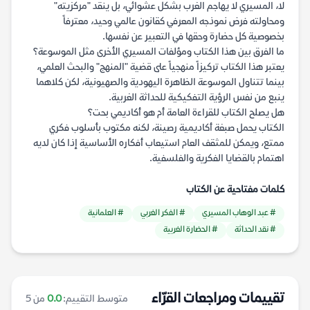
لا، المسيري لا يهاجم الغرب بشكل عشوائي، بل ينقد "مركزيته"
ومحاولته فرض نموذجه المعرفي كقانون عالمي وحيد، معترفاً
بخصوصية كل حضارة وحقها في التعبير عن نفسها.
ما الفرق بين هذا الكتاب ومؤلفات المسيري الأخرى مثل الموسوعة؟
يعتبر هذا الكتاب تركيزاً منهجياً على قضية "المنهج" والبحث العلمي،
بينما تتناول الموسوعة الظاهرة اليهودية والصهيونية، لكن كلاهما
ينبع من نفس الرؤية التفكيكية للحداثة الغربية.
هل يصلح الكتاب للقراءة العامة أم هو أكاديمي بحت؟
الكتاب يحمل صبغة أكاديمية رصينة، لكنه مكتوب بأسلوب فكري
ممتع، ويمكن للمثقف العام استيعاب أفكاره الأساسية إذا كان لديه
اهتمام بالقضايا الفكرية والفلسفية.
كلمات مفتاحية عن الكتاب
# عبد الوهاب المسيري
# الفكر الغربي
# العلمانية
# نقد الحداثة
# الحضارة الغربية
تقييمات ومراجعات القرّاء
متوسط التقييم:
0.0
من 5