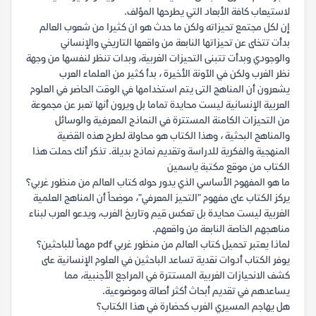
لاستيعاب كافة الأبعاد التي يطرحها المؤلف.
إن لكل مجتمع تحيزاته ولكن ما حدث هو ان كثيرا من شعوب العالم
بدأت تتخلى عن تحيزاتها النابعة من واقعها التاريخي والإنساني
والوجودي وبدأت تتبنى التحيزات الغربية، وبدات تنظر لنفسها من وجهة
نظر الغرب ولكن في الآونة الأخيرة ، بدأ كثير من العلماء العرب
يشعرون أن المناهج التى يتم استخدامها في الوقت الحاضر في العلوم
العربية الإنسانية ليست محايدة تماما بل ويرون أنها تعبر عن مجموعة
من التحيزات الكامنة المستترة في النماذج المعرفية والوسائل
والمناهج البحثية ، وهذا الكتاب هو محاولة لطرح هذه القضية
المنهجية والفكرية للدراسة وتقديم نماذج بديلة. تذكر أنك حملت هذا
الكتاب من موقع مكتبة ياسمين
ما هو المفهوم الأساسي الذي يدور حوله كتاب العالم من منظور غربي؟
يركز الكتاب على مفهوم "التحيز المعرفي"، موضحاً أن المناهج العلمية
الغربية ليست محايدة بل تعكس قيم وتاريخ الغرب، ويدعو العرب لبناء
مناهجهم الخاصة النابعة من واقعهم.
لماذا يعتبر تحميل كتاب العالم من منظور غربي pdf مهماً للباحثين؟
يوفر الكتاب أدوات نقدية تساعد الباحثين في العلوم الإنسانية على
كشف الانحيازات الغربية المستترة في المراجع الأجنبية، مما
يساعدهم في تقديم أبحاث أكثر أصالة وموضوعية.
هل يهاجم المسيري الغرب كحضارة في هذا الكتاب؟