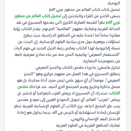
اليومية.
تحميل كتاب كتاب العالم من منظور غربي pdf
يسعى الكثير من القراء والباحثين إلى
تحميل كتاب العالم من منظور
غربي pdf
نظراً للقيمة الفكرية الكبرى التي يقدمها المسيري في نقد
الحداثة الغربية وتفكيك مفهوم "العالمية" المزعوم. يقدم الكتاب رؤية
مغايرة تماماً لما اعتدنا عليه في المناهج الدراسية، حيث يطرح
تساؤلات جوهرية حول مدى حيادية العلوم الإنسانية. إن البحث عن
نسخة إلكترونية لهذا الكتاب يعكس رغبة الجيل الجديد في فهم آليات
"الاستعمار المعرفي" وكيفية التحرر منه عبر بناء نماذج معرفية نابعة
من خصوصيتنا الحضارية.
تحليل فلسفي: ما وراء ملخص الكتاب والتحيز المعرفي
ينطلق المسيري في هذا العمل من مفهوم مركزي وهو "التحيز
المعرفي"، موضحاً أن أي منهج علمي ليس مجرد أداة محايدة، بل هو
محمل بذاكرة وتاريخ وقيم المجتمع الذي أنتجه. عند قراءتك
ملخص
الكتاب
، ستدرك أن المسيري لا يرفض الغرب كجغرافيا أو كبشر، بل
يرفض "تغريب" العالم، أي تحويل النموذج الغربي إلى نموذج مقدس
يجب على الجميع اتباعه. يرى الكاتب أن العلوم الإنسانية الغربية تنظر
للإنسان كمادة استهلاكية أو كترس في آلة، بينما يحاول هو إعادة
الاعتبار للبعد الإنساني والروحي.
تفكيك المناهج الغربية في العلوم العربية