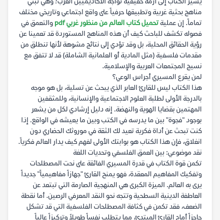
يشير الكتاب إلى أزمة حقيقية تواجه الأكاديميين العرب؛ وهي تبني
مناهج بحثية غربية وتطبيقها حرفياً على واقع اجتماعي وتاريخي مختلف
تماماً. إن عملية
تحميل كتاب العالم من منظور غربي pdf
والتعمق في
فصوله تكشف للباحث كيف أن هذه المناهج المستوردة قد تعمينا عن
رؤية الحقائق المحلية، بل وقد تؤدي إلى نتائج مشوهة لأنها تنطلق من
مقدمات فلسفية (مثل المادية أو العلمانية الشاملة) قد لا تتفق مع
نسيج المجتمعات العربية والإسلامية.
لمن يقرع المسيري أجراس الوعي؟
هذا الكتاب ليس للقارئ العابر الذي يبحث عن تسلية، بل هو موجه
بالدرجة الأولى لطلبة العلوم الاجتماعية والإنسانية، وللمثقفين
المهتمين بقضايا الهوية والنهضة. إنه دليل إرشادي لكل من يشعر
بوجود "فجوة" بين ما يدرسه في الكتب وبين ما يعيشه في الواقع. إذا
كنت تبحث عن أداة فكرية تعيد لك الثقة في موروثك الحضاري دون
انغلاق، فإن هذا الكتاب هو بوابتك الأولى لفهم كيف يدار العالم فكرياً.
نقد موضوعي: بين العمق الفلسفي وتحديات اللغة
تكمن قوة الكتاب في قدرة المسيري الفائقة على نحت المصطلحات
وتفكيك المفاهيم المعقدة، فهو يمنح القارئ "جهازاً مفاهيمياً" جديداً
يرى به العالم. الميزة الكبرى هي المنهجية الصارمة التي تبتعد عن
العاطفة الدينية السطحية وتتجه نحو النقد المعرفي الرصين. أما نقطة
الضعف، فقد تكمن في كثافة المصطلحات الفلسفية التي قد تشكل
حاجزاً أمام القارئ المبتدئ، مما يتطلب نفساً طويلاً وتركيزاً عالياً