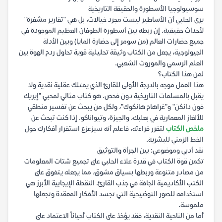
سوسيولوجيا الأسطورة والحقيقة التاريخية
يرى الحلبي أن الأساطير ليست مجرد خيالات، بل هي "تقارير مشفرة"
لأحداث حقيقية. إن ربطه بين أسطورة الطوفان العظيم الموجودة في
جميع حضارات العالم (من سومر إلى حضارة المايا) وبين الأدلة
الجيولوجية، يجعل من الكتاب وثيقة تحليلية قوية تحاول ردم الهوة بين
العلم الرسمي والموروث الشعبي.
لمن هذا الكتاب؟
هذا العمل موجه بالدرجة الأولى للقارئ الذي يمتلك عقلية نقدية ولا
يقبل بالمسلمات التاريخية دون فحص. هو كتاب مثالي لمحبي "إيريك
فون دانكن" و"غراهام هانكوك"، ولكل من يبحث عن تفسير منطقي
للألغاز المعمارية في بعلبك، والجيزة، وتيواناكو. إذا كنت تبحث عن
ملخص الكتاب
لتقرر قراءته، فاعلم أنه سيزعزع استقرار أفكارك حول
الخط الزمني للبشرية.
نقد أدبي وموضوعي: بين الجرأة والتوثيق
تكمن قوة الكتاب في قدرة علاء الحلبي على تجميع شتات المعلومات
من مصادر متنوعة وربطها بسياق مشوق، مما يجعله يتفوق على
الكتب الأكاديمية الجافة في جذب القارئ. النقطة الإيجابية الأبرز هي
استخدامه للصور التوضيحية التي تجسد الأفكار المعقدة وتجعلها
ملموسة.
أما من الناحية النقدية، فقد يؤخذ على الكتاب أحياناً الاعتماد على