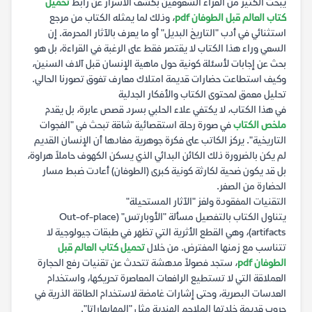
يبحث الكثير من القراء الشغوفين بكشف الأسرار عن رابط
تحميل
كتاب العالم قبل الطوفان pdf
، وذلك لما يمثله الكتاب من مرجع
استثنائي في أدب "التاريخ البديل" أو ما يعرف بالآثار المحرمة. إن
السعي وراء هذا الكتاب لا يقتصر فقط على الرغبة في القراءة، بل هو
بحث عن إجابات لأسئلة كونية حول ماهية الإنسان قبل آلاف السنين،
وكيف استطاعت حضارات قديمة امتلاك معارف تفوق تصورنا الحالي.
تحليل معمق لمحتوى الكتاب والأفكار الجدلية
في هذا الكتاب، لا يكتفي علاء الحلبي بسرد قصص عابرة، بل يقدم
ملخص الكتاب
في صورة رحلة استقصائية شاقة تبحث في "الفجوات
التاريخية". يركز الكاتب على فكرة جوهرية مفادها أن الإنسان القديم
لم يكن بالضرورة ذلك الكائن البدائي الذي يسكن الكهوف حاملاً هراوة،
بل قد يكون ضحية لكارثة كونية كبرى (الطوفان) أعادت ضبط مسار
الحضارة من الصفر.
التقنيات المفقودة ولغز "الآثار المستحيلة"
يتناول الكتاب بالتفصيل مسألة "الأوبارتس" (Out-of-place
artifacts)، وهي القطع الأثرية التي تظهر في طبقات جيولوجية لا
تتناسب مع زمنها المفترض. من خلال
تحميل كتاب العالم قبل
الطوفان pdf
، ستجد فصولاً مدهشة تتحدث عن تقنيات رفع الحجارة
العملاقة التي لا تستطيع الرافعات المعاصرة تحريكها، واستخدام
العدسات البصرية، وحتى إشارات غامضة لاستخدام الطاقة الذرية في
حروب قديمة خلدتها الملاحم الهندية مثل "المهابهاراتا".