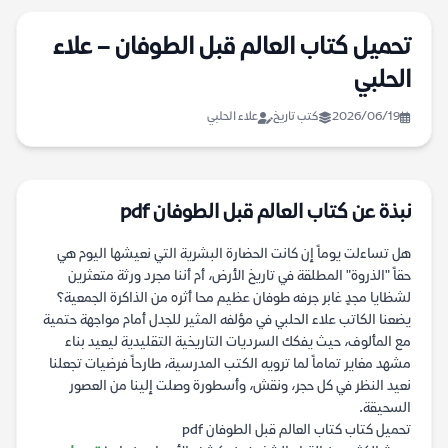
تحميل كتاب العالم قبل الطوفان – علاء
الحلبي
2026/06/19
كتب تاريخ
علاء الحلبي
نبذة عن كتاب العالم قبل الطوفان pdf
هل تساءلت يوماً إن كانت الحضارة البشرية التي نعيشها اليوم هي
حقاً "الذروة" المطلقة في تاريخ الأرض، أم أننا مجرد ورثة متعثرين
لشظايا مجدٍ غابر جرفه طوفان عظيم محا أثره من الذاكرة الجمعية؟
يضعنا الكاتب علاء الحلبي في مؤلفه المثير للجدل أمام مواجهة حتمية
مع المألوف، حيث يفكك السرديات التاريخية التقليدية ليعيد بناء
مشهد مغاير تماماً لما ترويه الكتب المدرسية، طارحاً فرضيات تجعلنا
نعيد النظر في كل حجر، ونقش، وأسطورة وصلت إلينا من العصور
السحيقة.
تحميل كتاب كتاب العالم قبل الطوفان pdf