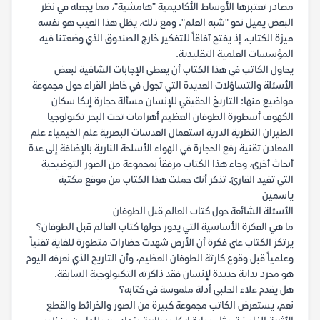
مصادر تعتبرها الأوساط الأكاديمية "هامشية"، مما يجعله في نظر
البعض يميل نحو "شبه العلم". ومع ذلك، يظل هذا العيب هو نفسه
ميزة الكتاب، إذ يفتح آفاقاً للتفكير خارج الصندوق الذي وضعتنا فيه
المؤسسات العلمية التقليدية.
يحاول الكاتب في هذا الكتاب أن يعطي الإجابات الشافية لبعض
الأسئلة والتساؤلات العديدة التي تجول في خاطر القراء حول مجموعة
مواضيع منها: التاريخ الحقيقي للإنسان مسألة حجارة إيكا سكان
الكهوف أسطورة الطوفان العظيم أهرامات تحت البحر تكنولوجيا
الطيران النظرية الذرية استعمال العدسات البصرية علم الخيمياء علم
المعادن تقنية رفع الحجارة في الهواء الأسلحة النارية بالإضافة إلى عدة
أبحاث أخرى، وجاء هذا الكتاب مرفقاً بمجموعة من الصور التوضيحية
التي تفيد القارئ. تذكر أنك حملت هذا الكتاب من موقع مكتبة
ياسمين
الأسئلة الشائعة حول كتاب العالم قبل الطوفان
ما هي الفكرة الأساسية التي يدور حولها كتاب العالم قبل الطوفان؟
يرتكز الكتاب على فكرة أن الأرض شهدت حضارات متطورة للغاية تقنياً
وعلمياً قبل وقوع كارثة الطوفان العظيم، وأن التاريخ الذي نعرفه اليوم
هو مجرد بداية جديدة لإنسان فقد ذاكرته التكنولوجية السابقة.
هل يقدم علاء الحلبي أدلة ملموسة في كتابه؟
نعم، يستعرض الكاتب مجموعة كبيرة من الصور والخرائط والقطع