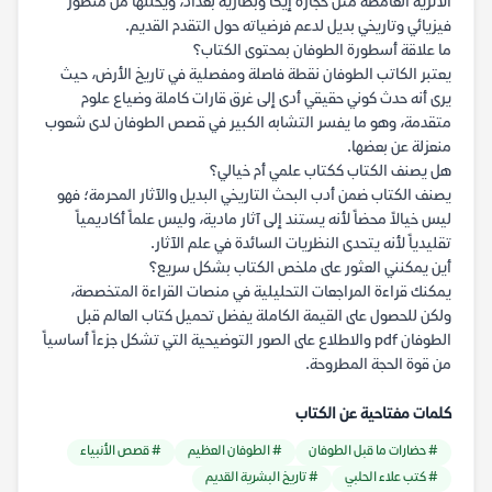
الأثرية الغامضة مثل حجارة إيكا وبطارية بغداد، ويحللها من منظور
فيزيائي وتاريخي بديل لدعم فرضياته حول التقدم القديم.
ما علاقة أسطورة الطوفان بمحتوى الكتاب؟
يعتبر الكاتب الطوفان نقطة فاصلة ومفصلية في تاريخ الأرض، حيث
يرى أنه حدث كوني حقيقي أدى إلى غرق قارات كاملة وضياع علوم
متقدمة، وهو ما يفسر التشابه الكبير في قصص الطوفان لدى شعوب
منعزلة عن بعضها.
هل يصنف الكتاب ككتاب علمي أم خيالي؟
يصنف الكتاب ضمن أدب البحث التاريخي البديل والآثار المحرمة؛ فهو
ليس خيالاً محضاً لأنه يستند إلى آثار مادية، وليس علماً أكاديمياً
تقليدياً لأنه يتحدى النظريات السائدة في علم الآثار.
أين يمكنني العثور على ملخص الكتاب بشكل سريع؟
يمكنك قراءة المراجعات التحليلية في منصات القراءة المتخصصة،
ولكن للحصول على القيمة الكاملة يفضل تحميل كتاب العالم قبل
الطوفان pdf والاطلاع على الصور التوضيحية التي تشكل جزءاً أساسياً
من قوة الحجة المطروحة.
كلمات مفتاحية عن الكتاب
# حضارات ما قبل الطوفان
# الطوفان العظيم
# قصص الأنبياء
# كتب علاء الحلبي
# تاريخ البشرية القديم