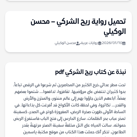
تحميل رواية ريح الشركي – محسن
الوكيلي
2026/01/10
روايات عربية
محسن الوكيلي
نبذة عن كتاب ريح الشركي pdf
تحت مطر عدائي خرج الكثير من المحاصرين ثم شرعوا في الرقص تباعاً.
بدوا كثيران تنتفض على مروّضيها. تقافزوا، تدافعوا… شتموا بعضهم
بعضاً، آباءهم الذين جاؤوا بهم إلى عالم منخور، والمخزن والأرض
والقدر… تكاثروا، وفي لحظة كانت الأكواخ قد أفرغت كل بذاءاتها. في
الساحة الأولى ظهرت صخرة الربض، المغروزة كوتدٍ في الصدر، كسفينة
تمخر عباب بحر الظلمات. سارع الحارس إلى فتح الباب فاستفرغ الربض
حمولته. سالت المياه على التل مخلفةً سفينة الصخر مرتهنةً بقدر
الطاعون. تذكر أنك حملت هذا الكتاب من موقع مكتبة ياسمين