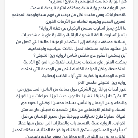
هل الرواية مناسبة للمهتمين بالتاريخ المغربي؟
نعم، الرواية تقدم رؤية فنية ومكثفة لفترة تاريخية اتسمت
بالاضطرابات، وهي مفيدة لكل من يرغب في فهم سيكولوجية المجتمع
المغربي القديم وكيفية تعامله مع الأزمات الكبرى.
ما الذي يميز أسلوب محسن الوكيلي في هذه الرواية؟
يتميز أسلوبه باللغة الشعرية الراقية، والقدرة على بناء شخصيات
إنسانية عميقة، بالإضافة إلى استخدام الرمزية العالية التي تجعل من
كل مشهد حكاية مستقلة تحمل دلالات سياسية واجتماعية.
أين يمكنني العثور على ملخص شامل لرواية ريح الشركي؟
يمكنك العثور على ملخصات وتحليلات نقدية في المواقع الأدبية
المتخصصة، ولكن القراءة الكاملة للنص هي الوحيدة التي تمنحك
التجربة الوجدانية والفكرية التي أراد الكاتب إيصالها.
رواية ريح الشركي ملخص pdf
تدور أحداث رواية ريح الشركي حول جماعة من الناس المحاصرين في
"الربض" خلال فترة انتشار الطاعون، حيث تبرز الصراعات بين الغريزة
والبقاء، وبين الإيمان واليأس. يسلط محسن الوكيلي الضوء على
الفساد والظلم الاجتماعي من خلال شخصيات تعيش على هامش
الحياة، محاولاً طرح تساؤلات وجودية حول مصير الإنسان في ظل
الكوارث. الرواية غنية بالاستعارات والمجازات التي تجعل منها عملاً
أدبياً رفيع المستوى يستحق الاقتناء والقراءة المتأنية. يمكنك تحميل
الكتاب رواية ريح الشركي pdf مجانا من موقع مكتبة ياسمين.