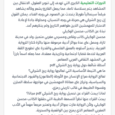
الدورات التعليمية
الكبرى التي تهدف إلى تنوير العقول. الانتقال بين
المشاهد يتم بسلاسة تامة، مما يجعل القارئ يشعر وكأنه يشاهد
فيلماً سينمائياً طويلاً يتحدث عن الصمود في وجه الفناء. يمكن القول
إن ريح الشركي هي صرخة في وجه النسيان، ومحاولة جادة لإعادة
الاعتبار للمهمشين الذين طواهم التاريخ ولم يذكرهم أحد.
نبذة عن الكاتب محسن الوكيلي
محسن الوكيلي كاتب وقاص ومسرحي مغربي متميز، ولد في مدينة
تازة، وحصل على عدة جوائز أدبية مرموقة منها جائزة كتارا للرواية
العربية. يتميز أسلوبه بالعمق الفلسفي والقدرة على تطويع اللغة
العربية لخدمة قضايا اجتماعية وتاريخية معقدة، مما جعله اسماً بارزاً
في المشهد الثقافي العربي المعاصر.
أسئلة شائعة حول رواية ريح الشركي pdf
ما هي الثيمة الأساسية التي تعالجها رواية ريح الشركي؟
تعالج الرواية صراع الإنسان مع الأوبئة (الطاعون) والقيود الاجتماعية
والسياسية، وتركز على معاناة المهمشين في مواجهة سلطة المخزن
وقسوة الطبيعة في قالب تاريخي رمزي.
لماذا يبحث القراء عن تحميل رواية ريح الشركي pdf مجانا؟
يبحث القراء عنها نظراً للسمعة الطيبة التي حققها الكاتب محسن
الوكيلي، ولأن الرواية فازت بجوائز أدبية وتعتبر مرجعاً مهماً في الأدب
المغربي المعاصر الذي يمزج بين الواقعية والسحرية.