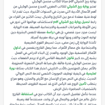
رواية ريح الشركي pdf مجانا للكاتب محسن الوكيلي
تعتبر
رواية ريح الشركي
للكاتب المغربي المبدع محسن الوكيلي من
أهم الأعمال الأدبية التي صدرت في السنوات الأخيرة، حيث تقدم لنا
لوحة فنية معقدة تدمج بين التاريخ والخيال. يبحث الكثير من القراء عن
رابط
تحميل رواية ريح الشركي pdf
لاستكشاف عوالمها التي تدور في
زمن الأوبئة والصراعات النفسية والاجتماعية العميقة. هذه الرواية
ليست مجرد سرد قصصي، بل هي
دراسة
معمقة للنفس البشرية حين
تواجه الموت والقدر وجهاً لوجه في بيئة مغربية أصيلة.
تأخذنا الرواية إلى زمن مضى، حيث تسيطر القوى الطبيعية
والاجتماعية على مصائر الأفراد، مما يجعل القارئ ينغمس في
تداول
الأفكار الفلسفية حول الوجود والعدم. إن البناء الدرامي في العمل
يشبه إلى حد كبير
قانون
الطبيعة القاسي الذي لا يرحم الضعفاء، حيث
يبرز محسن الوكيلي قدرة فائقة على صياغة الجمل الشعرية الممزوجة
بالألم. يمكن للمهتمين بالأدب التاريخي اعتبار هذا الكتاب بمثابة
دورة
تعليمية
في كيفية توظيف الموروث الشعبي لخدمة النص الروائي
الحديث. يتجلى في النص صراع الإنسان مع الأرض والمخزن، وهو صراع
يتطلب
تأمين
الروح ضد اليأس الذي قد تسببه الظروف المحيطة
بالشخصيات المحاصرة داخل الربض.
عندما نتأمل تفاصيل السرد، نجد أن الكاتب نجح في
استضافة
القارئ
داخل عالم من البؤس والجمال في آن واحد، مستخدماً لغة رصينة
وجذابة. إن الأحداث التي تجري تحت المطر العدائي تعكس رغبة مكبوتة