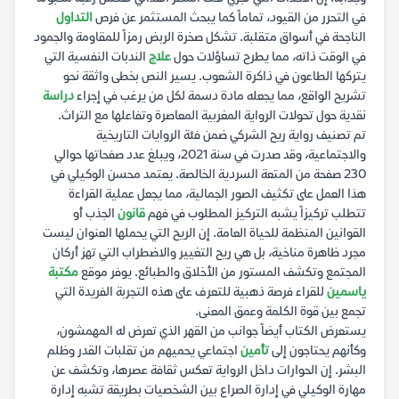
في التحرر من القيود، تماماً كما يبحث المستثمر عن فرص
التداول
الناجحة في أسواق متقلبة. تشكل صخرة الربض رمزاً للمقاومة والجمود
في الوقت ذاته، مما يطرح تساؤلات حول
علاج
الندبات النفسية التي
يتركها الطاعون في ذاكرة الشعوب. يسير النص بخطى واثقة نحو
تشريح الواقع، مما يجعله مادة دسمة لكل من يرغب في إجراء
دراسة
نقدية حول تحولات الرواية المغربية المعاصرة وتفاعلها مع التراث.
تم تصنيف رواية ريح الشركي ضمن فئة الروايات التاريخية
والاجتماعية، وقد صدرت في سنة 2021، ويبلغ عدد صفحاتها حوالي
230 صفحة من المتعة السردية الخالصة. يعتمد محسن الوكيلي في
هذا العمل على تكثيف الصور الجمالية، مما يجعل عملية القراءة
تتطلب تركيزاً يشبه التركيز المطلوب في فهم
قانون
الجذب أو
القوانين المنظمة للحياة العامة. إن الريح التي يحملها العنوان ليست
مجرد ظاهرة مناخية، بل هي ريح التغيير والاضطراب التي تهز أركان
المجتمع وتكشف المستور من الأخلاق والطبائع. يوفر موقع
مكتبة
ياسمين
للقراء فرصة ذهبية للتعرف على هذه التجربة الفريدة التي
تجمع بين قوة الكلمة وعمق المعنى.
يستعرض الكتاب أيضاً جوانب من القهر الذي تعرض له المهمشون،
وكأنهم يحتاجون إلى
تأمين
اجتماعي يحميهم من تقلبات القدر وظلم
البشر. إن الحوارات داخل الرواية تعكس ثقافة عصرها، وتكشف عن
مهارة الوكيلي في إدارة الصراع بين الشخصيات بطريقة تشبه إدارة