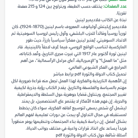
عدد الصفحات:
يختلف حسب الطبعة، ويتراوح بين 124 و 215 صفحة
تقريبًا.
نبذة عن الكاتب فلاديمير لينين
فلاديمير إيليتش أوليانوف، المعروف باسم لينين (1870-1924)، كان
ثورياً روسياً وقائداً للحزب البلشفي، وأول رئيس لروسيا السوفيتية ثم
الاتحاد السوفيتي. يُعتبر لينين مفكراً سياسياً بارزاً، حيث طور
الماركسية لتناسب الواقع الروسي، فيما عُرف لاحقاً باللينينية. قاد
لينين ثورة أكتوبر عام 1917 التي غيرت مجرى التاريخ، وتُعد كتاباته،
مثل "ما العمل؟" و"الإمبريالية، أعلى مراحل الرأسمالية"، من أهم
المراجع في الفكر الشيوعي العالمي.
تحميل كتاب الدولة والثورة pdf برابط مباشر
إن الأهمية التاريخية والفكرية لهذا العمل تجعل منه قراءة ضرورية لكل
مهتم بالسياسة والفلسفة والتاريخ. يقدم الكتاب رؤية جذرية لكيفية
تغيير المجتمع، ويتناول قضايا جوهرية حول السلطة والديمقراطية
والحرية. إن فهم هذه الأفكار لا يقتصر على المتخصصين، بل يمتد
ليشمل أي شخص يسعى لتوسيع آفاقه الفكرية، سواء كان يخطط
لمستقبله في مجال التداول أو يبحث عن دورات تعليمية لفهم العالم
بشكل أفضل. إن دراسة كيفية بناء المجتمعات وتنظيمها يوفر منظوراً
فريداً يساعد على اتخاذ قرارات واعية في مختلف جوانب الحياة.
أسئلة شائعة حول كتاب الدولة والثورة pdf