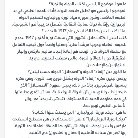
ما هو الموضوع الرئيسي لكتاب الدولة والثورة؟
الموضوع الرئيسي هو تحليل طبيعة الدولة كأداة للقمع الطبقي في يد
الطبقة الحاكمة، وشرح ضرورة قيام ثورة بروليتارية لتحطيم الدولة
البرجوازية وإقامة دولة عمالية انتقالية تضمحل تدريجياً نحو الشيوعية.
لماذا كتب لينين هذا الكتاب في عام 1917 بالتحديد؟
كتب لينين الكتاب خلال الشهور التي سبقت ثورة أكتوبر 1917 ليقدم
للطبقة العاملة وحزبها مرشداً نظرياً وعملياً واضحاً حول كيفية التعامل
مع سلطة الدولة. كان الهدف هو إعادة إحياء تعاليم ماركس وإنجلز
الحقيقية حول الدولة والثورة، والتي تعرضت للتحريف على يد
الانتهازيين والإصلاحيين.
ما الفرق بين "إلغاء" الدولة و"اضمحلال" الدولة حسب لينين؟
يرفض لينين فكرة "إلغاء" الدولة بشكل فوري بعد الثورة، وهي فكرة
ينسبها للفوضويين. بدلاً من ذلك، يتبنى مفهوم "الاضمحلال" الذي
طرحه إنجلز، والذي يعني أن الدولة البروليتارية، بعد أن تؤدي وظيفتها
في قمع مقاومة الطبقات المستغِلة، تتلاشى تدريجياً مع زوال
الأساس الطبقي لوجودها.
ما هي "ديكتاتورية البروليتاريا" التي يتحدث عنها الكتاب؟
"ديكتاتورية البروليتاريا" لا تعني الاستبداد، بل هي مصطلح استخدمه
ماركس ولينين لوصف الدولة التي تقودها الطبقة العاملة بعد الثورة.
إنها تعبر عن سيادة الأغلبية (العمال والفلاحون) على الأقلية