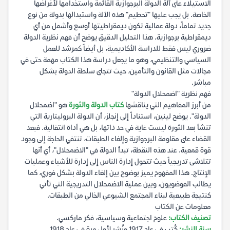
الاستيلاء على آلة الدولة البرجوازية القائمة واستخدامها لأغراضها
الخاصة. بل يجب عليها "تحطيم" هذه الآلة واستبدالها بدولة من نوع
جديد تماماً، دولة عمالية تكون ديمقراطيتها أوسع وأشمل من أي
ديمقراطية برجوازية. هذا التحليل الدقيق يوضح أن فهم نظرية الدولة
ضروري ليس فقط للدراسة الأكاديمية، بل أيضاً كمرشد للعمل
السياسي والتنظيمي، وهو ما يجعل دراسة هذا الكتاب مهمة حتى في
مجالات مثل القانون والتأمين، حيث تتجلى سلطة الدولة بشكل
مباشر.
فهم نظرية "اضمحلال الدولة"
من أبرز المفاهيم التي يناقشها
كتاب الدولة والثورة
هو "اضمحلال
الدولة". يوضح لينين، استناداً إلى إنجلز، أن الدولة البروليتارية التي
تنشأ بعد الثورة ليست غاية في حد ذاتها، بل هي أداة انتقالية. فبعد
القضاء على مقاومة البرجوازية وإلغاء الطبقات، تنتفي الحاجة إلى وجود
قوة قمعية. عند هذه النقطة، تبدأ الدولة في "الاضمحلال"، أي أنها
تتلاشى تدريجياً حيث تتحول إدارة الناس إلى إدارة للأشياء وعمليات
الإنتاج. هذا المفهوم يميز بوضوح بين إلغاء الدولة بشكل فوري، كما
يطالب الفوضويون، وبين عملية الاضمحلال التدريجية التي تأتي
كنتيجة طبيعية لبناء المجتمع الشيوعي الخالي من الطبقات.
معلومات عن الكتاب
تصنيف الكتاب:
علوم اجتماعية وسياسية، فكر ماركسي.
سنة النشر:
كُتب في عام 1917 ونُشر لأول مرة في عام 1918.