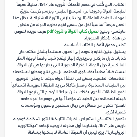
الكتاب، الذي كُتب في خضم الأحداث الثورية عام 1917، تحليلاً عميقاً
لطبيعة الدولة ودورها في المجتمع الطبقي، ويرسم خريطة طريق
لمهمات الطبقة العاملة (البروليتاريا) في الثورة الاشتراكية. يظل هذا
العمل مرجعاً أساسياً لكل من يسعى لفهم نظرية الدولة من منظور
ماركسي، ويتيح
تحميل كتاب الدولة والثورة pdf
فرصة فريدة للغوص
في هذه الأفكار المحورية.
تحليل معمق لأفكار الكتاب الأساسية
يستهل لينين كتابه بالعودة إلى الجذور، مستنداً بشكل مكثف على
كتابات كارل ماركس وفريدريك إنجلز ليقدم شرحاً واضحاً لوجهة النظر
الماركسية حول الدولة. الفكرة المحورية التي يطرحها هي أن الدولة
ليست كياناً محايداً يقف فوق المجتمع، بل هي نتاج ومظهر لاستعصاء
التناقضات الطبقية. بمعنى آخر، تنشأ الدولة حيثما لا يمكن التوفيق
بين الطبقات المتناحرة، وتعمل كأداة في يد الطبقة المهيمنة اقتصادياً
لقمع الطبقات الأخرى. يفكك لينين ببراعة الأوهام التي تروج للدولة
كهيئة للمصالحة بين الطبقات، مؤكداً أنها في جوهرها "قوة خاصة
للقمع" تتكون من فصائل من رجال مسلحين وسجون ومؤسسات
قمعية أخرى.
يتعمق الكتاب في استعراض الخبرات التاريخية للثورات، خاصة كومونة
باريس عام 1871، باعتبارها أول محاولة تاريخية لإقامة "ديكتاتورية
البروليتاريا". يرى لينين أن الطبقة العاملة لا يمكنها ببساطة