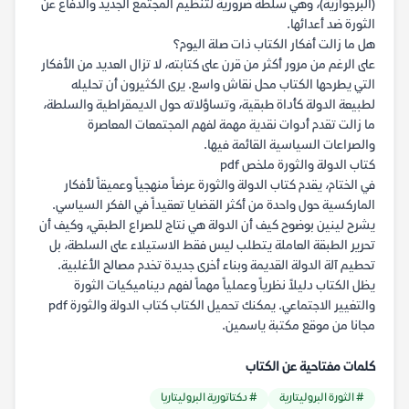
(البرجوازية)، وهي سلطة ضرورية لتنظيم المجتمع الجديد والدفاع عن
الثورة ضد أعدائها.
هل ما زالت أفكار الكتاب ذات صلة اليوم؟
على الرغم من مرور أكثر من قرن على كتابته، لا تزال العديد من الأفكار
التي يطرحها الكتاب محل نقاش واسع. يرى الكثيرون أن تحليله
لطبيعة الدولة كأداة طبقية، وتساؤلاته حول الديمقراطية والسلطة،
ما زالت تقدم أدوات نقدية مهمة لفهم المجتمعات المعاصرة
والصراعات السياسية القائمة فيها.
كتاب الدولة والثورة ملخص pdf
في الختام، يقدم كتاب الدولة والثورة عرضاً منهجياً وعميقاً لأفكار
الماركسية حول واحدة من أكثر القضايا تعقيداً في الفكر السياسي.
يشرح لينين بوضوح كيف أن الدولة هي نتاج للصراع الطبقي، وكيف أن
تحرير الطبقة العاملة يتطلب ليس فقط الاستيلاء على السلطة، بل
تحطيم آلة الدولة القديمة وبناء أخرى جديدة تخدم مصالح الأغلبية.
يظل الكتاب دليلاً نظرياً وعملياً مهماً لفهم ديناميكيات الثورة
والتغيير الاجتماعي. يمكنك تحميل الكتاب كتاب الدولة والثورة pdf
مجانا من موقع مكتبة ياسمين.
كلمات مفتاحية عن الكتاب
# الثورة البروليتارية
# دكتاتورية البروليتاريا