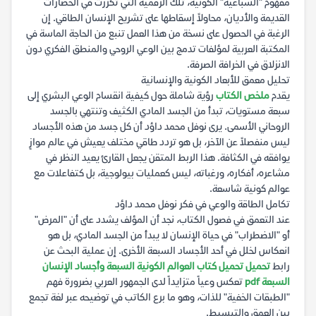
مفهوم "السباعية" الكونية، تلك الرقمية التي تكررت في الحضارات
القديمة والأديان، محاولاً إسقاطها على تشريح الإنسان الطاقي. إن
الرغبة في الحصول على نسخة من هذا العمل تنبع من الحاجة الماسة في
المكتبة العربية لمؤلفات تدمج بين الوعي الروحي والمنطق الفكري دون
الانزلاق في الخرافة الصرفة.
تحليل معمق للأبعاد الكونية والإنسانية
يقدم
ملخص الكتاب
رؤية شاملة حول كيفية انقسام الوعي البشري إلى
سبعة مستويات، تبدأ من الجسد المادي الكثيف وتنتهي بالجسد
الروحاني الأسمى. يرى نوفل محمد داؤد أن كل جسد من هذه الأجساد
ليس منفصلاً عن الآخر، بل هو تردد طاقي مختلف يعيش في عالم موازٍ
يوافقه في الكثافة. هذا الربط المتقن يجعل القارئ يعيد النظر في
مشاعره، أفكاره، ورغباته، ليس كعمليات بيولوجية، بل كتفاعلات مع
عوالم كونية شاسعة.
تكامل الطاقة والوعي في فكر نوفل محمد داؤد
عند التعمق في فصول الكتاب، نجد أن المؤلف يشدد على أن "المرض"
أو "الاضطراب" في حياة الإنسان لا يبدأ من الجسد المادي، بل هو
انعكاس لخلل في أحد الأجساد السبعة الأخرى. إن عملية البحث عن
رابط
تحميل تحميل كتاب العوالم الكونية السبعة وأجساد الإنسان
السبعة pdf
تعكس وعياً متزايداً لدى الجمهور العربي بضرورة فهم
"الطبقات الخفية" للذات، وهو ما برع الكاتب في توضيحه عبر لغة تجمع
بين العمق والتبسيط.