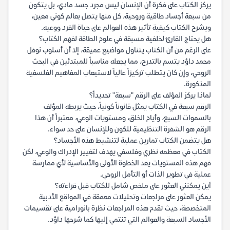
يركز الكتاب على فكرة أن الإنسان ليس مجرد جسد مادي، بل يتكون
من سبعة أجساد طاقية وروحية، كل منها يتصل بعالم كوني معين،
ويشرح الكتاب كيفية تأثير هذه العوالم على حياة الفرد ووعيه.
هل يحتاج القارئ لخلفية مسبقة في علوم الطاقة لفهم الكتاب؟
على الرغم من أن الكتاب يتناول مواضيع عميقة، إلا أن أسلوب نوفل
محمد داؤد يتسم بالتدرج، مما يجعله مناسباً للمبتدئين في البحث
الروحي، وإن كان يتطلب تركيزاً عالياً لاستيعاب المفاهيم الفلسفية
المذكورة.
لماذا يركز المؤلف على الرقم "سبعة" تحديداً؟
الرقم سبعة في الكتاب يمثل قانوناً كونياً، حيث يربطه المؤلف
بالسموات السبع، وأيام الخلق، ومستويات الوعي، معتبراً أن هذا
الرقم هو الشفرة التنظيمية للكون وللإنسان على حد سواء.
هل يتضمن الكتاب تمارين عملية لتنشيط هذه الأجساد؟
الكتاب في معظمه نظري وفلسفي يهدف لتغيير الإدراك والوعي، لكن
فهم هذه المستويات يعد الخطوة الأولى والأساسية لأي ممارسة
عملية في تطوير الذات أو التأمل الروحي.
أين يمكنني العثور على ملخص شامل للكتاب قبل قراءته؟
يمكن العثور على مراجعات وتحليلات معمقة في المواقع الأدبية
المتخصصة، حيث تقدم هذه المراجعات نظرة بانورامية على تقسيمات
الأجساد السبعة والعوالم التي تنتمي إليها كما شرحها داؤد.