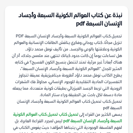
نبذة عن كتاب العوالم الكونية السبعة وأجساد
الإنسان السبعة pdf
تحميل كتاب العوالم الكونية السبعة وأجساد الإنسان السبعة PDF
تنزيل مجانًا، كتاب روحاني وفكري يناقش الطاقات الإنسانية والعوالم
الكونية وعلاقتها بالوعي والجسد. من تأليف نوفل محمد داؤد.
هل تساءلت يوماً إن كانت حدود كيانك تنتهي عند ملمس جلدك، أم أن
هناك أبعاداً غير مرئية تمتد لتتصل بنسيج الكون الفسيح؟ في كتابه
المثير للجدل "العوالم الكونية السبعة وأجساد الإنسان السبعة"،
يطرح الكاتب نوفل محمد داؤد أطروحة ميتافيزيقية عميقة تتجاوز
التفسيرات المادية التقليدية للوجود الإنساني، محاولاً فك الشفرات
الروحية التي تربط الجسد الفيزيائي بطبقات كونية متعددة، مما يجعله
مادة دسمة لكل باحث عن الحقيقة وراء ستار المادة.
تحميل كتاب تحميل كتاب العوالم الكونية السبعة وأجساد الإنسان
السبعة pdf
يسعى الكثير من القراء إلى
تحميل كتاب تحميل كتاب العوالم الكونية
السبعة وأجساد الإنسان السبعة pdf
ليس لمجرد القراءة العابرة، بل
لفهم الفلسفة الوجودية التي يتبناها المؤلف؛ حيث يغوص الكتاب في