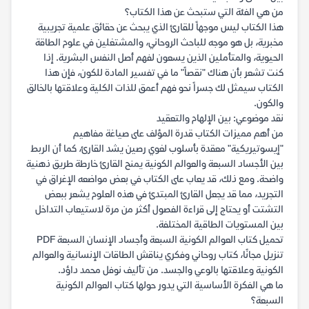
من هي الفئة التي ستبحث عن هذا الكتاب؟
هذا الكتاب ليس موجهاً للقارئ الذي يبحث عن حقائق علمية تجريبية
مخبرية، بل هو موجه للباحث الروحاني، والمشتغلين في علوم الطاقة
الحيوية، والمتأملين الذين يسعون لفهم أصل النفس البشرية. إذا
كنت تشعر بأن هناك "نقصاً" ما في تفسير المادة للكون، فإن هذا
الكتاب سيمثل لك جسراً نحو فهم أعمق للذات الكلية وعلاقتها بالخالق
والكون.
نقد موضوعي: بين الإلهام والتعقيد
من أهم مميزات الكتاب قدرة المؤلف على صياغة مفاهيم
"إيسوتيريكية" معقدة بأسلوب لغوي رصين يشد القارئ، كما أن الربط
بين الأجساد السبعة والعوالم الكونية يمنح القارئ خارطة طريق ذهنية
واضحة. ومع ذلك، قد يعاب على الكتاب في بعض مواضعه الإغراق في
التجريد، مما قد يجعل القارئ المبتدئ في هذه العلوم يشعر ببعض
التشتت أو يحتاج إلى قراءة الفصول أكثر من مرة لاستيعاب التداخل
بين المستويات الطاقية المختلفة.
تحميل كتاب العوالم الكونية السبعة وأجساد الإنسان السبعة PDF
تنزيل مجانًا، كتاب روحاني وفكري يناقش الطاقات الإنسانية والعوالم
الكونية وعلاقتها بالوعي والجسد. من تأليف نوفل محمد داؤد.
ما هي الفكرة الأساسية التي يدور حولها كتاب العوالم الكونية
السبعة؟