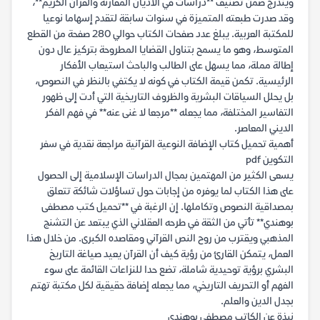
ويندرج ضمن تصنيف **دراسات في الأديان المقارنة والقرآن الكريم**،
وقد صدرت طبعته المتميزة في سنوات سابقة لتقدم إسهاما نوعيا
للمكتبة العربية. يبلغ عدد صفحات الكتاب حوالي 280 صفحة من القطع
المتوسط، وهو ما يسمح بتناول القضايا المطروحة بتركيز عال دون
إطالة مملة، مما يسهل على الطالب والباحث استيعاب الأفكار
الرئيسية. تكمن قيمة الكتاب في كونه لا يكتفي بالنظر في النصوص،
بل يحلل السياقات البشرية والظروف التاريخية التي أدت إلى ظهور
التفاسير المختلفة، مما يجعله **مرجعا لا غنى عنه** في فهم الفكر
الديني المعاصر.
أهمية تحميل كتاب الإضافة النوعية القرآنية مراجعة نقدية في سفر
التكوين pdf
يسعى الكثير من المهتمين بمجال الدراسات الإسلامية إلى الحصول
على هذا الكتاب لما يوفره من إجابات حول تساؤلات شائكة تتعلق
بمصداقية النصوص وتكاملها. إن الرغبة في **تحميل كتب مصطفى
بوهندي** تأتي من الثقة في طرحه العقلاني الذي يبتعد عن التشنج
المذهبي ويقترب من روح النص القرآني ومقاصده الكبرى. من خلال هذا
العمل، يتمكن القارئ من رؤية كيف أن القرآن يعيد صياغة التاريخ
البشري برؤية توحيدية شاملة، تضع حدا للنزاعات القائمة على سوء
الفهم أو التحريف التاريخي، مما يجعله إضافة حقيقية لكل مكتبة تهتم
بجدل الدين والعلم.
نبذة عن الكاتب مصطفى بوهندي