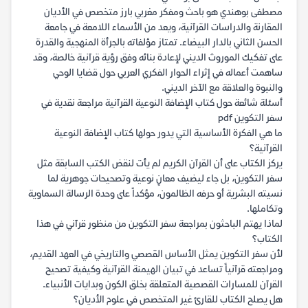
مصطفى بوهندي هو باحث ومفكر مغربي بارز متخصص في الأديان
المقارنة والدراسات القرآنية، ويعد من الأسماء اللامعة في جامعة
الحسن الثاني بالدار البيضاء. تمتاز مؤلفاته بالجرأة المنهجية والقدرة
على تفكيك الموروث الديني لإعادة بنائه وفق رؤية قرآنية خالصة، وقد
ساهمت أعماله في إثراء الحوار الفكري العربي حول قضايا الوحي
والنبوة والعلاقة مع الآخر الديني.
أسئلة شائعة حول كتاب الإضافة النوعية القرآنية مراجعة نقدية في
سفر التكوين pdf
ما هي الفكرة الأساسية التي يدور حولها كتاب الإضافة النوعية
القرآنية؟
يركز الكتاب على أن القرآن الكريم لم يأت لنقض الكتب السابقة مثل
سفر التكوين، بل جاء ليضيف معانٍ نوعية وتصحيحات جوهرية لما
نسيته البشرية أو حرفه الظالمون، مؤكداً على وحدة الرسالة السماوية
وتكاملها.
لماذا يهتم الباحثون بمراجعة سفر التكوين من منظور قرآني في هذا
الكتاب؟
لأن سفر التكوين يمثل الأساس القصصي والتاريخي في العهد القديم،
ومراجعته قرآنياً تساعد في تبيان الهيمنة القرآنية وكيفية تصحيح
القرآن للمسارات القصصية المتعلقة بخلق الكون وبدايات الأنبياء.
هل يصلح الكتاب للقارئ غير المتخصص في علوم الأديان؟