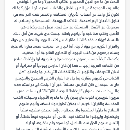
البحث عن ما هو الدين الصحيح والكتاب الصحيح؟ وما هي النواقص
والعيوب الموجودة في الدين الباطل والكتاب المحرف أو المزوّر؟ وذلك
لكون كل واحد من أصحاب الأديان المختلفة، وتنحصر هذه الدراسة في
تناول الأديان الإبراهيمية الثلاثة: اليهودية، المسيحية والإسلام، له
مجموعة من الأفكار المسبقة عن مخالفيه، تجعل دينه وكتابه هو
الأصح، وكتب مخالفيه وأديانهم باطلة ليست على شيء. من أجل ذلك،
بالنسبة كهؤلاء، فقد كانت المقارنة بين كتب اليهود والنصارى من جهة،
والقرآن الكريم من جهة ثانية، أما لبيان ما اقتبسه محمد صلى الله عليه
وسلم بزعمهم من كتب اليهود أو النصارى القانونية أو المخفية،
وكيفية، أيضاً حسب زعمهم، تصوفه فيها وتشويهه لها وإضافة عناصر
من الثقافة العربية إليها… هذا إن كان الدارس يهودياً أو نصرانياً، أو
لبيان التحريفات والتزويرات والتناقضات التي قام بها وأحدثها أهل
الكتاب في كتبهم مقارنة بما جاء به القرآن الكريم المصحح والمهيمن
على ما سبقه إن كان الدارس مسلماً. غير أن الباحث في دراسته هذه
والتي جاءت تحت عنوان “الإضافة النوعية القرآنية” لن يسلك نفس
طريق الفريقين، لكونه على يقين بأن ما جاء به الأنبياء وسجلته الكتب
المقدسة والقرآن الكريم، لا يمكن تجاوزه ولا نسخه، وأنهم عليهم
السلام ما جاؤوا لينقضوا ولا ليبطلوا، وإنما ليصدق بعضهم بعضاً
وليكملوا، وليبيّنوا ما اختلف فيه الناس، أو متهموه فهماً خاطئاً، أو
إلتبس عليهم الحق فيه بالباطل، أو نسوه ولم يذكروه، أو أراد
الظالمون أن يخفوه، وغير ذلك من الأعراض البشرية التي نتعرض لها