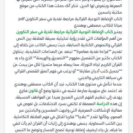
المعرفة ويتعرض لها الدين. تذكر أنك حملت هذا الكتاب من موقع
مكتبة ياسمين
كتاب الإضافة النوعية القرآنية مراجعة نقدية في سفر التكوين pdf
مجانا للكاتب مصطفى بوهندي
يعتبر
كتاب الإضافة النوعية القرآنية مراجعة نقدية في سفر التكوين
من أهم المؤلفات التي تقدم رؤية تحليلية عميقة للعلاقة بين النص
القرآني والنصوص الكتابية السابقة، حيث يسعى الكاتب من خلاله إلى
تقديم **قراءة نقدية معاصرة** تبتعد عن الصدامات التقليدية. يتناول
الكتاب بكثير من التفصيل مفهوم **التصديق والهيمنة** الذي جاء به
القرآن الكريم تجاه التوراة، مما يجعله مرجعا متميزا لكل من يبحث عن
**تحميل كتب أديان مقارنة** أو يرغب في فهم أعمق للقصص القرآني
في سياقه التاريخي والديني.
عندما نتأمل في محتوى هذا الكتاب، نجد أن الكاتب مصطفى بوهندي
قد اعتمد على منهجية صارمة تشبه في دقتها وضع أي
قانون
فكري
يهدف إلى تنظيم الفهم الديني الصحيح بعيدا عن العواطف المسبقة.
إن هذه
الدراسة
المعمقة لا تكتفي بسرد الاختلافات، بل تغوص في
معالجة الإشكالات المعرفية التي واجهت المفسرين والباحثين عبر
العصور، وكأنها تقدم **علاجا** فكريا للخلل في فهم العلاقة التكاملية
بين الكتب السماوية. يسعى بوهندي إلى إثبات أن القرآن لم يأت لنفي
ما قبله، بل جاء ليضيف إضافة نوعية تصحح المسار وتوضح ما التبس