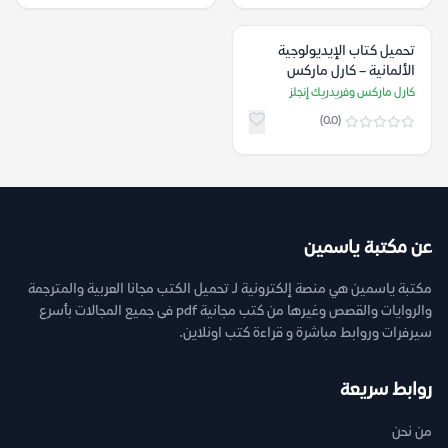
تحميل كتاب الإيديولوجية
الألمانية – كارل ماركس
وفريدريك إنجلز
كارل ماركس وفريدريك إنجلز
(0.0)
عن مكتبة ياسمين
مكتبة ياسمين هي منصة إلكترونية لـ تحميل الكتب مجانا العربية والمترجمة
والروايات والقصص وغيرها من كتب مجانية pdf فى جميع المجالات بأسرع
سيرفرات وروابط مباشرة و قراءة كتب اونلاين.
روابط سريعة
من نحن