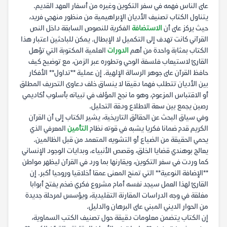
على الناس فهمه في سفر التكوين وغيره من أسفار العهد القديم.
يتناول الكتاب تصنيف الأديان الإبراهيمية من منظور منهجي فريد،
حيث يركز على أن
الاستضافة
الفكرية للنصوص السابقة داخل النص
القرآني كانت تهدف إلى التكميل لا الإبطال. يمكن للباحثين اعتبار هذا
الكتاب بمثابة واحدة من أهم
الدورات
العلمية المكتوبة التي تؤهل
القارئ لاستيعاب فلسفة الوحي وتطوره عبر الزمن، مع توضيح كيف
حافظ القرآن على جوهر الرسالة الإلهية. إن عملية **تداول** الأفكار
بين الأديان تتطلب فهما دقيقا لا ينساق خلف دعاوى التحريف المطلق
أو الاقتباس المزعوم، وهو ما نجح المؤلف في تبيانه بأسلوب أكاديمي
رصين يجمع بين سعة الاطلاع ودقة التحليل.
وفي سياق البحث عن الحقائق التاريخية، يشير الكتاب إلى أن القرآن
الكريم قدم ضمانا فكريا يشبه في قوته نظام
التأمين
المعرفي الذي
يحمي الحقيقة من الضياع أو التشويه المتعمد من قبل الظالمين.
يعالج بوهندي قضايا الخلق، وقصص الأنبياء، وبدايات الوجود الإنساني
كما وردت في سفر التكوين، ويقارنها بما ورد في القرآن ليظهر مواطن
**الإضافة النوعية** التي تمنح المعنى عمقا أخلاقيا وروحيا أكبر. إن
القارئ لهذا العمل سيجد نفسه أمام مشروع فكري ضخم يفتح أبوابا
مغلقة في وجه الدراسات المقارنة التقليدية، ويؤسس لمرحلة جديدة
من الحوار الديني المبني على البرهان والدليل.
إن الكتاب يتضمن معلومات دقيقة حول تصنيف الكتب السماوية،