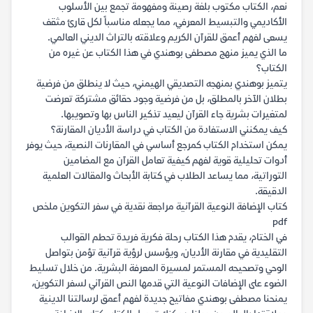
نعم، الكتاب مكتوب بلغة رصينة ومفهومة تجمع بين الأسلوب
الأكاديمي والتبسيط المعرفي، مما يجعله مناسباً لكل قارئ مثقف
يسعى لفهم أعمق للقرآن الكريم وعلاقته بالتراث الديني العالمي.
ما الذي يميز منهج مصطفى بوهندي في هذا الكتاب عن غيره من
الكتاب؟
يتميز بوهندي بمنهجه التصديقي الهيمني، حيث لا ينطلق من فرضية
بطلان الآخر بالمطلق، بل من فرضية وجود حقائق مشتركة تعرضت
لمتغيرات بشرية جاء القرآن ليعيد تذكير الناس بها وتصويبها.
كيف يمكنني الاستفادة من الكتاب في دراسة الأديان المقارنة؟
يمكن استخدام الكتاب كمرجع أساسي في المقارنات النصية، حيث يوفر
أدوات تحليلية قوية لفهم كيفية تعامل القرآن مع المضامين
التوراتية، مما يساعد الطلاب في كتابة الأبحاث والمقالات العلمية
الدقيقة.
كتاب الإضافة النوعية القرآنية مراجعة نقدية في سفر التكوين ملخص
pdf
في الختام، يقدم هذا الكتاب رحلة فكرية فريدة تحطم القوالب
التقليدية في مقارنة الأديان، ويؤسس لرؤية قرآنية تؤمن بتواصل
الوحي وتصحيحه المستمر لمسيرة المعرفة البشرية. من خلال تسليط
الضوء على الإضافات النوعية التي قدمها النص القرآني لسفر التكوين،
يمنحنا مصطفى بوهندي مفاتيح جديدة لفهم أعمق لرسالتنا الدينية