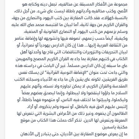
مجموعة من الأفكار المسبقة عن مخالفيه، تجعل دينه وكتابه هو
الأصح، وكتب مخالفيه وأديانهم باطلة ليست على شيء. من أجل ذلك،
بالنسبة كهؤلاء، فقد كانت المقارنة بين كتب اليهود والنصارى من جهة،
والقرآن الكريم من جهة ثانية، أما لبيان ما اقتبسه محمد صلى الله عليه
وسلم بزعمهم من كتب اليهود أو النصارى القانونية أو المخفية،
وكيفية، أيضاً حسب زعمهم، تصوفه فيها وتشويهه لها وإضافة عناصر
من الثقافة العربية إليها… هذا إن كان الدارس يهودياً أو نصرانياً، أو
لبيان التحريفات والتزويرات والتناقضات التي قام بها وأحدثها أهل
الكتاب في كتبهم مقارنة بما جاء به القرآن الكريم المصحح والمهيمن
على ما سبقه إن كان الدارس مسلماً. غير أن الباحث في دراسته هذه
والتي جاءت تحت عنوان “الإضافة النوعية القرآنية” لن يسلك نفس
طريق الفريقين، لكونه على يقين بأن ما جاء به الأنبياء وسجلته الكتب
المقدسة والقرآن الكريم، لا يمكن تجاوزه ولا نسخه، وأنهم عليهم
السلام ما جاؤوا لينقضوا ولا ليبطلوا، وإنما ليصدق بعضهم بعضاً
وليكملوا، وليبيّنوا ما اختلف فيه الناس، أو متهموه فهماً خاطئاً، أو
إلتبس عليهم الحق فيه بالباطل، أو نسوه ولم يذكروه، أو أراد
الظالمون أن يخفوه، وغير ذلك من الأعراض البشرية التي نتعرض لها
المعرفة ويتعرض لها الدين. تذكر أنك حملت هذا الكتاب من موقع
مكتبة ياسمين
ما إن يعرض موضوع المقارنة بين الأديان، حتى يتبادر إلى الأذهان