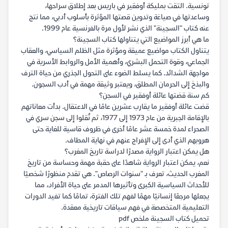
تونسية. التقت بمليكة أوفقير في باريس بعد إطلاق سراحها،
وساعدتها في صياغة وتدوين قصتها المؤثرة بأسلوب أدبي، مما نتج
عنه كتاب "السجينة" الذي نشر لأول مرة بالفرنسية عام 1999.
ما هي أبرز المواضيع التي يتناولها كتاب السجينة؟
يتناول الكتاب مواضيع عميقة ومؤثرة مثل الظلم السياسي، والعقاب
الجماعي، وقوة التحمل البشري، وأهمية الأمل والروابط الأسرية في
مواجهة الشدائد. كما يسلط الضوء على التحول الجذري من حياة الترف
والبذخ إلى الحرمان المطلق، ويعتبر وثيقة مهمة في أدب السجون.
كم سنة قضتها عائلة أوفقير في السجن؟
قضت عائلة أوفقير ما يقارب عشرين عامًا في الاعتقال. بدأت معاناتهم
بالإقامة الجبرية من عام 1973 إلى 1977، ثم نُقلوا إلى سجن سري في
الصحراء لمدة خمسة عشر عامًا أخرى في ظروف قاسية للغاية حتى
هروبهم الذي أدى إلى الإفراج عنهم في نهاية المطاف.
هل يمكن اعتبار الرواية مصدرًا لدراسة تاريخ المغرب؟
نعم، يمكن اعتبار الرواية شاهدًا على حقبة مهمة وحساسة من تاريخ
المغرب الحديث، تعرف بـ "سنوات الرصاص". هي تقدم منظورًا شخصيًا
للأحداث السياسية الكبرى وتأثيرها المدمر على حياة الأفراد، مما
يجعلها مرجعًا إنسانيًا مهمًا لفهم تلك الفترة، تمامًا كما تفيد الدورات
التعليمية المتخصصة في فهم سياقات تاريخية معقدة.
تحميل كتاب السجينة ملخص pdf