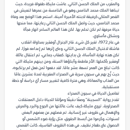
والمقرب من الملك الحسن الثاني. عاشت مليكة طفولة فريدة، حيث
تبناها الملك محمد الخامس وهو في الخامسة من عمرها لتعيش في
القصر الملكي كرفيقة لابنته الأميرة أمينة. استمر هذا الوضع بعد وفاة
محمد الخامس، حيث واصل الملك الحسن الثاني رعايتها، مما منحها
حياة مرفهة لم تكن تحلم بها. لكن هذا العالم الساحر انهار فجأة
وبشكل مأساوي.
في عام 1972، تغير كل شيء. قام الجنرال أوفقير بمحاولة انقلاب
فاشلة لاغتيال الملك الحسن الثاني، وعلى إثرها تم إعدامه فورًا. لم
تكن هذه نهاية المأساة، بل بدايتها. كعقاب جماعي، تم اعتقال عائلة
أوفقير بأكملها: الأم فاطمة وأبناؤها الستة، ومن بينهم مليكة التي
كانت تبلغ من العمر تسعة عشر عامًا. لقد دفعوا ثمن فعل لم يرتكبوه،
حيث زُج بهم في سجون سرية في الصحراء المغربية لمدة عشرين عامًا
من العذاب والمعاناة، وهي فترة كافية لتغيير مسار أي دراسة أو خطة
مستقبلية.
تفاصيل الحياة في سجون الصحراء
تقدم رواية "السجينة" وصفًا دقيقًا ومؤلمًا للحياة داخل المعتقلات
الصحراوية. تروي مليكة كيف عانت عائلتها من الجوع والبرد والمرض
والإهمال في ظروف غير إنسانية. تم فصلهم عن بعضهم البعض
لسنوات، وحُرموا من أبسط الحقوق، مثل رؤية ضوء الشمس أو
الحصول على طعام نظيف. في هذه الظروف القاسية، كانت القصص