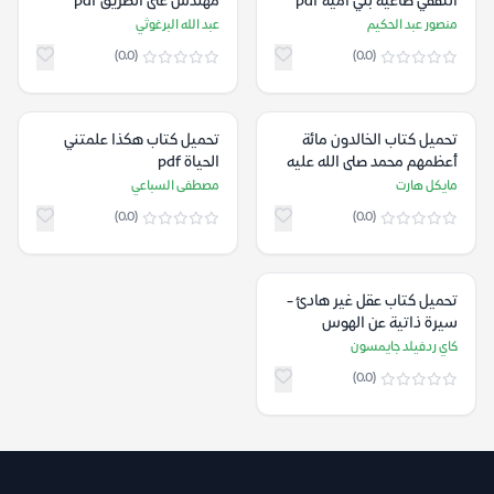
الثقفي طاغية بني أمية pdf
مهندس على الطريق pdf
منصور عبد الحكيم
عبد الله البرغوثي
(0.0)
(0.0)
تحميل كتاب الخالدون مائة
تحميل كتاب هكذا علمتني
أعظمهم محمد صلى الله عليه
الحياة pdf
وسلم pdf
مايكل هارت
مصطفى السباعي
(0.0)
(0.0)
تحميل كتاب عقل غير هادئ -
سيرة ذاتية عن الهوس
والاكتئاب والجنون pdf
كاي ردفيلد جايمسون
(0.0)