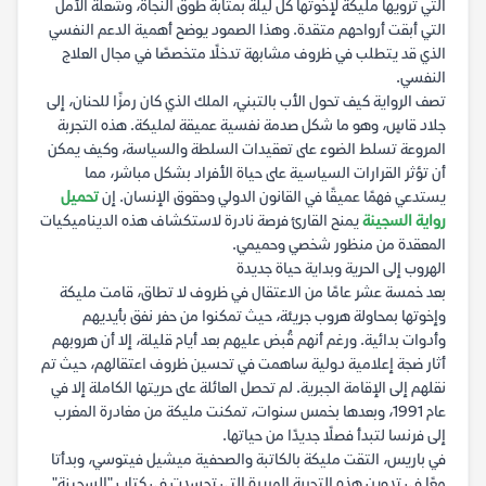
التي ترويها مليكة لإخوتها كل ليلة بمثابة طوق النجاة، وشعلة الأمل
التي أبقت أرواحهم متقدة. وهذا الصمود يوضح أهمية الدعم النفسي
الذي قد يتطلب في ظروف مشابهة تدخلًا متخصصًا في مجال العلاج
النفسي.
تصف الرواية كيف تحول الأب بالتبني، الملك الذي كان رمزًا للحنان، إلى
جلاد قاسٍ، وهو ما شكل صدمة نفسية عميقة لمليكة. هذه التجربة
المروعة تسلط الضوء على تعقيدات السلطة والسياسة، وكيف يمكن
أن تؤثر القرارات السياسية على حياة الأفراد بشكل مباشر، مما
يستدعي فهمًا عميقًا في القانون الدولي وحقوق الإنسان. إن
تحميل
رواية السجينة
يمنح القارئ فرصة نادرة لاستكشاف هذه الديناميكيات
المعقدة من منظور شخصي وحميمي.
الهروب إلى الحرية وبداية حياة جديدة
بعد خمسة عشر عامًا من الاعتقال في ظروف لا تطاق، قامت مليكة
وإخوتها بمحاولة هروب جريئة، حيث تمكنوا من حفر نفق بأيديهم
وأدوات بدائية. ورغم أنهم قُبض عليهم بعد أيام قليلة، إلا أن هروبهم
أثار ضجة إعلامية دولية ساهمت في تحسين ظروف اعتقالهم، حيث تم
نقلهم إلى الإقامة الجبرية. لم تحصل العائلة على حريتها الكاملة إلا في
عام 1991، وبعدها بخمس سنوات، تمكنت مليكة من مغادرة المغرب
إلى فرنسا لتبدأ فصلًا جديدًا من حياتها.
في باريس، التقت مليكة بالكاتبة والصحفية ميشيل فيتوسي، وبدأتا
معًا في تدوين هذه التجربة المريرة التي تجسدت في كتاب "السجينة".