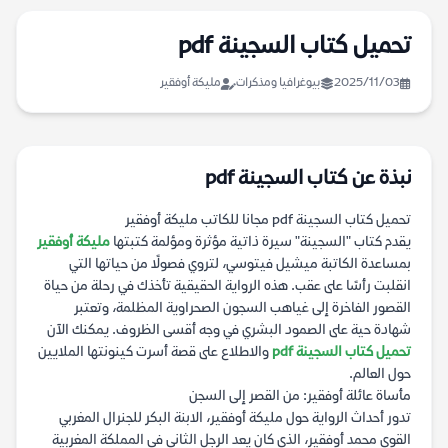
تحميل كتاب السجينة pdf
2025/11/03
بيوغرافيا ومذكرات
مليكة أوفقير
نبذة عن كتاب السجينة pdf
تحميل كتاب السجينة pdf مجانا للكاتب مليكة أوفقير
يقدم كتاب "السجينة" سيرة ذاتية مؤثرة ومؤلمة كتبتها
مليكة أوفقير
بمساعدة الكاتبة ميشيل فيتوسي، لتروي فصولًا من حياتها التي
انقلبت رأسًا على عقب. هذه الرواية الحقيقية تأخذك في رحلة من حياة
القصور الفاخرة إلى غياهب السجون الصحراوية المظلمة، وتعتبر
شهادة حية على الصمود البشري في وجه أقسى الظروف. يمكنك الآن
تحميل كتاب السجينة pdf
والاطلاع على قصة أسرت كينونتها الملايين
حول العالم.
مأساة عائلة أوفقير: من القصر إلى السجن
تدور أحداث الرواية حول مليكة أوفقير، الابنة البكر للجنرال المغربي
القوي محمد أوفقير، الذي كان يعد الرجل الثاني في المملكة المغربية