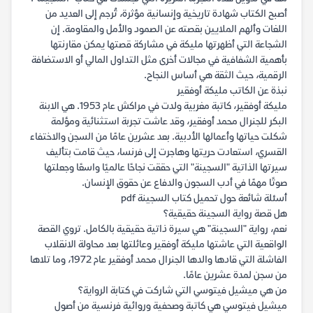
أصبح الكتاب شهادة تاريخية وإنسانية مؤثرة، تُرجم إلى العديد من
اللغات وألهم الملايين بقصته عن الصمود والأمل والمقاومة. إن
الشجاعة التي أظهرتها مليكة في مشاركة قصتها يمكن مقارنتها
بأهمية الشفافية في مجالات أخرى مثل التداول المالي أو الاستضافة
الرقمية، حيث الثقة هي أساس النجاح.
نبذة عن الكاتب مليكة أوفقير
مليكة أوفقير، كاتبة مغربية ولدت في مراكش عام 1953. هي الابنة
البكر للجنرال محمد أوفقير، وقد عاشت تجربة استثنائية ومؤلمة
شكلت حياتها وأعمالها الأدبية. بعد عشرين عامًا من السجن والاختفاء
القسري، استعادت حريتها وهاجرت إلى فرنسا، حيث قامت بتأليف
سيرتها الذاتية "السجينة" التي حققت نجاحًا عالميًا واسعًا وجعلتها
صوتًا مهمًا في أدب السجون والدفاع عن حقوق الإنسان.
أسئلة شائعة حول تحميل كتاب السجينة pdf
هل قصة رواية السجينة حقيقية؟
نعم، رواية "السجينة" هي سيرة ذاتية حقيقية بالكامل. تروي القصة
الواقعية التي عاشتها مليكة أوفقير وعائلتها بعد محاولة الانقلاب
الفاشلة التي قادها والدها الجنرال محمد أوفقير عام 1972، وما تلاها
من سجن لمدة عشرين عامًا.
من هي ميشيل فيتوسي التي شاركت في كتابة الرواية؟
ميشيل فيتوسي هي كاتبة وصحفية وروائية فرنسية من أصول