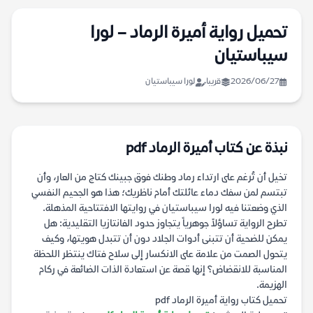
تحميل رواية أميرة الرماد – لورا
سيباستيان
2026/06/27
قريبا
لورا سيباستيان
نبذة عن كتاب أميرة الرماد pdf
تخيل أن تُرغم على ارتداء رماد وطنك فوق جبينك كتاج من العار، وأن
تبتسم لمن سفك دماء عائلتك أمام ناظريك؛ هذا هو الجحيم النفسي
الذي وضعتنا فيه لورا سيباستيان في روايتها الافتتاحية المذهلة.
تطرح الرواية تساؤلاً جوهرياً يتجاوز حدود الفانتازيا التقليدية: هل
يمكن للضحية أن تتبنى أدوات الجلاد دون أن تتبدل هويتها، وكيف
يتحول الصمت من علامة على الانكسار إلى سلاح فتاك ينتظر اللحظة
المناسبة للانقضاض؟ إنها قصة عن استعادة الذات الضائعة في ركام
الهزيمة.
تحميل كتاب رواية أميرة الرماد pdf