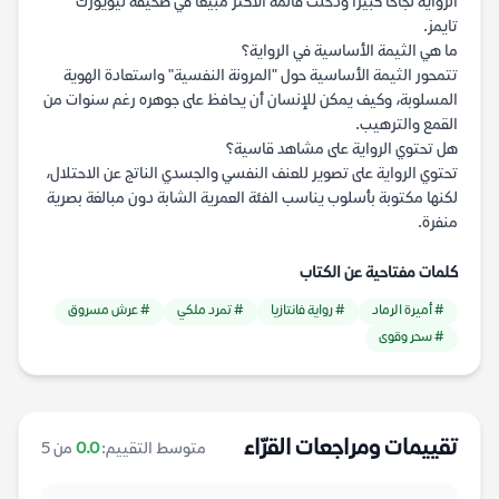
الرواية نجاحاً كبيراً ودخلت قائمة الأكثر مبيعاً في صحيفة نيويورك
تايمز.
ما هي الثيمة الأساسية في الرواية؟
تتمحور الثيمة الأساسية حول "المرونة النفسية" واستعادة الهوية
المسلوبة، وكيف يمكن للإنسان أن يحافظ على جوهره رغم سنوات من
القمع والترهيب.
هل تحتوي الرواية على مشاهد قاسية؟
تحتوي الرواية على تصوير للعنف النفسي والجسدي الناتج عن الاحتلال،
لكنها مكتوبة بأسلوب يناسب الفئة العمرية الشابة دون مبالغة بصرية
منفرة.
كلمات مفتاحية عن الكتاب
# أميرة الرماد
# رواية فانتازيا
# تمرد ملكي
# عرش مسروق
# سحر وقوى
تقييمات ومراجعات القرّاء
متوسط التقييم:
0.0
من 5