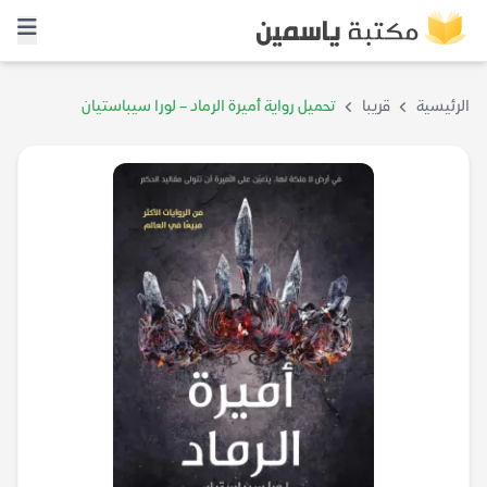
الرئيسية
قريبا
تحميل رواية أميرة الرماد – لورا سيباستيان