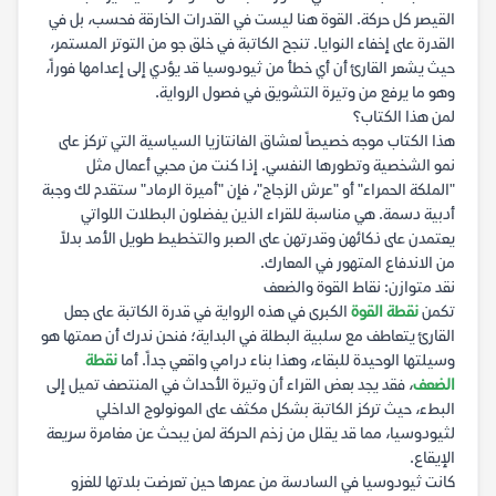
القيصر كل حركة. القوة هنا ليست في القدرات الخارقة فحسب، بل في
القدرة على إخفاء النوايا. تنجح الكاتبة في خلق جو من التوتر المستمر،
حيث يشعر القارئ أن أي خطأ من ثيودوسيا قد يؤدي إلى إعدامها فوراً،
وهو ما يرفع من وتيرة التشويق في فصول الرواية.
لمن هذا الكتاب؟
هذا الكتاب موجه خصيصاً لعشاق الفانتازيا السياسية التي تركز على
نمو الشخصية وتطورها النفسي. إذا كنت من محبي أعمال مثل
"الملكة الحمراء" أو "عرش الزجاج"، فإن "أميرة الرماد" ستقدم لك وجبة
أدبية دسمة. هي مناسبة للقراء الذين يفضلون البطلات اللواتي
يعتمدن على ذكائهن وقدرتهن على الصبر والتخطيط طويل الأمد بدلاً
من الاندفاع المتهور في المعارك.
نقد متوازن: نقاط القوة والضعف
تكمن
نقطة القوة
الكبرى في هذه الرواية في قدرة الكاتبة على جعل
القارئ يتعاطف مع سلبية البطلة في البداية؛ فنحن ندرك أن صمتها هو
وسيلتها الوحيدة للبقاء، وهذا بناء درامي واقعي جداً. أما
نقطة
الضعف
، فقد يجد بعض القراء أن وتيرة الأحداث في المنتصف تميل إلى
البطء، حيث تركز الكاتبة بشكل مكثف على المونولوج الداخلي
لثيودوسيا، مما قد يقلل من زخم الحركة لمن يبحث عن مغامرة سريعة
الإيقاع.
كانت ثيودوسيا في السادسة من عمرها حين تعرضت بلدتها للغزو