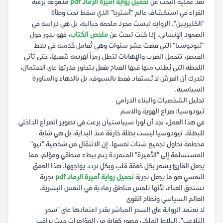
تعد عملية البحث عن
تحميل رواية أميرة الرماد pdf
مدفوعة برغبة
القراء في استكشاف عالم "أستريا" الذي سقط تحت وطأة
"الكليريين". الرواية ليست مجرد ملحمة خيالية، بل هي دراسة في
الصمود الإنساني. إذا كنت تبحث عن
ملخص الكتاب
، فهو يدور حول
"ثيودوسيا" التي قضت عشر سنوات وهي تُعامل كدمية في بلاط
القيصر، تتحمل الضرب والإهانات لتظل رمزاً لهزيمة شعبها، حتى تأتي
اللحظة التي يُطلب منها فيها القيام بفعل يتجاوز قدرتها على الاحتمال،
لتدرك أن العرش لا يُستعاد فقط بالسيوف، بل بالدهاء والمناورة
السياسية.
تحليل الشخصيات والبناء الدرامي
ثيودوسيا: صراع الهوية والاسم
في هذا العمل، نجد أن لورا سيباستيان برعت في تصوير الصراع الداخلي
للبطلة. ثيودوسيا ليست بطلة خارقة منذ البداية، بل هي شابة
محطمة تحاول تجميع شتات نفسها. إن الانتقال من شخصية "ثيو"
المستسلمة إلى "الأميرة" المتمردة يتم ببطء منطقي ومؤلم، مما
يجعل القارئ يشعر بكل خفقة قلب وبكل تردد يواجهها. هذا العمق
النفسي هو ما يجعل تجربة
تحميل رواية أميرة الرماد pdf
تجربة
تستحق العناء، لأنها تلمس مناطق رمادية في النفس البشرية.
العالم السياسي ونظام القوى
لا تعتمد الرواية على السحر المباشر بقدر اعتمادها على "سحر
التلاعب". البلاط الملكي مصور كغابة من المؤامرات حيث يراقب