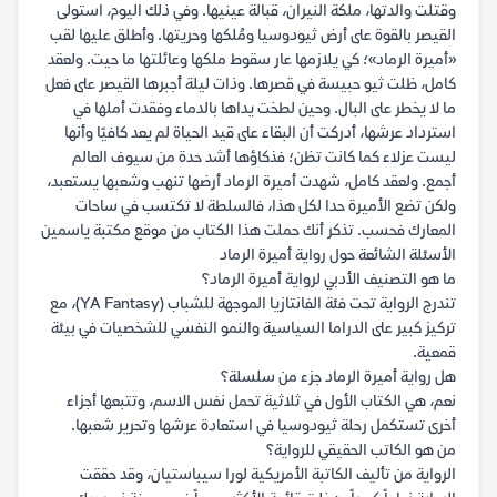
وقتلت والدتها، ملكة النيران، قبالة عينيها. وفي ذلك اليوم، استولى
القيصر بالقوة على أرض ثيودوسيا ومُلكها وحريتها. وأطلق عليها لقب
«أميرة الرماد»؛ كي يلازمها عار سقوط ملكها وعائلتها ما حيت. ولعقد
كامل، ظلت ثيو حبيسة في قصرها. وذات ليلة أجبرها القيصر على فعل
ما لا يخطر على البال. وحين لطخت يداها بالدماء وفقدت أملها في
استرداد عرشها، أدركت أن البقاء على قيد الحياة لم يعد كافيًا وأنها
ليست عزلاء كما كانت تظن؛ فذكاؤها أشد حدة من سيوف العالم
أجمع. ولعقد كامل، شهدت أميرة الرماد أرضها تنهب وشعبها يستعبد،
ولكن تضع الأميرة حدا لكل هذا، فالسلطة لا تكتسب في ساحات
المعارك فحسب. تذكر أنك حملت هذا الكتاب من موقع مكتبة ياسمين
الأسئلة الشائعة حول رواية أميرة الرماد
ما هو التصنيف الأدبي لرواية أميرة الرماد؟
تندرج الرواية تحت فئة الفانتازيا الموجهة للشباب (YA Fantasy)، مع
تركيز كبير على الدراما السياسية والنمو النفسي للشخصيات في بيئة
قمعية.
هل رواية أميرة الرماد جزء من سلسلة؟
نعم، هي الكتاب الأول في ثلاثية تحمل نفس الاسم، وتتبعها أجزاء
أخرى تستكمل رحلة ثيودوسيا في استعادة عرشها وتحرير شعبها.
من هو الكاتب الحقيقي للرواية؟
الرواية من تأليف الكاتبة الأمريكية لورا سيباستيان، وقد حققت