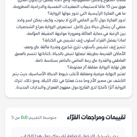
قضايا النضوج وتحمل المسؤولية. ومع ذلك، يفضل أن يكون القارئ
فوق سن 15 عامًا لاستيعاب التعقيدات النفسية والدرامية المطروحة.
ما هي الفكرة الرئيسية التي تدور حولها الرواية؟
تدور الفكرة حول تأثير الماضي الذي لا يموت، وكيف يمكن لسر واحد
مخفي أن يشكل حياة جيل كامل. تستعرض الرواية صراع الشخصيات
بين الرغبة في حماية العائلة وضرورة مواجهة الحقيقة المؤلمة.
لماذا يفضل القراء أسلوب إيف تشيس في الكتابة؟
تتميز إيف تشيس بأسلوب نثري شاعري وقدرة فائقة على وصف
الأماكن القديمة بطريقة تجعلها تنبض بالحياة. كتاباتها تتسم بالعمق
العاطفي والقدرة على ربط الماضي بالحاضر بسلاسة تامة.
هل نهاية الرواية مغلقة أم مفتوحة؟
تعتبر النهاية مرضية ومغلقة لأغلب خيوط الحبكة الأساسية، حيث يتم
الكشف عن مصير الأم وما حدث فعليًا في تلك الليلة. ومع ذلك، تترك
الرواية أثرًا تأمليًا لدى القارئ حول مفهوم الغفران والبدايات الجديدة.
تقييمات ومراجعات القرّاء
متوسط التقييم:
0.0
من 5
يجب تسجيل الدخول لإضافة تقييمك حول هذا الكتاب.