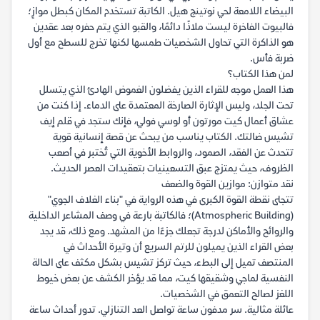
البيضاء اللامعة لحي نوتينج هيل. الكاتبة تستخدم المكان كبطل موازٍ؛
فالبيوت الفاخرة ليست ملاذًا دائمًا، والقبو الذي يتم حفره بعد عقدين
هو الذاكرة التي تحاول الشخصيات طمسها لكنها تخرج للسطح مع أول
ضربة فأس.
لمن هذا الكتاب؟
هذا العمل موجه للقراء الذين يفضلون الغموض الهادئ الذي يتسلل
تحت الجلد، وليس الإثارة الصارخة المعتمدة على الدماء. إذا كنت من
عشاق أعمال كيت مورتون أو لوسي فولي، فإنك ستجد في قلم إيف
تشيس ضالتك. الكتاب يناسب من يبحث عن قصة إنسانية قوية
تتحدث عن الفقد، الصمود، والروابط الأخوية التي تُختبر في أصعب
الظروف، حيث يمتزج عبق التسعينيات بتعقيدات العصر الحديث.
نقد متوازن: موازين القوة والضعف
تتجلى نقطة القوة الكبرى في هذه الرواية في "بناء الغلاف الجوي"
(Atmospheric Building)؛ فالكاتبة بارعة في وصف المشاعر الداخلية
والروائح والأماكن لدرجة تجعلك جزءًا من المشهد. ومع ذلك، قد يجد
بعض القراء الذين يميلون للرتم السريع أن وتيرة الأحداث في
المنتصف تميل إلى البطء، حيث تركز تشيس بشكل مكثف على الحالة
النفسية لماجي وشقيقها كيت، مما قد يؤخر الكشف عن بعض خيوط
اللغز لصالح التعمق في الشخصيات.
عائلة مثالية. سر مدفون ساعة تواصل العد التنازلي. تدور أحداث ساعة