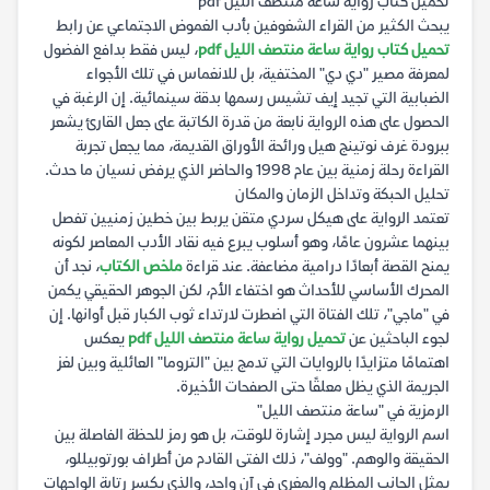
تحميل كتاب رواية ساعة منتصف الليل pdf
يبحث الكثير من القراء الشغوفين بأدب الغموض الاجتماعي عن رابط
تحميل كتاب رواية ساعة منتصف الليل pdf
، ليس فقط بدافع الفضول
لمعرفة مصير "دي دي" المختفية، بل للانغماس في تلك الأجواء
الضبابية التي تجيد إيف تشيس رسمها بدقة سينمائية. إن الرغبة في
الحصول على هذه الرواية نابعة من قدرة الكاتبة على جعل القارئ يشعر
ببرودة غرف نوتينج هيل ورائحة الأوراق القديمة، مما يجعل تجربة
القراءة رحلة زمنية بين عام 1998 والحاضر الذي يرفض نسيان ما حدث.
تحليل الحبكة وتداخل الزمان والمكان
تعتمد الرواية على هيكل سردي متقن يربط بين خطين زمنيين تفصل
بينهما عشرون عامًا، وهو أسلوب يبرع فيه نقاد الأدب المعاصر لكونه
يمنح القصة أبعادًا درامية مضاعفة. عند قراءة
ملخص الكتاب
، نجد أن
المحرك الأساسي للأحداث هو اختفاء الأم، لكن الجوهر الحقيقي يكمن
في "ماجي"، تلك الفتاة التي اضطرت لارتداء ثوب الكبار قبل أوانها. إن
لجوء الباحثين عن
تحميل رواية ساعة منتصف الليل pdf
يعكس
اهتمامًا متزايدًا بالروايات التي تدمج بين "التروما" العائلية وبين لغز
الجريمة الذي يظل معلقًا حتى الصفحات الأخيرة.
الرمزية في "ساعة منتصف الليل"
اسم الرواية ليس مجرد إشارة للوقت، بل هو رمز للحظة الفاصلة بين
الحقيقة والوهم. "وولف"، ذلك الفتى القادم من أطراف بورتوبيللو،
يمثل الجانب المظلم والمغري في آن واحد، والذي يكسر رتابة الواجهات