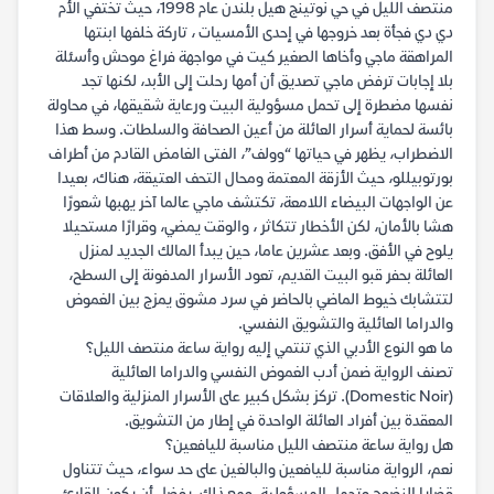
منتصف الليل في حي نوتينج هيل بلندن عام 1998، حيث تختفي الأم
دي دي فجأة بعد خروجها في إحدى الأمسيات ، تاركة خلفها ابنتها
المراهقة ماجي وأخاها الصغير كيت في مواجهة فراغ موحش وأسئلة
بلا إجابات ترفض ماجي تصديق أن أمها رحلت إلى الأبد، لكنها تجد
نفسها مضطرة إلى تحمل مسؤولية البيت ورعاية شقيقها، في محاولة
بائسة لحماية أسرار العائلة من أعين الصحافة والسلطات. وسط هذا
الاضطراب، يظهر في حياتها “وولف”، الفتى الغامض القادم من أطراف
بورتوبيللو، حيث الأزقة المعتمة ومحال التحف العتيقة، هناك، بعيدا
عن الواجهات البيضاء اللامعة، تكتشف ماجي عالما آخر يهبها شعورًا
هشا بالأمان، لكن الأخطار تتكاثر ، والوقت يمضي، وقرارًا مستحيلا
يلوح في الأفق. وبعد عشرين عاما، حين يبدأ المالك الجديد لمنزل
العائلة بحفر قبو البيت القديم، تعود الأسرار المدفونة إلى السطح،
لتتشابك خيوط الماضي بالحاضر في سرد مشوق يمزج بين الغموض
والدراما العائلية والتشويق النفسي.
ما هو النوع الأدبي الذي تنتمي إليه رواية ساعة منتصف الليل؟
تصنف الرواية ضمن أدب الغموض النفسي والدراما العائلية
(Domestic Noir). تركز بشكل كبير على الأسرار المنزلية والعلاقات
المعقدة بين أفراد العائلة الواحدة في إطار من التشويق.
هل رواية ساعة منتصف الليل مناسبة لليافعين؟
نعم، الرواية مناسبة لليافعين والبالغين على حد سواء، حيث تتناول