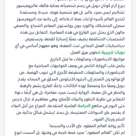
يبرع آرثر كونان دويل في رسم شخصياته بعناية فائقة، فالبروفيسور
تشالنجر ليس مجرد عالم، بل هو شخصية قوية، عنيدة، ومستعدة
لتحدي العالم بأسره لإثبات صحة ادعاءاته. إلى جانبه نجد البروفيسور
سمرلي المتشكك، واللورد جون روكستون المغامر الشجاع، والصحفي
مالون الذي يمثل عين القارئ في هذه المغامرة. التفاعل بين هذه
الشخصيات المتناقضة يضيف عمقًا إنسانيًا للقصة، ويستعرض
ديناميكيات العمل الجماعي تحت الضغط، وهو مفهوم أساسي في أي
دورات تدريبية
لتطوير فرق العمل.
مواجهة الديناصورات ومخلوقات ما قبل التاريخ
يكمن قلب الرواية النابض في وصف المواجهات المباشرة مع
الديناصورات والمخلوقات المنقرضة الأخرى التي تجوب الهضبة. من
الإغوانودون الضخم إلى البتروداكتيلوس المحلق في السماء، يقدم
دويل وصفًا حيًا ومفصلاً لهذه الكائنات، جاعلًا القارئ يشعر بالرهبة
والخطر في كل صفحة. الرواية ليست مجرد مغامرة، بل هي أيضًا دعوة
للتفكير في نظرية التطور والبقاء للأصلح، وهي مفاهيم لا تزال تدرس
حتى اليوم في مناهج
الدراسة
العلمية المتقدمة. الصراع من أجل البقاء
لا يقتصر على الحيوانات المفترسة، بل يمتد ليشمل قبائل بدائية من
البشر ورجال القرود.
تأثير رواية العالم المفقود على الأدب والسينما
لم تكن "العالم المفقود" مجرد قصة ناجحة في وقتها، بل أسست لنوع