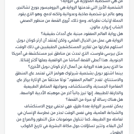
من هي الشخصية المحورية في الرواية؟
الشخصية الأبرز التي قدمتها الرواية هي البروفيسور جورج تشالنجر،
وهو عالم ذو شخصية صاخبة وعدوانية ولكنه لامع، وهو الذي يقود
الحملة لإثبات نظرياته. ومع ذلك، تُروى القصة من منظور الصحفي
الشاب إدوارد مالون.
هل رواية العالم المفقود مبنية على أحداث حقيقية؟
الرواية هي عمل من الخيال العلمي، ولكن يُعتقد أن آرثر كونان دويل
استلهم فكرتها من تقارير المستكشفين الحقيقيين في ذلك الوقت،
مثل بيرسي فاوست، الذي تحدث عن مناطق غير مستكشفة في أمريكا
الجنوبية. هذا أعطى القصة أساسًا من الواقعية جعلها أكثر إقناعًا.
ما الذي يميز هذه الرواية عن أعمال آرثر كونان دويل الأخرى؟
بينما اشتهر دويل بشخصية شيرلوك هولمز التي تعتمد على المنطق
والاستنتاج، تقدم "العالم المفقود" نوعًا مختلفًا من الإثارة يركز على
المغامرة الجسدية، والاستكشاف، ومواجهة المخاطر الطبيعية
والخارقة للطبيعة. إنها تبرز جانباً آخر من موهبته الأدبية الواسعة.
هل هناك رسالة أو عبرة من القصة؟
يمكن تفسير الرواية بعدة طرق، فهي تحتفي بروح الاستكشاف
والشجاعة العلمية، وفي نفس الوقت تحذر من غطرسة الإنسان في
تعامله مع الطبيعة. كما تتناول موضوعات مثل التطور والصراع من
أجل البقاء، وتثير تساؤلات حول مكانة البشرية في تاريخ الكوكب
الطويل.