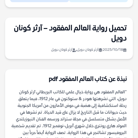
تحميل رواية العالم المفقود – آرثر كونان
دويل
2025/10/18
آرثر كونان دويل
آرثر كونان دويل
نبذة عن كتاب العالم المفقود pdf
"العالم المفقود هي رواية خيال علمي للكاتب البريطاني آرثر كونان
دويل، التي نشرهتها هودر & ستوكتون في عام 1912، فيما يتعلق
رحلة استكشافية إلى هضبة في حوض الأمازون من أمريكا الجنوبية
حيث حيوانات ما قبل التاريخ لا يزال على قيد الحياة. تم نشرها في
الأصل بشكل متسلسل في مجلة ستراند ورسمه الفنان النيوزيلندي
المولد هاري رونتري خلال شهري أبريل-نوفمبر 1912. تم تقديم شخصية
البروفيسور تشالنجر في هذا الرواية. تصف الرواية أيضاً حرباً بين