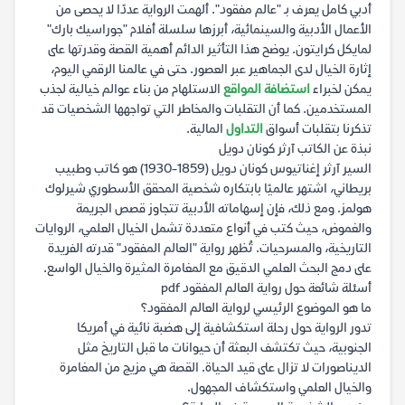
أدبي كامل يعرف بـ "عالم مفقود". ألهمت الرواية عددًا لا يحصى من
الأعمال الأدبية والسينمائية، أبرزها سلسلة أفلام "جوراسيك بارك"
لمايكل كرايتون. يوضح هذا التأثير الدائم أهمية القصة وقدرتها على
إثارة الخيال لدى الجماهير عبر العصور. حتى في عالمنا الرقمي اليوم،
يمكن لخبراء
استضافة المواقع
الاستلهام من بناء عوالم خيالية لجذب
المستخدمين. كما أن التقلبات والمخاطر التي تواجهها الشخصيات قد
تذكرنا بتقلبات أسواق
التداول
المالية.
نبذة عن الكاتب آرثر كونان دويل
السير آرثر إغناتيوس كونان دويل (1859-1930) هو كاتب وطبيب
بريطاني، اشتهر عالميًا بابتكاره شخصية المحقق الأسطوري شيرلوك
هولمز. ومع ذلك، فإن إسهاماته الأدبية تتجاوز قصص الجريمة
والغموض، حيث كتب في أنواع متعددة تشمل الخيال العلمي، الروايات
التاريخية، والمسرحيات. تُظهر رواية "العالم المفقود" قدرته الفريدة
على دمج البحث العلمي الدقيق مع المغامرة المثيرة والخيال الواسع.
أسئلة شائعة حول رواية العالم المفقود pdf
ما هو الموضوع الرئيسي لرواية العالم المفقود؟
تدور الرواية حول رحلة استكشافية إلى هضبة نائية في أمريكا
الجنوبية، حيث تكتشف البعثة أن حيوانات ما قبل التاريخ مثل
الديناصورات لا تزال على قيد الحياة. القصة هي مزيج من المغامرة
والخيال العلمي واستكشاف المجهول.