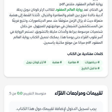
رواية العالم المفقود ملخص pdf
في الختام، تعد
رواية العالم المفقود
للكاتب آرثر كونان دويل رحلة
أدبية خالدة تمزج بين العلم والمغامرة والخيال. تأخذنا القصة إلى هضبة
منعزلة حيث لا يزال الزمن متوقفًا عند عصر الديناصورات، وتتبع فريقًا
من المستكشفين الشجعان في مواجهتهم للمجهول. من خلال
شخصيات مرسومة ببراعة وأحداث مليئة بالتشويق، تستمر الرواية في
أسر قلوب القراء حتى يومنا هذا. يمكنك تحميل الكتاب رواية العالم
المفقود pdf مجانا من موقع مكتبة ياسمين.
كلمات مفتاحية عن الكتاب
# ديناصورات
# مغامرة
# هضبة
# آرثر كونان دويل
# ما قبل التاريخ
تقييمات ومراجعات القرّاء
متوسط التقييم:
0.0
من 5
يجب تسجيل الدخول لإضافة تقييمك حول هذا الكتاب.