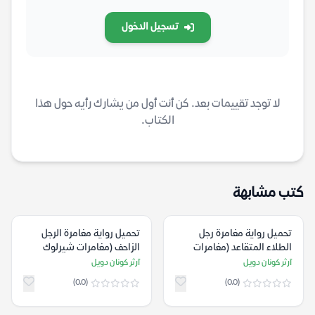
تسجيل الدخول
لا توجد تقييمات بعد. كن أنت أول من يشارك رأيه حول هذا
الكتاب.
كتب مشابهة
تحميل رواية مغامرة رجل
تحميل رواية مغامرة الرجل
الطلاء المتقاعد (مغامرات
الزاحف (مغامرات شيرلوك
شيرلوك هولمز) – آرثر كونان
هولمز) – آرثر كونان دويل
آرثر كونان دويل
آرثر كونان دويل
دويل
(0.0)
(0.0)