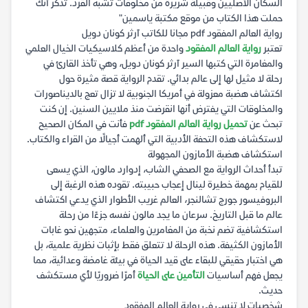
السكان الأصليين وقبيلة شريرة من مخلوقات تشبه القرد. تذكر أنك
حملت هذا الكتاب من موقع مكتبة ياسمين"
رواية العالم المفقود pdf مجانا للكاتب آرثر كونان دويل
تعتبر
رواية العالم المفقود
واحدة من أعظم كلاسيكيات الخيال العلمي
والمغامرة التي كتبها السير آرثر كونان دويل، وهي تأخذ القارئ في
رحلة لا مثيل لها إلى عالم بدائي. تقدم الرواية قصة مثيرة حول
اكتشاف هضبة معزولة في أمريكا الجنوبية لا تزال تعج بالديناصورات
والمخلوقات التي يفترض أنها انقرضت منذ ملايين السنين. إن كنت
تبحث عن
تحميل رواية العالم المفقود pdf
فأنت في المكان الصحيح
لاستكشاف هذه التحفة الأدبية التي ألهمت أجيالًا من القراء والكتاب.
استكشاف هضبة الأمازون المجهولة
تبدأ أحداث الرواية مع الصحفي الشاب، إدوارد مالون، الذي يسعى
للقيام بمهمة خطيرة لينال إعجاب حبيبته. تقوده هذه الرغبة إلى
البروفيسور جورج تشالنجر، العالم غريب الأطوار الذي يدعي اكتشاف
عالم ما قبل التاريخ. سرعان ما يجد مالون نفسه جزءًا من رحلة
استكشافية تضم نخبة من المغامرين والعلماء، متجهين نحو غابات
الأمازون الكثيفة. هذه الرحلة لا تتعلق فقط بإثبات نظرية علمية، بل
هي اختبار حقيقي للبقاء على قيد الحياة في بيئة غامضة وعدائية، مما
يجعل فهم أساسيات
التأمين على الحياة
أمرًا ضروريًا لأي مستكشف
حديث.
شخصيات لا تنسى في رواية العالم المفقود