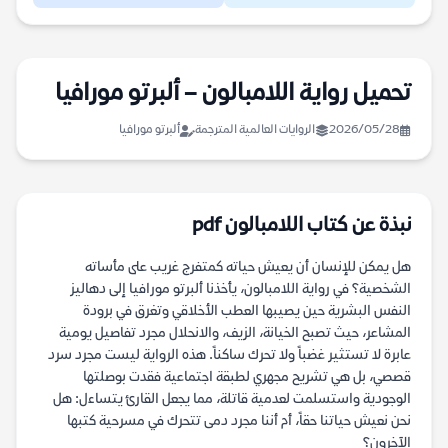
تحميل رواية اللامبالون – ألبرتو مورافيا
2026/05/28
الروايات العالمية المترجمة
ألبرتو مورافيا
نبذة عن كتاب اللامبالون pdf
هل يمكن للإنسان أن يعيش حياته كمتفرج غريب على مأساته
الشخصية؟ في رواية اللامبالون، يأخذنا ألبرتو مورافيا إلى دهاليز
النفس البشرية حين يصيبها العطب الأخلاقي وتغرق في برودة
المشاعر، حيث تصبح الخيانة، الزيف، والانحلال مجرد تفاصيل يومية
عابرة لا تستثير غضباً ولا تحرك ساكناً. هذه الرواية ليست مجرد سرد
قصصي، بل هي تشريح مجهري لطبقة اجتماعية فقدت بوصلتها
الوجودية واستسلمت لعدمية قاتلة، مما يجعل القارئ يتساءل: هل
نحن نعيش حياتنا حقاً، أم أننا مجرد دمى تتحرك في مسرحية كتبها
الآخرون؟