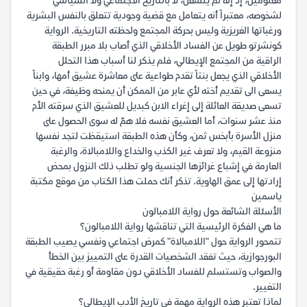
معلومين، إذ إنه لم ينشغل، لا بالتاريخ الاجتماعي ولا السياسي
لشخوصه، معتبراً أنه يتعامل مع قضية وجودية تتعلق بالنفس البشرية
ورغباتها الغريزية وليس بحركة المجتمع ولحظته التاريخية. الرواية
كونشرتو طويل عن الفساد الأخلاقي الذي أصاب بلا مبرر الطبقة
الراقية من المجتمع الإيطالي، فلم يذكر لنا أسباب هذا التحلل
الأخلاقي الذي يجعل بنتاً تقدم طواعية على معاشرة عشيق أمها، وابناً
يسعى الى تقديم أخته لأي عابر من الممكن أن يمنحه وظيفة، في حين
تسعى صديقة العائلة إلى إغراء الابن كبديل للعشيق الذي سرقته الأم
منذ عشر سنوات، أما العشيق نفسه فلا همّ له سوى الحصول على
منزل الأسرة بأبخس ثمن، وكأن هذه الطبقة استيقظت لتجد نفسها
منزوعة القيم، ولا تعرف غير الكذب والخداع واللامبالاة، والرغبة
العارمة في إشباع غرائزها الجنسية ولو تطلب ذلك النزول بمحض
إرادتها إلى عمق الهاوية. تذكر أنك حملت هذا الكتاب من موقع مكتبة
ياسمين
الأسئلة الشائعة حول رواية اللامبالون
ما هي الفكرة الرئيسية التي تناقشها رواية اللامبالون؟
تتمحور الرواية حول "اللامبالاة" كمرض اجتماعي ونفسي يصيب الطبقة
البورجوازية، حيث تفقد الشخصيات القدرة على التمييز بين الخطأ
والصواب وتستسلم للفساد الأخلاقي دون مقاومة أو رغبة حقيقية في
التغيير.
لماذا تعتبر هذه الرواية مهمة في تاريخ الأدب الإيطالي؟