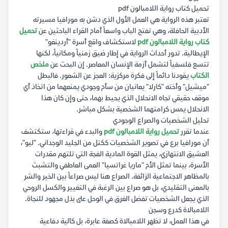
تحميل كتاب رواية اللامبالون pdf
تعتبر هذه الرواية هي العمل الأول الذي دشن به مورافيا مسيرته
الأدبية الحافلة، وهي تفتح الباب واسعاً أمام القراء الباحثين عن
تحميل
كتاب رواية اللامبالون pdf
لاستكشاف واقع أسرة "أردينغو"
الإيطالية. تدور أحداث الرواية في إطار ضيق زمنياً ومكانياً، لكنها
تتسع فلسفياً لتشمل أزمة الإنسان المعاصر. إن البحث عن
ملخص
الكتاب
يقودنا دائماً إلى فكرة مركزية: العجز عن الشعور. فالبطل
"ميشيل" وأخته "كارلا" يعانيان من سأم وجودي يمنعهما من اتخاذ أي
موقف حقيقي تجاه الانحلال الذي يحيط بهما، حتى وإن كان هذا
الانحلال يمس كرامتهما الشخصية بشكل مباشر.
تحليل الشخصيات والصراع الوجودي
عندما تقرر
تحميل رواية اللامبالون pdf
والبدء في قراءتها، ستكتشف
أن مورافيا برع في تصوير الشخصيات ككتل من الجليد الوجداني. "ليو"،
العشيق الانتهازي، يمثل القوة المادية الفجة التي تلتهم مقدرات
الأسرة، بينما تمثل الأم "ماريا غراتسيا" العمى العاطفي والتشبث
بالمظاهر الاجتماعية الزائفة. الصراع هنا ليس صراعاً بين الخير والشر
بالمعنى التقليدي، بل هو صراع بين الرغبة في التغيير والكسل الروحي
الذي يجعل الشخصيات تفضل الغرق في الوحل على بذل مجهود للنجاة.
اللامبالاة كدرع وسجن
في هذا العمل، لا تظهر اللامبالاة كصفة عابرة، بل كآلية دفاعية