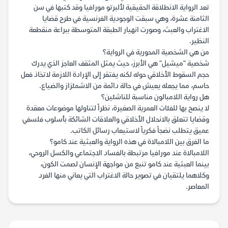
تعد الرواية الانطلاقة الحقيقية لألبرتو مورافيا وقد كتبها في سن
الثامنة عشرة، وهي سبقت الوجودية الفرنسية في طرح قضايا
الاغتراب والعبث، وصورت انهيار الطبقة المتوسطة ببراعة منقطعة
النظير.
من هي الشخصية المحورية في الرواية؟
شخصية "ميشيل" هي الأبرز، حيث يمثل المثقف العاجز الذي يدرك
حجم السقوط الأخلاقي حوله لكنه يفتقر إلى الإرادة اللازمة لاتخاذ فعل
حاسم، مما يجعله يعيش في حالة دائمة من الاشمئزاز والضياع.
هل رواية اللامبالون مناسبة للناشئين؟
لا ينصح بها للفئات العمرية الصغيرة، نظراً لتناولها موضوعات معقدة
وقضايا تتعلق بالانحلال الأخلاقي والعلاقات الشائكة بأسلوب فلسفي
عميق يتطلب نضجاً فكرياً لاستيعاب رسائل الكاتب.
ما الفرق بين اللامبالاة في هذه الرواية والعبثية عند كامو؟
اللامبالاة عند مورافيا مرتبطة بالفساد الاجتماعي والكسل الروحي،
بينما العبثية عند كامو تنبع من مواجهة الإنسان لصمت الكون،
وكلاهما يلتقيان في تصوير حالة الاغتراب التي يعاني منها الفرد
المعاصر.