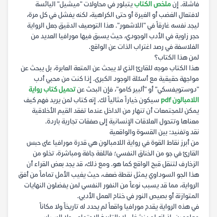
فاشلة. إن
ملخص الكتاب
يتبلور في محاولات "ميشيل" اليائسة
لافتعال الغضب أو الغيرة أو حتى الكراهية، لكنه يفشل في كل مرة،
ليجد نفسه غارقاً في "اللاشعور". هذا التوصيف الدقيق جعل الرواية
حجر زاوية في الأدب الوجودي، حيث يسبق فيها مورافيا العديد من
الفلاسفة في رصد اغتراب الذات عن الواقع.
لمن هذا الكتاب؟
هذا الكتاب موجه للقارئ الذي لا يبحث عن المتعة العابرة، بل يبحث عن
مواجهة حقيقية مع أسئلة الوجود الكبرى. إذا كنت من محبي أدب
"دوستويفسكي" أو "ألبير كامو"، فإن البحث عن
تحميل كتاب رواية
اللامبالون pdf
سيكون خياراً مثالياً لك. إنه كتاب لمن يريد فهم كيف
يمكن للمجتمعات أن تنهار من الداخل عندما تفقد القيم الأخلاقية
معناها وتتحول العلاقات الإنسانية إلى صفقات تجارية باردة.
نقد وتفنيد: بين القسوة والواقعية
من أبرز نقاط القوة في رواية اللامبالون هي قدرة مورافيا على حبس
القارئ في جو من الخناق النفسي؛ فاللغة جافة ومباشرة، تخلو من
الزخارف لتنقل قبح الواقع كما هو. ومع ذلك، قد يجد بعض القراء أن
هذا الجو السوداوي يمثل نقطة ضعف، حيث يغيب الأمل تماماً من أفق
الرواية، مما قد يسبب نوعاً من النفور النفسي لمن يفضلون النهايات
المتوازنة أو بصيص النور في ختام العمل الأدبي.
في هذه الرواية يقدم مورافيا واقعاً لم يحدد له تاريخاً ولا مكاناً