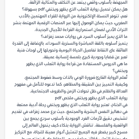
المجهضة بأسلوب واقعي يبتعد عن التكلف والمثالية الزائفة.
هل يمكن تحميل رواية الثعلب الذي يظهر ويختفي pdf بسهولة؟
نعم، تتوفر النسخة الإلكترونية من الرواية للقراء المهتمين بالأدب
المغربي، حيث يمكن الوصول إليها عبر المنصات الرقمية المهتمة بنشر
التراث الأدبي لضمان استمرارية القراءة للأجيال الجديدة.
ما الذي يميز أسلوب السرد في روايات محمد زفزاف؟
يتميز أسلوبه باللغة المباشرة والسخرية السوداء، بالإضافة إلى القدرة
الفائقة على التقاط تفاصيل الحياة اليومية وتحويلها إلى لوحات فنية
تعبر عن قضايا وجودية كبرى بلمسة إنسانية عميقة.
ما هي الدروس المستفادة من قراءة رواية الثعلب الذي يظهر
ويختفي؟
تُعلم الرواية القارئ ضرورة الوعي بالذات وسط ضغوط المجتمع،
وكيفية التمييز بين الحقيقة والمظاهر، كما تدعوه للتأمل في مفهوم
العدالة والظلم في ظل تحولات الزمن والظروف الاجتماعية.
رواية الثعلب الذي يظهر ويختفي ملخص pdf
في الختام، تعتبر رواية الثعلب الذي يظهر ويختفي رحلة أدبية ممتعة
في دهاليز النفس البشرية والمجتمع، حيث برع محمد زفزاف في تقديم
تشخيص دقيق لأزمات الفرد الوجودية بأسلوب سردي يجمع بين
الواقعية والفلسفة. تناقش الرواية بذكاء كيف يتحول العالم إلى
مسرح كبير يضطر فيه الجميع لتمثيل أدوار معينة للنجاة، مع التركيز