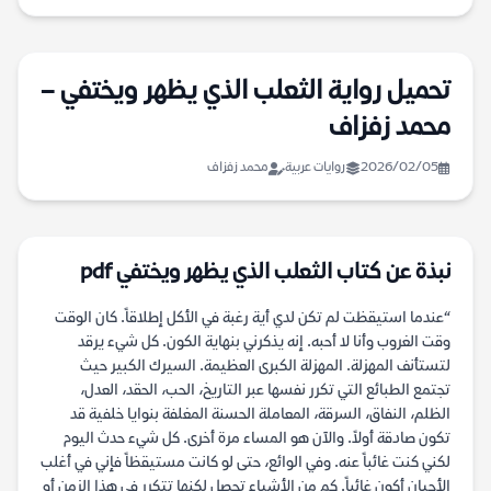
تحميل رواية الثعلب الذي يظهر ويختفي –
محمد زفزاف
2026/02/05
روايات عربية
محمد زفزاف
نبذة عن كتاب الثعلب الذي يظهر ويختفي pdf
“عندما استيقظت لم تكن لدي أية رغبة في الأكل إطلاقاً. كان الوقت
وقت الغروب وأنا لا أحبه. إنه يذكرني بنهاية الكون. كل شيء يرقد
لتستأنف المهزلة. المهزلة الكبرى العظيمة. السيرك الكبير حيث
تجتمع الطبائع التي تكرر نفسها عبر التاريخ، الحب، الحقد، العدل،
الظلم، النفاق، السرقة، المعاملة الحسنة المغلفة بنوايا خلفية قد
تكون صادقة أولاً. والآن هو المساء مرة أخرى. كل شيء حدث اليوم
لكني كنت غائباً عنه. وفي الوائع، حتى لو كانت مستيقظاً فإني في أغلب
الأحيان أكون غائباً. كم من الأشياء تحصل لكنها تتكرر في هذا الزمن أو