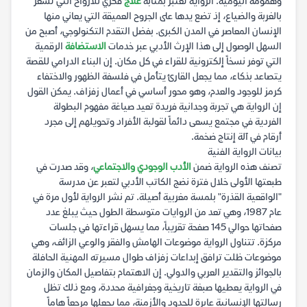
وهمومه اليومية. الرواية تعتبر بمثابة
علاج
فكري للأرواح التي تشعر
بالغربة والضياع، إذ تضع يدها على الجروح العميقة التي يعاني منها
الإنسان المعاصر في المدن الكبرى. بفضل التقدم التكنولوجي، أصبح من
السهل الوصول إلى هذا الإرث الأدبي عبر خدمات
الاستضافة
الرقمية
التي توفر نسخاً إلكترونية للقراء في كل مكان. إن البناء الدرامي للقصة
يتصاعد بذكاء، مما يجعل القارئ يتأمل في فلسفة الظهور والاختفاء
كرمز للوجود والعدم، وهو محور أساسي في أعمال زفزاف. يمكن القول
إن الرواية هي تجربة وجدانية فريدة تعيد صياغة مفهوم البطولة
الفردية في مجتمع يسعى دائماً لقولبة الأفراد وتحويلهم إلى مجرد
أرقام في آلة إنتاج ضخمة.
بيانات الرواية الفنية
تصنف هذه الرواية ضمن
الأدب الوجودي والاجتماعي
، وقد صدرت في
طبعتها الأولى خلال فترة نضج الكاتب الأدبي لتعبر عن مدرسة
"الواقعية القذرة" بلمسة مغربية أصيلة. تم نشر الرواية لأول مرة في
عام 1987، وهي تعد من الروايات متوسطة الطول حيث يبلغ عدد
صفحاتها حوالي 145 صفحة تقريباً، مما يسهل قراءتها في جلسات
مركزة. تتناول الرواية موضوعات الهامش والفقر والوعي الزائف، وهي
موضوعات ظلت ترافق إبداعات زفزاف طوال مسيرته المهنية الحافلة
بالجوائز والتقدير العربي والدولي. إن الاهتمام بتفاصيل المكان والزمان
في الرواية يعطيها صبغة تاريخية وجغرافية محددة، ومع ذلك تظل
رسالتها الإنسانية عابرة للحدود والأزمنة، مما يجعلها مرجعاً هاماً