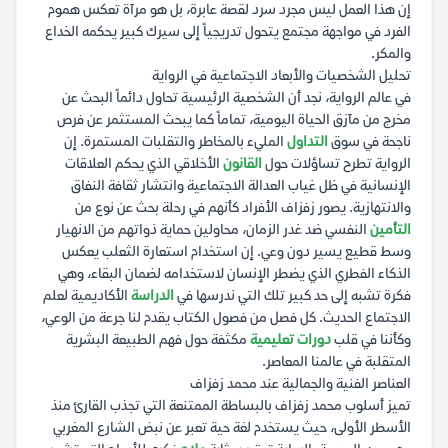
إن هذا العمل ليس مجرد سرد لقصة عابرة، بل هو مرآة تعكس هموم
الفرد في مواجهة مجتمع يتحول تدريجياً إلى سيرك كبير يحكمه الخداع
والمكر.
تحليل الشخصيات والأبعاد الاجتماعية في الرواية
في عالم الرواية، نجد أن الشخصية الرئيسية تحاول دائماً البحث عن
مخرج من مآزق الحياة اليومية، تماماً كما يبحث المستثمر عن فرص
ناجحة في سوق
التداول
المليء بالمخاطر والتقلبات المستمرة. إن
الرواية تطرح تساؤلات حول
القانون
الأخلاقي الذي يحكم العلاقات
الإنسانية في ظل غياب العدالة الاجتماعية وانتشار ثقافة النفاق
والانتهازية. يصور زفزاف الأفراد كأنهم في رحلة بحث عن نوع من
التأمين
النفسي ضد غدر الزمان، محاولين حماية ذواتهم من الانهيار
وسط قطيع يسير دون وعي. إن استخدام استعارة الثعلب يعكس
الذكاء الفطري الذي يضطر الإنسان لاستخدامه لضمان البقاء، وهي
فكرة تشبه إلى حد كبير تلك التي ندرسها في
الدراسة
الأكاديمية لعلم
الاجتماع الحديث. كل فصل من فصول الكتاب يقدم لنا جرعة من الوعي،
وكأننا في قلب
دورات تعليمية
مكثفة حول فهم الطبيعة البشرية
المتقلبة في عالمنا المعاصر.
العناصر الفنية والجمالية عند محمد زفزاف
تميز أسلوب محمد زفزاف بالبساطة الممتنعة التي تجذب القارئ منذ
الأسطر الأولى، حيث يستخدم لغة حية تعبر عن نبض الشارع المغربي