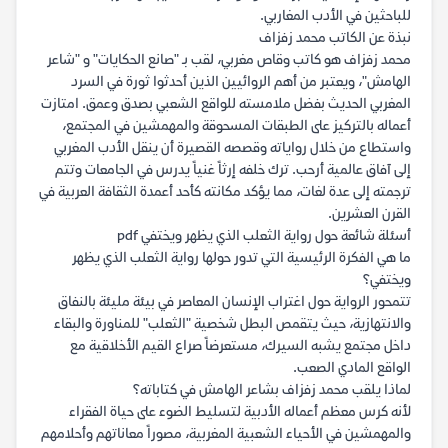
للباحثين في الأدب المغاربي.
نبذة عن الكاتب محمد زفزاف
محمد زفزاف هو كاتب وقاص مغربي، لقب بـ "صانع الحكايات" و "شاعر
الهامش"، ويعتبر من أهم الروائيين الذين أحدثوا ثورة في السرد
المغربي الحديث بفضل ملامسته للواقع الشعبي بصدق وعمق. امتازت
أعماله بالتركيز على الطبقات المسحوقة والمهمشين في المجتمع،
واستطاع من خلال رواياته وقصصه القصيرة أن ينقل الأدب المغربي
إلى آفاق عالمية أرحب. ترك خلفه إرثاً غنياً يدرس في الجامعات وتتم
ترجمته إلى عدة لغات، مما يؤكد مكانته كأحد أعمدة الثقافة العربية في
القرن العشرين.
أسئلة شائعة حول رواية الثعلب الذي يظهر ويختفي pdf
ما هي الفكرة الرئيسية التي تدور حولها رواية الثعلب الذي يظهر
ويختفي؟
تتمحور الرواية حول اغتراب الإنسان المعاصر في بيئة مليئة بالنفاق
والانتهازية، حيث يتقمص البطل شخصية "الثعلب" للمناورة والبقاء
داخل مجتمع يشبه السيرك، مستعرضاً صراع القيم الأخلاقية مع
الواقع المادي الصعب.
لماذا يلقب محمد زفزاف بشاعر الهامش في كتاباته؟
لأنه كرس معظم أعماله الأدبية لتسليط الضوء على حياة الفقراء
والمهمشين في الأحياء الشعبية المغربية، مصوراً معاناتهم وأحلامهم