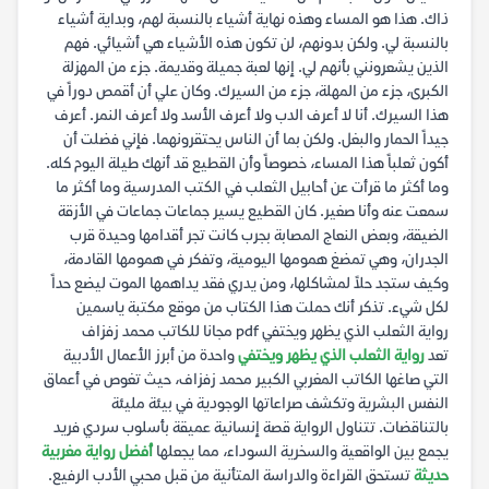
ذاك. هذا هو المساء وهذه نهاية أشياء بالنسبة لهم، وبداية أشياء
بالنسبة لي. ولكن بدونهم، لن تكون هذه الأشياء هي أشيائي. فهم
الذين يشعرونني بأنهم لي. إنها لعبة جميلة وقديمة. جزء من المهزلة
الكبرى، جزء من المهلة، جزء من السيرك. وكان علي أن أقمص دوراً في
هذا السيرك. أنا لا أعرف الدب ولا أعرف الأسد ولا أعرف النمر. أعرف
جيداً الحمار والبغل. ولكن بما أن الناس يحتقرونهما. فإني فضلت أن
أكون ثعلباً هذا المساء، خصوصاً وأن القطيع قد أنهك طيلة اليوم كله.
وما أكثر ما قرأت عن أحابيل الثعلب في الكتب المدرسية وما أكثر ما
سمعت عنه وأنا صغير. كان القطيع يسير جماعات جماعات في الأزقة
الضيقة، وبعض النعاج المصابة بجرب كانت تجر أقدامها وحيدة قرب
الجدران، وهي تمضغ همومها اليومية، وتفكر في همومها القادمة،
وكيف ستجد حلاً لمشاكلها، ومن يدري فقد يداهمها الموت ليضع حداً
لكل شيء. تذكر أنك حملت هذا الكتاب من موقع مكتبة ياسمين
رواية الثعلب الذي يظهر ويختفي pdf مجانا للكاتب محمد زفزاف
تعد
رواية الثعلب الذي يظهر ويختفي
واحدة من أبرز الأعمال الأدبية
التي صاغها الكاتب المغربي الكبير محمد زفزاف، حيث تغوص في أعماق
النفس البشرية وتكشف صراعاتها الوجودية في بيئة مليئة
بالتناقضات. تتناول الرواية قصة إنسانية عميقة بأسلوب سردي فريد
يجمع بين الواقعية والسخرية السوداء، مما يجعلها
أفضل رواية مغربية
حديثة
تستحق القراءة والدراسة المتأنية من قبل محبي الأدب الرفيع.