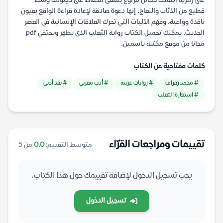
على رمزية الثعلب ككائن مراوغ يسعى للحفاظ على كينونته وسط
قطيع من الذئاب والنعاج. إنها دعوة صادقة لإعادة قراءة الواقع بعيون
ناقدة وواعية، وفهم الآليات التي تحرك العلاقات الإنسانية في العصر
الحديث. يمكنك تحميل الكتاب رواية الثعلب الذي يظهر ويختفي pdf
مجانا من موقع مكتبة ياسمين.
كلمات مفتاحية عن الكتاب
# محمد زفزاف
# روايات عربية
# أدب مغربي
# نقد أدبي
# استعارة الثعلب
تقييمات ومراجعات القرّاء
متوسط التقييم:
0.0
من 5
يجب تسجيل الدخول لإضافة تقييمك حول هذا الكتاب.
تسجيل الدخول