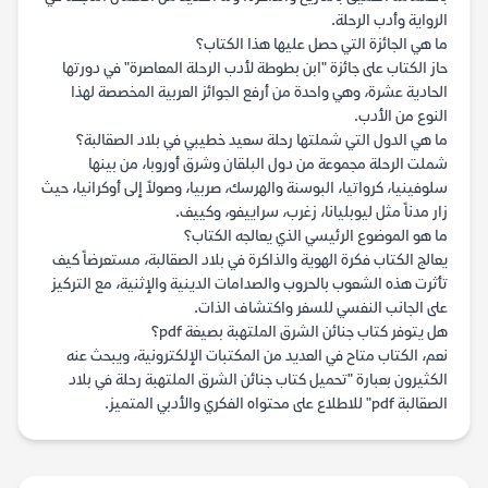
الرواية وأدب الرحلة.
ما هي الجائزة التي حصل عليها هذا الكتاب؟
حاز الكتاب على جائزة "ابن بطوطة لأدب الرحلة المعاصرة" في دورتها
الحادية عشرة، وهي واحدة من أرفع الجوائز العربية المخصصة لهذا
النوع من الأدب.
ما هي الدول التي شملتها رحلة سعيد خطيبي في بلاد الصقالبة؟
شملت الرحلة مجموعة من دول البلقان وشرق أوروبا، من بينها
سلوفينيا، كرواتيا، البوسنة والهرسك، صربيا، وصولاً إلى أوكرانيا، حيث
زار مدناً مثل ليوبليانا، زغرب، سراييفو، وكييف.
ما هو الموضوع الرئيسي الذي يعالجه الكتاب؟
يعالج الكتاب فكرة الهوية والذاكرة في بلاد الصقالبة، مستعرضاً كيف
تأثرت هذه الشعوب بالحروب والصدامات الدينية والإثنية، مع التركيز
على الجانب النفسي للسفر واكتشاف الذات.
هل يتوفر كتاب جنائن الشرق الملتهبة بصيغة pdf؟
نعم، الكتاب متاح في العديد من المكتبات الإلكترونية، ويبحث عنه
الكثيرون بعبارة "تحميل كتاب جنائن الشرق الملتهبة رحلة في بلاد
الصقالبة pdf" للاطلاع على محتواه الفكري والأدبي المتميز.