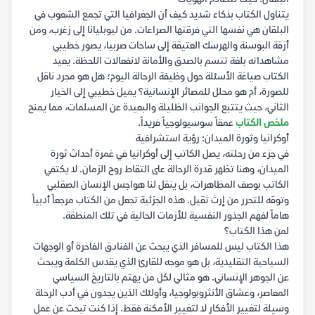
يتناول الكتاب بذكاء شديد كيف أن الجغرافيا التي تجمع الشعوب في
البلقان هي نفسها التي فرقتها الصراعات. من ليوبليانا إلى زغرب، ومن
أزقة البوسنة والهرسك العتيقة إلى ساحات صربيا، يصور خطيبي
مشاهداته بلغة تتسم بالصدق والأمانة لانفعالات اللحظة. يعيد
الكتاب صياغة الأسئلة حول وظيفة الرحالة اليوم؛ هل هو مجرد ناقل
للصورة، أم هو محلل للمصائر الإنسانية؟ يميل خطيبي إلى الخيار
الثاني، حيث يتتبع الجوانب الظليلة والبعيدة عن المسلمات، مما يمنح
ملخص الكتاب
عمقاً سوسيولوجياً فريداً.
أوكرانيا وثورة الميدان: رؤية استشرافية
في جزء من رحلته، يصل الكاتب إلى أوكرانيا في غمرة أحداث ثورة
الميدان، وهنا تظهر قدرة الرحالة على التقاط روح الزمان. لا يكتفي
الكاتب بوصف المظاهرات، بل ينقل لنا هواجس الإنسان الصقلبي
وتوقه للتحرر من إرث ثقيل. هذه الجزئية تجعل من الكتاب مرجعاً أدبياً
هاماً لفهم الجذور النفسية للأزمات الحالية في تلك المنطقة.
لمن هذا الكتاب؟
هذا الكتاب ليس للمسافر الذي يبحث عن الفنادق الفاخرة أو الوجهات
السياحية التقليدية، بل هو موجه للقارئ الذي يقدس الكلمة ويبحث
عن الجوهر الإنساني. هو مثالي لكل من يهتم بالتاريخ السياسي
المعاصر، وعشاق الأنثروبولوجيا، وأولئك الذين يجدون في أدب الرحلة
وسيلة لتغيير الأفكار لا لتغيير الأمكنة فقط. إذا كنت تبحث عن عمل