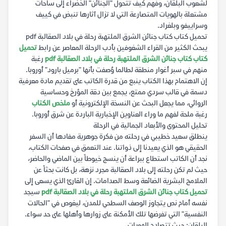
لشعوب البلقان، وفهم كيف تتحول "الجنائن" الخضراء إلى ساحات
مشتعلة بالهويات المتصارعة التي لا تزال آثارها تنبض في كييف
وسراييفو وبلغراد.
تحميل كتاب كتاب جنائن الشرق الملتهبة رحلة في بلاد الصقالبة pdf
يبحث الكثير من القراء الشغوفين بأدب الرحلة المعاصر عن رابط
تحميل
كتاب كتاب جنائن الشرق الملتهبة رحلة في بلاد الصقالبة pdf
رغبة
منهم في سبر أغوار منطقة لطالما وُصفت بأنها "برميل بارود" أوروبا.
إن الاهتمام بهذا الكتاب ينبع من قدرة الكاتب على تقديم مادة معرفية
دسمة في قالب سردي ممتع، يجمع بين دقة المؤرخ وحساسية
الروائي، مما يجعل البحث عن النسخة الإلكترونية أو
ملخص الكتاب
رغبة ملحة لفهم ما وراء العناوين الإخبارية الباردة عن شرق أوروبا.
تحليل المحتوى والأبعاد الجمالية في الرحلة
ينطلق سعيد خطيبي في رحلته من فكرة جوهرية مفادها أن السفر
الحقيقي هو الذي يعيدنا إلى ذواتنا. عند التعمق في صفحات الكتاب،
نجد أن الكاتب استطاع ببراعة أن ينسج خيوطاً بين الماضي والحاضر،
حيث لم تكن رحلته إلى بلاد الصقالبة مجرد نزهة، بل كانت بحثاً عن
الملامح البشرية الضائعة وسط الصدامات. إن القارئ الذي يسعى إلى
تحميل كتاب جنائن الشرق الملتهبة رحلة في بلاد الصقالبة pdf
سيجد
نفسه أمام نص يتجاوز الوصف السطحي للمدن، ليغوص في "الحالات
النفسية" التي تفرضها تلك الأمكنة على زوارها وأهلها على حد سواء.
البلقان: حيث تتصادم الهويات