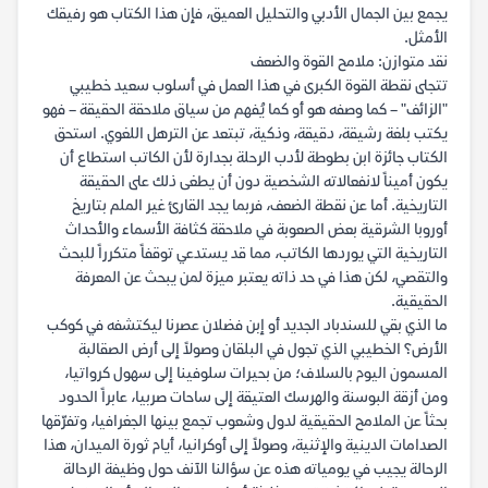
يجمع بين الجمال الأدبي والتحليل العميق، فإن هذا الكتاب هو رفيقك
الأمثل.
نقد متوازن: ملامح القوة والضعف
تتجلى نقطة القوة الكبرى في هذا العمل في أسلوب سعيد خطيبي
"الزائف" – كما وصفه هو أو كما يُفهم من سياق ملاحقة الحقيقة – فهو
يكتب بلغة رشيقة، دقيقة، وذكية، تبتعد عن الترهل اللغوي. استحق
الكتاب جائزة ابن بطوطة لأدب الرحلة بجدارة لأن الكاتب استطاع أن
يكون أميناً لانفعالاته الشخصية دون أن يطغى ذلك على الحقيقة
التاريخية. أما عن نقطة الضعف، فربما يجد القارئ غير الملم بتاريخ
أوروبا الشرقية بعض الصعوبة في ملاحقة كثافة الأسماء والأحداث
التاريخية التي يوردها الكاتب، مما قد يستدعي توقفاً متكرراً للبحث
والتقصي، لكن هذا في حد ذاته يعتبر ميزة لمن يبحث عن المعرفة
الحقيقية.
ما الذي بقي للسندباد الجديد أو إبن فضلان عصرنا ليكتشفه في كوكب
الأرض؟ الخطيبي الذي تجول في البلقان وصولاً إلى أرض الصقالبة
المسمون اليوم بالسلاف؛ من بحيرات سلوفينا إلى سهول كرواتيا،
ومن أزقة البوسنة والهرسك العتيقة إلى ساحات صربيا، عابراً الحدود
بحثاً عن الملامح الحقيقية لدول وشعوب تجمع بينها الجغرافيا، وتفرّقها
الصدامات الدينية والإثنية، وصولاً إلى أوكرانيا، أيام ثورة الميدان، هذا
الرحالة يجيب في يومياته هذه عن سؤالنا الآنف حول وظيفة الرحالة