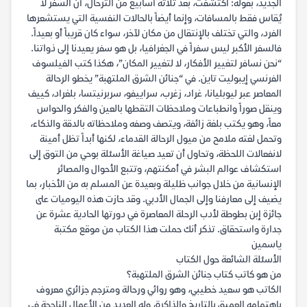
الجديد، بقوله: اكتشفت، بعد ثلاثة أسابيع من الترحال، أن السفر لا
يُقاس فقط بالمسافات، وإنما أيضاً بالحالات النفسية التي يستشعرها
الفرد، والتي تختلف بالإنتقال من مكان لآخر، سواء كان قريباً أو بعيداً.
فالسفر الأكبر ليس سفراً في الجغرافيا، بل هو سفر يعيدنا إلى ذواتنا.
“نحن نسافر لتغيير الأفكار، لا لتغيير المكان”، هكذا كتب الفيلسوف
الفرنسي إيبوليت تاين. في “جنائن الشرق الملتهبة” يخطو الرحالة
المعاصر عبر ليوبليانا، غراد، زغرب، سراييفو، سربرنيتسا، بلغراد، كييف
وينقل صوراً وانطباعات وملاحظات التقطها بالعين والفكر والحواس
معاً، وهو يكتب بلغة زائفة، ويتصف وصفه وملاحظاته بالدقة والذكاء،
وتحمل لغته ملامح من ميول الرحالة القدماء، لكنها أبداً تظل أمينة
لانفعالات اللحظة، وتحاول أن تعيد صياغة الأسئلة بوحي من التوق إلى
استكشاف عوالم البشر في أمكنتهم، وتتبع الأحوال والمصائر
الإنسانية من خلال جوانب ظليلة وبعيدة عن المسلم به من الأخبار، بما
يضيف إلى معارفنا وإلى الجمال الأدبي. وقد حازت هذه اليوميات على
جائزة إبن بطوطة لأدب الرحلة المعاصرة في دورتها الحادية عشرة عن
جدارة واستحقاق. تذكر أنك حملت هذا الكتاب من موقع مكتبة
ياسمين
الأسئلة الشائعة حول الكتاب
من هو كاتب كتاب جنائن الشرق الملتهبة؟
الكاتب هو سعيد خطيبي، وهو روائي ورحالة ومترجم جزائري معروف
باهتمامه العميق بالتاريخ والذاكرة، وله العديد من الأعمال الناجحة في