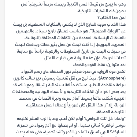
وهو ما يرفع من قيمة العمل الأدبية ويجعله مرجعاً تشويقياً لمن
يحبون فك الشفرات التاريخية.
لمن هذا الكتاب؟
هذا الكتاب موجه للقارئ الذي لا يكتفي بالحكايات السطحية، بل يبحث
عن "الرواية المعرفية". هو مناسب لعشاق تاريخ سيناء، والمهتمين
بالعلاقات الإنسانية المعقدة بين الثقافات المختلفة (اليونانية،
المصرية، البدوية). إذا كنت تبحث عن عمل يثير عقلك ويدفعك للبحث
في محركات البحث عن تاريخ المخطوطات والرهبنة تزامناً مع متابعة
أحداث الجريمة، فإن هذه الرواية هي خيارك الأمثل.
نقد متوازن: نقاط القوة والضعف
تكمن قوة الرواية في قدرة هيثم دبور المذهلة على رسم الأجواء
(Atmosphere)؛ حيث نجح في نقل قدسية وغموض دير سانت كاترين
ببراعة منقطعة النظير، مستخدماً لغة سينمائية رشيقة. ومع ذلك، قد
يجد بعض القراء أن الكثافة التاريخية والأسماء اليونانية والمصطلحات
الدينية شكلت عائقاً بسيطاً أمام سرعة وتيرة الأحداث في منتصف
الرواية، إلا أن هذا الثقل كان ضرورياً لإعطاء العمل مصداقيته
التاريخية العميقة.
“ولماذا كل تلك النواهي؟ أولم تكن أغلب وصايا الرب العشر لكليمه
موسى نواهي؟ ثماني تحديدا. أو لم يفعلها مع آدم وحواء في شجرته
المباركة؟ النهي أسبق دائما من الأمر وأشد أهمية، ففي فعله يحدث