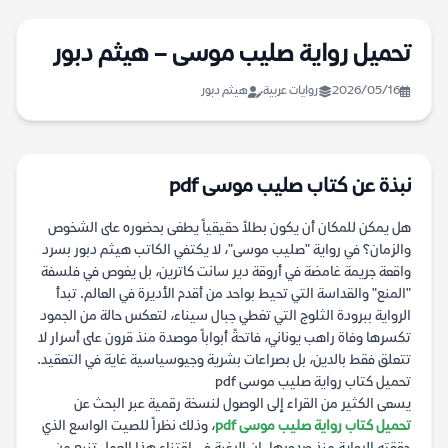
تحميل رواية صليب موسى – هيثم دبور
2026/05/16
روايات عربية
هيثم دبور
نبذة عن كتاب صليب موسى pdf
هل يمكن للمكان أن يكون بطلاً حقيقياً يطغى بحضوره على الشخوص
والزمان؟ في رواية "صليب موسى"، لا يكتفي الكاتب هيثم دبور بسرد
واقعة جريمة غامضة في أروقة دير سانت كاترين، بل يغوص في فلسفة
"المنع" والقداسة التي تحيط بواحد من أقدم الأديرة في العالم. تبدأ
الرواية ببرودة الثلوج التي تغطي جبال سيناء، لتعكس حالة من الجمود
تكسرها وفاة راهب يوناني، فاتحةً أبواباً موصدة منذ قرون على أسرار لا
تتعلق فقط بالدين، بل بصراعات بشرية وجيوسياسية غاية في التعقيد.
تحميل كتاب رواية صليب موسى pdf
يسعى الكثير من القراء إلى الوصول لنسخة رقمية عبر البحث عن
تحميل كتاب رواية صليب موسى pdf
، وذلك نظراً للصيت الواسع الذي