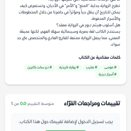
تطرح الرواية جدلية "المنع" و"الأمر" في الأديان، وتستعرض كيف
يمكن للتاريخ أن يظل حياً ومؤثراً في حاضرنا من خلال المخطوطات
والأسرار المدفونة.
هل أسلوب هيثم دبور في الرواية معقد؟
يستخدم الكاتب لغة بصرية وسينمائية سهلة الفهم، لكنها عميقة
المعنى، مما يجعل الرواية ممتعة للقارئ العادي والمتخصص على حد
سواء.
كلمات مفتاحية عن الكتاب
# موسى
# صليب
# رواية تاريخية
# دير سانت كاترين
# أسرار دينية
تقييمات ومراجعات القرّاء
متوسط التقييم:
0.0
من 5
يجب تسجيل الدخول لإضافة تقييمك حول هذا الكتاب.