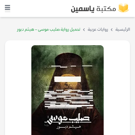
الرئيسية
روايات عربية
تحميل رواية صليب موسى – هيثم دبور