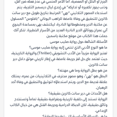
الجرم أو الخلل أو المعصية، أما الأمر المنسي في عدم فعله ضرر أقل،
وذنب يجوز تكفيره أو تداركه” في إحدى ليال ديسمبر الثلجية، يتم
استدعاء المصور الثلاثيني “بهي” المرتبط بتاريخ طويل مع دير سانت
كاترين للتحقيق في وفاة غامضة للراهب اليوناني “بافلوس” المسئول
عن مكتبة الدير ومخطوطاتها النادرة، ليكتشف بهى بمساعدة البدوي
أبي عمران ووثائق الدير النادرة العديد من الأسرار الخطيرة. تذكر أنك
حملت هذا الكتاب من موقع مكتبة ياسمين
الأسئلة الشائعة حول رواية صليب موسى
ما هو النوع الأدبي الذي تنتمي إليه رواية صليب موسى؟
تعتبر الرواية مزيجاً من الأدب التشويقي (Thriller) والرواية التاريخية،
حيث تعتمد على حل لغز جريمة غامضة في إطار تاريخي موثق داخل دير
سانت كاترين.
من هو بطل الرواية وما هي مهنته؟
البطل هو "بهي"، وهو مصور محترف في الثلاثينيات من عمره، يمتلك
علاقة قديمة مع الدير، ويتم استدعاؤه لتوثيق والتحقيق في وفاة أحد
الرهبان.
هل الأحداث في دير سانت كاترين حقيقية؟
الرواية تستند إلى خلفية تاريخية وجغرافية حقيقية تماماً وتستخدم
وثائق حقيقية، لكن الحبكة الدرامية وجريمة القتل هي من خيال الكاتب
الإبداعي.
ما هي الرسالة الأساسية التي تطرحها الرواية؟