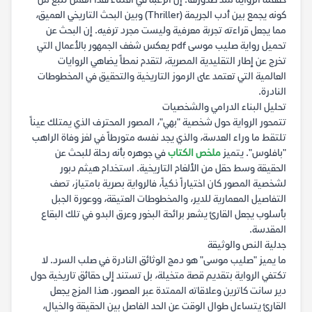
حققته الرواية منذ صدورها. إن الرغبة في اقتناء هذا العمل تنبع من
كونه يجمع بين أدب الجريمة (Thriller) وبين البحث التاريخي العميق،
مما يجعل قراءته تجربة معرفية وليست مجرد ترفيه. إن البحث عن
تحميل رواية صليب موسى pdf يعكس شغف الجمهور بالأعمال التي
تخرج عن إطار التقليدية المصرية، لتقدم نمطاً يضاهي الروايات
العالمية التي تعتمد على الرموز التاريخية والتحقيق في المخطوطات
النادرة.
تحليل البناء الدرامي والشخصيات
تتمحور الرواية حول شخصية "بهي"، المصور المحترف الذي يمتلك عيناً
تلتقط ما وراء العدسة، والذي يجد نفسه متورطاً في لغز وفاة الراهب
"بافلوس". يتميز
ملخص الكتاب
في جوهره بأنه رحلة للبحث عن
الحقيقة وسط حقل من الألغام التاريخية. استخدام هيثم دبور
لشخصية المصور كان اختياراً ذكياً، فالرواية بصرية بامتياز، تصف
التفاصيل المعمارية للدير، والمخطوطات العتيقة، ووعورة الجبل
بأسلوب يجعل القارئ يشعر برائحة البخور وعرق البدو في تلك البقاع
المقدسة.
جدلية النص والوثيقة
ما يميز "صليب موسى" هو دمج الوثائق النادرة في صلب السرد. لا
تكتفي الرواية بتقديم قصة متخيلة، بل تستند إلى حقائق تاريخية حول
دير سانت كاترين وعلاقاته الممتدة عبر العصور. هذا المزج يجعل
القارئ يتساءل طوال الوقت عن الحد الفاصل بين الحقيقة والخيال،