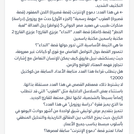
التكثيف الشديد.
← في هذا العدد: دموع الإنترنت (قصة قصيرة) اللحن المفقود (قصة
قصيرة) العقرب “مهمة رسمية” (الجزء الأول) حدث مع روزويل (دراسة)
مذكرات طبيب في صعيد مصر الجواني 5 (خواطر) رجل العدالة “لعبة
الخطر” (قصة كاملة) قصة العدد “النداء” عزيزي القارئ 1 عزيزي القارئ 2
مكتبة ياسمين مكتبة ياسمين
ما هي الثيمة الأساسية التي تدور حولها قصة "النداء"؟
تتمحور القصة حول التواصل الغامض مع قوى أو كيانات غير معروفة،
حيث يستكشف نبيل فاروق كيف يمكن للإنسان التعامل مع إشارات
تتجاوز فهمه المعتاد للواقع والزمن.
هل يتطلب قراءة هذا العدد متابعة الأعداد السابقة من كوكتيل
2000؟
لا يشترط ذلك، فمعظم القصص في هذا العدد مستقلة بذاتها،
باستثناء بعض السلاسل الداخلية مثل "العقرب" التي قد تتطلب
إلماماً بسيطاً بالشخصية، لكنها تظل ممتعة للقارئ الجديد.
ما الذي يميز فقرة "دراسة روزويل" في هذا العدد؟
تتميز بتقديم عرض توثيقي شيق لواحدة من أشهر حوادث اليوفو في
التاريخ، حيث يمزج الكاتب بين الحقائق التاريخية والتحليل المنطقي
بأسلوب مبسط يناسب جميع الأعمار.
لماذا تعتبر قصة "دموع الإنترنت" سابقة لعصرها؟