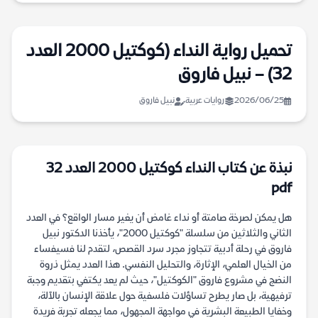
تحميل رواية النداء (كوكتيل 2000 العدد
32) – نبيل فاروق
2026/06/25
روايات عربية
نبيل فاروق
نبذة عن كتاب النداء كوكتيل 2000 العدد 32
pdf
هل يمكن لصرخة صامتة أو نداء غامض أن يغير مسار الواقع؟ في العدد
الثاني والثلاثين من سلسلة "كوكتيل 2000"، يأخذنا الدكتور نبيل
فاروق في رحلة أدبية تتجاوز مجرد سرد القصص، لتقدم لنا فسيفساء
من الخيال العلمي، الإثارة، والتحليل النفسي. هذا العدد يمثل ذروة
النضج في مشروع فاروق "الكوكتيل"، حيث لم يعد يكتفي بتقديم وجبة
ترفيهية، بل صار يطرح تساؤلات فلسفية حول علاقة الإنسان بالآلة،
وخفايا الطبيعة البشرية في مواجهة المجهول، مما يجعله تجربة فريدة