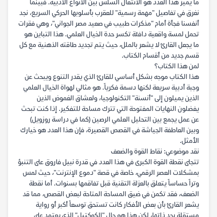
ما يميز هذا العدد هو الانتقال السلس بين الأنواع الأدبية. فبينما
نغرق في تفاصيل "مهمة رسمية" للعقرب بأسلوبها الحركي السريع، نجد
أنفسنا فجأة أمام "مذكرات طبيب في صعيد مصر الجواني"، وهي فقرات
تحمل لمسة واقعية دافئة تكسر حدة الخيال العلمي. هذا التباين هو
ما يجعل القارئ لا يشعر بالملل، حيث يتم تجديد طاقته الذهنية مع كل
قسم جديد من أقسام الكتاب.
لمن هذا الكتاب؟
هذا الكتاب موجه بشكل أساسي للقارئ الذي يقدر التنوع ويبحث عن
وجبة أدبية سريعة لكنها دسمة فكرياً. هو مثالي لهواة الخيال العلمي
الذين يميلون إلى "أنسنة" التكنولوجيا، ولعشاق الغموض الذين
يفضلون النهايات المفتوحة التي تترك مساحة للتفكير. إذا كنت تبحث
عن عمل يجمع بين التحليل العلمي الرصين (كما في دراسة روزويل)
وبين العاطفة الجياشة في القصص القصيرة، فإن هذا العدد هو خيارك
الأمثل.
نقد موضوعي: نقاط القوة والضعف
تتجلى نقطة القوة الكبرى في هذا العدد في قدرة نبيل فاروق على التنبؤ
بمشكلات العصر الرقمي، خاصة في قصة "دموع الإنترنت"، حيث لمس
وتراً حساساً يتعلق بالعزلة التقنية قبل تفاقمها بسنوات. أما نقطة
الضعف، فقد تكمن في ضيق المساحة المتاحة لبعض القصص، مما قد
يشعر القارئ بأن بعض الأفكار كانت تستحق توسعاً أكبر أو رواية
مستقلة بحد ذاتها، لكن هذا هو حال "الكوكتيل" الذي يعتمد على