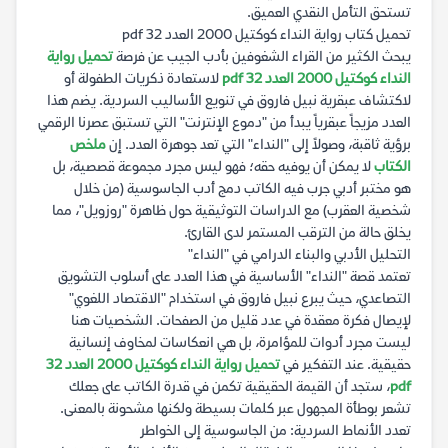
تستحق التأمل النقدي العميق.
تحميل كتاب رواية النداء كوكتيل 2000 العدد 32 pdf
يبحث الكثير من القراء الشغوفين بأدب الجيب عن فرصة
تحميل رواية
النداء كوكتيل 2000 العدد 32 pdf
لاستعادة ذكريات الطفولة أو
لاكتشاف عبقرية نبيل فاروق في تنويع الأساليب السردية. يضم هذا
العدد مزيجاً عبقرياً يبدأ من "دموع الإنترنت" التي تستبق عصرنا الرقمي
برؤية ثاقبة، وصولاً إلى "النداء" التي تعد جوهرة العدد. إن
ملخص
الكتاب
لا يمكن أن يوفيه حقه؛ فهو ليس مجرد مجموعة قصصية، بل
هو مختبر أدبي جرب فيه الكاتب دمج أدب الجاسوسية (من خلال
شخصية العقرب) مع الدراسات التوثيقية حول ظاهرة "روزويل"، مما
يخلق حالة من الترقب المستمر لدى القارئ.
التحليل الأدبي والبناء الدرامي في "النداء"
تعتمد قصة "النداء" الأساسية في هذا العدد على أسلوب التشويق
التصاعدي، حيث يبرع نبيل فاروق في استخدام "الاقتصاد اللغوي"
لإيصال فكرة معقدة في عدد قليل من الصفحات. الشخصيات هنا
ليست مجرد أدوات للمؤامرة، بل هي انعكاسات لمخاوف إنسانية
حقيقية. عند التفكير في
تحميل رواية النداء كوكتيل 2000 العدد 32
pdf
، ستجد أن القيمة الحقيقية تكمن في قدرة الكاتب على جعلك
تشعر بوطأة المجهول عبر كلمات بسيطة ولكنها مشحونة بالمعنى.
تعدد الأنماط السردية: من الجاسوسية إلى الخواطر