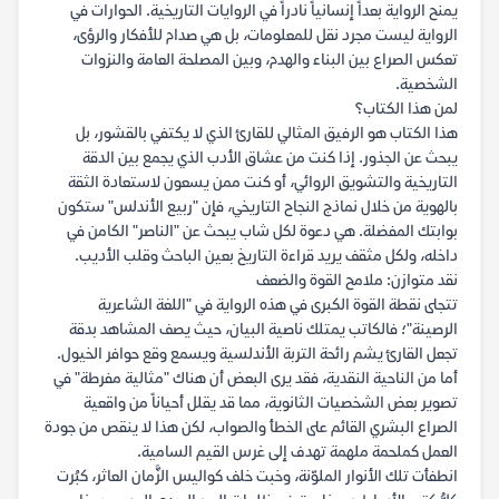
يمنح الرواية بعداً إنسانياً نادراً في الروايات التاريخية. الحوارات في
الرواية ليست مجرد نقل للمعلومات، بل هي صدام للأفكار والرؤى،
تعكس الصراع بين البناء والهدم، وبين المصلحة العامة والنزوات
الشخصية.
لمن هذا الكتاب؟
هذا الكتاب هو الرفيق المثالي للقارئ الذي لا يكتفي بالقشور، بل
يبحث عن الجذور. إذا كنت من عشاق الأدب الذي يجمع بين الدقة
التاريخية والتشويق الروائي، أو كنت ممن يسعون لاستعادة الثقة
بالهوية من خلال نماذج النجاح التاريخي، فإن "ربيع الأندلس" ستكون
بوابتك المفضلة. هي دعوة لكل شاب يبحث عن "الناصر" الكامن في
داخله، ولكل مثقف يريد قراءة التاريخ بعين الباحث وقلب الأديب.
نقد متوازن: ملامح القوة والضعف
تتجلى نقطة القوة الكبرى في هذه الرواية في "اللغة الشاعرية
الرصينة"؛ فالكاتب يمتلك ناصية البيان، حيث يصف المشاهد بدقة
تجعل القارئ يشم رائحة التربة الأندلسية ويسمع وقع حوافر الخيول.
أما من الناحية النقدية، فقد يرى البعض أن هناك "مثالية مفرطة" في
تصوير بعض الشخصيات الثانوية، مما قد يقلل أحياناً من واقعية
الصراع البشري القائم على الخطأ والصواب، لكن هذا لا ينقص من جودة
العمل كملحمة ملهمة تهدف إلى غرس القيم السامية.
انطفأت تلك الأنوار الملوّنة، وخبت خلف كواليس الزَّمان العاثر، كبُرت