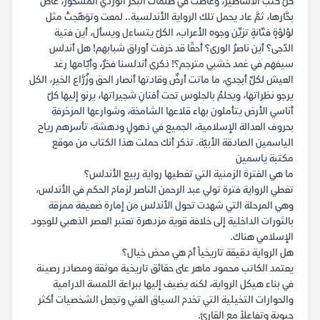
كلُّ كتب الأساطير، وغاصت في ظلمات البحر الوردي المسحور، غاص
بحَّارها، ثمَّ عاد يحمل تلك الرواية الأندلسية.. لمعت وتوَهّجتْ مثل
لؤلؤةٍ فتّانةٍ تزيِّن وجوه الأعراب، الكلّ يتساءل ويسأل، أين فتية
الدّجى؟ أين ناصرُ الورى؟ أحقًا قد خرفت أوراق شبابهم! هل أندلس
سيفهم في غمد خشبي مترجم؟! ذكرى أندلسنا فخرٌ، وأيّامها رغد
العيش لكلِّ أبجدي، ما ماتت أرضٌ وقادتها أنصار الحق وزُرَّاع الخير، الكل
يرجو نظراتها، ويحلمُ بالجلوس تحت أفنانِ شجيراتها، يرنو إليها كلّ
أناسي الأرض يتأملون بهاء قلاعها الشامخة، وشوارعها المزخرفةِ
بحروف العدالة الإسلامية، الجميع في ذهولٍ ودهشة، تأسرهم رياح
الياسمين الصادقة الأبيّة. تذكر أنك حملت هذا الكتاب من موقع
مكتبة ياسمين
ما هي الفترة الزمنية التي تغطيها رواية ربيع الأندلس؟
تغطي الرواية فترة تولي عبد الرحمن الناصر لزمام الحكم في الأندلس،
وهي المرحلة التي شهدت تحول الأندلس من إمارة ضعيفة ممزقة
بالثورات الداخلية إلى خلافة قوية مزدهرة تعتبر العصر الذهبي للوجود
الإسلامي هناك.
هل الرواية دقيقة تاريخياً أم هي محض خيال؟
يعتمد الكاتب محمود ماهر على حقائق تاريخية موثقة ومصادر رصينة
في بناء هيكل الرواية، لكنه يضيف إليها ببراعة اللمسة الدرامية
والحوارات التخيلية التي تخدم السياق الفني وتجعل الشخصيات أكثر
حيوية وتفاعلاً مع القارئ.