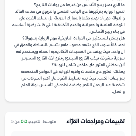
ما الذي يميز ربيع الأندلس عن غيرها من روايات التاريخ؟
تتميز الرواية بتركيزها على الجانب النفسي والتربوي في صناعة القائد
والدولة، فهي لا تهتم فقط بالمعارك الحربية، بل تسلط الضوء على
النهضة العلمية والعمرانية والقيم الأخلاقية التي كانت ركيزة أساسية
في بناء ربيع الأندلس.
هل يمكن للمبتدئين في القراءة التاريخية فهم الرواية بسهولة؟
نعم، فالأسلوب الذي يتبعه محمود ماهر يتسم بالبساطة والعمق في
آن واحد، حيث يبتعد عن التعقيدات الأكاديمية المملة ويستخدم لغة
سردية مشوقة تجذب القارئ المبتدئ وتثري لغة القارئ المتمرس.
أين يمكنني العثور على ملخص شامل للرواية؟
يمكنك العثور على ملخصات وافية للرواية في المواقع المتخصصة
بمراجعات الكتب، حيث يتم تسليط الضوء على أهم التحولات في
شخصية عبد الرحمن الناصر وكيفية نجاحه في تأسيس دولة العلم
والعدل.
تقييمات ومراجعات القرّاء
متوسط التقييم:
0.0
من 5