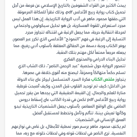
يبحث الكثير من القراء الشغوفين بالتاريخ الإسلامي عن فرصة من أجل
تحميل كتاب رواية ربيع الأندلس pdf، وذلك نظراً للمكانة المرموقة
التي حققها محمود ماهر في أدب الرواية التاريخية. إن هذا العمل ليس
مجرد استعراض للقوة العسكرية، بل هو تحليل سيكولوجي واجتماعي
لمرحلة انتقالية حرجة، مما يجعل الرغبة في اقتنائه تتجاوز مجرد
التسلية إلى الرغبة في فهم "النموذج" الأندلسي الذي تكرر عبر العصور.
يوفر الكتاب وجبة دسمة من الحقائق المغلفة بأسلوب أدبي رفيع، مما
يجعله مرجعاً ممتعاً لكل مهتم بتلك الحقبة.
تحليل البناء الدرامي والمحتوى الفكري
تتمحور الرواية حول شخصية "عبد الرحمن الناصر"، ذلك الشاب الذي
تسلم حكماً متهالكاً وممزقاً، ليصنع منه أقوى خلافة في عصرها.
يتجاوز
ملخص الكتاب
فكرة السرد المتسلسل ليركز على بناء الدولة
من الداخل؛ كيف تم توحيد القلوب قبل المدن، وكيف أصبحت قرطبة
منارة للعلم والجمال. إن القيمة الحقيقية التي يجدها من يقرر تحميل
رواية ربيع الأندلس pdf تكمن في قدرة الكاتب على إسقاط دروس
الماضي على الواقع المعاصر، بأسلوب يجعل الشخصيات التاريخية تبدو
وكأنها تعيش بيننا، تتألم وتأمل وتخطط لمستقبل أفضل.
العمق الإنساني في الشخصيات
لم يكتفِ محمود ماهر برسم صور نمطية للأبطال، بل غاص في نوازعهم
النفسية. نرى الناصر في لحظات قوته وفي لحظات خلوته مع ربه، مما