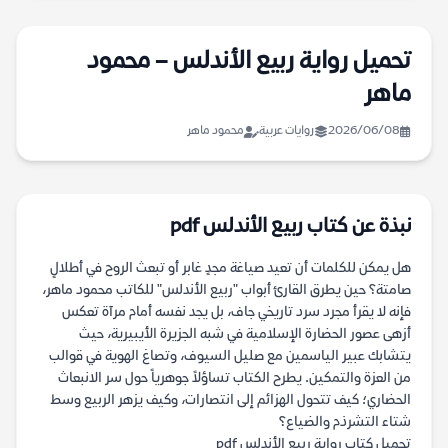
تحميل رواية ربيع الأندلس – محمود
ماهر
2026/06/08
روايات عربية
محمود ماهر
نبذة عن كتاب ربيع الأندلس pdf
هل يمكن للكلمات أن تعيد صياغة مجدٍ غابر أو تبعث الروح في أطلالٍ
صامتة؟ حين يطرق القارئ أبواب "ربيع الأندلس" للكاتب محمود ماهر،
فإنه لا يقرأ مجرد سرد تاريخي جاف، بل يجد نفسه أمام مرآة تعكس
أزهى عصور الحضارة الإسلامية في شبه الجزيرة الأيبيرية، حيث
يتشابك عبير الياسمين مع صليل السيوف، وتصاغ الهوية في قوالب
من العزة والتمكين. يطرح الكتاب تساؤلاً جوهرياً حول سر الانبعاث
الحضاري؛ كيف تتحول الهزائم إلى انتصارات، وكيف يزهر الربيع وسط
شتاء التشرذم والضياع؟
تحميل كتاب رواية ربيع الأندلس pdf