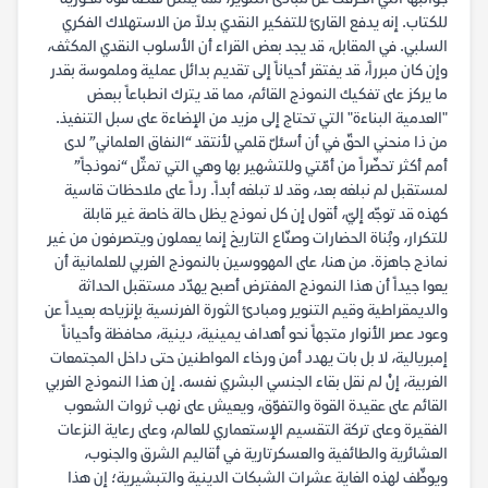
للكتاب. إنه يدفع القارئ للتفكير النقدي بدلاً من الاستهلاك الفكري
السلبي. في المقابل، قد يجد بعض القراء أن الأسلوب النقدي المكثف،
وإن كان مبرراً، قد يفتقر أحياناً إلى تقديم بدائل عملية وملموسة بقدر
ما يركز على تفكيك النموذج القائم، مما قد يترك انطباعاً ببعض
"العدمية البناءة" التي تحتاج إلى مزيد من الإضاءة على سبل التنفيذ.
من ذا منحني الحقّ في أن أسئلّ قلمي لأنتقد “النفاق العلماني” لدى
أمم أكثر تحضّراً من أمّتي وللتشهير بها وهي التي تمثّل “نموذجاً”
لمستقبل لم نبلغه بعد، وقد لا تبلغه أبداً. رداً على ملاحظات قاسية
كهذه قد توجّه إليّ، أقول إن كل نموذج يظل حالة خاصة غير قابلة
للتكرار، وبُناة الحضارات وصنّاع التاريخ إنما يعملون ويتصرفون من غير
نماذج جاهزة. من هنا، على المهووسين بالنموذج الغربي للعلمانية أن
يعوا جيداً أن هذا النموذج المفترض أصبح يهدّد مستقبل الحداثة
والديمقراطية وقيم التنوير ومبادئ الثورة الفرنسية بإنزياحه بعيداً عن
وعود عصر الأنوار متجهاً نحو أهداف يمينية، دينية، محافظة وأحياناً
إمبريالية، لا بل بات يهدد أمن ورخاء المواطنين حتى داخل المجتمعات
الغربية، إنْ لم نقل بقاء الجنسي البشري نفسه. إن هذا النموذج الغربي
القائم على عقيدة القوة والتفوّق، ويعيش على نهب ثروات الشعوب
الفقيرة وعلى تركة التقسيم الإستعماري للعالم، وعلى رعاية النزعات
العشائرية والطائفية والعسكرتارية في أقاليم الشرق والجنوب،
ويوظِّف لهذه الغاية عشرات الشبكات الدينية والتبشيرية؛ إن هذا