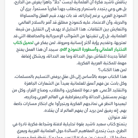
يناقش ناشيد فكرة أن العلمانية ليست "حلاً" جاهزاً يفرض من الخارج،
بل هي وعي يتجدد باستمرار ويتطلب جهداً فكرياً مستمراً. يرى أن
النموذج الغربي، برغم إنجازاته، قد بات يهدد قيم العقل والمساواة
والحرية، وأن الاعتماد عليه كنموذج مطلق قد أضر بالسلام العالمي
والتعايش بين الثقافات. هذا التحليل لا يهدف إلى التقليل من قيمة
العلمانية، بل إلى تنقيتها من الشوائب الإمبريالية والمحافظة التي قد
تعتريها، وتقديم رؤية أكثر إنسانية ومرونة. لمن يفكر في
تحميل كتاب
الاختيار العلماني وأسطورة النموذج pdf
، سيجد أن هذا العمل يفتح
آفاقاً جديدة للنقاش حول الحداثة وما بعد الحداثة، ويشكل إضافة
مهمة للمكتبة العربية الفكرية.
لمن هذا الكتاب؟
هذا الكتاب موجه بالأساس إلى كل عقلٍ يرفض التسليم بالمسلمات،
وكل باحث عن فهم أعمق للعلمانية بعيداً عن الشعارات الجاهزة
والتقليد الأعمى. هو دعوة للمفكرين، والطلاب، وصناع القرار، وكل من
يهتم بمستقبل الحداثة والديمقراطية في العالم العربي وخارجه،
ليعيدوا النظر في نماذجهم الفكرية ويتجرأوا على ابتكار مسارات خاصة
بهم. إنه رفيق لمن يريد أن يفهم العالم لا أن يقلده.
نقد متوازن
يتمتع كتاب سعيد ناشيد بقوة تحليلية لافتة وشجاعة فكرية نادرة في
الطرح، حيث يتحدى المفاهيم السائدة حول العلمانية الغربية ويعري
جوانبها التي انحرفت عن مبادئ التنوير، مما يمثل نقطة قوة محورية