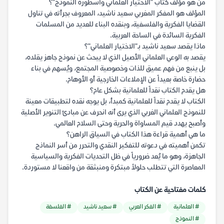
من هو مؤلف كتاب "الاختيار العلماني وأسطورة النموذج"؟
المؤلف هو المفكر المغربي سعيد ناشيد، المعروف بجرأته في تناول
القضايا الفكرية والفلسفية، وبنقده البناء للعديد من المسلمات
الفكرية السائدة في الساحة العربية.
ماذا يقصد سعيد ناشيد بـ"الاختيار العلماني"؟
يقصد به الوعي العلماني الأصيل الذي لا يبحث عن نموذج جاهز يقلده،
بل ينبع من فهم عميق للذات وخصوصية المجتمع، ويُسهم في بناء
حضارة خاصة بعيداً عن الإملاءات الخارجية أو الأوهام.
هل يقدم الكتاب نقداً للعلمانية بشكل عام؟
الكتاب لا يقدم نقداً للعلمانية كمبدأ، بل يوجه نقده لتطبيقات معينة
للنموذج العلماني الغربي الذي يرى أنه انحرف عن مبادئ التنوير الأصلية
وأصبح يهدد قيم المساواة والحرية وحتى السلام العالمي.
ما هي أهمية قراءة هذا الكتاب في السياق الراهن؟
تكمن أهميته في دعوته للتفكير النقدي والتحرر من أسر النماذج
الجاهزة، وهو ما يُعد ضرورياً في ظل التحديات الفكرية والسياسية
المعاصرة التي تتطلب حلولاً مبتكرة ومنبثقة من واقعنا لا مستوردة.
كلمات مفتاحية عن الكتاب
# العلمانية
# الفكر العربي
# سعيد ناشيد
# الفلسفة
# النموذج