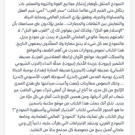
النموذج المثقل بأوهام إحتكار مفاتيح القوة والثروة والمعلم، بات
يتأكل حتى القيم التي طالما شكلت “سحر الغرب” أعني: قيم العقل
والمساواة والحرية، وطفق يؤذي السلام العالمي وحماية البيئة
والتعايش بين الثقافات والحضارات… فلمن يؤدّدون على مسامعك بأن
“الإسلام هو الحلّ”، وكذلك لمن يقولون لك إن “الغرب هو الحل”، لا
تصّدقهم جميعاً، فالوعي العلماني الأصيل لا يبحث عن نموذج بديل.
فالنموذج بعد كل شيء لا ينتج حضارة ولا المقلّدون يصنعون التاريخ.
هذا الكتاب نصوص وحوارات صدرت في أهم الصّحف والمواقع
والمجلاّت العربية: مواقع الأوان (رابطة العقلانيين العرب)، صحيفة
السّفير (بيروت)، جريدة الأخبار (بيروت)، مجلّة النداء (الحزب الشيوعي
اللبناني)، صحيفة الوقت (البحرين) صحيفة المنارة (بغداد)، يومية الحياة
(لندن)، يومية القدس العربي (لندن)، أسبوعيّة العرب الأسبوعي (لندن)
… وتلك النصوص مطارحات جُمعت وأعيدت صياغتها على هدي الصدى
الرّاجع من كل مدى، ما أتاح لي فرصة أن أصغي لتردّد صوتي الخافت عبر
شعاب لم أكن أدركها، ومن همس الرّجع كنت أفكر في كل مرّة من
جديد. تذكر أنك حملت هذا الكتاب من موقع مكتبة ياسمين
ما هو المحور الأساسي لكتاب "الاختيار العلماني وأسطورة النموذج"؟
يركز الكتاب على تفكيك فكرة "النموذج" العالمي للعلمانية، وخاصة
النموذج الغربي، وينتقد الانحرافات التي طرأت عليه، داعياً إلى وعي
علماني أصيل ينبع من خصوصية كل مجتمع بدلاً من التقليد.