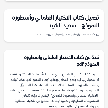
تحميل كتاب الاختيار العلماني وأسطورة
النموذج – سعيد ناشيد
2026/06/21
فكر وثقافة وإيديولوجيا
سعيد ناشيد
نبذة عن كتاب الاختيار العلماني وأسطورة
النموذج pdf
هل يمكن للمشروع العلماني، الذي طالما اعتُبر منارة للحداثة والتقدم،
أن يتحول إلى قيدٍ يعوق التطور ويغذي أوهام التفوق لدى بعض أتباعه،
ويُفقد العالم رؤيته النقدية تجاه نماذجه الخاصة؟ هذا التساؤل
العميق، وغيره الكثير، هو ما يتصدى له المفكر سعيد ناشيد في كتابه
"الاختيار العلماني وأسطورة النموذج"، ليُقدم لنا رؤية تتجاوز
التقسيمات التقليدية وتدعونا لإعادة التفكير في ماهية العلمانية
ودورها الحقيقي في عالمٍ متعدد ومعقد.