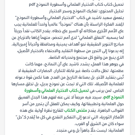
تحميل كتاب كتاب الاختيار العلماني وأسطورة النموذج pdf
تحليل المحتوى: تفكيك النموذج وسحر الاختيار
يتعمق سعيد ناشيد في كتاب "الاختيار العلماني وأسطورة النموذج"
ليُفند الفكرة الراسخة بأن هناك "نموذجاً" عالمياً واحداً للعلمانية يجب
على الأمم الأخرى محاكاته أو السير على خطاه. يقدم الكاتب نقداً جريئاً
لما يسميه "النفاق العلماني" لدى أمم تتحضر، متهماً إياها بالانزياح عن
مبادئ التنوير الحقيقية نحو أهداف يمينية ومحافظة وأحياناً إمبريالية.
إنه يدعونا إلى التحرر من سطوة التقليد والاحتفاء بالاختيار الأصيل،
الذي ينبع من واقع كل مجتمع وتحدياته الخاصة.
في جوهر هذا العمل، يشدد ناشيد على أن النماذج، مهما كانت
عظمتها، تظل حالات خاصة غير قابلة للتكرار. الحضارات الحقيقية لا
تُبنى بتقليد الآخر، بل بصناعة التاريخ من العدم. هنا تكمن قوة دعوته
للعلمانية الأصيلة، تلك التي لا تبحث عن نموذج بديل، بل تخلق مسارها
الخاص. لمن يرغب في
تحميل كتاب الاختيار العلماني وأسطورة
النموذج pdf
، سيجد فيه مرجعاً لا غنى عنه لفهم هذا الجدل العميق
حول العلمانية وتطبيقاتها، وكيف يمكن للعقل أن يتحرر من أسر
القوالب الجاهزة. يقدم
ملخص الكتاب
للقارئ نظرة أولية على هذه
الأفكار الثورية، التي تدعو إلى التفكير النقدي في كل ما يُقدم كـ"حل"
سواء كان من الشرق أو الغرب.
العلمانية: ليست حلّاً جاهزاً بل وعي متجدد