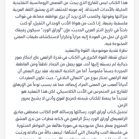
هذا الكتاب ليس للقارئ الذي يبحث عن القصص الرومانسية التقليدية
المليئة بالأحداث المبتذلة. إنه موجه للمثقف الذي يعشق اللغة العربية
بجزالتها وقوتها، وللمحب الذي يريد أن يرى عواطفه مصاغة في قوالب
فلسفية رفيعة. إذا كنت من هواة الأدب الوجداني الثقيل، أو كنت
باحثاً في تاريخ النثر العربي الحديث، فإن "أوراق الورد" سيكون رفيقك
الذي لن تمل من العودة إليه مراراً وتكراراً لاستكشاف طبقات المعنى
المخبوءة فيه.
نظرة نقدية موضوعية: القوة والتعقيد
تتجلى نقطة القوة الكبرى في الكتاب في قدرة الرافعي على ابتكار صور
خيالية لم يسبقه إليها أحد، فهو يجعل من الجماد ناطقاً ومن العاطفة
المجردة جسماً ملموساً. أما من الناحية النقدية، فقد يرى البعض أن
لغة الرافعي تمتاز بنوع من "التعالي البلاغي"، حيث تكون المفردات
أحياناً أصعب من المعنى المراد إيصاله، مما قد يسبب نوعاً من الإرهاق
للقارئ غير المتمرس في الأدب الكلاسيكي. لكن هذا التعقيد هو
تحديداً ما يحفظ للكتاب قيمته كمرجع لغوي وأدبي لا يشيخ بمرور
الزمن.
تحميل كتاب أوراق الورد رسائلها ورسائله pdf الكاتب مصطفى صادق
الرافعيعلى أوراق الورد ينثرُ الرافعيُ في كتابه قطرات من ندى العشق
الممزوج بعطر جمالِ محبوبتيه في صورة طائفة من الخواطر المنثورة
في فلسفة الحب والجمال التي أنشأها؛ ليصف حالةً من حالاته ويثبت