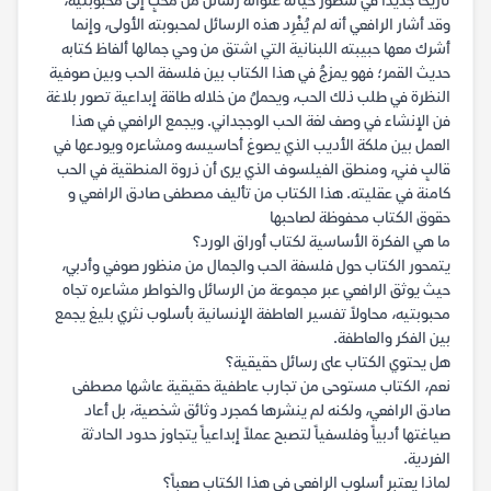
تاريخًا جديدًا في سطور حياته عنوانه رسائل من محبٍ إلى محبوبتيه،
وقد أشار الرافعي أنه لم يُفْرِد هذه الرسائل لمحبوبته الأولى، وإنما
أشرك معها حبيبته اللبنانية التي اشتق من وحي جمالها ألفاظ كتابه
حديث القمر؛ فهو يمزجُ في هذا الكتاب بين فلسفة الحب وبين صوفية
النظرة في طلب ذلك الحب، ويحملُ من خلاله طاقة إبداعية تصور بلاغة
فن الإنشاء في وصف لغة الحب الوججداني. ويجمع الرافعي في هذا
العمل بين ملكة الأديب الذي يصوغ أحاسيسه ومشاعره ويودعها في
قالبٍ فني، ومنطق الفيلسوف الذي يرى أن ذروة المنطقية في الحب
كامنة في عقليته. هذا الكتاب من تأليف مصطفى صادق الرافعي و
حقوق الكتاب محفوظة لصاحبها
ما هي الفكرة الأساسية لكتاب أوراق الورد؟
يتمحور الكتاب حول فلسفة الحب والجمال من منظور صوفي وأدبي،
حيث يوثق الرافعي عبر مجموعة من الرسائل والخواطر مشاعره تجاه
محبوبتيه، محاولاً تفسير العاطفة الإنسانية بأسلوب نثري بليغ يجمع
بين الفكر والعاطفة.
هل يحتوي الكتاب على رسائل حقيقية؟
نعم، الكتاب مستوحى من تجارب عاطفية حقيقية عاشها مصطفى
صادق الرافعي، ولكنه لم ينشرها كمجرد وثائق شخصية، بل أعاد
صياغتها أدبياً وفلسفياً لتصبح عملاً إبداعياً يتجاوز حدود الحادثة
الفردية.
لماذا يعتبر أسلوب الرافعي في هذا الكتاب صعباً؟