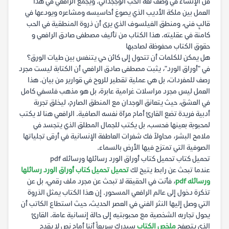
فن الإنشاء في وصف لغة الحب الوججداني. ويجمع الرافعي في هذا
العمل بين ملكة الأديب الذي يصوغ أحاسيسه ومشاعره ويودعها في
قالبٍ فني، ومنطق الفيلسوف الذي يرى أن ذروة المنطقية في الحب
كامنة في عقليته. هذا الكتاب من تأليف مصطفى صادق الرافعي و
حقوق الكتاب محفوظة لصاحبها
هل يمكن للكلمات أن تتحول إلى كائن حي يتنفس بين طيات الورق؟
في "أوراق الورد"، يثبت مصطفى صادق الرافعي أن الكتابة ليست مجرد
رصف للمفردات، بل هي عملية تقطير للروح في قوارير من بيان. هذا
العمل ليس مجرد مراسلات غرامية عابرة، بل هو مذهب فلسفي كامل
في العشق، حيث يتعانق الوجدان مع المنطق الصارم، ليخلق تجربة
أدبية فريدة تضع القارئ أمام مرآة نفسه الصافية. الرافعي هنا لا يكتب
لمحبوبة بعينها فحسب، بل يكتب للجمال المطلق الذي يتجسد في
ملامح البشر، محاولاً فك شفرات العاطفة الإنسانية في أرقى تجلياتها
الصوفية التي تمتزج فيها الأرض بالسماء.
تحميل كتاب تحميل كتاب أوراق الورد رسائلها ورسائله pdf
عندما تبحث عن رابط يتيح لك
تحميل تحميل كتاب أوراق الورد رسائلها
ورسائله pdf
، فأنت في الحقيقة لا تبحث عن مجرد ملف رقمي، بل عن
تذكرة دخول إلى عالم الرافعي المسحور. إن هذا الكتاب يمثل الذروة
التي وصل إليها النثر الفني في العصر الحديث، حيث استطاع الكاتب أن
يحول تجاربه الشخصية مع محبوبتيه إلى حالة إنسانية عامة. القارئ
الذي يتصفح
ملخص الكتاب
سيدرك سريعاً أننا أمام نص لا يقدم