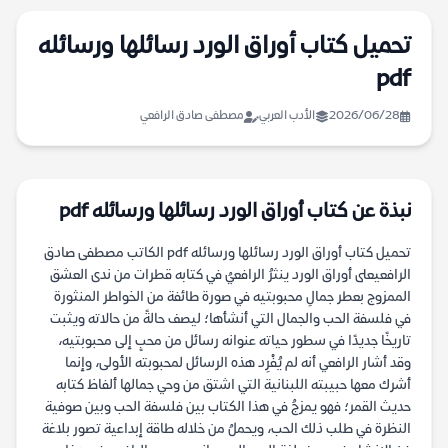
تحميل كتاب أوراق الورد رسائلها ورسائله
pdf
2026/06/28
الأدب العربي
مصطفى صادق الرافعي
نبذة عن كتاب أوراق الورد رسائلها ورسائله pdf
تحميل كتاب أوراق الورد رسائلها ورسائله pdf الكاتب مصطفى صادق
الرافعيعلى أوراق الورد ينثرُ الرافعيُ في كتابه قطرات من ندى العشق
الممزوج بعطر جمالِ محبوبتيه في صورة طائفة من الخواطر المنثورة
في فلسفة الحب والجمال التي أنشأها؛ ليصف حالةً من حالاته ويثبت
تاريخًا جديدًا في سطور حياته عنوانه رسائل من محبٍ إلى محبوبتيه،
وقد أشار الرافعي أنه لم يُفْرِد هذه الرسائل لمحبوبته الأولى، وإنما
أشرك معها حبيبته اللبنانية التي اشتق من وحي جمالها ألفاظ كتابه
حديث القمر؛ فهو يمزجُ في هذا الكتاب بين فلسفة الحب وبين صوفية
النظرة في طلب ذلك الحب، ويحملُ من خلاله طاقة إبداعية تصور بلاغة