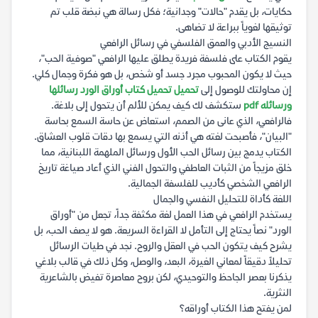
حكايات، بل يقدم "حالات" وجدانية؛ فكل رسالة هي نبضة قلب تم
توثيقها لغوياً ببراعة لا تضاهى.
النسيج الأدبي والعمق الفلسفي في رسائل الرافعي
يقوم الكتاب على فلسفة فريدة يطلق عليها الرافعي "صوفية الحب"،
حيث لا يكون المحبوب مجرد جسد أو شخص، بل هو فكرة وجمال كلي.
إن محاولتك للوصول إلى
تحميل تحميل كتاب أوراق الورد رسائلها
ورسائله pdf
ستكشف لك كيف يمكن للألم أن يتحول إلى بلاغة.
فالرافعي، الذي عانى من الصمم، استعاض عن حاسة السمع بحاسة
"البيان"، فأصبحت لغته هي أذنه التي يسمع بها دقات قلوب العشاق.
الكتاب يدمج بين رسائل الحب الأول ورسائل الملهمة اللبنانية، مما
خلق مزيجاً من الثبات العاطفي والتحول الفني الذي أعاد صياغة تاريخ
الرافعي الشخصي كأديب للفلسفة الجمالية.
اللغة كأداة للتحليل النفسي والجمال
يستخدم الرافعي في هذا العمل لغة مكثفة جداً، تجعل من "أوراق
الورد" نصاً يحتاج إلى التأمل لا القراءة السريعة. هو لا يصف الحب، بل
يشرح كيف يتكون الحب في العقل والروح. نجد في طيات الرسائل
تحليلاً دقيقاً لمعاني الغيرة، البعد، والوصل، وكل ذلك في قالب بلاغي
يذكرنا بعصر الجاحظ والتوحيدي، لكن بروح معاصرة تفيض بالشاعرية
النثرية.
لمن يفتح هذا الكتاب أوراقه؟