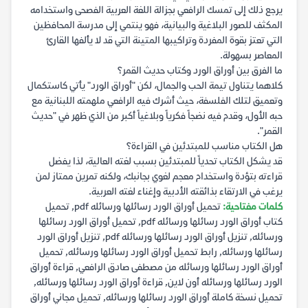
يرجع ذلك إلى تمسك الرافعي بجزالة اللغة العربية الفصحى واستخدامه
المكثف للصور البلاغية والبيانية، فهو ينتمي إلى مدرسة المحافظين
التي تعتز بقوة المفردة وتراكيبها المتينة التي قد لا يألفها القارئ
المعاصر بسهولة.
ما الفرق بين أوراق الورد وكتاب حديث القمر؟
كلاهما يتناول تيمة الحب والجمال، لكن "أوراق الورد" يأتي كاستكمال
وتعميق لتلك الفلسفة، حيث أشرك فيه الرافعي ملهمته اللبنانية مع
حبه الأول، وقدم فيه نضجاً فكرياً وبلاغياً أكبر من الذي ظهر في "حديث
القمر".
هل الكتاب مناسب للمبتدئين في القراءة؟
قد يشكل الكتاب تحدياً للمبتدئين بسبب لغته العالية، لذا يفضل
قراءته بتؤدة واستخدام معجم لغوي بجانبك، ولكنه تمرين ممتاز لمن
يرغب في الارتقاء بذائقته الأدبية وإغناء لغته العربية.
كلمات مفتاحية:
تحميل أوراق الورد رسائلها ورسائله pdf, تحميل
كتاب أوراق الورد رسائلها ورسائله pdf, تحميل أوراق الورد رسائلها
ورسائله, تنزيل أوراق الورد رسائلها ورسائله pdf, تنزيل أوراق الورد
رسائلها ورسائله, رابط تحميل أوراق الورد رسائلها ورسائله, تحميل
أوراق الورد رسائلها ورسائله من مصطفى صادق الرافعي, قراءة أوراق
الورد رسائلها ورسائله أون لاين, قراءة أوراق الورد رسائلها ورسائله,
تحميل نسخة كاملة أوراق الورد رسائلها ورسائله, تحميل مجاني أوراق