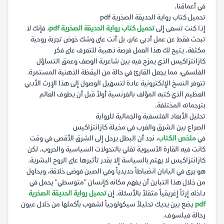
في أعماقنا.
تحميل كتاب رواية الحديقة الصخرية pdf
إذا كنت تسعى إلى
تحميل كتاب رواية الحديقة الصخرية pdf
، فإنك لا
تبحث فقط عن عمل أدبي عابر، بل أنت على وشك خوض تجربة روحية
مكثفة. يتيح لك هذا العمل فرصة ذهبية للتعرف على فكر
كازانتزاكيس الذي يمزج فيه بين شاعرية الوصف وعمق التساؤل
الفلسفي، مما يجعل القارئ في حالة من اليقظة الذهنية المستمرة.
تتوفر النسخ الإلكترونية عادة لتسهيل الوصول إلى هذا الإرث الأدبي
العظيم الذي كتبه المؤلف بالفرنسية أولاً قبل أن يطوف العالم
بترجماته المختلفة.
تحليل الأبعاد الفلسفية والجمالية للرواية
الصراع بين الشرق والغرب في مخيلة كازانتزاكيس
في
ملخص الكتاب
، نجد أن البطل يرحل إلى الشرق الأقصى في وقت
كانت فيه القارة الآسيوية تغلي بالتحولات السياسية والحروب. لكن
كازانتزاكيس لا يهتم بالسياسة إلا بقدر تأثيرها على الروح البشرية.
هو يرى في اليابان انضباطاً حديدياً وفي الصين فوضى خلاقة، ويحاول
من خلال هذا التباين أن يفهم مكانه كإنسان "متوسطي" يحمل في
داخله إرثاً إغريقياً مثقلاً بالأسئلة. إن
تحميل رواية الحديقة الصخرية
pdf
يضع بين يديك تحليلاً سيكولوجياً لشعوب بأكملها من خلال عيون
رحالة فيلسوف.