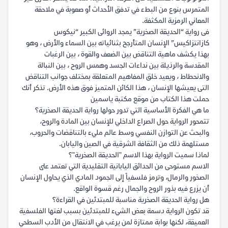
المتمرس بنوع من البطء في تدفق الأحداث أو صعوبة في ملاحقة
المعاني الرمزية المكثفة.
فى رواية “الحديقة الصخرية” يمجد الروائى الكبير “نيكوس
كازانتزاكيس” الإنسان المتأرجح بثنائياته بين السماء والأرض ، وهو
بهذا يكشف ماهية التناقض بين الضعف والقوة ، بين الرغبات
المقدسة والرذيلة بين نداءات الجسد وهمس الروح ، بين النبالة
والانحطاط ، ويعيد خلق المفاهيم المتعلقة بمختلف جوانب التناقض
التى يعيشها الإنسان ، هذا الكائن المتميز فوق هذه الأرض. تذكر أنك
حملت هذا الكتاب من موقع مكتبة ياسمين
ما هي الفكرة الأساسية التي تدور حولها رواية الحديقة الصخرية؟
تتمحور الرواية حول الصراع الداخلي للإنسان بين المادة والروح،
والبحث عن التوازن النفسي وسط عالم مليء بالتناقضات والحروب،
مستلهمة ذلك من الثقافة الشرقية في الصين واليابان.
لماذا سميت الرواية بهذا الاسم "الحديقة الصخرية"؟
الاسم مستوحى من الحدائق اليابانية التقليدية التي تعتمد على
الصخور والرمال، وترمز فلسفياً إلى الجمود المادي الذي يحاول الإنسان
أن يزرع فيه بذور الروح والجمال رغم قسوة الواقع.
هل رواية الحديقة الصخرية مناسبة للمبتدئين في القراءة؟
قد تكون الرواية دسمة بعض الشيء للمبتدئين بسبب لغتها الفلسفية
العميقة، لكنها بوابة ممتازة لمن يرغب في الانتقال من الأدب السطحي