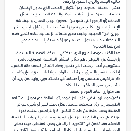
ثنائية الجسد والروح: الصخرة والزهرة
تعتبر "الحديقة الصخرية" رمزاً للتوازن الصعب الذي يحاول الإنسان
تحقيقه. الصخرة تمثل الثبات، القوة، والمادة الصماء، بينما تمثل
الحديقة (أو الزهور التي تنمو بين الصخور) الروح، الجمال، والهشاشة
الإنسانية. يبرع الكاتب في تصوير الشخصيات التي تقابل البطل، مثل
"جوزي-لان" الصينية، وكيف تصبح علاقاته الإنسانية ساحة لتجلي هذه
التناقضات، حيث يتحول الحب من غريزة جسدية إلى ارتقاء صوفي.
لمن هذا الكتاب؟
هذا الكتاب موجه للقارئ الذي لا يكتفي بالحبكة القصصية البسيطة،
بل يبحث عن "الجوهر". هو مثالي لعشاق الفلسفة الوجودية، ولمن
يستهويهم أدب الرحلات الذي يتجاوز وصف الأماكن ليصف حالة النفس.
إذا كنت تشعر بالتمزق بين نداءات الواجب ونداءات الحرية، فإن كلمات
كازانتزاكيس ستلمس وتراً حساساً في داخلك، فهي رواية لمن يريد أن
يتأمل في معنى الحياة وسط الركام.
نقد متوازن: نقاط القوة والضعف
تكمن قوة الرواية في لغتها الجزلة وقدرتها الفائقة على تحويل المشاهد
الطبيعية إلى رؤى فلسفية عميقة؛ فكل وصف لحجر أو شجرة هو في
الحقيقة وصف لخلجة من خلجات النفس. كازانتزاكيس يمتلك قدرة
فريدة على جعل القارئ يشعر بثقل الوجود وجماله في آن واحد. أما نقطة
الضعف، فقد تكمن في "التجريد" الزائد في بعض المقاطع، حيث تطغى
المونولوجات الفلسفية على الحركة الدرامية، مما قد يشعر القارئ غير