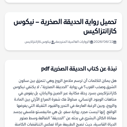
تحميل رواية الحديقة الصخرية – نيكوس
كازانتزاكيس
2026/06/22
الروايات العالمية المترجمة
نيكوس كازانتزاكيس
نبذة عن كتاب الحديقة الصخرية pdf
هل يمكن للكلمات أن ترسم ملامح الروح وهي تتمزق بين سكون
الشرق وصخب الغرب؟ في رواية "الحديقة الصخرية"، لا يكتفي نيكوس
كازانتزاكيس بسرد رحلة مكانية عبر الصين واليابان، بل يغوص في
متاهات الوجود الإنساني، محاولاً فك شفرة الصراع الأزلي بين المادة
والروح، وبين الرغبة العارمة في التحرر والقيود الثقيلة التي يفرضها
الواقع. إنها ليست مجرد رواية سفر، بل هي مانيفستو فلسفي يجسد
معاناة الكائن البشري في بحثه عن "الحديقة" الضائعة وسط صخور
الحياة القاسية، حيث تصبح الطبيعة مرآة تعكس التناقضات الكامنة