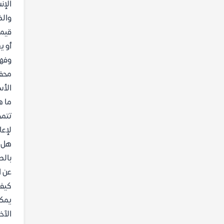
الإن
والض
قيمة
أو ي
محفو
الأس
ما ه
تتمح
لإعا
هل ي
بالط
عن ا
كيف ي
يمكن
الآخ