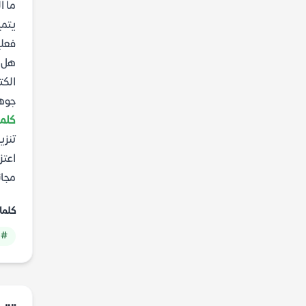
ما ا
يتمي
فعلي
هل ا
الكت
جوهر
كلما
تنزي
اعتز
مجان
كلما
# 