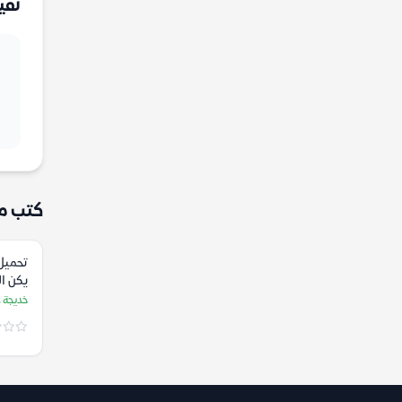
تقي
كتب م
تحميل
يكن النه
خديجة ع