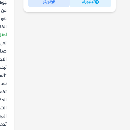
تيليجرام
تويتر
جوهر
من خ
هو ف
الكا
اعتزل
لمن 
هذا 
الاج
تبحث
"الم
نقد 
تكمن
المف
الشد
التب