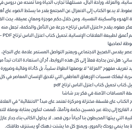
سانية، والعزلة، وراحة البال، مستلهمًا تجارب الحياة وما تمنحه من دروس
غوط.لا يدعو الكتاب إلى الانعزال عن المجتمع بقدر ما يسلط الضوء على أهم
 الهدوء والسكينة النفسية. ومن خلال حكم موجزة ومعانٍ عميقة، يحث القا
عكر صفوه.يقدم «اعتزل الناس ترتاح» جرعة من التأمل والحكمة، تجعل منه كت
وفهم
ظة لصاحبها
صر يقدس الضجيج الاجتماعي ويعتبر التواصل المستمر علامة على النجاح، ي
ساني: هل نحن بحاجة فعلاً إلى كل هذه الروابط، أم أن استعادة الذات تبدأ م
د تعريف مفهوم "العزلة" لا بوصفها انطواءً سلبياً، بل كأداة وقائية وضرو
رية ليفكك مسببات الإرهاق العاطفي التي تلاحق الإنسان المعاصر في كل 
ل كتاب تحميل كتاب اعتزل الناس ترتاح pdf
ة المسافات الآمنة في فكر بدر شاشا
 الكتاب على فلسفة مختزلة ومركزة تعتمد على مبدأ "الانتقائية" في العلا
 القارئ إلى رحلة عبر خمسين حكمة وتأملاً، صُممت لتكون بمثابة بوصلة لل
بية التي يبثها المحيطون بنا أحياناً دون قصد. لا يحاول الكاتب بناء جدار عاز
بما ينمي روحك بالمرور، ويمنع كل ما يشتت ذهنك أو يستنزف طاقتك.