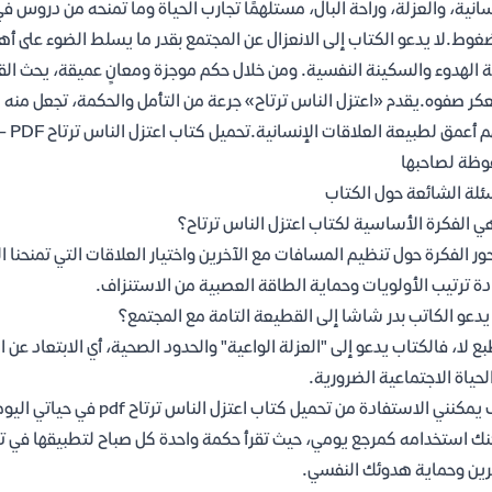
سانية، والعزلة، وراحة البال، مستلهمًا تجارب الحياة وما تمنحه من دروس
غوط.لا يدعو الكتاب إلى الانعزال عن المجتمع بقدر ما يسلط الضوء على أهم
 الهدوء والسكينة النفسية. ومن خلال حكم موجزة ومعانٍ عميقة، يحث القا
عكر صفوه.يقدم «اعتزل الناس ترتاح» جرعة من التأمل والحكمة، تجعل منه كت
وفهم
ظة لصاحبها
ئلة الشائعة حول الكتاب
ي الفكرة الأساسية لكتاب اعتزل الناس ترتاح؟
ور الفكرة حول تنظيم المسافات مع الآخرين واختيار العلاقات التي تمنحنا الس
دة ترتيب الأولويات وحماية الطاقة العصبية من الاستنزاف.
دعو الكاتب بدر شاشا إلى القطيعة التامة مع المجتمع؟
بع لا، فالكتاب يدعو إلى "العزلة الواعية" والحدود الصحية، أي الابتعاد ع
لحياة الاجتماعية الضرورية.
مكنني الاستفادة من تحميل كتاب اعتزل الناس ترتاح pdf في حياتي اليومية؟
ك استخدامه كمرجع يومي، حيث تقرأ حكمة واحدة كل صباح لتطبيقها في تع
رين وحماية هدوئك النفسي.