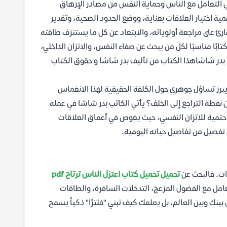
 في التعامل مع الناس وحماية النفس من مصادر الإرهاق
ية اختيار العلاقات بعناية، ووضع الحدود الصحية، وتقدير
رئ على مراجعة أولوياته، والابتعاد عن كل ما يستنزف طاقته
ابًا مناسبًا لكل من يبحث عن صفاء النفس، والاتزان الداخلي،
 أعمق لطبيعة العلاقات الإنسانية.تحميل كتاب اعتزل الناس ترتاح PDF - بدر شاشاهذا الكتاب من تأليف بدر شاشا و حقوق الكتاب
برز تساؤل جوهري حول الكلفة الحقيقية لهذا الانغماس
ن نقطة التراجع إلى الخلف؟ يأتي الكاتب بدر شاشا في عمله
رة حتمية للاتزان النفسي، حيث يغوص في أعماق العلاقات
تفصيل من تفاصيل حياته اليومية.
قات. فالبحث عن
تحميل تحميل كتاب اعتزل الناس ترتاح pdf
تعامل مع الفضول المزعج، التدخلات السافرة، والطاقات
ل بينك وبين العالم، بل يعلمك كيف تبني "فلترًا" ذكياً يسمح