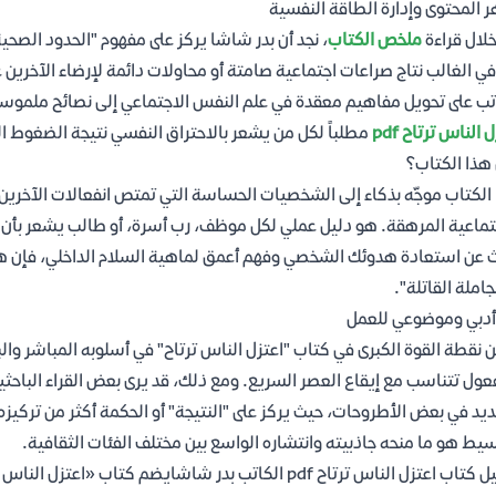
 المحتوى وإدارة الطاقة النفسية
لال قراءة
ملخص الكتاب
، نجد أن بدر شاشا يركز على مفهوم "الحدود الصحية
ي الغالب نتاج صراعات اجتماعية صامتة أو محاولات دائمة لإرضاء الآخري
تب على تحويل مفاهيم معقدة في علم النفس الاجتماعي إلى نصائح ملموسة
 الناس ترتاح pdf
مطلباً لكل من يشعر بالاحتراق النفسي نتيجة الضغوط ا
هذا الكتاب؟
الكتاب موجّه بذكاء إلى الشخصيات الحساسة التي تمتص انفعالات الآخرين،
تماعية المرهقة. هو دليل عملي لكل موظف، رب أسرة، أو طالب يشعر بأن 
 عن استعادة هدوئك الشخصي وفهم أعمق لماهية السلام الداخلي، فإن هذا ا
جاملة القاتلة".
أدبي وموضوعي للعمل
 نقطة القوة الكبرى في كتاب "اعتزل الناس ترتاح" في أسلوبه المباشر وا
عول تتناسب مع إيقاع العصر السريع. ومع ذلك، قد يرى بعض القراء الباحث
يد في بعض الأطروحات، حيث يركز على "النتيجة" أو الحكمة أكثر من تركيزه
سيط هو ما منحه جاذبيته وانتشاره الواسع بين مختلف الفئات الثقافية.
تحميل كتاب اعتزل الناس ترتاح pdf الكاتب بدر شاشايضم 