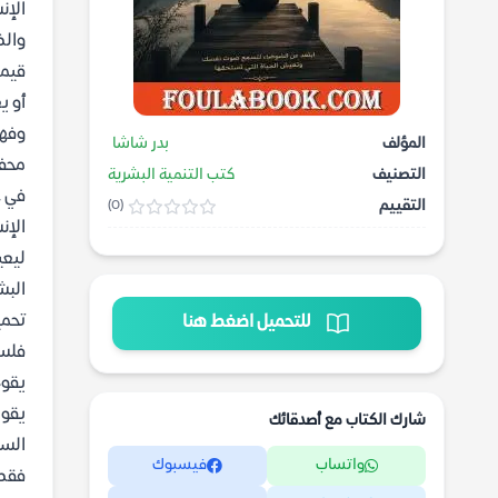
الإن
والض
قيمة
أو ي
المؤلف
بدر شاشا
محفو
التصنيف
كتب التنمية البشرية
في ع
التقييم
(0)
الإن
ليعي
البش
تحمي
للتحميل اضغط هنا
فلسف
يقوم
يقود
شارك الكتاب مع أصدقائك
السل
واتساب
فيسبوك
فقط 