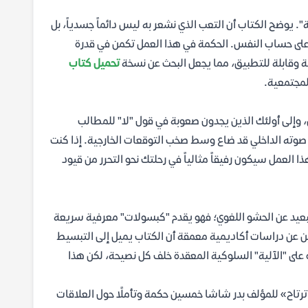
". يوضح الكتاب أن التعب الذي نشعر به ليس دائماً جسدياً، بل
ن على حساب النفس. الحكمة في هذا العمل تكمن في قدرة
 وقابلة للتطبيق، مما يجعل البحث عن نسخة
تحميل كتاب
لمجتمعية.
 وإلى أولئك الذين يجدون صعوبة في قول "لا" للمطالب
صوته الداخلي قد ضاع وسط صخب التوقعات الخارجية. إذا كنت
لعمل سيكون رفيقاً مثالياً في رحلتك نحو التحرر من قيود
لبعيد عن الحشو اللغوي؛ فهو يقدم "كبسولات" معرفية سريعة
ين عن دراسات أكاديمية معمقة أن الكتاب يميل إلى التبسيط
 على "الآلية" السلوكية المعقدة خلف كل نصيحة، لكن هذا
كتاب «اعتزل الناس ترتاح» للمؤلف بدر شاشا خمسين حكمة وتأملًا حول العلاقات