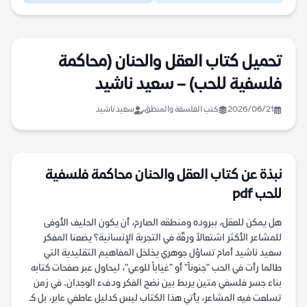
تحميل كتاب العقل والحنان (محاكمة
فلسفية للحب) – سعيد ناشيد
2026/06/21
كتب الفلسفة والمنطق
سعيد ناشيد
نبذة عن كتاب العقل والحنان محاكمة فلسفية
للحب pdf
هل يمكن للعقل، ببروده ومنطقه الصارم، أن يكون الحليف الأوفى
للمشاعر الأكثر اشتعالاً ورقّة في التجربة الإنسانية؟ يضعنا المفكر
سعيد ناشيد أمام تساؤل جوهري يخلخل المفاهيم التقليدية التي
طالما رأت في الحب "جنوناً" أو "غياباً للوعي"، ليحاول عبر صفحات كتابه
بناء جسر فلسفي متين يربط بين نضج الفكر ودفء الوجدان. في زمن
تسلعت فيه المشاعر، يأتي هذا الكتاب ليس كدليل عاطفي عابر، بل كـ