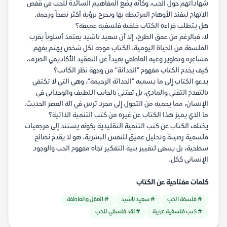
شهاداتهم حول الحب، وكأنه يضع المفاهيم السائدة للحب في قفص
الاتهام ليفند الأوهام المرتبطة بها ويخرج برؤية أكثر نضجاً ورحمة.
هل يتطلب قراءة الكتاب خلفية فلسفية عميقة؟
لا، فبالرغم من عمق الطرح، إلا أن سعيد ناشيد يعتمد أسلوباً يقرب
الفلسفة من الحياة اليومية. الكتاب موجه لكل شخص يهتم بفهم
مشاعره وتطوير وعيه العاطفي بعيداً عن التعقيد الأكاديمي الصرف.
كيف يخدم الكتاب مفهوم "الحداثة" من وجهة نظر الكاتب؟
يدعو الكتاب إلى ما يسميه "الحداثة الرحيمة"، وهي التي لا تكتفي
بالتقدم التقني والمادي، بل تعتني بالجانب اللطيف والوجداني في
الإنسان، مما يحميه من التحول إلى مجرد ترس في آلة العصر الحديث.
ما الذي يميز هذا الكتاب عن غيره من كتب التنمية الذاتية؟
يختلف الكتاب عن كتب التنمية التقليدية بكونه يستند إلى مرجعيات
فلسفية رصينة وتحليل عميق للنفس البشرية. هو لا يقدم نصائح
سطحية، بل يسعى لتغيير بنية التفكير تجاه مفهوم الحب والوجود
الإنساني ككل.
كلمات مفتاحية عن الكتاب
# فلسفة الحب
# سعيد ناشيد
# العقل والعاطفة
# كتب فلسفية عربية
# نقد فلسفي للحب