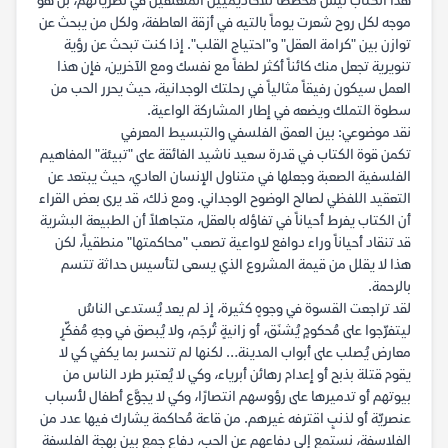
هذا الكتاب ليس مخصصاً للأكاديميين المنغلقين في نظرياتهم، بل هو
موجه لكل روح شعرت يوماً بالتيه في أزقة العاطفة، ولكل من يبحث عن
توازن بين "كرامة العقل" و"احتياج القلب". إذا كنت تبحث عن رؤية
تنويرية تجعل منك كائناً أكثر لطفاً مع نفسك ومع الآخرين، فإن هذا
العمل سيكون رفيقاً مثالياً في رحلتك الوجدانية، حيث يحرر الحب من
سطوة التملك ويضعه في إطار المشاركة الواعية.
نقد موضوعي: بين العمق الفلسفي والتبسيط المعرفي
تكمن قوة الكتاب في قدرة سعيد ناشيد الفائقة على "تبيئة" المفاهيم
الفلسفية الصعبة وجعلها في متناول الإنسان العادي، حيث يبتعد عن
التعقيد اللفظي لصالح الوضوح الوجداني. ومع ذلك، قد يرى بعض القراء
أن الكتاب يفرط أحياناً في تفاؤله بالعقل، متجاهلاً أن الطبيعة البشرية
قد تنقاد أحياناً وراء دوافع لاواعية تصعب "محاكمتها" منطقياً، لكن
هذا لا يقلل من قيمة المشروع الذي يسعى لتأسيس حداثة تتسم
بالرحمة.
لقد تراجعت القسوة في وجوهٍ كثيرة، إذ لم يعد يُستدعى الناسُ
ليتفرّجوا على مُحكومٍ يُشنَق، أو زانيةٍ تُرجَم، ولا يُبصق في وجهِ مُفكّرٍ
معارض يُصلب على أبواب المدينة… لكنها لم تنحسر بما يكفي كي لا
يقوم قتلة بذبح أو إعدام رهائن أبرياء، وكي لا يُعتبر طرد الناس من
بيوتهم أو تدميرها على رؤوسهم انتصارًا، وكي لا يجوَّع أطفال لأسباب
عنصريّة أو لذنبٍ اقترفه غيرهم. من قاعة مُحاكمة يشارك فيها عدد من
الفلاسفة، نستمع إلى دفاعهم عن الحب، دفاع جمع بين بهجة الفلسفة