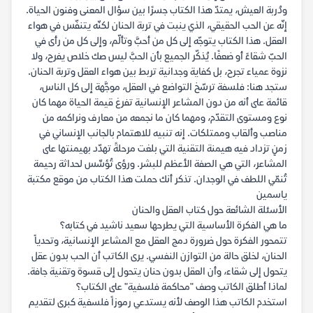
ودُربة العيش، يمتدّ هذا الكتاب جسرًا بين سؤال المعنى وفنون الحياة.
إنّه عن الحب الحقيقي، الذي ينبت في تربة الحنان لكنّه يتنفّس في هواء
العقل. هذا الكتاب يتوجّه إلى كل من أحبَّ وتألّم، وإلى كل من رأى في
الحبّ شقاءً أو ضعفًا. يُذكّر الجميع بأن الحبَّ ليس صك خلاص يفرح، ولا
نزوة عمياء تجرح، بل كفاية وجدانية تربط بين هواء العقل وتربة الحنان.
ستجد هنا: فلسفة ترسّخ التواضع في العقل، موجَّهة إلى كل الناس،
قائمة على أنه من دون المشاعر الإنسانية تفرغ قيمة الحياة مهما كان
نوع ومستوى التقدّم، ومهما كان ما نجمعه من معارف ونراكمه من
مناصب وألقاب وممتلكات. إنه تنبيه للاهتمام بالجانب الإنساني في
زمنٍ تزداد فيه هيمنة التقنية التي بلغت مرحلةً تهدّد بهيمنتها على
المشاعر، التي هي الصفة الأعظم للبشر. ورؤى تُؤسِّس لحداثة رحيمة
تُنمّي اللطف في الوجدان. تذكر أنك حملت هذا الكتاب من موقع مكتبة
ياسمين
الأسئلة الشائعة حول كتاب العقل والحنان
ما هي الفكرة الأساسية التي يطرحها سعيد ناشيد في كتابه؟
تتمحور الفكرة حول ضرورة دمج العقل مع المشاعر الإنسانية، وتحدياً
الحنان، لخلق حالة من التوازن النفسي. يرى الكاتب أن الحب بدون عقل
يتحول إلى شقاء، وأن العقل بدون حنان يتحول إلى قسوة وتقنية جافة.
لماذا أطلق الكاتب وصف "محاكمة فلسفية" على الكتاب؟
استخدم الكاتب هذا الوصف لأنه يستدعي رموزاً فلسفية كبرى لتقديم