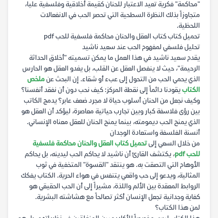
"محاكمة" فكرية تعيد الاعتبار للحنان كقيمة أخلاقية وفلسفية عليا،
متجاوزاً بذلك النظرة السطحية التي تحصر الحب في الانفعالات
اللحظية.
تحميل كتاب كتاب العقل والحنان محاكمة فلسفية للحب pdf
تحليل فلسفي لمفهوم الحب عند سعيد ناشيد
يقدم سعيد ناشيد في هذا العمل ما يمكن تسميته "أخلاق الحداثة
الرحيمة"، حيث لا ينفصل العقل عن القلب، بل يغدو العقل هو الحارس
الذي يحمي الحب من التحول إلى عبء أو شقاء. إن البحث عن
ملخص
الكتاب
يقودنا دائماً إلى نقطة المركز: كيف نحب دون أن نفقد أنفسنا؟
وكيف نجعل من الحنان أسلوب حياة لا مجرد ضعف عابر؟ يدمج الكاتب
بين رؤى فلاسفة كبار وبين تجارب حياتية معاصرة، ليؤكد أن العقل هو
الذي يمنح الحب ديمومته، بينما يمنح الحنان للعقل معناه الإنساني.
أنسنة الفلسفة واستعادة الوجدان
من خلال السعي إلى
تحميل كتاب العقل والحنان محاكمة فلسفية
للحب pdf
، يكتشف القارئ أن ناشيد لا يحاكم الحب ليدينه، بل يحاكم
الأوهام التي التصقت به. هو ينتقد "القسوة" المتخفية في ثوب
المثالية، ويدعو إلى حب واقعي يتنفس في هواء الحرية. الكتاب يفكك
الروابط المعقدة بين الألم واللذة، مشيراً إلى أن الحب الحقيقي هو
كفاية وجدانية تجعل الإنسان أكثر تصالحاً مع هشاشته البشرية.
لمن هذا الكتاب؟