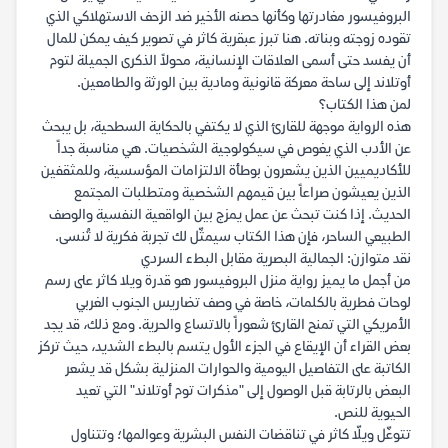
البروفيسور مغادرتها وكأنها حصنه الأخير ضد الزحف الاستهلاكي الذي
تقوده زوجته وبناته. هنا تبرز عبقرية كاثر في تصوير كيف يمكن للمال
أن يفسد حتى أسمى العلاقات الإنسانية، محولاً الذكرى الجميلة لتوم
أوتلاند إلى ساحة معركة قانونية ومادية بين الورثة والطامعين.
لمن هذا الكتاب؟
هذه الرواية موجهة للقارئ الذي لا يكتفي بالحكاية السطحية، بل يبحث
عن الأدب الذي يغوص في سيكولوجية الشخصيات. هي مناسبة جداً
للأكاديميين الذين يشعرون بوطأة الالتزامات المؤسسية، وللمثقفين
الذين يعيشون صراعاً بين قيمهم الشخصية ومتطلبات المجتمع
الحديث. إذا كنت تبحث عن عمل يمزج بين الواقعية النفسية والوصف
الطبيعي الساحر، فإن هذا الكتاب سيمثّل لك تجربة فكرية لا تُنسى.
نقد متوازن: الجمالية البصرية مقابل البطء السردي
من أجمل ما يميز رواية منزل البروفيسور هو قدرة ويلا كاثر على رسم
لوحات فطرية بالكلمات، خاصة في وصف تضاريس الجنوب الغربي
الأمريكي التي تمنح القارئ شعوراً بالاتساع والحرية. ومع ذلك، قد يجد
بعض القراء أن الإيقاع في الجزء الأول يتسم بالبطء الشديد، حيث تركز
الكاتبة على التفاصيل اليومية والحوارات المنزلية بشكل قد يشعر
البعض بالرتابة قبل الوصول إلى "مذكرات توم أوتلاند" التي تعيد
الحيوية للنص.
تتوغّل ويلّا كاثر في تناقضات النفس البشرية وعوالمها؛ وتتناول