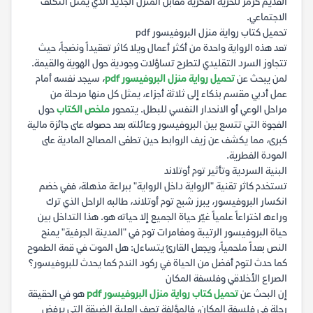
القديم كرمز للحرية الفكرية مقابل المنزل الجديد الذي يمثل التكلف
الاجتماعي.
تحميل كتاب رواية منزل البروفيسور pdf
تعد هذه الرواية واحدة من أكثر أعمال ويلا كاثر تعقيداً ونضجاً، حيث
تتجاوز السرد التقليدي لتطرح تساؤلات وجودية حول الهوية والقيمة.
لمن يبحث عن
تحميل رواية منزل البروفيسور pdf
، سيجد نفسه أمام
عمل أدبي مقسم بذكاء إلى ثلاثة أجزاء، يمثل كل منها مرحلة من
مراحل الوعي أو الانحدار النفسي للبطل. يتمحور
ملخص الكتاب
حول
الفجوة التي تتسع بين البروفيسور وعائلته بعد حصوله على جائزة مالية
كبرى، مما يكشف عن زيف الروابط حين تطغى المصالح المادية على
المودة الفطرية.
البنية السردية وتأثير توم أوتلاند
تستخدم كاثر تقنية "الرواية داخل الرواية" ببراعة مذهلة، ففي خضم
انكسار البروفيسور، يبرز شبح توم أوتلاند، طالبه الراحل الذي ترك
وراءه اختراعاً علمياً غيّر حياة الجميع إلا حياته هو. هذا التداخل بين
حياة البروفيسور الرتيبة ومغامرات توم في "المدينة الجرفية" يمنح
النص بعداً ملحمياً، ويجعل القارئ يتساءل: هل الموت في قمة الطموح
كما حدث لتوم أفضل من الحياة في ركود الندم كما يحدث للبروفيسور؟
الصراع الأخلاقي وفلسفة المكان
إن البحث عن
تحميل كتاب رواية منزل البروفيسور pdf
هو في الحقيقة
رحلة في فلسفة المكان، فالمؤلفة تصف العلية الضيقة التي يرفض