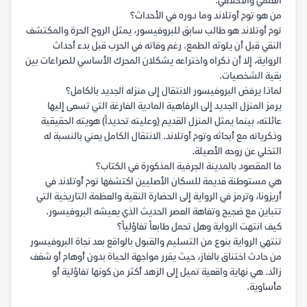
العلمي والأخلاقي.
من هو توم أوتلاند وما دوره في الأحداث؟
توم أوتلاند هو طالب سابق للبروفيسور، يمثل الروح الحرة والمكتشف
النقي قبل أن يلوثه الطمع. رغم وفاته في الحرب قبل بدء أحداث
الرواية، إلا أن ذكراه واختراعه يشكلان المحرك الأساسي للصراعات بين
بقية الشخصيات.
لماذا يرفض البروفيسور الانتقال إلى منزله الجديد بالكامل؟
يرمز المنزل الجديد إلى الرفاهية المادية الفارغة التي تسعى إليها
عائلته، بينما يمثل المنزل القديم (وعليته تحديداً) هويته الحقيقية
وذكرياته مع أبحاثه وتوم أوتلاند. الانتقال الكامل يعني بالنسبة له
التخلي عن روحه الأصيلة.
ما المقصود بالمدينة الجرفية المذكورة في الكتاب؟
هي مستوطنة قديمة للسكان الأصليين اكتشفها توم أوتلاند في
أريزونا، وترمز في الرواية إلى الحضارة النقية والعظمة التاريخية التي
تتباين مع ضجيج وتفاهة العصر الحديث الذي يعيشه البروفيسور.
كيف انتهت الرواية وهل تحمل طابعاً تفاؤلياً؟
تنتهي الرواية بنوع من التسليم والقبول بالواقع بعد نجاة البروفيسور
من حادث اختناق بالغاز، حيث يقرر مواجهة الحياة بدون أوهام أو شغف
زائد. هي نهاية واقعية تميل إلى الزهد أكثر من كونها تفاؤلية أو
مأساوية.