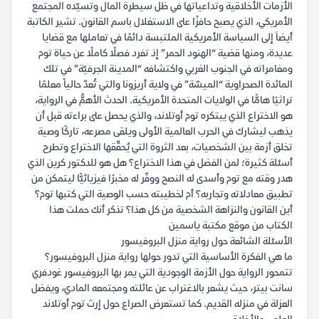
الأزمات الأخلاقية وتداعياتها في ظل سيطرة المال وتسيّده المجتمع
الأمريكي، الذي يصبح حافزًا على الاستغلال باسم القانون. تشير الكاتبة
أيضاَ إلى السياسة الأمريكية الملتبسة دائمًا في تعاملها مع قضايا
عديدة، ومنها قضية “الهنود الحمر” إذ تفرد فصلًا كاملًا عن حياة توم
ومغامراته في الجنوب الغربي واكتشافه “المدينة الجرفيّة” في تلك
المائدة الصحراوية “الميسّة” في ولاية أريزونا والتي تُعدّ حالياً معلمًا
تراثيًا هامًّا في الولايات المتحدة الأمريكية. الحدث الأهمُّ في الرواية،
هو الاختراع الذي يبتكره توم أوتلاند، والذي يحصل على براءته قبل أن
يذهب ليشارك في الحرب العالمية الأولى ويلقى مصرعه، تاركًا وصية
تخلق أزمة بين الشخصيات، بعد الثروة التي يُحقِّقها الاختراع وتطرح
أسئلة كثيرة؛ لمن الفضل في هذا الاختراع؟ هل هو للدكتور كرين الذي
هدر وقته مع توم وأسدى له النصح ووفّر له مخبرًا فيزيائيًّا ليتمكن من
تطبيق معادلاته وتجاربه؟ أم لخطيبته حسب الوصية التي كتبها توم؟
أين القانون والنزاهة الشخصية من كل هذا؟ تذكر أنك حملت هذا
الكتاب من موقع مكتبة ياسمين
الأسئلة الشائعة حول رواية منزل البروفيسور
ما هي الفكرة الأساسية التي تدور حولها رواية منزل البروفيسور؟
تتمحور الرواية حول الأزمة الوجودية التي يمر بها البروفيسور غودفري
سانت بيتر، حيث يشعر بالاغتراب عن عائلته ومجتمعه المادي، ويفضل
العزلة في منزله القديم. كما تستعرض الصراع حول إرث توم أوتلاند