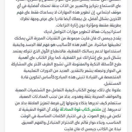
على الاستماع بتركيز والتعبير عن الذات بدقة تمنحك أفضلية في أي
موقف اجتماعي. إن تطوير هذه المهارات لا يساعدك فقط على فهم
الآخرين بشكل أفضل، بل يجعلك أيضا قادرا على عرض وجهة نظرك
بطريقة مقنعة ومؤثرة دون إثارة النزاعات.
استراتيجيات فعالة لتطوير مهارات التواصل لديك
يقدم جيمس ك فان فليت مجموعة من التقنيات المجربة التي يمكنك
تطبيقها مباشرة. من أهم هذه الأساليب هو فهم لغة الجسد وكيفية
استخدامها لدعم رسالتك اللفظية، فالانطباع الأول الذي تتركه يعتمد
بشكل كبير على إشاراتك غير اللفظية. كما يركز الكتاب على أهمية
طرح الأسئلة الذكية والمفتوحة التي تشجع الطرف الآخر على المشاركة
في الحوار وتجعله يشعر بالتقدير. العديد من الدورات التعليمية
المتخصصة في القيادة تتبنى هذه المبادئ كأساس لتكوين قادة
المستقبل.
علاوة على ذلك، يوضح الكتاب كيفية التعامل مع الشخصيات الصعبة
والمواقف المحرجة بثقة وهدوء. بدلا من تجنب المحادثات الصعبة،
ستتعلم كيف تديرها بذكاء وتحولها إلى فرصة لتعزيز العلاقة بدلا من
تدميرها. إن
ملخص كتاب قوة المحادثة
يؤكد أن القوة الحقيقية لا
تكمن في رفع الصوت، بل في اختيار الكلمات المناسبة في الوقت
المناسب، وبناء حوار قائم على الاحترام المتبادل والفهم العميق.
نبذة عن الكاتب جيمس ك فان فليت