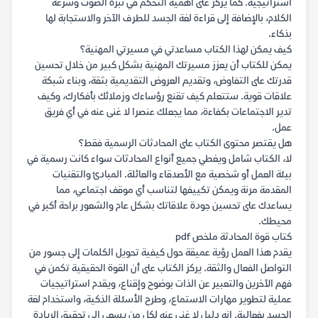
استراتيجية. كما يركز على أهمية التحكم في نبرة الصوت وسرعة
الكلام، بالإضافة إلى قراءة لغة الجسد للطرف الآخر والاستجابة لها
بذكاء.
كيف يمكن لهذا الكتاب مساعدتي في مسيرتي المهنية؟
يمكن للكتاب أن يعزز مسيرتك المهنية بشكل كبير من خلال تحسين
قدرتك على التفاوض، وتقديم العروض التقديمية بثقة، وبناء شبكة
علاقات قوية. ستتعلم كيف تقنع رؤساءك وزملائك بأفكارك، وكيف
تدير الاجتماعات بكفاءة، مما يجعلك عنصرا لا غنى عنه في أي فريق
عمل.
هل يقتصر محتوى الكتاب على المحادثات الرسمية فقط؟
لا، الكتاب شامل ويغطي جميع أنواع المحادثات سواء كانت رسمية في
بيئة العمل أو شخصية مع الأصدقاء والعائلة. المبادئ والتقنيات
المقدمة مرنة ويمكن تكييفها لتناسب أي موقف اجتماعي، مما
يساعدك على تحسين جودة علاقاتك بشكل عام والشعور براحة أكبر في
محيطك.
كتاب قوة المحادثة ملخص pdf
يقدم هذا العمل رؤية عميقة حول كيفية تحويل الكلمات إلى جسور من
التواصل الفعال والثقة. يركز الكتاب على أن القوة الحقيقية تكمن في
فهم الآخرين والتعبير عن الذات بوضوح وإقناع، ويقدم استراتيجيات
عملية لتطوير مهارات الاستماع، وطرح الأسئلة الذكية، واستخدام لغة
الجسد بفعالية. إنه دليل لا غنى عنه لكل من يسعى إلى تحقيق الريادة