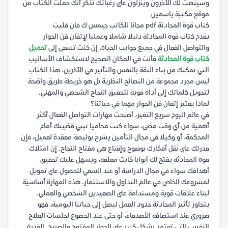
وسينصت لك الآخرون وينزلون على رغباتك تذكر أنك حملت الكتاب من
موقع مكتبة ياسمين
كتاب قوة المحادثة pdf مجانا للكاتب جيمس ك فان فليت
يقدم كتاب قوة المحادثة دليلا شاملا وعمليا لإتقان فن الحوار
والتواصل الفعال في جميع جوانب الحياة. إن كنت تسعى إلى
تحميل
كتاب قوة المحادثة
فأنت في المكان الصحيح لاستكشاف الأساليب
التي تمكنك من بناء الثقة بالنفس والتأثير في الآخرين. هذا الكتاب
ليس مجرد مجموعة من النصائح النظرية بل هو خريطة طريق واضحة
لتحويل كلماتك إلى أداة قوية لتحقيق النجاح الشخصي والمهني.
لماذا يعتبر إتقان فن الحوار مهما في حياتنا؟
في عالم اليوم سريع التغير، أصبحت مهارات التواصل الفعال أكثر
أهمية من أي وقت مضى. سواء كنت محاميا تبني قضيتك أمام
المحكمة، أو وكيلا في مجال التأمين يشرح بوليصة معقدة لعميل، فإن
قدرتك على نقل أفكارك بوضوح وإقناع هي مفتاح النجاح. إن امتلاك
قوة المحادثة يفتح لك أبوابا كانت مغلقة، ويسهل عليك تحقيق
أهدافك سواء في مجال الدراسة أو عند السعي للحصول على تمويل
لمشروعك الخاص في عالم التداول والاستثمار. هذه المهارة أساسية
لبناء علاقات قوية ومستدامة على الصعيدين الشخصي والعملي.
يتجاوز تأثير المحادثة حدود العمل ليصل إلى حياتنا اليومية، فهو
ضروري عند استضافة الأصدقاء، أو حتى عند الخضوع لجلسات العلاج
النفسي التي تعتمد بشكل كبير على الحوار المفتوح والصريح. القدرة