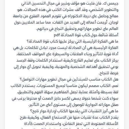
جيمس ك. فان فليت هو مؤلف وخبير في مجال التحسين الذاتي
والتطوير الشخصي، وقد ألف عشرات الكتب في هذه المجالات. هو
معالج وحاصل على درجة الدكتوراه في تقويم العمود الفقري من جامعة
لوجان. تُرجمت أعماله إلى العديد من اللغات، مما ساعد الملايين حول
العالم على تطوير مهاراتهم وتحقيق النجاح في حياتهم.
أسئلة شائعة حول كتاب قوة المحادثة pdf
ما هي الفكرة الرئيسية التي يركز عليها كتاب قوة المحادثة؟
الفكرة الرئيسية هي أن المحادثة ليست مجرد تبادل للكلمات، بل هي
أداة قوية للتأثير وبناء العلاقات والسيطرة على المواقف المختلفة.
يركز الكتاب على تعليم القارئ كيفية استخدام الكلمات ولغة الجسد
بوعي لتحقيق أهدافه الشخصية والمهنية، وكيفية تحويل أي حوار إلى
فرصة للنجاح.
هل الكتاب مناسب للمبتدئين في مجال تطوير مهارات التواصل؟
نعم، الكتاب مصمم ليكون مناسبا لجميع المستويات. يستخدم الكاتب
لغة بسيطة وأمثلة عملية تجعل المفاهيم سهلة الفهم والتطبيق،
سواء كنت شخصا خجولا يسعى لكسر حاجز الصمت أو محترفا يرغب في
صقل مهاراته الحوارية للوصول إلى مستوى أعلى من التأثير.
ما هي أبرز التقنيات التي يقدمها الكتاب لإدارة حوار ناجح؟
يقدم الكتاب عدة تقنيات منها فن الاستماع الفعال، وكيفية طرح
الأسئلة المفتوحة التي تحفز النقاش، واستخدام الصمت كأداة