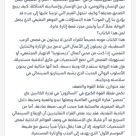
بين الإنسان والزومبي، بل بين الإنسان وإنسانيته المتآكلة. كيف يبيع
الصديق صديقه؟ وكيف تتحول القيم التي تربينا عليها إلى عبء قد
يؤدي بنا إلى الموت؟ هذه التساؤلات هي الجوهر الحقيقي الذي يجعل
الرواية عملاً أدبياً وليس مجرد قصة إثارة عابرة.
لمن هذا الكتاب؟
هذا الكتاب موجه خصيصاً للقراء الذين لا يبحثون عن قصص الرعب
السطحية، بل يميلون إلى الأعمال التي تدمج بين الإثارة والتحليل
النفسي. إذا كنت من محبي أعمال "ديستوبيا" الانهيار المجتمعي، أو
تستهويك القصص التي تضع الشخصيات في مآزق أخلاقية مستحيلة،
فإن هذه الرواية ستقدم لك وجبة دسمة. كما أنها مثالية لمن يحبون
الأسلوب الروائي الحديث الذي يشبه السيناريو السينمائي في
سلاسته وحركيته.
نقد متوازن: نقاط القوة والضعف
تكمن نقطة القوة الكبرى في "السائرون" في قدرة الكاتبين على
"تمصير" فكرة الزومبي العالمية وجعلها تبدو واقعية ومخيفة داخل
البيئة المصرية، فالمحلية هنا منحت الرعب صبغة صادقة. أما من
الناحية النقدية، فقد يجد بعض القراء التقليديين أن الإيقاع السينمائي
السريع قد أثر قليلاً على الاستفاضة في وصف العوالم الداخلية لبعض
الشخصيات الثانوية، إلا أن هذا يظل خياراً فنياً يتسق مع طبيعة
"الموسم الأول" الذي يهدف إلى الجذب والإثارة المستمرة.