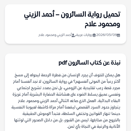
تحميل رواية السائرون – أحمد الزيني
ومحمود علام
2026/05/09
روايات عربية
أحمد الزيني ومحمود علام
نبذة عن كتاب السائرون pdf
هل يمكن للخوف أن يجرد الإنسان من فطرة الرحمة ليحوله إلى مسخ
أكثر رعباً من الموتى أنفسهم؟ في رواية السائرون، لا نجد أنفسنا أمام
مجرد قصة رعب تقليدية عن الزومبي، بل نحن بصدد تشريح اجتماعي
ونفسي عميق يسلط الضوء على هشاشة الحضارة البشرية أمام غريزة
البقاء البدائية. العمل الذي صاغه الثنائي أحمد الزيني ومحمود علام
يتجاوز حدود السرد القصصي ليضعنا أمام مرآة كاشفة لعيوبنا النفسية
حينما تنهار القوانين وتختفي السلطة، فتبدأ الوحوش الحقيقية
بالخروج من مخابئها، ليس من القبور، بل من داخل الصدور التي لوثتها
الأنانية والرغبة في النجاة بأي ثمن.