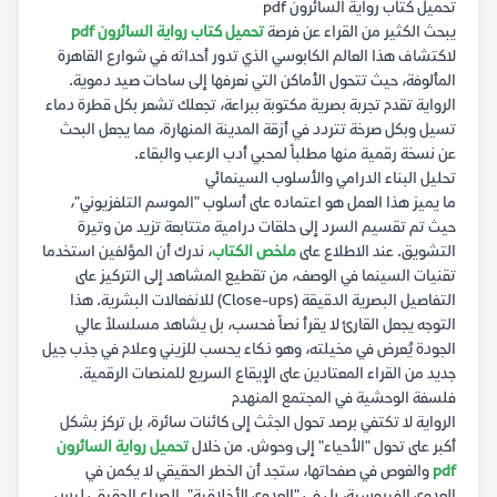
تحميل كتاب رواية السائرون pdf
يبحث الكثير من القراء عن فرصة
تحميل كتاب رواية السائرون pdf
لاكتشاف هذا العالم الكابوسي الذي تدور أحداثه في شوارع القاهرة
المألوفة، حيث تتحول الأماكن التي نعرفها إلى ساحات صيد دموية.
الرواية تقدم تجربة بصرية مكتوبة ببراعة، تجعلك تشعر بكل قطرة دماء
تسيل وبكل صرخة تتردد في أزقة المدينة المنهارة، مما يجعل البحث
عن نسخة رقمية منها مطلباً لمحبي أدب الرعب والبقاء.
تحليل البناء الدرامي والأسلوب السينمائي
ما يميز هذا العمل هو اعتماده على أسلوب "الموسم التلفزيوني"،
حيث تم تقسيم السرد إلى حلقات درامية متتابعة تزيد من وتيرة
التشويق. عند الاطلاع على
ملخص الكتاب
، ندرك أن المؤلفين استخدما
تقنيات السينما في الوصف، من تقطيع المشاهد إلى التركيز على
التفاصيل البصرية الدقيقة (Close-ups) للانفعالات البشرية. هذا
التوجه يجعل القارئ لا يقرأ نصاً فحسب، بل يشاهد مسلسلاً عالي
الجودة يُعرض في مخيلته، وهو ذكاء يحسب للزيني وعلام في جذب جيل
جديد من القراء المعتادين على الإيقاع السريع للمنصات الرقمية.
فلسفة الوحشية في المجتمع المنهدم
الرواية لا تكتفي برصد تحول الجثث إلى كائنات سائرة، بل تركز بشكل
أكبر على تحول "الأحياء" إلى وحوش. من خلال
تحميل رواية السائرون
pdf
والغوص في صفحاتها، ستجد أن الخطر الحقيقي لا يكمن في
العدوى الفيروسية، بل في "العدوى الأخلاقية". الصراع الحقيقي ليس