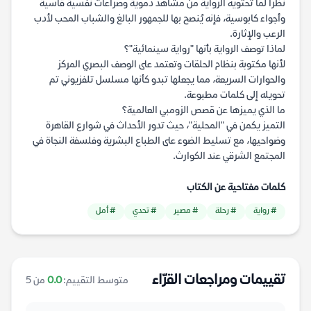
نظراً لما تحتويه الرواية من مشاهد دموية وصراعات نفسية قاسية
وأجواء كابوسية، فإنه يُنصح بها للجمهور البالغ والشباب المحب لأدب
الرعب والإثارة.
لماذا توصف الرواية بأنها "رواية سينمائية"؟
لأنها مكتوبة بنظام الحلقات وتعتمد على الوصف البصري المركز
والحوارات السريعة، مما يجعلها تبدو كأنها مسلسل تلفزيوني تم
تحويله إلى كلمات مطبوعة.
ما الذي يميزها عن قصص الزومبي العالمية؟
التميز يكمن في "المحلية"، حيث تدور الأحداث في شوارع القاهرة
وضواحيها، مع تسليط الضوء على الطباع البشرية وفلسفة النجاة في
المجتمع الشرقي عند الكوارث.
كلمات مفتاحية عن الكتاب
# رواية
# رحلة
# مصير
# تحدي
# أمل
تقييمات ومراجعات القرّاء
متوسط التقييم:
0.0
من 5