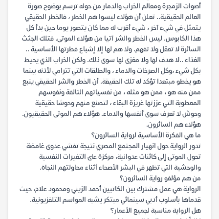
أصوات الزمجرة ومعالم الخراب والدمار من حوله ترسم بوضوح صورة
العالم الحقيقية.. تعلن أن هؤلاء ليسوا هم الخطر ، فالخطر الحقيقي
يتمثل في شيء آخر ، شيء أقرب له مما كان يتصور يوما حين بدأ كل
هذا الكابوس. ليس الخطر والشر آتيا من هؤلاء الموتى. فتلك الجثث
السائرة لا تعقل ولا تفهم. ولا هم لها إلا إشباع فطرتها الأساسية ..
الغذاء ..لا هدف لها ولا مغزى لها سوى ذلك. ولكن الخراب الذي يحيط
بكل شيء ،وكل الصرخات والدماء ، والطلقات التي تترامي لأذنه بينما
هو يخطو مبتعدا تؤكد له تلك الحقيقة. أن الخطر والشر الحقيقي ينبع
ممن منه هو ، ممن هو مثله ، من نفسياتهم التالفة ونفوسهم
المعطوبة التي عززتها غريزة البقاء ، لتصنع منهم وحوشا حقيقية
وحوش لا تعرف سوى أنفسها والدماء. هؤلاء هم الموتى الحقيقيون.
هؤلاء هم السائرون.
ما هي الفكرة الأساسية لرواية السائرون؟
تدور الرواية حول انهيار المجتمع المصري نتيجة تفشي عدوى غامضة
تحول الموتى إلى كائنات عدوانية، مركزة على التغيرات النفسية
والوحشية التي تظهر في البشر الأصحاء أثناء محاولتهم النجاة.
من هم مؤلفو رواية السائرون؟
الرواية هي عمل مشترك بين الكاتبين أحمد الزيني ومحمود علام، حيث
قدماها بأسلوب أدبي سينمائي مبتكر يشبه المواسم التلفزيونية.
هل الرواية مناسبة لجميع الأعمار؟