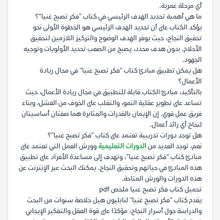
أي مرحلة عمرية.
ما هي أهمية تحديد الهدف الرئيسي في كتاب "فكر تصبح غنيا"؟
يؤكد الكتاب على أن تحديد الهدف الرئيسي هو الخطوة الأولى نحو
تحقيق النجاح، حيث يوفر الهدف الوضوح والتركيز اللازمين لتحقيق
الأحلام. بدون هدف محدد، يصبح من الصعب تحديد الأولويات وتوجيه
الجهود.
هل يمكن تطبيق مبادئ كتاب "فكر تصبح غنيا" في مجال ريادة
الأعمال؟
بالتأكيد، مبادئ الكتاب قابلة للتطبيق في مجال ريادة الأعمال، حيث
تساعد على تطوير عقلية النمو، والتغلب على الخوف من الفشل، وبناء
فريق عمل قوي. إن الإيمان بالقدرات والمثابرة هما صفتان أساسيتان
لنجاح أي رائد أعمال.
هل توجد دورات تدريبية تعتمد على كتاب "فكر تصبح غنيا"؟
نعم، توجد العديد من
الدورات التعليمية
وورش العمل التي تعتمد على
مبادئ كتاب "فكر تصبح غنيا"، وتهدف إلى مساعدة الأفراد على تطبيق
هذه المبادئ في حياتهم وتحقيق النجاح. يمكنك البحث عبر الإنترنت عن
هذه الدورات والورش المتاحة.
تحميل كتاب فكر تصبح غنيا ملخص pdf
يقدم كتاب "فكر تصبح غنيا" لنابليون هيل خلاصة سنوات من البحث
والدراسة حول أسرار النجاح، مؤكدًا على قوة العقل والتفكير الإيجابي