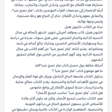
مشاركة هذه الأفكار مع الآخرين، وتبادل الخبرات والتجارب. يمكنك
أيضًا الانضمام إلى مجتمعات القراء المهتمين بكتاب "فكر تصبح غنيا"،
والتفاعل معهم وتبادل الأفكار. تذكر أن النجاح هو رحلة مستمرة،
وليس وجهة نهائية.
نبذة عن الكاتب نابليون هيل
نابليون هيل، كاتب ومؤلف أمريكي شهير، اشتهر بأعماله في مجال
التنمية الذاتية والنجاح الشخصي. قضى هيل سنوات عديدة في دراسة
حياة وسلوكيات الأشخاص الناجحين، وشارك نتائج أبحاثه في كتبه
ومحاضراته. يعتبر كتابه "فكر تصبح غنيا" من أهم الكتب في مجال
التنمية الذاتية، وقد ألهم الملايين من الناس حول العالم لتحقيق
أحلامهم.
أسئلة شائعة حول تحميل كتاب فكر تصبح غنيا pdf
ما هو موضوع كتاب "فكر تصبح غنيا"؟
يتناول الكتاب فلسفة النجاح الشامل، ويركز على قوة الفكر والإيمان
في تحقيق الأهداف المالية والشخصية. يقدم الكتاب نصائح عملية
واستراتيجيات مثبتة لتحويل الأفكار إلى واقع ملموس.
هل كتاب "فكر تصبح غنيا" مناسب لجميع الأعمار؟
نعم، الكتاب مناسب لجميع الأعمار، ولكن قد يكون أكثر فائدة
للأشخاص الذين يسعون لتحقيق النجاح في حياتهم المهنية
والشخصية. المفاهيم الواردة في الكتاب عالمية ويمكن تطبيقها في