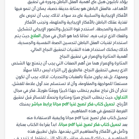
يؤكد نابليون هيل على أهمية العقل الباطن ودوره في تحقيق
الأهداف. فالعقل الباطن هو بمثابة حديقة خصبة، يمكن أن تنمو فيها
الأفكار الإيجابية والسلبية على حد سواء. لذلك، يجب أن تحرص على
تغذية عقلك الباطن بالأفكار الإيجابية والملهمة، وتجنب الأفكار
السلبية والمحبطة. استخدم قوة التخيل والتصور الإيجابي لتشكيل
واقعك الذي ترغب فيه. تمامًا كما هو الحال في مجال
العلاج
حيث يتم
استخدام تقنيات العقل الباطن لتحسين الصحة النفسية والجسدية،
كذلك يمكنك استخدام هذه التقنيات لتحقيق النجاح المالي.
أهمية المثابرة والإصرار في تحقيق النجاح
المثابرة والإصرار هما من أهم الصفات التي يجب أن يتمتع بها الشخص
الذي يسعى لتحقيق النجاح. فالطريق إلى الثراء ليس دائمًا سهلًا
وممهدًا، بل قد يكون مليئًا بالعقبات والتحديات. لذلك، يجب أن تكون
مستعدًا للمواجهة والمقاومة، وأن لا تستسلم عند أول علامة للفشل.
تذكر أن كل نجاح عظيم يتطلب جهدًا كبيرًا ووقتًا طويلاً. فكر في مجال
التداول
، حيث يتطلب النجاح صبرًا ومثابرة وتحملًا للخسائر قبل تحقيق
الأرباح.
تحميل كتاب فكر تصبح غنيا pdf مجانا برابط مباشر
يمنحك
الفرصة للتعمق في هذه المفاهيم.
تحميل كتاب فكر تصبح غنيا pdf مجانا وكيفية الاستفادة منه
بعد
تحميل كتاب فكر تصبح غنيا pdf مجانا
، ابدأ بقراءة الكتاب بعناية
وتأمل في الأفكار والمفاهيم التي يقدمها. حاول تطبيق هذه
المفاهيم في حياتك اليومية، وراقب النتائج التي تحققها. لا تتردد في