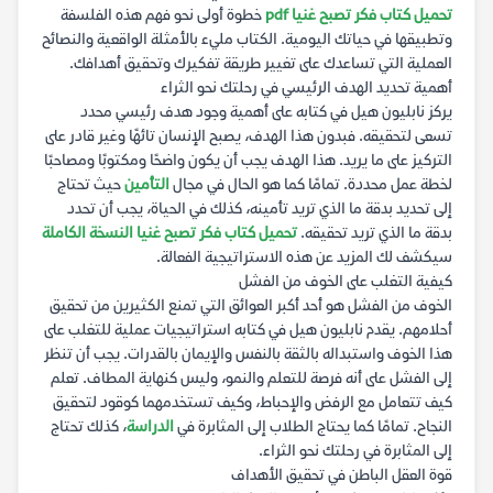
تحميل كتاب فكر تصبح غنيا pdf
خطوة أولى نحو فهم هذه الفلسفة
وتطبيقها في حياتك اليومية. الكتاب مليء بالأمثلة الواقعية والنصائح
العملية التي تساعدك على تغيير طريقة تفكيرك وتحقيق أهدافك.
أهمية تحديد الهدف الرئيسي في رحلتك نحو الثراء
يركز نابليون هيل في كتابه على أهمية وجود هدف رئيسي محدد
تسعى لتحقيقه. فبدون هذا الهدف، يصبح الإنسان تائهًا وغير قادر على
التركيز على ما يريد. هذا الهدف يجب أن يكون واضحًا ومكتوبًا ومصاحبًا
لخطة عمل محددة. تمامًا كما هو الحال في مجال
التأمين
حيث تحتاج
إلى تحديد بدقة ما الذي تريد تأمينه، كذلك في الحياة، يجب أن تحدد
بدقة ما الذي تريد تحقيقه.
تحميل كتاب فكر تصبح غنيا النسخة الكاملة
سيكشف لك المزيد عن هذه الاستراتيجية الفعالة.
كيفية التغلب على الخوف من الفشل
الخوف من الفشل هو أحد أكبر العوائق التي تمنع الكثيرين من تحقيق
أحلامهم. يقدم نابليون هيل في كتابه استراتيجيات عملية للتغلب على
هذا الخوف واستبداله بالثقة بالنفس والإيمان بالقدرات. يجب أن تنظر
إلى الفشل على أنه فرصة للتعلم والنمو، وليس كنهاية المطاف. تعلم
كيف تتعامل مع الرفض والإحباط، وكيف تستخدمهما كوقود لتحقيق
النجاح. تمامًا كما يحتاج الطلاب إلى المثابرة في
الدراسة
، كذلك تحتاج
إلى المثابرة في رحلتك نحو الثراء.
قوة العقل الباطن في تحقيق الأهداف