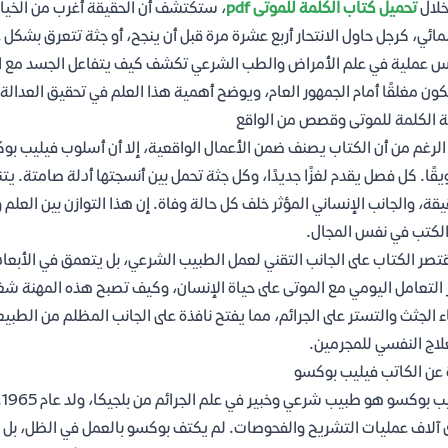
خلال
تحميل كتاب الكلمة للموتى pdf
، ستكتشف أن الحقيقة أغرب من الخيال
ائي، كرجل حاول الانتحار أربع عشرة مرة قبل أن ينجح، أو جثة تتعرق بشك
 عملية في علم الأمراض والطب الشرعي تكشف كيف يتفاعل الجسد مع المو
كون مغلقًا أمام الجمهور العام، ويوضح أهمية هذا العلم في تحقيق العدالة.
ة الكلمة للموتى وقصص من الواقع
الرغم من أن الكتاب يصنف ضمن الأعمال الواقعية، إلا أن أسلوب فيليب بوكس
قًا. كل فصل يقدم لغزًا جديدًا، وكل جثة تحمل بين أنسجتها أدلة صامتة. يتن
يقة، والجانب الإنساني المؤثر خلف كل حالة وفاة. إن هذا التوازن بين العل
لكتب في نفس المجال.
قتصر الكتاب على الجانب التقني لعمل الطبيب الشرعي، بل يتعمق في الأب
 التعامل اليومي مع الموتى على حياة الإنسان، وكيف تصبح هذه المهنة شغ
ء الجثث والتستر على الجرائم، مما يفتح نافذة على الجانب المظلم من الطبي
لاج النفسي للمجرمين.
 عن الكاتب فيليب بوكسو
ف
 آلاف عمليات التشريح والفحوصات. لم يكتف بوكسو بالعمل في الظل، بل 