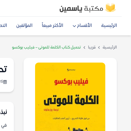
الرئيسية
الأقسام
الأكثر مبيعاً
المؤلفين
التص
الرئيسية
قريبا
تحميل كتاب الكلمة للموتى – فيليب بوكسو
تح
26
نبذة
في ه