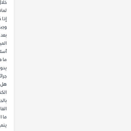
خلال
لماذ
إذا 
وجبة
بعد 
المي
أسئل
ما ه
يدور
جرائ
هل ك
الكت
بالح
القا
ما ا
يتمي