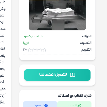
طبيع
وغرف
المو
الرج
عند 
الحق
المؤلف
فيليب بوكسو
الحس
التصنيف
قريبا
كتاب الكل
التقييم
(0)
يقدم
الجث
يجع
للتحميل اضغط هنا
الغو
يأخذ
حقيق
أن ت
شارك الكتاب مع أصدقائك
تمثل
واتساب
فيسبوك