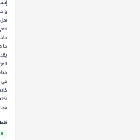
إنسا
واحد
هل ا
نعم،
حاجة
ما ه
يقدم
الفه
كتاب
في ا
خلاص
مجان
كلما
# 