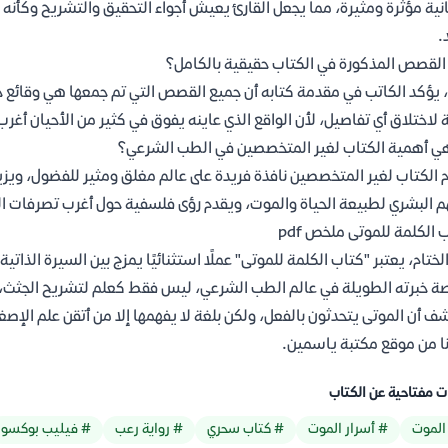
نية مؤثرة ومثيرة، مما يجعل القارئ يعيش أجواء التحقيق والتشريح وكأنه جزء
.
لقصص المذكورة في الكتاب حقيقية بالكامل؟
 يؤكد الكاتب في مقدمة كتابه أن جميع القصص التي تم جمعها هي وقائع حقي
 لاختلاق أي تفاصيل، لأن الواقع الذي عاينه يفوق في كثير من الأحيان أغرب
ي أهمية الكتاب لغير المتخصصين في الطب الشرعي؟
 الكتاب لغير المتخصصين نافذة فريدة على عالم مغلق ومثير للفضول، ويزي
م البشري لطبيعة الحياة والموت، ويقدم رؤى فلسفية حول أغرب تصرفات البشر
 الكلمة للموتى ملخص pdf
لختام، يعتبر "كتاب الكلمة للموتى" عملًا استثنائيًا يمزج بين السيرة الذاتي
ة خبرته الطويلة في عالم الطب الشرعي، ليس فقط كعلم لتشريح الجثث، 
ا من موقع مكتبة ياسمين.
ت مفتاحية عن الكتاب
الموت
# أسرار الموت
# كتاب سحري
# رواية رعب
# فيليب بوكسو