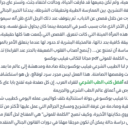
ية، ولم تكن جميعها قد فارقت الحياة، وحالات اختفاء جثث، وتستر على جرائ
ة التشريح، بين الممارسة الطبية وتحقيقات الشرطة، يحدثنا الخبير الجنائي
ت من خلال قصص عن الذباب، ثم يتوقف عند ذلك الرجل الذي ظن أنه سيموت 
ل الآخر الذي مات بسبب كسر في الجمجمة بينما كان يحاول شنق نفسه، وعند ه
هذه المرأة الميتة التي كانت تتعرق. القصص التي جُمعت هنا كلها حقيقية، 
يقة كافية بحد ذاتها، فالمخيلة البشرية لا حدود لها عندما يتعلق الأمر بالم
اسة أن تمتنع عن… ( يُنصح أصحاب القلوب الضعيفة بالحذر عند القراءة) ت
مة للموتى pdf مجانا للكاتب فيليب بوكسو
 لنا الطبيب الشرعي فيليب بوكسو رحلة صادمة ومدهشة إلى عالم ما بعد
ث وقصصها الصامتة. هذا العمل ليس مجرد سرد لوقائع، بل هو استكشاف 
له
أفضل كتب الطب الشرعي
للقراء العرب. إن كل صفحة فيه تفتح بابا على 
ص في أعماق عالم الطب الشرعي والجريمة
نا فيليب بوكسو في جولة استثنائية خلف كواليس عمله اليومي كطبيب شر
ية وصادمة من غرفة التشريح ومسارح الجرائم التي عمل عليها لأكثر من ث
روي حكايتها الأخيرة، وكيف تصبح "الكلمة للموتى" هي المفتاح لحل ألغاز م
 دراسة حالة يمكن أن تكون مرجعًا مهمًا في دورات القانون الجنائي المتقدم