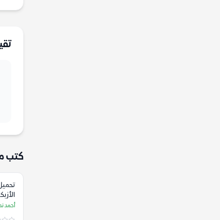
تقي
كتب م
تحميل
الأزبك
أحمد ند