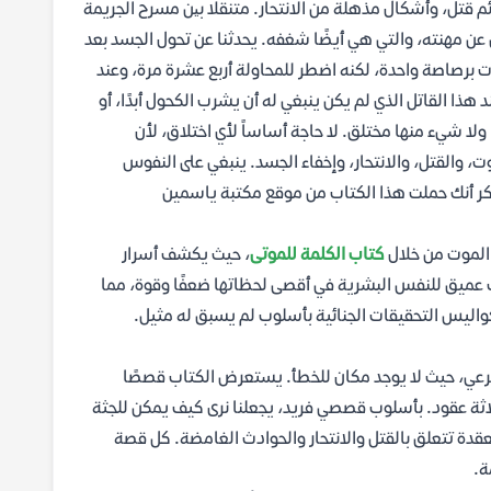
م قتل، وأشكال مذهلة من الانتحار. متنقلًا بین مسرح الجريمة
 عن مهنته، والتي هي أيضًا شغفه. يحدثنا عن تحول الجسد بعد
برصاصة واحدة، لكنه اضطر للمحاولة أربع عشرة مرة، وعند
ذا القاتل الذي لم يكن ينبغي له أن يشرب الكحول أبدًا، أو
ولا شيء منها مختلق. لا حاجة أساساً لأي اختلاق، لأن
وت، والقتل، والانتحار، وإخفاء الجسد. ينبغي على النفوس
ذكر أنك حملت هذا الكتاب من موقع مكتبة ياسمين
 الموت من خلال
كتاب الكلمة للموتى
، حيث يكشف أسرار
عميق للنفس البشرية في أقصى لحظاتها ضعفًا وقوة، مما
كواليس التحقيقات الجنائية بأسلوب لم يسبق له مثيل.
عي، حيث لا يوجد مكان للخطأ. يستعرض الكتاب قصصًا
لاثة عقود. بأسلوب قصصي فريد، يجعلنا نرى كيف يمكن للجثة
عقدة تتعلق بالقتل والانتحار والحوادث الغامضة. كل قصة
ة.