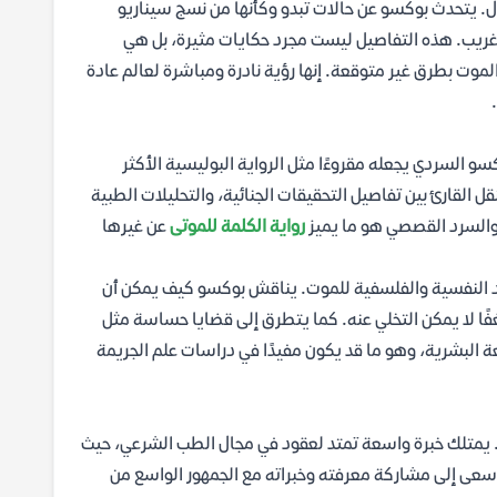
. يتحدث بوكسو عن حالات تبدو وكأنها من نسج سيناريو
ل غريب. هذه التفاصيل ليست مجرد حكايات مثيرة، بل هي
ت بطرق غير متوقعة. إنها رؤية نادرة ومباشرة لعالم عادة
و السردي يجعله مقروءًا مثل الرواية البوليسية الأكثر
قل القارئ بين تفاصيل التحقيقات الجنائية، والتحليلات الطبية
م والسرد القصصي هو ما يميز
رواية الكلمة للموتى
عن غيرها
عاد النفسية والفلسفية للموت. يناقش بوكسو كيف يمكن أن
فًا لا يمكن التخلي عنه. كما يتطرق إلى قضايا حساسة مثل
عة البشرية، وهو ما قد يكون مفيدًا في دراسات علم الجريمة
يليب بوكسو هو طبيب شرعي وخبير في علم الجرائم من بلجيكا، ولد عام 1965. يمتلك خبرة واسعة تمتد لعقود في مجال الطب الشرعي، حيث
سعى إلى مشاركة معرفته وخبراته مع الجمهور الواسع من