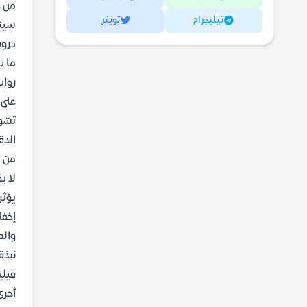
من 
تيليجرام
تويتر
سينم
دروس
ما ي
رواي
على 
تشوي
الدق
من ا
لا ي
يؤثر
إخفا
والع
نبذة
أجرى