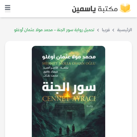
الرئيسية
قريبا
تحميل رواية سور الجنة – محمد مولا عثمان أوغلو