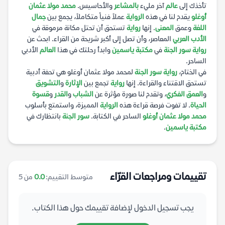
تأخذك إلى
عالم
آخر مليء
بالمشاعر
والأحاسيس.
محمد مولا عثمان
أوغلو
يقدم لنا في هذه
الرواية
عملاً فنياً متكاملاً، يجمع بين
جمال
اللغة
وعمق
المعنى
. إنها
رواية
تستحق أن تحتل مكانة مرموقة في
الأدب العربي
المعاصر، وأن تصل إلى أكبر شريحة من القراء. ابحث عن
رواية سور الجنة
في
مكتبة ياسمين
وابدأ رحلتك في هذا
العالم
الأدبي
الساحر.
في الختام،
رواية سور الجنة
لمحمد مولا عثمان أوغلو هي تحفة أدبية
تستحق الاقتناء والقراءة. إنها
رواية
تجمع بين
الإثارة
و
التشويق
و
العمق الفكري
، وتقدم لنا صورة مؤثرة عن
الشباب
و
القدر
و
قسوة
الحياة
. لا تفوت فرصة قراءة هذه
الرواية
المميزة، واستمتع بأسلوب
محمد مولا عثمان أوغلو
الساحر في الكتابة.
سور الجنة
بانتظارك في
مكتبة ياسمين
.
تقييمات ومراجعات القرّاء
متوسط التقييم:
0.0
من 5
يجب تسجيل الدخول لإضافة تقييمك حول هذا الكتاب.