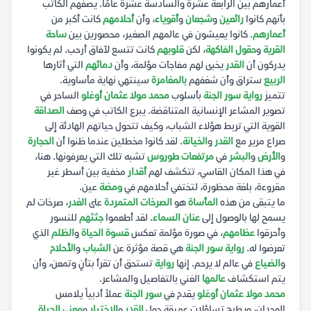
أعمارهم بين الرابعة عشرة والسادسة عشرة عامًا. يصفهم الكاتب
بأنهم كانوا
رائعين
و
شجعان
و
أقوياء
، وأن
أحلامهم
كانت أكبر من
أعمارهم
. كانوا يعيشون في عالمهم الصغير، محصورين بين
ساحة
القرية
و
حقول الفاكهة
، لكن
قلوبهم
كانت تتسع لآفاق أرحب. لم يكونوا
يدركون أن
القدر
يخبئ لهم مفاجآت مؤلمة، وأن
دمائهم
التي أثارها
الربيع
ستراق وأن شغفهم
بالمغامرة
سينتهي نهاية مأساوية.
تتميز
رواية سور الجنة
بأسلوب
محمد مولا عثمان أوغلو
الساحر في
تصوير المشاعر الإنسانية المتناقضة. يبرع الكاتب في وصف
الصداقة
القوية التي تربط هؤلاء الشباب، وكيف تتحول حياتهم الهادئة إلى
صراع مرير مع
القدر
و
الخيانة
. لقد كانوا مخطئين عندما ظنوا أن
الحجارة
و
الأرض
و
البشر
في
مرتفعات طوروس
تشبه تلك التي يعرفونها. هنا،
في هذا المكان القاسي، تتكشف لهم
أقدار
مخفية بين أسطر غير
مقروءة، بلغة محظورة، لتختفي أحلامهم في
ومضة
عين.
ما يتبقى من هذه
المأساة
هو
الصرخات المتمردة
على
الغدر
، صرخات لم
يسمح لها بالوصول إلى
عنان السماء
. لقد أطعموا
جثثهم
للنسور
وأحرقوا
عظامهم
، في صورة مؤلمة تعكس
قسوة الحياة
و
الظلم
الذي
تعرضوا له.
رواية سور الجنة
هي قصة مؤثرة عن
الشباب
و
الأحلام
و
الضياع
في عالم لا يرحم. إنها
رواية
تستحق أن تقرأ بتأنٍ وتمعن، وأن
يتم استكشاف
عالمها
الغني بالتفاصيل والمشاعر.
محمد مولا عثمان أوغلو
يقدم في
سور الجنة
عملاً أدبياً يلامس
الوجدان، ويطرح تساؤلات عميقة حول
القدر
و
الاختيار
و
معنى الحياة
.