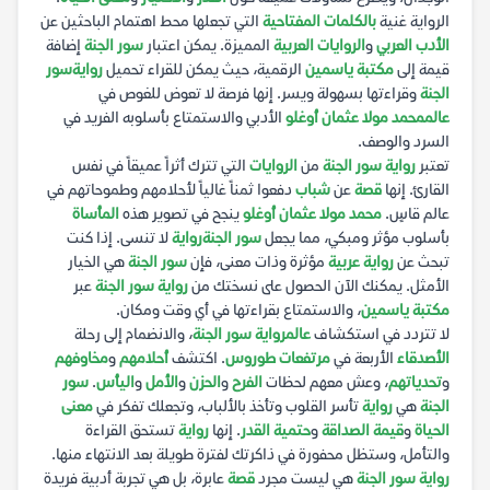
الرواية غنية
بالكلمات المفتاحية
التي تجعلها محط اهتمام الباحثين عن
الأدب العربي
و
الروايات العربية
المميزة. يمكن اعتبار
سور الجنة
إضافة
قيمة إلى
مكتبة ياسمين
الرقمية، حيث يمكن للقراء تحميل
رواية
سور
الجنة
وقراءتها بسهولة ويسر. إنها فرصة لا تعوض للغوص في
عالم
محمد مولا عثمان أوغلو
الأدبي والاستمتاع بأسلوبه الفريد في
السرد والوصف.
تعتبر
رواية سور الجنة
من
الروايات
التي تترك أثراً عميقاً في نفس
القارئ. إنها
قصة
عن
شباب
دفعوا ثمناً غالياً لأحلامهم وطموحاتهم في
عالم قاسٍ.
محمد مولا عثمان أوغلو
ينجح في تصوير هذه
المأساة
بأسلوب مؤثر ومبكي، مما يجعل
سور الجنة
رواية
لا تنسى. إذا كنت
تبحث عن
رواية عربية
مؤثرة وذات معنى، فإن
سور الجنة
هي الخيار
الأمثل. يمكنك الآن الحصول على نسختك من
رواية سور الجنة
عبر
مكتبة ياسمين
، والاستمتاع بقراءتها في أي وقت ومكان.
لا تتردد في استكشاف
عالم
رواية سور الجنة
، والانضمام إلى رحلة
الأصدقاء
الأربعة في
مرتفعات طوروس
. اكتشف
أحلامهم
و
مخاوفهم
و
تحدياتهم
، وعش معهم لحظات
الفرح
و
الحزن
و
الأمل
و
اليأس
.
سور
الجنة
هي
رواية
تأسر القلوب وتأخذ بالألباب، وتجعلك تفكر في
معنى
الحياة
و
قيمة الصداقة
و
حتمية القدر
. إنها
رواية
تستحق القراءة
والتأمل، وستظل محفورة في ذاكرتك لفترة طويلة بعد الانتهاء منها.
رواية سور الجنة
هي ليست مجرد
قصة
عابرة، بل هي تجربة أدبية فريدة