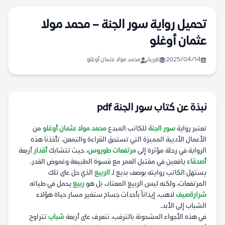
تحميل رواية سور الجنة – محمد مولا
عثمان أوغلو
2025/04/14
قريبا
محمد مولا عثمان أوغلو
نبذة عن كتاب سور الجنة pdf
تعتبر رواية
سور الجنة
للكاتب المبدع
محمد مولا عثمان أوغلو
من
الأعمال الأدبية المميزة التي تستحق القراءة والتمعن. تأخذنا هذه
الرواية في رحلة مؤثرة إلى
مرتفعات طوروس
، حيث تتشابك
أقدار
أربعة
أصدقاء
يافعين في مقتبل العمر مع قسوة الطبيعة وغموض القدر.
يستهل الكاتب روايته بوصف بديع لـ
الربيع
الذي حل على تلك
المرتفعات، ولكنه ليس الربيع المعتاد، بل هو
ربيع
يحمل في طياته
شرارة
صيف
لاهب، إيذاناً بأحداث جسام ستغير مسار حياة هؤلاء
الشباب إلى الأبد.
في هذه الأجواء المشحونة بالترقب، نتعرف على أربعة
شباب
تتراوح