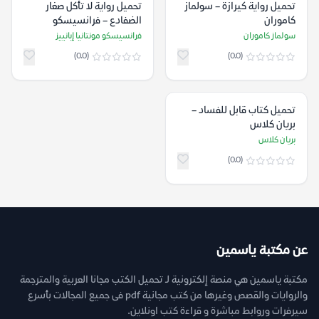
تحميل رواية كيرازة – سولماز
تحميل رواية لا تأكل صغار
كاموران
الضفادع – فرانسيسكو
مونتانيا إبانييز
سولماز كاموران
فرانسيسكو مونتانيا إبانييز
(0.0)
(0.0)
تحميل كتاب قابل للفساد –
بريان كلاس
بريان كلاس
(0.0)
عن مكتبة ياسمين
مكتبة ياسمين هي منصة إلكترونية لـ تحميل الكتب مجانا العربية والمترجمة
والروايات والقصص وغيرها من كتب مجانية pdf فى جميع المجالات بأسرع
سيرفرات وروابط مباشرة و قراءة كتب اونلاين.