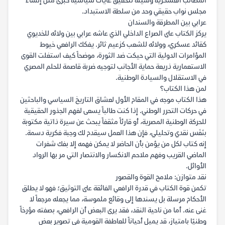
المطالب العسكرية وسيلة لتحقيق غايات سياسية كبرى مثل إنشاء
مجلس نواب حقيقي وحد من سلطة الاستبداد.
عرابي بين المطرقة والسندان
يركز الكتاب على الصراع الداخلي الذي عاشه عرابي بين ولائه للخديوي
كقائد عسكري، وولائه للشعب كزعيم ثائر. يفكك الرافعي خيوط
المؤامرات الدولية التي حيكت ضد الثورة، موضحاً كيف استغلت القوى
الاستعمارية ذريعة حماية الأجانب لتوجيه ضربة قاصمة للحلم المصري
في الاستقلال والسيادة الوطنية.
لمن هذا الكتاب؟
هذا الكتاب موجه في المقام الأول لعشاق التاريخ السياسي والباحثين
في حركات التحرر الوطني. إذا كنت طالباً يسعى لفهم الجذور الحقيقية
للحركة الوطنية المصرية، أو قارئاً مثقفاً يبحث عن سيرة ذاتية مكتوبة
بنَفَس نقدي وتحليلي، فإن هذا العمل سيقدم لك وجبة فكرية دسمة.
إنه كتاب لكل من يؤمن بأن الحاضر لا يمكن فهمه إلا بفك شفرات
الماضي القريب وفهم ملاحم الانكسار والانتصار التي مر بها الرواد
الأوائل.
نقد متوازن: ملامح القوة والقصور
تكمن قوة الكتاب في قدرة الرافعي الفائقة على التوثيق؛ فهو لا يطلق
الأحكام مرسلة بل يسندها إلى وقائع ملموسة، مما يجعله مرجعاً لا
غنى عنه. أما من ناحية النقد، فقد يرى البعض أن الرافعي، بصفته مؤرخاً
وطنيًا بامتياز، قد يميل أحياناً للعاطفة القومية في تصوير بعض