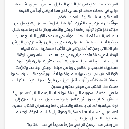
المواقف، مما قد يطغى قليلاً على التحليل النفسي العميق لشخصية
عرابي في لحظات ضعفه الإنساني، لكن هذا لا يقلل أبداً من القيمة
العلمية والسياسية لهذا المجلد الضخم.
مؤلَّفٌ عن سيرة زعيم الثورة العُرابية الراحل «أحمد عرابي»، يحمل بين
طيَّاته ذِكرَ فترةِ تولِّيه زعامةَ الجيش والأمة، وذِكرَ ما له وما عليه خلال
تلك الفترة. تبدأ أحداث هذا المؤلَّف في منتصف القرن التاسع عشر؛
حيث بدأت شخصية «أحمد عرابي» تظهر حين نال رتبةَ ملازم في الجيش
عام ١٨٥٨م، ومن ثَم أخذ يرتقي في الرُّتَب العسكرية. بدأت الحياة
الوطنية في حياة «أحمد عرابي» في عهد «سعيد باشا»، وهي الحِقبة
التي عملت بمبدأ «مصر للمصريين». تُوصَف «ثورة عرابي» بأنها ثورة
عسكرية؛ فزعيمها والقائمون بها من ضباط الجيش، وقامت وتحرَّكت
بقوة الجيش ثم انتهت بهزيمته، ولكنها أيضًا ثورةٌ قومية اشتركت فيها
طبقاتُ الأمة كافَّة، وأثَّرت تأثيرًا كبيرًا في تاريخ مصر الحديث. تذكر أنك
حملت هذا الكتاب من موقع مكتبة ياسمين
ما هي القضية المحورية التي يناقشها كتاب الزعيم الثائر أحمد عرابي؟
يناقش الكتاب جذور الثورة العرابية وكيف تحول الجيش المصري إلى
قوة سياسية تطالب بالعدالة والدستور. كما يستعرض الكتاب مسيرة
أحمد عرابي منذ بداياته العسكرية وصولاً إلى قيادته للحركة الوطنية
وتصدييه للاحتلال البريطاني.
هل يعتبر عبد الرحمن الرافعي مؤرخاً محايداً في هذا الكتاب؟