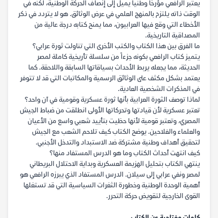
يعتبر الرافعي مؤرخاً وطنياً يميل إلى إنصاف الحركة الوطنية، لكنه في
الوقت ذاته يلتزم بالمنهج العلمي في عرض الوثائق. هو لا يتردد في ذكر
الأخطاء التي وقع فيها العرابيون، مما يمنح كتابه درجة عالية من
المصداقية التاريخية.
ما الفرق بين هذا الكتاب والكتب الأخرى التي تناولت ثورة عرابي؟
يتميز كتاب الرافعي بكونه جزءاً من سلسلة تأريخية كاملة لمصر
الحديثة، مما يجعله يربط الأحداث بسياقاتها السابقة واللاحقة. كما
يعتمد بشكل مكثف على الوثائق الرسمية والمكاتبات التي قد لا تتوفر
في المذكرات الشخصية العادية.
لماذا توصف الثورة العرابية بأنها ثورة عسكرية وقومية في آن واحد؟
تعتبر عسكرية لأن قيادتها وتحركاتها الأولى انطلقت من ضباط الجيش
المصري، وتعتبر قومية لأنها حظيت بتأييد شعبي واسع من الأعيان
والعلماء والفلاحين. يوضح الكتاب كيف تلاحم الشعب مع الجيش
لتحقيق أهداف وطنية مشتركة ضد الاستبداد والتدخل الأجنبي.
كيف انتهت أحداث الكتاب وما هو الدرس المستفاد منها؟
ينتهي الكتاب بتحليل الهزيمة العسكرية وبداية الاحتلال البريطاني
لمصر ونفي عرابي إلى سيلان. الدرس المستفاد الذي يبرزه الرافعي هو
أهمية الوحدة الوطنية وخطورة الثغرات السياسية التي قد تستغلها
القوى الخارجية لتقويض حركة التحرر.