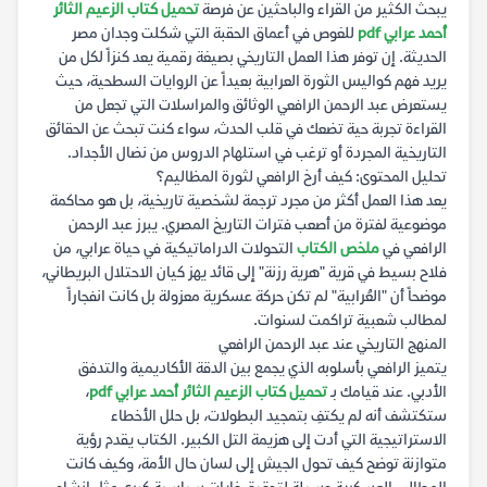
يبحث الكثير من القراء والباحثين عن فرصة
تحميل كتاب الزعيم الثائر
أحمد عرابي pdf
للغوص في أعماق الحقبة التي شكلت وجدان مصر
الحديثة. إن توفر هذا العمل التاريخي بصيغة رقمية يعد كنزاً لكل من
يريد فهم كواليس الثورة العرابية بعيداً عن الروايات السطحية، حيث
يستعرض عبد الرحمن الرافعي الوثائق والمراسلات التي تجعل من
القراءة تجربة حية تضعك في قلب الحدث، سواء كنت تبحث عن الحقائق
التاريخية المجردة أو ترغب في استلهام الدروس من نضال الأجداد.
تحليل المحتوى: كيف أرخ الرافعي لثورة المظاليم؟
يعد هذا العمل أكثر من مجرد ترجمة لشخصية تاريخية، بل هو محاكمة
موضوعية لفترة من أصعب فترات التاريخ المصري. يبرز عبد الرحمن
الرافعي في
ملخص الكتاب
التحولات الدراماتيكية في حياة عرابي، من
فلاح بسيط في قرية "هرية رزنة" إلى قائد يهز كيان الاحتلال البريطاني،
موضحاً أن "العُرابية" لم تكن حركة عسكرية معزولة بل كانت انفجاراً
لمطالب شعبية تراكمت لسنوات.
المنهج التاريخي عند عبد الرحمن الرافعي
يتميز الرافعي بأسلوبه الذي يجمع بين الدقة الأكاديمية والتدفق
الأدبي. عند قيامك بـ
تحميل كتاب الزعيم الثائر أحمد عرابي pdf
،
ستكتشف أنه لم يكتفِ بتمجيد البطولات، بل حلل الأخطاء
الاستراتيجية التي أدت إلى هزيمة التل الكبير. الكتاب يقدم رؤية
متوازنة توضح كيف تحول الجيش إلى لسان حال الأمة، وكيف كانت