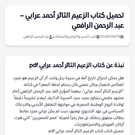
تحميل كتاب الزعيم الثائر أحمد عرابي –
عبد الرحمن الرافعي
2026/06/16
كتب السير والتراجم والمذكرات
عبد الرحمن الرافعي
نبذة عن كتاب الزعيم الثائر أحمد عرابي pdf
هل يمكن اختزال تاريخ أمة في سيرة رجل واحد، أم أن الزعيم هو مجرد
انعكاس لانفجار بركان شعبي كان ينتظر لحظة الصفر؟ في كتابه
"الزعيم الثائر أحمد عرابي"، يضعنا المؤرخ الفذ عبد الرحمن الرافعي أمام
مشهد ملحمي يتجاوز مجرد سرد السيرة الذاتية، ليقدم تشريحاً دقيقاً
لولادة الروح الوطنية المصرية في مواجهة التغلغل الأجنبي والارتباك
السياسي في عهد الخديوي توفيق، حيث لم يكن عرابي مجرد ضابط
يطالب بحقوق زملائه، بل صار رمزاً لصرخة "مصر للمصريين" التي هزت
أركان العروش والامبراطوريات.
تحميل كتاب كتاب الزعيم الثائر أحمد عرابي pdf