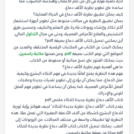
لديه خلفية قوية في كل من علم الأعصاب وهندسة الحاسوب، مما
ساعده على تطوير نظرية الألف دماغ.
كيف يمكن تطبيق نظرية الألف دماغ في الحياة العملية؟
يمكن تطبيق النظرية في مجالات متنوعة مثل تطوير أجهزة استشعار
أكثر ذكاءً، وإنشاء روبوتات قادرة على التعلم والتكيف، وتحسين طرق
التشخيص والعلاج للأمراض العصبية، وحتى في مجال
التداول
المالي.
أين يمكنني تحميل كتاب الألف دماغ بصيغة pdf؟
يمكنك البحث عن الكتاب في المكتبات الرقمية المختلفة، والعديد من
المواقع التي توفر الكتب بصيغة
pdf
، ومن ضمنها
مكتبة ياسمين
،
حيث يمكنك العثور على نسخ مجانية أو مدفوعة من الكتاب.
ما هي أهمية فهم نظرية الألف دماغ؟
فهم هذه النظرية يفتح آفاقًا جديدة في فهم الذكاء البشري وكيفية
عمل الدماغ، مما يمكن أن يؤدي إلى تطوير تقنيات جديدة وعلاجات
أفضل للأمراض العصبية. كما يمكن أن يساعدنا في تطوير فهم أفضل
للوعي والإدراك.
كتاب الألف دماغ نظرية جديدة للذكاء ملخص pdf
يقدم كتاب "الألف دماغ: نظرية جديدة للذكاء" لجيف هوكنز رؤية ثورية
للدماغ البشري كشبكة من آلاف الأدمغة الصغيرة التي تعمل معًا. هذه
النظرية لها تطبيقات واسعة في مختلف المجالات، من الروبوتات إلى
الطب. يمكنك تحميل الكتاب كتاب الألف دماغ نظرية جديدة للذكاء
pdf مجانا من موقع مكتبة ياسمين.