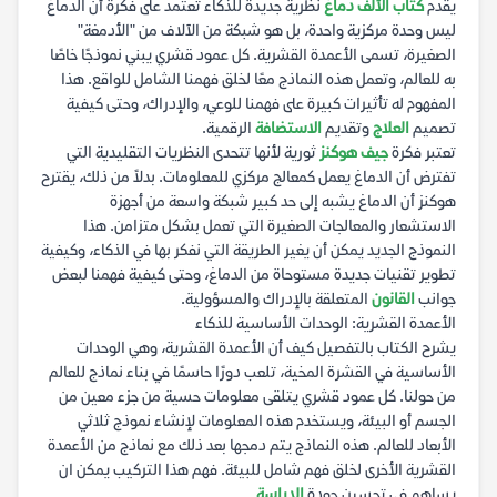
يقدم
كتاب الألف دماغ
نظرية جديدة للذكاء تعتمد على فكرة أن الدماغ
ليس وحدة مركزية واحدة، بل هو شبكة من الآلاف من "الأدمغة"
الصغيرة، تسمى الأعمدة القشرية. كل عمود قشري يبني نموذجًا خاصًا
به للعالم، وتعمل هذه النماذج معًا لخلق فهمنا الشامل للواقع. هذا
المفهوم له تأثيرات كبيرة على فهمنا للوعي، والإدراك، وحتى كيفية
تصميم
العلاج
وتقديم
الاستضافة
الرقمية.
تعتبر فكرة
جيف هوكنز
ثورية لأنها تتحدى النظريات التقليدية التي
تفترض أن الدماغ يعمل كمعالج مركزي للمعلومات. بدلاً من ذلك، يقترح
هوكنز أن الدماغ يشبه إلى حد كبير شبكة واسعة من أجهزة
الاستشعار والمعالجات الصغيرة التي تعمل بشكل متزامن. هذا
النموذج الجديد يمكن أن يغير الطريقة التي نفكر بها في الذكاء، وكيفية
تطوير تقنيات جديدة مستوحاة من الدماغ، وحتى كيفية فهمنا لبعض
جوانب
القانون
المتعلقة بالإدراك والمسؤولية.
الأعمدة القشرية: الوحدات الأساسية للذكاء
يشرح الكتاب بالتفصيل كيف أن الأعمدة القشرية، وهي الوحدات
الأساسية في القشرة المخية، تلعب دورًا حاسمًا في بناء نماذج للعالم
من حولنا. كل عمود قشري يتلقى معلومات حسية من جزء معين من
الجسم أو البيئة، ويستخدم هذه المعلومات لإنشاء نموذج ثلاثي
الأبعاد للعالم. هذه النماذج يتم دمجها بعد ذلك مع نماذج من الأعمدة
القشرية الأخرى لخلق فهم شامل للبيئة. فهم هذا التركيب يمكن ان
يساهم في تحسين جودة
الدراسة
.