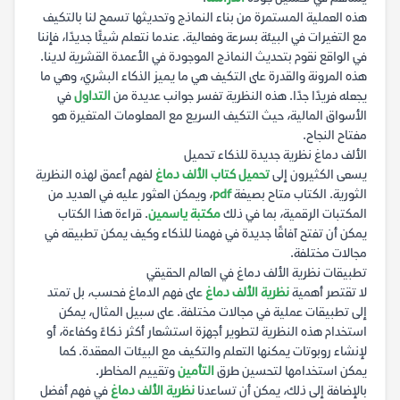
هذه العملية المستمرة من بناء النماذج وتحديثها تسمح لنا بالتكيف
مع التغيرات في البيئة بسرعة وفعالية. عندما نتعلم شيئًا جديدًا، فإننا
في الواقع نقوم بتحديث النماذج الموجودة في الأعمدة القشرية لدينا.
هذه المرونة والقدرة على التكيف هي ما يميز الذكاء البشري، وهي ما
يجعله فريدًا جدًا. هذه النظرية تفسر جوانب عديدة من
التداول
في
الأسواق المالية، حيث التكيف السريع مع المعلومات المتغيرة هو
مفتاح النجاح.
الألف دماغ نظرية جديدة للذكاء تحميل
يسعى الكثيرون إلى
تحميل كتاب الألف دماغ
لفهم أعمق لهذه النظرية
الثورية. الكتاب متاح بصيغة
pdf
، ويمكن العثور عليه في العديد من
المكتبات الرقمية، بما في ذلك
مكتبة ياسمين
. قراءة هذا الكتاب
يمكن أن تفتح آفاقًا جديدة في فهمنا للذكاء وكيف يمكن تطبيقه في
مجالات مختلفة.
تطبيقات نظرية الألف دماغ في العالم الحقيقي
لا تقتصر أهمية
نظرية الألف دماغ
على فهم الدماغ فحسب، بل تمتد
إلى تطبيقات عملية في مجالات مختلفة. على سبيل المثال، يمكن
استخدام هذه النظرية لتطوير أجهزة استشعار أكثر ذكاءً وكفاءة، أو
لإنشاء روبوتات يمكنها التعلم والتكيف مع البيئات المعقدة. كما
يمكن استخدامها لتحسين طرق
التأمين
وتقييم المخاطر.
بالإضافة إلى ذلك، يمكن أن تساعدنا
نظرية الألف دماغ
في فهم أفضل