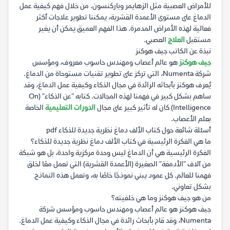
للأمراض العصبية مثل الزهايمر وباركنسون. من خلال فهم كيفية عمل
الدماغ على مستوى الأعمدة القشرية، يمكننا تطوير علاجات أكثر
فعالية لهذه الأمراض المدمرة. هذا الفهم العميق يمكن أن يغير
مستقبل
العلاج
العصبي.
نبذة عن الكاتب جيف هوكنز
جيف هوكنز
هو عالم أعصاب ومهندس حاسوب معروف، ومؤسس
شركة Numenta، التي تركز على تطوير تقنيات مستوحاة من الدماغ.
يُعرف هوكنز بأبحاثه الرائدة في مجال الذكاء وكيفية عمل الدماغ، وقد
ساهم بشكل كبير في فهمنا لهذه المجالات. كتابه "عن الذكاء" (On
Intelligence) كان له تأثير كبير على مجال
الدورات التعليمية
الخاصة
بعلم الأعصاب.
أسئلة شائعة حول كتاب الألف دماغ نظرية جديدة للذكاء pdf
ما هي الفكرة الرئيسية في كتاب الألف دماغ نظرية جديدة للذكاء؟
الفكرة الرئيسية هي أن الدماغ ليس وحدة مركزية واحدة، بل هو شبكة
من آلاف "الأدمغة" الصغيرة (الأعمدة القشرية) التي تعمل معًا لخلق
فهمنا للعالم. كل عمود يبني نموذجًا خاصًا به، وتعمل هذه النماذج
بشكل تعاوني.
من هو جيف هوكنز وما هي خلفيته؟
جيف هوكنز هو عالم أعصاب ومهندس حاسوب ومؤسس شركة
Numenta، وقد قام بأبحاث رائدة في مجال الذكاء وكيفية عمل الدماغ.