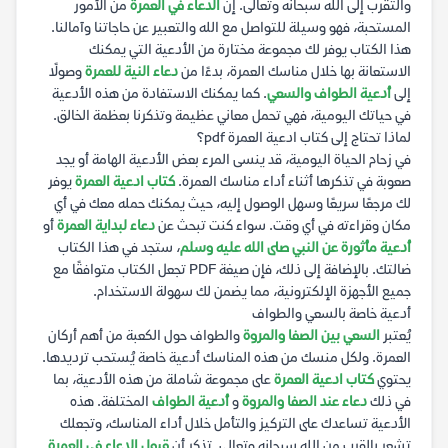
والتقرب إلى الله سبحانه وتعالى. إن
الدعاء في العمرة
من الأمور
المستحبة، فهو وسيلة للتواصل مع الله والتعبير عن حاجاتنا وآمالنا.
هذا الكتاب يوفر لك مجموعة مختارة من الأدعية التي يمكنك
الاستعانة بها خلال مناسك العمرة، بدءًا من
دعاء النية للعمرة
وصولًا
إلى
أدعية الطواف والسعي
. كما يمكنك الاستفادة من هذه الأدعية
في حياتك اليومية، فهي تحمل معاني عظيمة وتذكرنا بعظمة الخالق.
لماذا تحتاج إلى كتاب ادعية العمرة pdf؟
في زحام الحياة اليومية، قد ينسى المرء بعض الأدعية الهامة أو يجد
صعوبة في تذكرها أثناء أداء مناسك العمرة.
كتاب ادعية العمرة
يوفر
لك مرجعًا سريعًا وسهل الوصول إليه، حيث يمكنك حمله معك في أي
مكان وقراءته في أي وقت. سواء كنت تبحث عن
دعاء لبداية العمرة
أو
أدعية مأثورة عن النبي صلى الله عليه وسلم
، ستجد في هذا الكتاب
ضالتك. بالإضافة إلى ذلك، فإن صيغة PDF تجعل الكتاب متوافقًا مع
جميع الأجهزة الإلكترونية، مما يضمن لك سهولة الاستخدام.
أدعية خاصة بالسعي والطواف
يُعتبر
السعي بين الصفا والمروة
والطواف حول الكعبة من أهم أركان
العمرة. ولكل منسك من هذه المناسك أدعية خاصة يُستحب ترديدها.
يحتوي
كتاب ادعية العمرة
على مجموعة شاملة من هذه الأدعية، بما
في ذلك
دعاء عند الصفا والمروة
و
أدعية الطواف
المختلفة. هذه
الأدعية تساعدك على التركيز والتأمل خلال أداء المناسك، وتجعلك
تشعر بالقرب من الله سبحانه وتعالى. تذكر أن
قبول الدعاء في العمرة