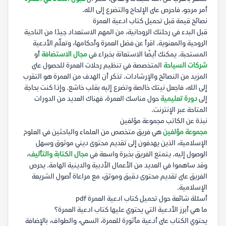
أمر مرجو، فاحرص على الإلحاح والتضرع إلى الله.
نصائح قيمة قبل تحميل كتاب ادعية العمرة
قبل البدء في رحلتك الروحانية، من المهم الاستعداد جيدًا من الناحية
الروحية والمعنوية. اقرأ عن فضل العمرة وأحكامها، وتعلّم الأدعية
المستحبة. يمكنك أيضًا الاستعانة بخبراء في
مجال الاستضافة
أو
شركات السياحة
المتخصصة في تنظيم رحلات العمرة للحصول على
المزيد من النصائح والإرشادات. تذكر أن الهدف من العمرة هو التقرب
إلى الله، فاجعل نيتك خالصة وتضرع إليه بقلب خاشع. وإذا كنت بحاجة
إلى
دورة تعليمية
حول مناسك العمرة، فهناك العديد من الدورات
المتاحة عبر الإنترنت.
نبذة عن الكاتب مجموعة مؤلفين
مجموعة مؤلفين
هي فريق متخصص من العلماء والباحثين في العلوم
الإسلامية، الذين يهدفون إلى تقديم محتوى ديني موثوق وسهل
الوصول إليه. يتمتع الفريق بخبرة واسعة في
مجال الكتابة والتأليف
،
وقد ساهموا في العديد من الأعمال الأدبية والدينية الهامة. يحرص
الفريق على تقديم محتوى دقيق وموثق، مع مراعاة أصول الشريعة
الإسلامية.
أسئلة شائعة حول تحميل كتاب ادعية العمرة pdf
ما هي أبرز الأدعية التي يحتوي عليها كتاب ادعية العمرة؟
يحتوي الكتاب على أدعية مأثورة للعمرة، السعي، والطواف، بالإضافة