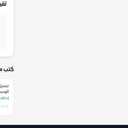
تقي
كتب م
تحميل 
الوحيد
وجود ا
إيمانوي
كانط