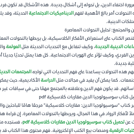
رورة اختفاء الدين، بل تحوله إلى أشكال جديدة. هذه الأشكال قد تكون فرد
التحولات أمر بالغ الأهمية لفهم
الديناميكيات الاجتماعية
الحديثة، وقد يل
تلكات الدينية.
ن والمجتمع: تحليل التحولات المعاصرة
قتصر الكتاب على استعراض الأفكار الكلاسيكية، بل يربطها بالتحولات ال
اعات الدينية الجديدة
، وكيف تتفاعل مع التحديات الحديثة مثل
العولمة
وال
ين الفردي، وكيف تؤثر على الهويات الاجتماعية. كل هذا يمثل تحديًا جديدًا أ
لية جديدة.
هم هذه التحولات يساعدنا على فهم التحديات التي تواجه
المجتمعات الحديث
تمعات. كما يمكن أن يفيد في مجالات مثل
الدراسة
الأكاديمية، حيث يمكن
ساتهم. قد يكون فهم الدين وعلاقته بالمجتمع مهمًا حتى في سياقات غير م
ل كتاب سوسيولوجيا الدين مقاربات كلاسيكية pdf
بر كتاب "سوسيولوجيا الدين: مقاربات كلاسيكية" مرجعًا هامًا للباحثين وال
اً لأفكار الرواد في هذا المجال، ويربطها بالتحولات المعاصرة. إن قراءة هذ
ث عن
تحميل كتاب سوسيولوجيا الدين مقاربات كلاسيكية pdf
، فستجده متو
تبات الرقمية
ومنصات بيع الكتب الإلكترونية. فهم محتوى هذا الكتاب قد 