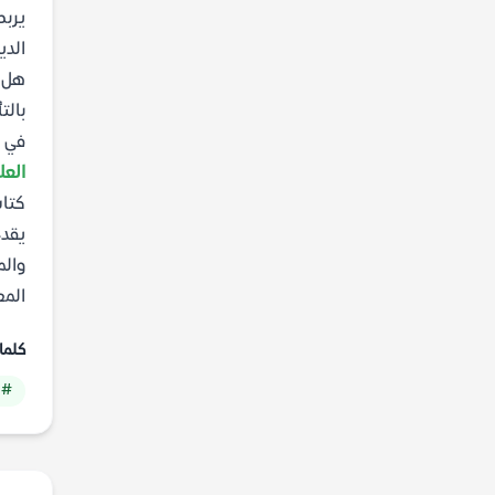
يربط
الدي
هل ي
بالت
في ه
العل
كتاب
يقدم
والم
المعا
كلما
# 