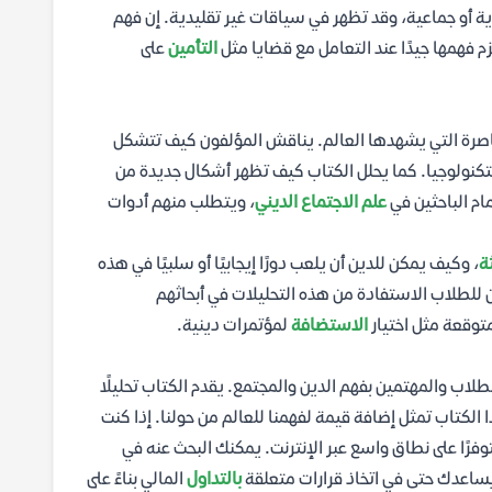
ية أو جماعية، وقد تظهر في سياقات غير تقليدية. إن فهم
زم فهمها جيدًا عند التعامل مع قضايا مثل
التأمين
على
معاصرة التي يشهدها العالم. يناقش المؤلفون كيف تتشكل
تكنولوجيا. كما يحلل الكتاب كيف تظهر أشكال جديدة من
مام الباحثين في
علم الاجتماع الديني
، ويتطلب منهم أدوات
ة
، وكيف يمكن للدين أن يلعب دورًا إيجابيًا أو سلبيًا في هذه
 للطلاب الاستفادة من هذه التحليلات في أبحاثهم
توقعة مثل اختيار
الاستضافة
لمؤتمرات دينية.
طلاب والمهتمين بفهم الدين والمجتمع. يقدم الكتاب تحليلًا
ا الكتاب تمثل إضافة قيمة لفهمنا للعالم من حولنا. إذا كنت
فرًا على نطاق واسع عبر الإنترنت. يمكنك البحث عنه في
يساعدك حتى في اتخاذ قرارات متعلقة
بالتداول
المالي بناءً على