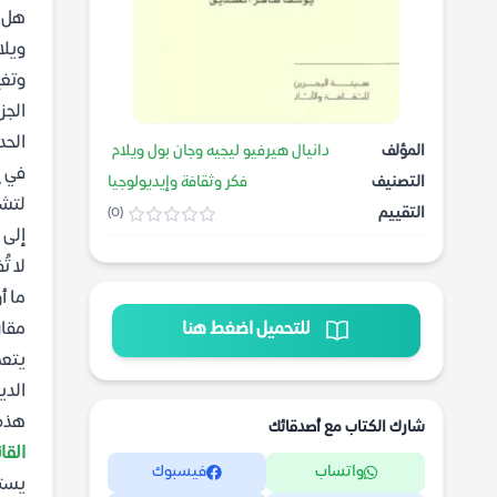
هل ت
ويلا
وتغي
الجز
الحد
المؤلف
دانيال هيرفيو ليجيه وجان بول ويلام
في إ
التصنيف
فكر وثقافة وإيديولوجيا
لتشك
التقييم
(0)
إلى 
لا ت
ما أ
للتحميل اضغط هنا
مقار
يتعم
الدي
هذه 
شارك الكتاب مع أصدقائك
القا
واتساب
فيسبوك
يستك