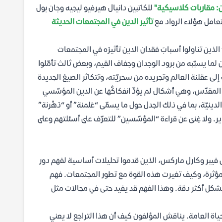
: مقاربات كلاسيكية"
للكاتبين دانيال هيرفيو ليجيه وجان بول
عامل هؤلاء الرواد مع
تأثير الدين في المجتمعات الحديثة
ذين تناولوا أسبابَ فقدان الدين تأثيرَه في المجتمعات
 لما يسبّبه من برود الوجدان وجفاف القيم، وبعض ثالث تأمّلوا
لى عقلنة العالم وتجريده من سحريّته، وتتكاثر الصيغ الجديدة
ل المقدّس، وهي أشكال لم يؤدِّ انفكاكُها عن الدين المؤسّسي
دينيّة، بما في ذلك الجدل حول ما يسمّى “عَلمنة” أو “دَهْرنة”
اير. ولا غِنىً عن قراءة “المؤسّسين” للتعرّف على أسئلتهم وعلى
 فيبر وكارل ماركس، الذين قدموا تحليلات أساسية لفهم دور
مؤثرة، وكيف تغيرت هذه القوة مع تطور المجتمعات. فهم
بشكل أكثر دقة. وهذا الفهم قد يفيد حتى في مجالات مثل
الحياة العامة. يناقش المؤلفون كيف أن هذا التراجع لا يعني