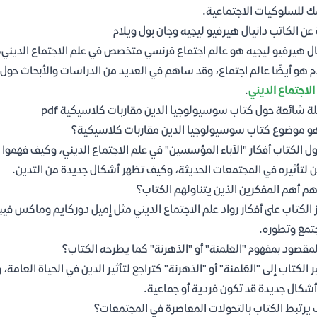
 للسلوكيات الاجتماعية.
 عن الكاتب دانيال هيرفيو ليجيه وجان بول ويلام
ال هيرفيو ليجيه هو عالم اجتماع فرنسي متخصص في علم الاجتماع الديني، ي
م هو أيضًا عالم اجتماع، وقد ساهم في العديد من الدراسات والأبحاث حول ا
الاجتماع الديني
.
ة شائعة حول كتاب سوسيولوجيا الدين مقاربات كلاسيكية pdf
و موضوع كتاب سوسيولوجيا الدين مقاربات كلاسيكية؟
ول الكتاب أفكار "الآباء المؤسسين" في علم الاجتماع الديني، وكيف فهموا ا
ن لتأثيره في المجتمعات الحديثة، وكيف تظهر أشكال جديدة من التدين.
م أهم المفكرين الذين يتناولهم الكتاب؟
 الكتاب على أفكار رواد علم الاجتماع الديني مثل إميل دوركايم وماكس 
تمع وتطوره.
لمقصود بمفهوم "العَلمنة" أو "الدَهرنة" كما يطرحه الكتاب؟
 الكتاب إلى "العَلمنة" أو "الدَهرنة" كتراجع لتأثير الدين في الحياة العامة،
أشكال جديدة قد تكون فردية أو جماعية.
يرتبط الكتاب بالتحولات المعاصرة في المجتمعات؟