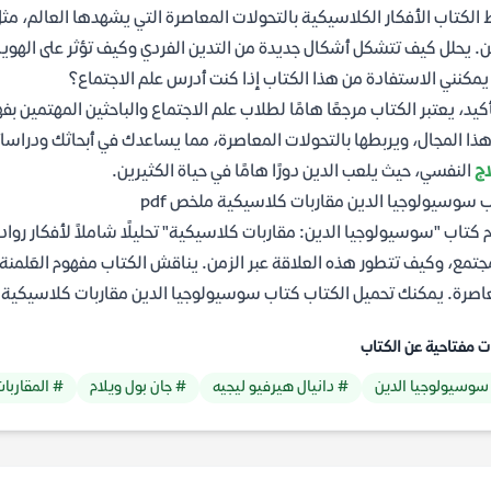
 الكتاب الأفكار الكلاسيكية بالتحولات المعاصرة التي يشهدها العالم، مثل
ن. يحلل كيف تتشكل أشكال جديدة من التدين الفردي وكيف تؤثر على الهويا
مكنني الاستفادة من هذا الكتاب إذا كنت أدرس علم الاجتماع؟
أكيد، يعتبر الكتاب مرجعًا هامًا لطلاب علم الاجتماع والباحثين المهتمين بفهم
ذا المجال، ويربطها بالتحولات المعاصرة، مما يساعدك في أبحاثك ودراسات
اج
النفسي، حيث يلعب الدين دورًا هامًا في حياة الكثيرين.
 سوسيولوجيا الدين مقاربات كلاسيكية ملخص pdf
 كتاب "سوسيولوجيا الدين: مقاربات كلاسيكية" تحليلًا شاملاً لأفكار رواد 
جتمع، وكيف تتطور هذه العلاقة عبر الزمن. يناقش الكتاب مفهوم العَلمنة و
صرة. يمكنك تحميل الكتاب كتاب سوسيولوجيا الدين مقاربات كلاسيكية pdf مجانا من موقع مكتبة ياسمين.
ت مفتاحية عن الكتاب
سوسيولوجيا الدين
# دانيال هيرفيو ليجيه
# جان بول ويلام
# المقاربا