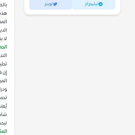
تيليجرام
تويتر
بالض
هذه 
المم
الدي
لا ي
الجم
التد
تحلي
إن ف
المج
ودرا
تحمي
يُعت
شامل
تبح
المك