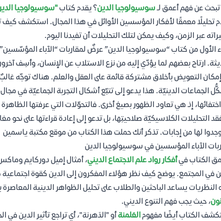
بحث عن فهم أعمق لـ
سوسيولوجيا الدين
؟ يقدم كتاب
"سوسيولوجيا الدين
م تحليلًا معمقًا لأفكار المؤسسين الأوائل في هذا المجال. استكشف كيف ت
راته عبر الزمن، وكيف يمكن لتلك التحليلات أن تفيدنا اليوم.
ء الأول من كتاب “سوسيولوجيا الدين” عرضٌ لمقاربات “الآباء المؤسّسين” ال
يثة. ارتاح بعضهم لما يؤدّي إليه من نزع الاستلاب عن الإنسان، وأسِف آخرون
مكان التعويض بأخلاق مشتركة قائمة على العقل والعلم. هناك توجّه غالبٌ إ
ُّل الجماعات الدينيّة. هذا يدعو إلى تتبّع أشكال التجربة الجماعيّة في مجا
اختفائها، إذ هي تعاود الظهور بصيغ أخرى. فالتحوّلات التي عرفتها الظاهرة ال
ُفقد التحليلات الكلاسيكيّة صلاحيتِها، بل تدعو إلى إعادة قراءتها على نحو مغ
وجدوا لها من إجابات. تذكر أنك حملت هذا الكتاب من موقع مكتبة ياسمين
بات الآباء المؤسسين في سوسيولوجيا الدين
ق الكتاب في
أفكار رواد علم الاجتماع الديني
، أمثال إميل دوركايم وماكس
ن في المجتمع. يوضح كيف نظر هؤلاء المفكرون إلى الدين كقوة اجتماعية 
النظريات يساعد الباحثين والطلاب على تحليل الظواهر الدينية المعاصرة 
نون
، حيث يجب فهم التنوع الديني.
شف الكتاب أيضًا مفهوم
العَلمنة
أو "الدَهرنة"، أي تراجع تأثير الدين في 