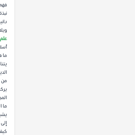
فهمك
نبذة
داني
ويلا
علم 
أسئل
ما ه
يتنا
الدي
من ه
يركز
المج
ما ا
يشير
إلى 
كيف 