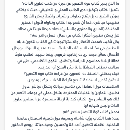
ما الذي يميز كتاب قوة التحفيز عن غيره من كتب تطوير الذات؟
يتميز الكتاب بتركيزه على الجانب العملي والتطبيقي، حيث لا يكتفي
بعرض النظريات بل يقدم خطوات وتقنيات واضحة يمكن للقارئ
تطبيقها مباشرة. كما أن شمولية الكتاب وتناوله لأنواع التحفيز
المختلفة (المادي والمعنوي والسلبي) يجعله مرجعًا فريدًا في مجاله.
هل يمكن تطبيق أفكار الكتاب في مجال العمل والدراسة؟
بكل تأكيد. صُممت الأفكار والاستراتيجيات في الكتاب لتكون قابلة
للتطبيق في مختلف السياقات الحياتية. سيجد مديرو الشركات ورجال
الأعمال نصائح قيمة لزيادة إنتاجية فرقهم، بينما سيجد الطلاب طرقًا
فعالة لزيادة حماسهم للدراسة وتحقيق التفوق الأكاديمي، حتى في
مجالات تتطلب انضباطًا عاليًا مثل العلاج أو التدريب.
كيف يمكنني الاستفادة القصوى من قراءة كتاب قوة التحفيز؟
لتحقيق أقصى استفادة، يُنصح بقراءة الكتاب بتركيز وتدوين
الملاحظات حول النقاط التي تلامس حياتك بشكل مباشر. حاول
تطبيق التمارين والتقنيات المقترحة بشكل عملي في يومك. الأهم من
ذلك هو التعامل مع الكتاب كبداية لرحلة مستمرة من التعلم وتطوير
الذات وليس كنهاية لها.
تحميل كتاب قوة التحفيز ملخص pdf
يقدم هذا الكتاب رؤية شاملة وعميقة حول كيفية استغلال طاقتنا
الداخلية الكامنة لتحقيق أهدافنا وتحسين نوعية حياتنا. يوضح الدكتور