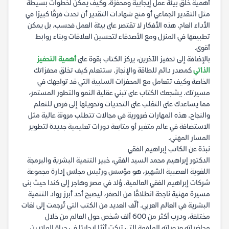
أهمية خلق بيئة عمل إيجابية ومحفزة، وكيف يمكن لخطوات بسيطة
مثل التقدير الجماعي أو منح شهادات التقدير أن تحدث فرقًا كبيرًا في
الأداء العام. هذه الأفكار لا تقتصر على بيئة العمل فحسب، بل يمكن
تطبيقها في المنزل ومع الأصدقاء لتحسين العلاقات وبناء روابط
أقوى.
بالإضافة إلى تحفيز الآخرين، يركز الكتاب بقوة على
أهمية التحفيز
الذاتي
كمصدر دائم للطاقة والإنجاز. ستتعلم كيف تخلق محفزاتك
الخاصة وكيف تتعامل مع المحفزات السلبية التي قد تواجهك في
مسيرتك. يشجعك الكتاب على تبني عقلية النمو والتطور المستمر،
مما يساعدك على التغلب على التحديات وتحويلها إلى فرص للتعلم
والنجاح. هذه المهارات ضرورية في مجالات تتطلب مرونة عالية مثل
الاستضافة في عالم متغير أو متابعة دورات تعليمية جديدة لتطوير
المسار المهني.
نبذة عن الكاتب إبراهيم الفقي
الدكتور إبراهيم محمد السيد الفقي، خبير التنمية البشرية والبرمجة
اللغوية العصبية الشهير، هو مؤسس ورئيس مجلس إدارة مجموعة
شركات إبراهيم الفقي العالمية. وُلد في مصر وهاجر إلى كندا حيث بنى
مسيرة مهنية ناجحة انطلاقًا من الصفر، ليصبح أحد أبرز رواد التنمية
البشرية في العالم العربي. ألّف العديد من الكتب التي تُرجمت إلى لغات
مختلفة، ودرب أكثر من 600 ألف شخص حول العالم من خلال
محاضراته ودوراته الملهمة التي تركت أثرًا إيجابيًا في حياة الملايين.