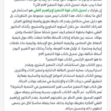
لماذا يجب عليك تحميل كتاب قوة التحفيز pdf الآن؟
إن قرارك بـ
تحميل كتاب قوة التحفيز لإبراهيم الفقي
هو استثمار في
أغلى ما تملك: ذاتك. هذا الكتاب ليس مجرد مجموعة من النظريات، بل
هو دليل عملي متكامل يقدم لك خارطة طريق واضحة لإطلاق العنان
لقدراتك الكامنة. من خلال أسلوبه التحاوري والمشجع، يأخذك الدكتور
الفقي خطوة بخطوة لتتعلم كيف تصبح شخصًا محفزًا لنفسك ولمن
حولك. ستجد بين طياته إجابات لأسئلة طالما شغلت بالك حول كيفية
الحفاظ على الحماس، وكيفية التعامل مع الإحباط، وكيفية بناء علاقات
إيجابية ومثمرة. لا تؤجل هذه الفرصة، وابدأ رحلتك نحو التغيير اليوم.
أسئلة شائعة حول تحميل كتاب قوة التحفيز pdf
ما هو المحور الرئيسي لكتاب قوة التحفيز؟
يدور الكتاب حول استكشاف آليات التحفيز البشري، ويقدم
استراتيجيات عملية لشحن الطاقة الداخلية وتحفيز الذات والآخرين.
يوضح الكتاب كيفية استخدام الحوافز الإيجابية والسلبية بفعالية
لتحقيق أقصى درجات الأداء والإنتاجية في مختلف جوانب الحياة.
هل كتاب قوة التحفيز مناسب لغير المتخصصين في التنمية البشرية؟
نعم بالتأكيد. تم تأليف الكتاب بأسلوب بسيط ومباشر يجعله سهل
الفهم للجميع، بغض النظر عن خلفيتهم العلمية. يقدم الدكتور إبراهيم
الفقي أفكاره بطريقة حوارية جذابة، مما يجعله مناسبًا لكل من يسعى
لتطوير ذاته وتحسين حياته.