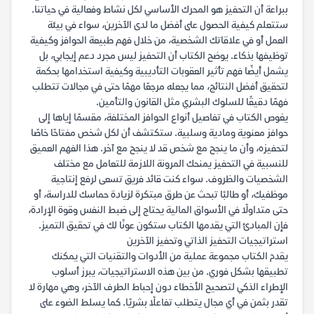
ببراعة أن التحفيز هو المحرك الأساسي لكل نشاط وفعالية في حياتنا.
ستتعلم كيفية الحصول على أفضل ما لدى الآخرين، سواء في بيئة
العمل أو في علاقاتك الشخصية، من خلال فهم طبيعة الحوافز وكيفية
توظيفها بذكاء. يوضح الكتاب أن التحفيز ليس مجرد دعم إيجابي، بل
يشمل أيضًا فهم تأثير العقوبات التأديبية وكيفية استخدامها بحكمة
لتحقيق أفضل النتائج، مما يجعله مرجعًا مهمًا حتى في مجالات تتطلب
فهمًا دقيقًا للسلوك البشري مثل القانون والتأمين.
يغوص الكتاب في تفاصيل أنواع الحوافز المختلفة، مقسمًا إياها إلى
حوافز معنوية ومادية وسلبية. ستكتشف أن لكل شخص مفتاحًا خاصًا
لتحفيزه، وأن ما ينجح مع شخص قد لا ينجح مع آخر. هذا الفهم العميق
للنسبية في التحفيز يمنحك المرونة اللازمة للتعامل مع مختلف
الشخصيات والظروف. سواء كنت قائد فريق تسعى لرفع إنتاجية
موظفيك، أو طالبًا تبحث عن طرق مبتكرة لزيادة حماسك للدراسة، أو
حتى متداولًا في الأسواق المالية يحتاج إلى ضبط النفس وقوة الإرادة،
فإن المبادئ التي يقدمها الكتاب ستكون عونًا لك في تحقيق التميز.
استراتيجيات التحفيز الذاتي وتحفيز الآخرين
يقدم الكتاب مجموعة عملية من الأدوات والتقنيات التي يمكنك
تطبيقها بشكل فوري. من بين هذه الاستراتيجيات، يبرز أسلوب
الإطراء الذكي لتصحيح الأخطاء دون إحباط الطرف الآخر، وهي مهارة لا
تقدر بثمن في أي مجال يتطلب تفاعلًا بشريًا. كما يسلط الضوء على