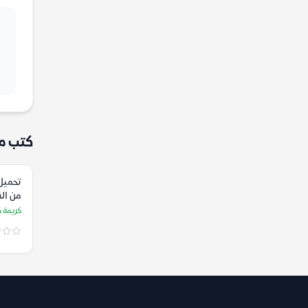
كتب م
تحميل 
من الذ
كمال
كريمة 