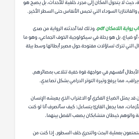
، حيث لا يتحول المكان إلى مجرد خلفية للأحداث، بل يصبح هو
والفانتازيا السوداء التي تحبس الأنفاس حتى السطر الأخير.
 رواية اللامكان pdf
، وذلك لما أحدثته الرواية من صدى
أو ضياع، بل هو رحلة في سيكولوجية الخوف الجماعي، وهو ما
عمال التي تترك تساؤلات مفتوحة حول مصير أبطالها وسط بيئة
د الأبطال أنفسهم في مواجهة قوة خفية تتلاعب بمصائرهم.
ويراقب، مما يرفع وتيرة التوتر الدرامي بشكل تصاعدي.
ن قد يمثل الضياع الفكري أو الاغتراب الذي يعيشه الإنسان
مات، مما يجعل القارئ يتساءل: كيف سأتصرف أنا لو كنت
يستمتعون بعملية البحث والتحري خلف السطور. إذا كنت من