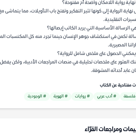
هاية رواية اللامكان واضحة أم مفتوحة؟
 نهاية الرواية إلى كونها تثير التفكير وتفتح باب التأويلات، مما يتماشى 
سيرات التقليدية.
ي الرسالة الأساسية التي يريد الكاتب إيصالها؟
الة تكمن في استكشاف جوهر الإنسان حينما تجرد منه كل المكتسبات الماد
راتنا المصيرية.
يمكنني الحصول على ملخص شامل للرواية؟
ك العثور على ملخصات تحليلية في منصات المراجعات الأدبية، ولكن يفضل قرا
ن عابد أحداثه المشوقة.
ت مفتاحية عن الكتاب
فلسفة
# أدب عربي
# روايات
# الهوية
# الوجودية
يمات ومراجعات القرّاء