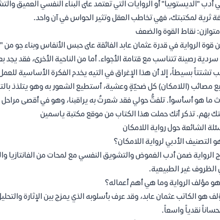
 أدب "الديستوبيا" أو الروايات التي تعتمد على البناء النفسي العميق والت
ة ثرية لمكتبتك، فهي تخاطب العقل وتثير الحواس في آن واحد.
متوازن: نقاط القوة والضعف
 قوة الرواية في قدرة عثمان عابد الفائقة على حبس الأنفاس وبناء جو من 
سردية رصينة تتناسب مع قتامة الأجواء. أما من الناحية الأخرى، فقد يجد 
 تشتتاً بسيطاً، إلا أن هذا الإغراق في التيه يخدم الفكرة الأساسية للعم
بع مصائب (اللامكان) كل ضحيّةٍ وعشية، أستطيع الشعور به وهو يتلذذ بالتل
 ما هو أسأسوأ. تلفتُّ حولي فقد شعرتُ به يراقبنا، وهو في أقصى مراحل ال
تك بهم. تذكر أنك حملت هذا الكتاب من موقع مكتبة ياسمين
ئلة الشائعة حول رواية اللامكان
و التصنيف الأدبي لرواية اللامكان؟
ج الرواية ضمن أدب الغموض والتشويق النفسي مع لمحات من الفانتازيا وال
الظروف غير الطبيعية.
و مؤلف الرواية وما هي أهم أعماله؟
لف هو الكاتب عثمان عابد، وقد عرف بأسلوبه الذي يمزج بين الإثارة والتحليل
ساناً نقدياً واسعاً.