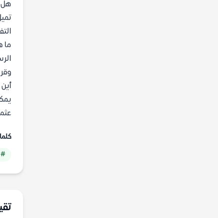
هل ن
تميل
التف
ما ه
الرس
وقرا
أين 
يمكن
عثما
كلما
# 
تقي