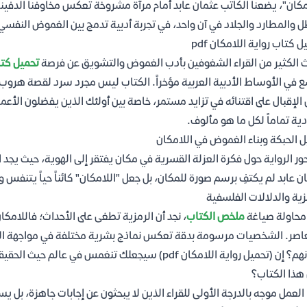
مكان"، يضعنا الكاتب عثمان عابد أمام مرآة مشروخة تعكس مخاوفنا الدفينة
ل والمطارد والجلاد في آن واحد، في تجربة أدبية تدمج بين الغموض النفسي 
ل كتاب رواية اللامكان pdf
 الكثير من القراء الشغوفين بأدب الغموض والتشويق عن فرصة
تحميل كتاب
 في الأوساط الأدبية العربية مؤخراً. الكتاب ليس مجرد سرد لقصة هروب 
الإقبال على اقتنائه في تزايد مستمر، خاصة بين أولئك الذين يفضلون الأ
ية تماماً لكل ما هو مألوف.
ل الحبكة وبناء الغموض في اللامكان
ور الرواية حول فكرة العزلة القسرية في مكان يفتقر إلى الهوية، حيث يج
ن عابد لم يكتفِ برسم صورة للمكان، بل جعل "اللامكان" كائناً حياً يتنفس 
زية والدلالات الفلسفية
محاولة صياغة
ملخص الكتاب
، نجد أن الرمزية تطغى على الأحداث؛ فاللامكا
اصر. الشخصيات مرسومة بدقة تعكس نماذج بشرية مختلفة في مواجهة الأز
حميل رواية اللامكان pdf) سيجعلك تنغمس في عالم حيث الحقيقة والوهم خيطان متشابكان يصعب الفصل بينهما.
هذا الكتاب؟
العمل موجه بالدرجة الأولى للقراء الذين لا يبحثون عن إجابات جاهزة، بل 