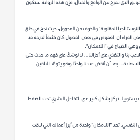
شويق الذي يمزج بين الواقع والخيال، فإن هذه الرواية ستكون
"النوستالجيا المقلوبة" والخوف من المجهول، حيث نجح في خلق
بعض القراء أن الغموض في بعض الفصول كان كثيفاً لدرجة قد
ل وهي الضياع في "اللامكان".
اعب بنا والتغذي على أحزاننا… لا نوشكُ على فهم ما حدث حتى
سعادة… بعد أن أنقصَ عددنا واحدًا وهو يتوعّد الباقين
ديستوبيا. تركز بشكل كبير على التفاعل البشري تحت الضغط
 النفسي. تعد "اللامكان" واحدة من أبرز أعماله التي لاقت