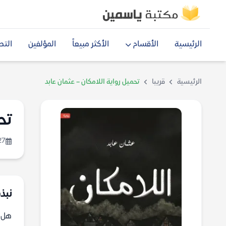
الرئيسية
الأقسام
الأكثر مبيعاً
المؤلفين
التص
الرئيسية
قريبا
تحميل رواية اللامكان – عثمان عابد
تح
27
نبذة
هل ت