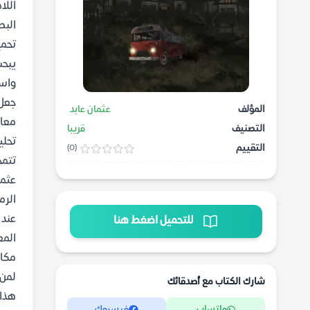
اللا
البط
تحمي
يبحث
واسع
جعل 
المؤلف
عثمان عابد
معاد
التصنيف
قريبا
تحلي
التقييم
(0)
تتمح
عثما
الرم
عند 
للتحميل اضغط هنا
المع
مكانهم؟ إن (ت
لمن 
شارك الكتاب مع أصدقائك
هذا 
واتساب
فيسبوك