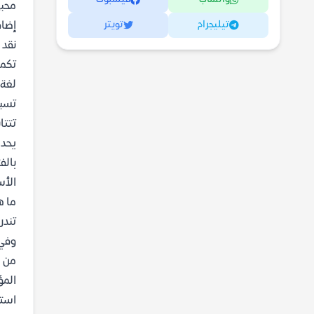
محبي
تيليجرام
تويتر
إضاف
نقد 
تكمن
لغة 
تسبب
تتتا
يحدث
بالف
الأس
ما ه
تندر
وفي 
من ه
المؤ
استح