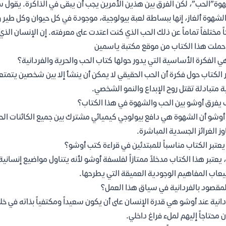
وة”الحب”، لكن الفرق بين هذين الأمرين يجب أن يبقى في الذاكرة. يقول 
لشهوة ألغاز، إنها ببساطة لعبة بيولوجية، موجودة في كل حيوان وكل طي
ً مختلفاً تماماً عن ذلك الحب الذي كنت اعتدت على معرفته. إن الإنسان الذ
حملت هذا الكتاب من موقع مكتبة ياسمين
ي الفكرة الأساسية التي يدور حولها كتاب الحب والحرية والفردانية؟
 الكتاب حول فكرة أن الحب الحقيقي لا يمكن أن ينشأ إلا بين شخصين يتمتعا
ة متبادلة تقتل روح الإبداع والنمو الشخصي.
يفرق أوشو بين الحب والشهوة في هذا الكتاب؟
أوشو أن الشهوة هي دافع بيولوجي كيميائي مشترك بين جميع الكائنات الحي
وز الغرائز الجسدية المباشرة.
عتبر الكتاب مناسباً للمبتدئين في قراءة كتب أوشو؟
 يعتبر هذا الكتاب مدخلاً ممتازاً لفلسفة أوشو لأنه يتناول مواضيع إنسا
عاب المفاهيم الوجودية العميقة التي يطرحها.
لمقصود بالفردانية في سياق هذا العمل؟
دانية عند أوشو هي قدرة الإنسان على أن يكون سعيداً ومكتفياً بذاته في خ
 محتاجاً إليهم لملء فراغ داخلي.