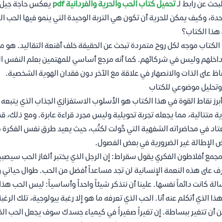
لبحث عن رابط لـ
تحميل كتاب الحب والحرية والفردانية pdf
يعكس حاجة جيل كا
حدة، وكيف يمكن للحرية أن تكون هي التربة الوحيدة التي ينمو فيها الحب ا
هذا الكتاب؟
الكتاب موجه لكل روح متمردة تبحث عن الحقيقة خلف أقنعة التقاليد. هو 
اخلهم وليس في شركائهم. كما أنه مرجع أساسي للمهتمين بعلم النفس الر
اظ على الذات والانصهار في علاقة مع الآخر دون فقدان الهوية الشخصية.
وتحليل موضوعي للكتاب
برز نقاط القوة في هذا الكتاب هو الأسلوب الاستفزازي الجذاب الذي يتبع
ة متتالية، مما يجعله تجربة تحويلية وليس مجرد قراءة عابرة. ومع ذلك، ق
تاد في محاضراته الشفهية التي حُولت لكتُب، حيث يعيد طرق نفس الفكرة من
 الإطالة غير الضرورية في بعض الفصول.
جمع أفلاطون الفكري يقول سقراط: إن الرجل الذي يختبر ألغاز الحب سيص
ف على هذه النعمة الإنسانية لن تجد مساعداً أفضل من الحب. طوال حياتي و
الة كانت دائماً نفسها. علينا أن نتذكر شيئاً واحداً وأساسياً: ليس الحب ه
هذا الذي أتكلم عنه أنا. الحب الذي تعرفه ما هو إلا رغبة بيولوجية، تلك الرغ
 أن تتغير ببساطة. إن تغيراً صغيراً في كيمياء جسدك سوف يجعل الحب ال