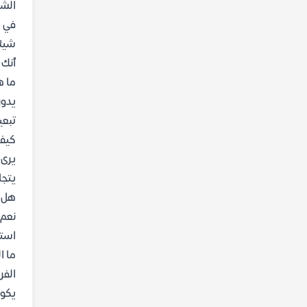
الشه
في ا
شيئا
أنك 
ما ه
يدور
تبعي
كيف 
يرى 
يتجا
هل ي
نعم،
استي
ما ا
الفر
يكون