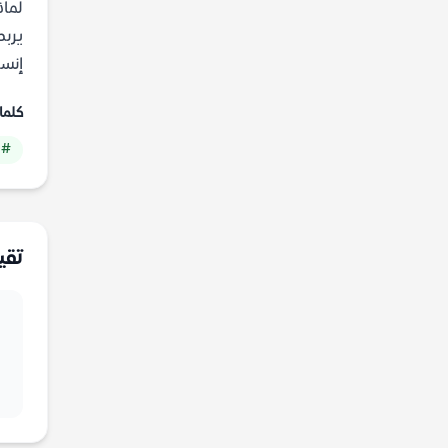
لماذ
يربط
إنسا
كلما
# 
تقي