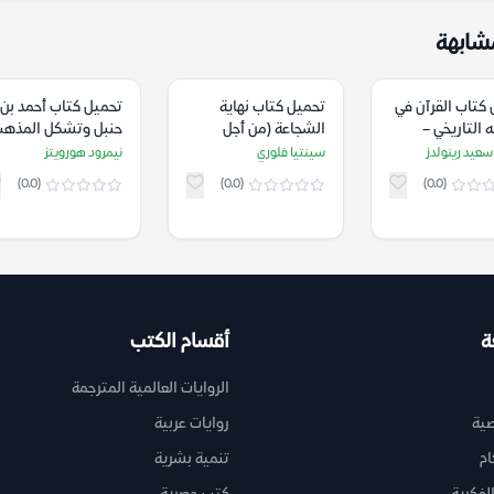
شابهة
كتاب القرآن في
تحميل كتاب نهاية
تحميل كتاب أحمد بن
التاريخي –
الشجاعة (من أجل
حنبل وتشكل المذه
 سعيد رينولدز
استعادة فضيلة
الحنبلي – نيمرود
سعيد رينولدز
سينتيا فلوري
نيمرود هورويتز
ديمقراطية) – سينتيا
هورويتز
(0.0)
(0.0)
(0.0)
فلوري
ة
أقسام الكتب
الروايات العالمية المترجمة
ية
روايات عربية
ام
تنمية بشرية