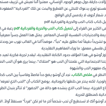
لات حارقة حول جوهر الوجود الإنساني، معتبراً أننا نعيش في تزييف مستم
فستو ثوري يدعوك للتخلي عن القطيع والبحث عن تلك "الفردانية" المفقودة 
 شعار أجوف لا يلامس أرض الواقع.
ل كتاب كتاب الحب والحرية والفردانية pdf
 الكثير من القراء إلى
تحميل كتاب الحب والحرية والفردانية pdf
رغبة في ا
يمة والاحتياجات النفسية للإنسان المعاصر. يمثل هذا العمل جسراً معرفي
 تشريحاً دقيقاً لما نطلق عليه "حباً"، موضحاً أننا في الغالب نهرب من وحدتن
ل فلسفي معمق: ما وراء المفاهيم التقليدية
وز أوشو في هذا المؤلف حدود الكتابة التقليدية، ليقدم تجربة فكرية تعيد
تنا الاجتماعية التي علمتنا أن الحب هو "امتلاك"، بينما يرى هو أن الحب ا
ك مفهوم الحب والشهوة
النظر في
ملخص الكتاب
، نجد أن أوشو يضع حداً فاصلاً وقاسياً بين الحب كح
ولوجيا، لكنه يحذر من خلطها بالروحانية. يوضح الكتاب أن "الحب الذي تعرفه
ع الغريزة، بينما الحب الذي ينشده هو حالة من "الحضور" لا تتأثر بتبدل ال
دانية كمنطلق للحرية
 أوشو أنك لا تستطيع أن تحب شخصاً آخر ما لم تكن "فرداً" مستقلاً أولاً. الفر