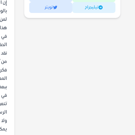
إن ا
تيليجرام
تويتر
بالو
لمن 
هذا 
في د
الحف
نقد 
من أ
فكري
المع
ببعض
في م
تتعر
الرس
ولا 
يمكن