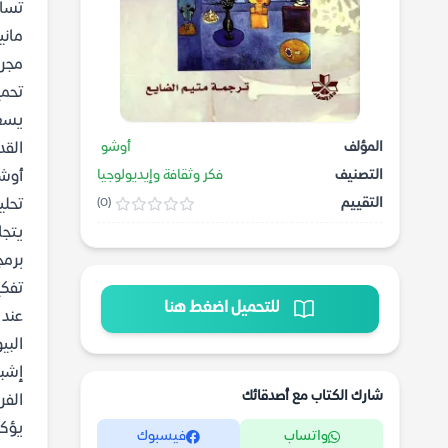
تساؤ
ماني
مجرد
تحمي
يسعى
المؤلف
أوشو
القد
التصنيف
فكر وثقافة وإيديولوجيا
أوشو
التقييم
تحلي
(0)
يتجا
برمج
تفكي
للتحميل اضغط هنا
عند 
البي
إشبا
شارك الكتاب مع أصدقائك
الفر
يؤكد
واتساب
فيسبوك