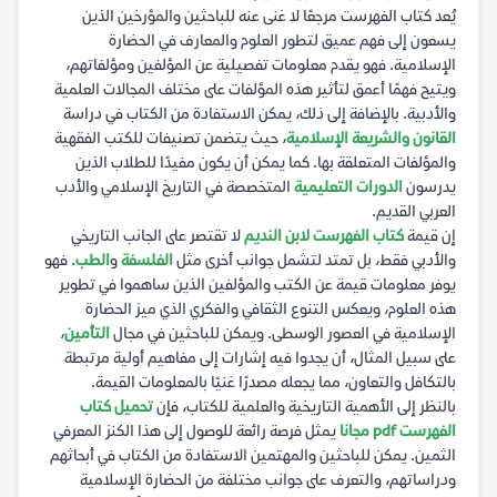
يُعد كتاب الفهرست مرجعًا لا غنى عنه للباحثين والمؤرخين الذين
يسعون إلى فهم عميق لتطور العلوم والمعارف في الحضارة
الإسلامية. فهو يقدم معلومات تفصيلية عن المؤلفين ومؤلفاتهم،
ويتيح فهمًا أعمق لتأثير هذه المؤلفات على مختلف المجالات العلمية
والأدبية. بالإضافة إلى ذلك، يمكن الاستفادة من الكتاب في دراسة
القانون والشريعة الإسلامية
، حيث يتضمن تصنيفات للكتب الفقهية
والمؤلفات المتعلقة بها. كما يمكن أن يكون مفيدًا للطلاب الذين
يدرسون
الدورات التعليمية
المتخصصة في التاريخ الإسلامي والأدب
العربي القديم.
إن قيمة
كتاب الفهرست لابن النديم
لا تقتصر على الجانب التاريخي
والأدبي فقط، بل تمتد لتشمل جوانب أخرى مثل
الفلسفة
و
الطب
. فهو
يوفر معلومات قيمة عن الكتب والمؤلفين الذين ساهموا في تطوير
هذه العلوم، ويعكس التنوع الثقافي والفكري الذي ميز الحضارة
الإسلامية في العصور الوسطى. ويمكن للباحثين في مجال
التأمين
،
على سبيل المثال، أن يجدوا فيه إشارات إلى مفاهيم أولية مرتبطة
بالتكافل والتعاون، مما يجعله مصدرًا غنيًا بالمعلومات القيمة.
بالنظر إلى الأهمية التاريخية والعلمية للكتاب، فإن
تحميل كتاب
الفهرست pdf مجانا
يمثل فرصة رائعة للوصول إلى هذا الكنز المعرفي
الثمين. يمكن للباحثين والمهتمين الاستفادة من الكتاب في أبحاثهم
ودراساتهم، والتعرف على جوانب مختلفة من الحضارة الإسلامية