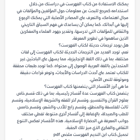
يمكنك الاستفادة من كتاب الفهرست في دراستك من خلال
استخدامه كمرجع للبحث عن معلومات حول المؤلفين والمؤلفات في
مجال اهتمامك، والتعرف على المصادر الأصلية التي يمكنك الرجوع
إليها في أبحاثك. كما يمكن أن يساعدك في فهم السياق التاريخي
والثقافي للمؤلفات التي تدرسها، وتقدير جهود العلماء والمفكرين
الذين ساهموا في تطوير المعرفة.
هل يوجد ترجمات حديثة لكتاب الفهرست؟
نعم، توجد العديد من الترجمات الحديثة لكتاب الفهرست إلى لغات
مختلفة، بما في ذلك اللغة الإنجليزية، مما يسهل على الباحثين غير
المتحدثين باللغة العربية الوصول إلى محتواه. كما توجد طبعات محققة
للكتاب تعتمد على أحدث الدراسات والأبحاث، وتوفر قراءات دقيقة
وموثوقة للنص الأصلي.
ما هي أبرز الأقسام التي يتضمنها كتاب الفهرست؟
يتضمن كتاب الفهرست عدة أقسام رئيسية، بما في ذلك قسم خاص
بعلوم القرآن والتفسير، وقسم آخر للفقه والشريعة الإسلامية، وقسم
ثالث للفلسفة والمنطق، وقسم رابع للأدب والشعر، وقسم خامس
للطب والصيدلة، بالإضافة إلى أقسام أخرى متنوعة تغطي مختلف
جوانب المعرفة في الحضارة الإسلامية. هذه الأقسام تعكس التنوع
الثقافي والفكري الذي ميز تلك الحقبة.
تحميل كتاب ابن النديم الفهرست ملخص pdf