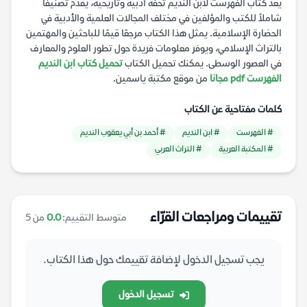
يعد كتاب الفهرست لابن النديم تحفة أدبية وتاريخية، يقدم تصنيفًا
شاملاً للكتب والمؤلفين في مختلف المجالات العلمية والأدبية في
الحضارة الإسلامية. يمثل هذا الكتاب مرجعًا قيمًا للباحثين والمهتمين
بالتراث الإسلامي، ويوفر معلومات فريدة حول تطور العلوم والمعارف
في العصور الوسطى. يمكنك تحميل الكتاب
تحميل كتاب ابن النديم
الفهرست pdf مجانا
من موقع مكتبة ياسمين.
كلمات مفتاحية عن الكتاب
# الفهرست
# ابن النديم
# أحمد بن أبي يعقوب النديم
# المكتبة العربية
# التراث العربي
تقييمات ومراجعات القرّاء
متوسط التقييم:
0.0
من 5
يجب تسجيل الدخول لإضافة تقييمك حول هذا الكتاب.
تسجيل الدخول