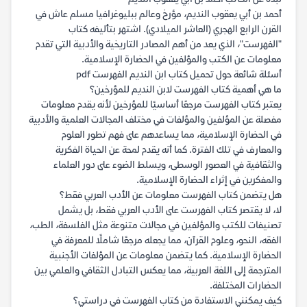
أحمد بن أبي يعقوب النديم، مؤرخ وعالم ببليوغرافيا مسلم عاش في
القرن الرابع الهجري (العاشر الميلادي). اشتهر بتأليفه كتاب
"الفهرست"، الذي يعد من أهم المصادر التاريخية والأدبية التي تقدم
معلومات عن الكتب والمؤلفين في الحضارة الإسلامية.
أسئلة شائعة حول تحميل كتاب ابن النديم الفهرست pdf
ما هي أهمية كتاب الفهرست لابن النديم للمؤرخين؟
يعتبر كتاب الفهرست مرجعًا أساسيًا للمؤرخين لأنه يقدم معلومات
مفصلة عن المؤلفين والمؤلفات في مختلف المجالات العلمية والأدبية
في الحضارة الإسلامية، مما يساعدهم على فهم تطور العلوم
والمعارف في تلك الفترة. كما أنه يقدم لمحة عن الحياة الفكرية
والثقافية في العصور الوسطى، ويسلط الضوء على دور العلماء
والمفكرين في إثراء الحضارة الإسلامية.
هل يتضمن كتاب الفهرست معلومات عن الأدب العربي فقط؟
لا، لا يقتصر كتاب الفهرست على الأدب العربي فقط، بل يشمل
تصنيفات للكتب والمؤلفين في مجالات متنوعة مثل الفلسفة، الطب،
الفقه، النحو، وعلوم القرآن، مما يجعله مرجعًا شاملًا للمعرفة في
الحضارة الإسلامية. كما يتضمن معلومات عن المؤلفات الأجنبية
المترجمة إلى اللغة العربية، مما يعكس التبادل الثقافي والعلمي بين
الحضارات المختلفة.
كيف يمكنني الاستفادة من كتاب الفهرست في دراستي؟