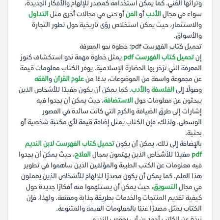
وتراثها الغني. كما يمكن استخدامه كمصدر للإلهام والأفكار الجديدة،
سواء في مجال
الأدب
أو
الفن
أو حتى في مجالات أخرى مثل
التداول
والاستثمار، حيث يمكن استخلاص رؤى تاريخية حول تطور التجارة
والأسواق.
تحميل كتاب الفهرست pdf: خطوة نحو المعرفة
إن
تحميل كتاب الفهرست pdf
يمثل خطوة مهمة نحو استكشاف كنوز
المعرفة التي تزخر بها الحضارة الإسلامية. يوفر الكتاب معلومات قيمة
عن مجموعة واسعة من الموضوعات، بدءًا من
علوم القرآن
و
الفقه
وصولًا إلى
الفلسفة
و
الأدب
. كما يمكن أن يكون مفيدًا للأشخاص الذين
يبحثون عن معلومات حول
الاستضافة
، حيث يمكن أن يجدوا فيه
إشارات إلى طرق الضيافة والكرم التي كانت سائدة في العصور
الوسطى. ولذلك، فإن الكتاب يمثل إضافة قيمة لأي مكتبة شخصية أو
بحثية.
بالإضافة إلى ذلك، يمكن أن يكون
تحميل كتاب الفهرست لابن النديم
pdf
مفيدًا للأشخاص الذين يهتمون بمجال
العلاج
، حيث يمكن أن يجدوا
فيه معلومات عن الكتب الطبية والمؤلفين الذين ساهموا في تطوير
هذا العلم. كما يمكن أن يكون مصدرًا للإلهام للأشخاص الذين يعملون
في مجال
التسويق
، حيث يمكن أن يستلهموا منه أفكارًا جديدة حول
كيفية تقديم المنتجات والخدمات بطريقة جذابة ومقنعة. ولهذا، فإن
الكتاب يمثل مصدرًا غنيًا بالمعلومات القيمة والمتنوعة.
نبذة عن الكاتب أحمد بن أبي يعقوب النديم