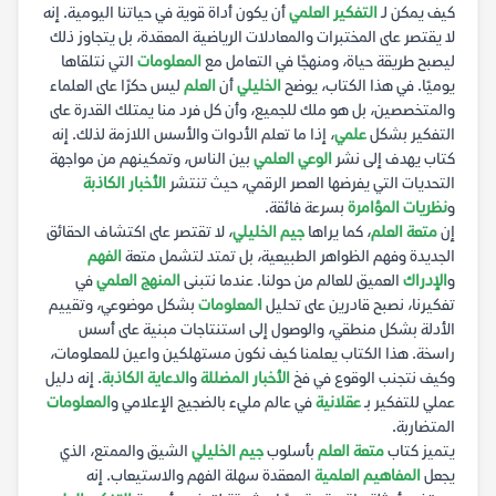
كيف يمكن لـ
التفكير العلمي
أن يكون أداة قوية في حياتنا اليومية. إنه
لا يقتصر على المختبرات والمعادلات الرياضية المعقدة، بل يتجاوز ذلك
ليصبح طريقة حياة، ومنهجًا في التعامل مع
المعلومات
التي نتلقاها
يوميًا. في هذا الكتاب، يوضح
الخليلي
أن
العلم
ليس حكرًا على العلماء
والمتخصصين، بل هو ملك للجميع، وأن كل فرد منا يمتلك القدرة على
التفكير بشكل
علمي
، إذا ما تعلم الأدوات والأسس اللازمة لذلك. إنه
كتاب يهدف إلى نشر
الوعي العلمي
بين الناس، وتمكينهم من مواجهة
التحديات التي يفرضها العصر الرقمي، حيث تنتشر
الأخبار الكاذبة
و
نظريات المؤامرة
بسرعة فائقة.
إن
متعة العلم
، كما يراها
جيم الخليلي
، لا تقتصر على اكتشاف الحقائق
الجديدة وفهم الظواهر الطبيعية، بل تمتد لتشمل متعة
الفهم
و
الإدراك
العميق للعالم من حولنا. عندما نتبنى
المنهج العلمي
في
تفكيرنا، نصبح قادرين على تحليل
المعلومات
بشكل موضوعي، وتقييم
الأدلة بشكل منطقي، والوصول إلى استنتاجات مبنية على أسس
راسخة. هذا الكتاب يعلمنا كيف نكون مستهلكين واعين للمعلومات،
وكيف نتجنب الوقوع في فخ
الأخبار المضللة
و
الدعاية الكاذبة
. إنه دليل
عملي للتفكير بـ
عقلانية
في عالم مليء بالضجيج الإعلامي و
المعلومات
المتضاربة.
يتميز كتاب
متعة العلم
بأسلوب
جيم الخليلي
الشيق والممتع، الذي
يجعل
المفاهيم العلمية
المعقدة سهلة الفهم والاستيعاب. إنه