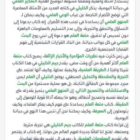
يستخدم أمثلة واقعية وقصصًا مشوقة لتوضيح أهمية
التفكير العلمي
في حياتنا اليومية. يذكر
الخليلي
في كتابه العديد من الأمثلة المعاصرة
التي توضح الأضرار الناجمة عن غياب
الوعي العلمي
، وكيف يمكن لـ
المنهج العلمي
أن يساعدنا في تجنب هذه الأضرار. إنه كتاب يدعونا إلى
التساؤل والتحقق والتجربة، وإلى عدم التسليم بالمعلومات الجاهزة
دون تمحيص أو تدقيق.
متعة العلم
هو دعوة إلى تبني روح
البحث
العلمي
في كل جوانب حياتنا، من اتخاذ القرارات الشخصية إلى فهم
القضايا المجتمعية الكبرى.
في زمن كثرت فيه
نظريات المؤامرة
و
الأخبار الزائفة
، يصبح كتاب
متعة
العلم
أكثر أهمية من أي وقت مضى. يقدم
جيم الخليلي
في هذا الكتاب
شرحًا وافيًا لـ
الطريقة العلمية
، وكيفية عملها، وكيف أنها تعتمد على
التجربة
و
الملاحظة
و
التحليل
المنطقي. يوضح
الخليلي
أن
العلم
ليس
مجرد مجموعة من الحقائق الثابتة، بل هو عملية مستمرة من
البحث
و
الاستكشاف
و
التصحيح الذاتي
. إن
المنهج العلمي
يتميز بقدرته على
مراجعة نفسه وتصحيح أخطائه، وهو ما يجعله أداة قوية للوصول إلى
الحقيقة
. كتاب
متعة العلم
يساعدنا على فهم كيف يفكر العلماء، وكيف
يتوصلون إلى
المعرفة
، وكيف يمكننا نحن أن نتبنى هذا النهج في حياتنا
اليومية.
إن قراءة كتاب
متعة العلم
للكاتب
جيم الخليلي
هي تجربة مثرية
وممتعة، تفتح لنا آفاقًا جديدة لفهم العالم من حولنا. إنه كتاب لا يقتصر
على تقديم
المعلومات العلمية
، بل يهدف إلى تغيير طريقة تفكيرنا،