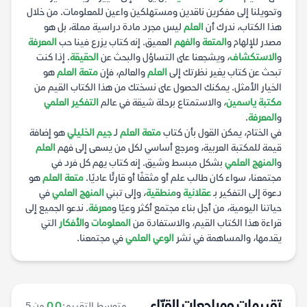
وتحويلنا إلى مفكرين ناقدين ومستهلكين واعين للمعلومات. من خلال
هذا الكتاب، ندرك أن
العلم
ليس مجرد مادة دراسية مملة، بل هو
مصدر للإلهام و
المتعة
و
الفهم
العميق. إنه كتاب يزرع فينا حب
المعرفة
و
الاستكشاف
، ويشجعنا على التساؤل والبحث عن
الحقيقة
. إذا كنت
تبحث عن كتاب يغير نظرتك إلى
العلم
والعالم، فإن
متعة العلم
هو
الخيار الأمثل. يمكنك الحصول على نسختك من هذا الكتاب القيم من
مكتبة ياسمين
، والاستمتاع برحلة شيقة في عالم
التفكير العلمي
و
المعرفة
.
في الختام، يمكن القول بأن كتاب
متعة العلم
لـ
جيم الخليلي
هو إضافة
قيمة للمكتبة العربية، ومرجع أساسي لكل من يسعى إلى فهم
العلم
و
المنهج العلمي
بشكل مبسط وشيق. إنه كتاب يهم كل فرد في
مجتمعنا، سواء كان طالب علم أو مثقفًا أو قارئًا عاديًا.
متعة العلم
هو
دعوة إلى التفكير بـ
عقلانية
و
منطقية
، وإلى تبني
المنهج العلمي
في
حياتنا اليومية، من أجل بناء مجتمع أكثر وعيًا و
معرفة
. ندعو الجميع إلى
قراءة هذا الكتاب القيم، والاستفادة من
المعلومات
و
الأفكار
التي
يقدمها، والمساهمة في نشر
الوعي العلمي
في مجتمعنا.
تقييمات ومراجعات القرّاء
متوسط التقييم:
0.0
من 5