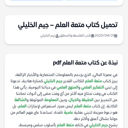
تحميل كتاب متعة العلم – جيم الخليلي
2025/04/21
كتب الفلسفة والمنطق
جيم الخليلي
نبذة عن كتاب متعة العلم pdf
في عصرنا الحالي، الذي يزدحم بالمعلومات المتضاربة والأخبار الزائفة،
يبرز كتاب
متعة العلم
للكاتب القدير
جيم الخليلي
كمنارة هادية، تدعونا
إلى تبني
التفكير العلمي
و
المنهج العلمي
في حياتنا اليومية. يأتي هذا
الكتاب في وقت نحتاج فيه أكثر من أي وقت مضى إلى أدوات تمكننا
من التمييز بين
الحقيقة
و
الخيال
، وبين
المعلومة
الموثوقة و
الشائعة
الكاذبة. إن كتاب
متعة العلم
ليس مجرد استعراض لإنجازات
العلم
، بل
هو دعوة صريحة لتبني عقلية
علمية
ناقدة، تساعدنا على فهم العالم من
حولنا بشكل أعمق وأكثر دقة.
يشرح
جيم الخليلي
في كتابه
متعة العلم
بأسلوب سلس ومبسط،