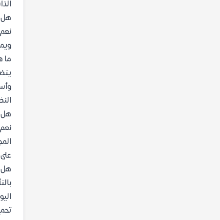
الذا
هل ك
نعم،
ويمك
ما ه
يتضم
وأسا
النظ
هل ي
نعم،
المج
على 
هل ي
بالت
اليو
تحمي