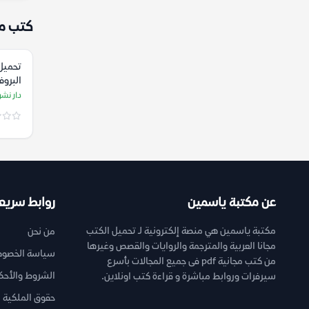
كتب م
تحميل
البروف
دار نش
عن مكتبة ياسمين
روابط سريع
مكتبة ياسمين هي منصة إلكترونية لـ تحميل الكتب
من نحن
مجانا العربية والمترجمة والروايات والقصص وغيرها
سياسة الخصوص
من كتب مجانية pdf فى جميع المجالات بأسرع
الشروط والأحك
سيرفرات وروابط مباشرة و قراءة كتب اونلاين.
حقوق الملكية ا