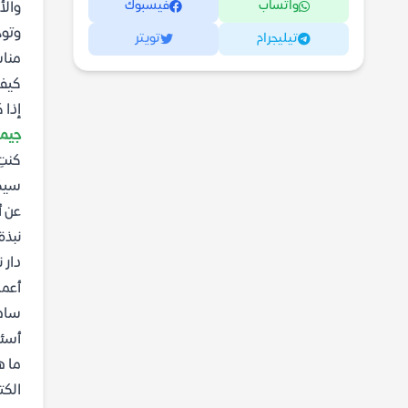
واتساب
فيسبوك
والأ
وتوج
تيليجرام
تويتر
مناس
كيف 
إذا 
جيم
كنتِ
سيكو
عن 
نبذة
دار 
أعما
ساهم
أسئل
ما ه
الكت