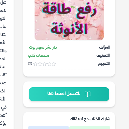
هل ت
لاست
التو
ماذا
يتنا
الأم
المؤلف
دار نشر سهم بوك
والت
التصنيف
ملخصات كتب
المج
التقييم
(0)
استر
تقدم
هذه 
الكت
للتحميل اضغط هنا
الأن
في د
أهمي
شارك الكتاب مع أصدقائك
يؤكد