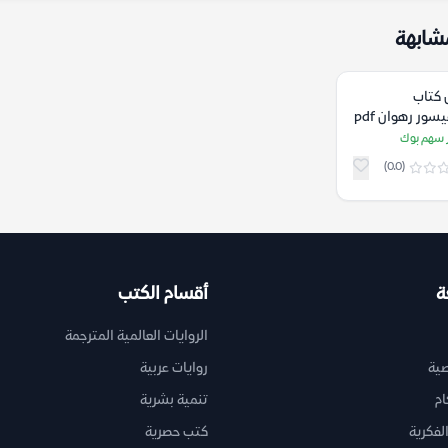
شابهة
 كتاب
يسور رهوان pdf
ر سهم بوك
(0.0)
ة
أقسام الكتب
الروايات العالمية المترجمة
ية
روايات عربية
ام
تنمية بشرية
لفكرية
كتب حصرية