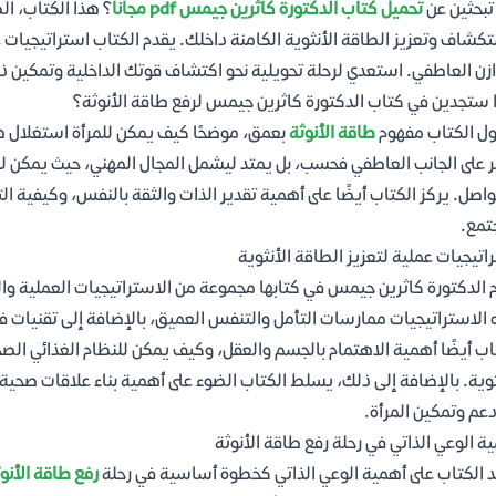
بحثين عن
تحميل كتاب الدكتورة كاثرين جيمس pdf مجانا
؟ هذا الكتاب، ال
كشاف وتعزيز الطاقة الأنثوية الكامنة داخلك. يقدم الكتاب استراتيجيات 
ازن العاطفي. استعدي لرحلة تحويلية نحو اكتشاف قوتك الداخلية وتمكين ذا
 ستجدين في كتاب الدكتورة كاثرين جيمس لرفع طاقة الأنوثة؟
ول الكتاب مفهوم
طاقة الأنوثة
بعمق، موضحًا كيف يمكن للمرأة استغلال هذ
ر على الجانب العاطفي فحسب، بل يمتد ليشمل المجال المهني، حيث يمكن للم
واصل. يركز الكتاب أيضًا على أهمية تقدير الذات والثقة بالنفس، وكيفية ال
تمع.
اتيجيات عملية لتعزيز الطاقة الأنثوية
 الدكتورة كاثرين جيمس في كتابها مجموعة من الاستراتيجيات العملية والت
الاستراتيجيات ممارسات التأمل والتنفس العميق، بالإضافة إلى تقنيات ف
اب أيضًا أهمية الاهتمام بالجسم والعقل، وكيف يمكن للنظام الغذائي الصحي 
ثوية. بالإضافة إلى ذلك، يسلط الكتاب الضوء على أهمية بناء علاقات صحية
عم وتمكين المرأة.
ة الوعي الذاتي في رحلة رفع طاقة الأنوثة
 الكتاب على أهمية الوعي الذاتي كخطوة أساسية في رحلة
رفع طاقة الأنو