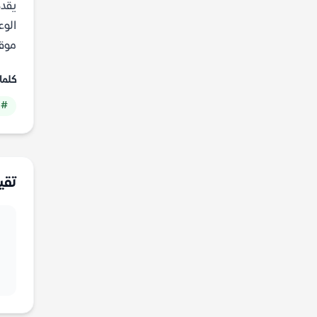
يقدم
الوع
موقع
كلما
# 
تقي