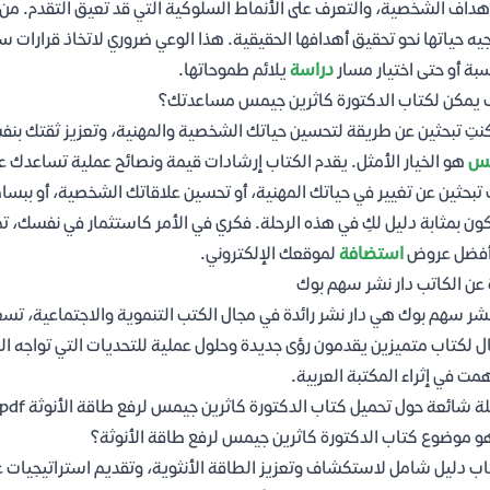
هداف الشخصية، والتعرف على الأنماط السلوكية التي قد تعيق التقدم. من خلا
يه حياتها نحو تحقيق أهدافها الحقيقية. هذا الوعي ضروري لاتخاذ قرارات س
بة أو حتى اختيار مسار
دراسة
يلائم طموحاتها.
يمكن لكتاب الدكتورة كاثرين جيمس مساعدتك؟
كنتِ تبحثين عن طريقة لتحسين حياتك الشخصية والمهنية، وتعزيز ثقتك بنف
س
هو الخيار الأمثل. يقدم الكتاب إرشادات قيمة ونصائح عملية تساعدك 
 تبحثين عن تغيير في حياتك المهنية، أو تحسين علاقاتك الشخصية، أو ببسا
ن بمثابة دليل لكِ في هذه الرحلة. فكري في الأمر كاستثمار في نفسك، ت
أفضل عروض
استضافة
لموقعك الإلكتروني.
 عن الكاتب دار نشر سهم بوك
نشر سهم بوك هي دار نشر رائدة في مجال الكتب التنموية والاجتماعية، تس
ل لكتاب متميزين يقدمون رؤى جديدة وحلول عملية للتحديات التي تواجه ال
ت في إثراء المكتبة العربية.
ة شائعة حول تحميل كتاب الدكتورة كاثرين جيمس لرفع طاقة الأنوثة pdf
و موضوع كتاب الدكتورة كاثرين جيمس لرفع طاقة الأنوثة؟
اب دليل شامل لاستكشاف وتعزيز الطاقة الأنثوية، وتقديم استراتيجيات ع