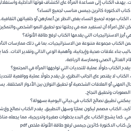
ت. يهدف الكتاب إلى مساعدة المرأة على اكتشاف قوتها الداخلية واستغلاله
تاب الدكتورة كاثرين جيمس مناسب لجميع النساء؟
 الكتاب موجه لجميع النساء بغض النظر عن أعمارهن أو خلفياتهن الثقافية.
ن لكل امرأة أن تستفيد منه في رحلتها نحو تحقيق النمو الشخصي والتمكين 
ي أبرز الاستراتيجيات التي يقدمها الكتاب لرفع طاقة الأنوثة؟
ن الكتاب مجموعة متنوعة من الاستراتيجيات، بما في ذلك ممارسات التأم
ليب بناء علاقات صحية وإيجابية، وأهمية الوعي الذاتي وتقدير الذات. كما 
ام الغذائي الصحي وممارسة الرياضة.
قدم الكتاب حلولًا عملية للتحديات التي تواجهها المرأة في المجتمع؟
 الكتاب لا يقتصر على الجانب النظري، بل يقدم حلولًا عملية وواقعية للتحدي
ال المهني أو العلاقات الشخصية أو تحقيق التوازن بين الأدوار المختلفة. يس
الصعوبات وتحقيق النجاح.
مكنني تطبيق نصائح الكتاب في حياتي اليومية بسهولة؟
أكيد، الكتاب مصمم ليكون عمليًا وسهل التطبيق. يقدم الكتاب نصائح وإ
مي. كما يشجع الكتاب على البدء بخطوات صغيرة وتدريجية، مما يجعله متاحً
ل كتاب الدكتورة كاثرين جيمس لرفع طاقة الأنوثة ملخص pdf