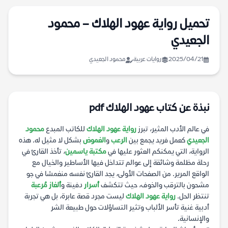
تحميل رواية عهود الهلاك – محمود
الجعيدي
2025/04/21
روايات عربية
محمود الجعيدي
نبذة عن كتاب عهود الهلاك pdf
في عالم الأدب المثير، تبرز
رواية عهود الهلاك
للكاتب المبدع
محمود
الجعيدي
كعمل فريد يجمع بين
الرعب
و
الغموض
بشكل لا مثيل له. هذه
الرواية، التي يمكنكم العثور عليها في
مكتبة ياسمين
، تأخذ القارئ في
رحلة مظلمة وشائقة إلى عوالم تتداخل فيها الأساطير والخيال مع
الواقع المرير. من الصفحات الأولى، يجد القارئ نفسه منغمسًا في جو
مشحون بالترقب والخوف، حيث تتكشف
أسرار
دفينة و
ألغاز مُرعبة
تنتظر الحل.
رواية عهود الهلاك
ليست مجرد قصة عابرة، بل هي تجربة
أدبية غنية تأسر الألباب وتثير التساؤلات حول طبيعة الشر
والإنسانية.