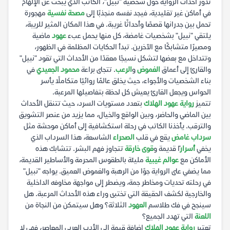
تدور أحداث الرواية حول شخصية "نبيل"، الكاتب الذي يبحث عن الإلهام
في أماكن غير تقليدية، فيجد نفسه منجذبًا إلى
مصحة نفسية
مهجورة
تحمل بين جدرانها قصصًا وأحداثًا غريبة. في هذا المكان المثير للريبة،
يلتقي "نبيل" بشخصيات غامضة، كل منها يحمل عبء
عهود
ماضية
ومصيرًا متشابكًا مع الآخرين. تبدأ الحكايات المظلمة في الظهور،
وتتداخل مع بعضها لتشكل نسيجًا معقدًا من الأحداث التي تقود "نبيل"
والقارئ إلى أعماق
الغموض
و
الرعب
. تتجلى براعة
محمود الجعيدي
في
بناء الشخصيات والأجواء، حيث يخلق عالمًا روائيًا متكاملًا يأسر
الحواس ويجعل القارئ يعيش كل لحظة بتفاصيلها المرعبة.
تتميز
رواية عهود الهلاك
بتعدد مستويات السرد، حيث تتنقل الأحداث
بين الماضي والحاضر، وبين الواقع والخيال، مما يزيد من عنصر التشويق
والترقب. يأخذنا الكاتب في رحلة استكشافية إلى أماكن موحشة مثل
سرداب غامض
يقع في قلب
الصحراء
الشاسعة، هذا السرداب الذي
يخفي
أسرار
ًا قديمة و
قوى خارقة
تتجاوز فهم البشر. تتشابك هذه
الأماكن مع
عوالم غيبية
مليئة بالطقوس المحرمة والأساطير القديمة،
مما يضفي على الرواية جوًا من الرهبة والغموض العميق. يواجه "نبيل"
في رحلته تحديات ومخاطر جمة، ويضطر إلى مواجهة مخاوفه الداخلية
والخارجية لكشف الحقيقة التي تختبئ وراء هذه الأحداث المرعبة. هل
سينجح في فك طلاسم
العهود
الثلاثة؟ وهل سيتمكن من النجاة من
اللعنة
التي تهدد الجميع؟
تعتبر
رواية عهود الهلاك
إضافة قيمة إلى الأدب العربي المعاصر، فهي لا