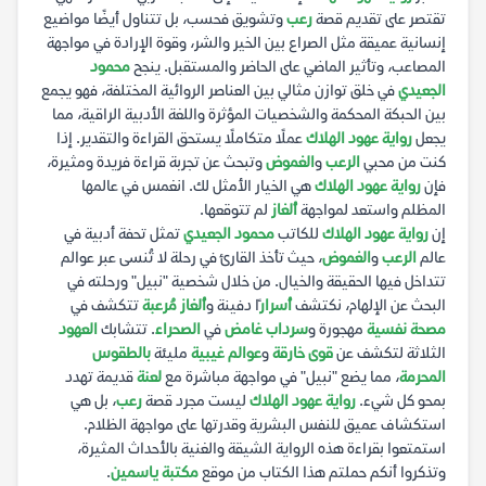
تقتصر على تقديم قصة
رعب
وتشويق فحسب، بل تتناول أيضًا مواضيع
إنسانية عميقة مثل الصراع بين الخير والشر، وقوة الإرادة في مواجهة
المصاعب، وتأثير الماضي على الحاضر والمستقبل. ينجح
محمود
الجعيدي
في خلق توازن مثالي بين العناصر الروائية المختلفة، فهو يجمع
بين الحبكة المحكمة والشخصيات المؤثرة واللغة الأدبية الراقية، مما
يجعل
رواية عهود الهلاك
عملًا متكاملًا يستحق القراءة والتقدير. إذا
كنت من محبي
الرعب
و
الغموض
وتبحث عن تجربة قراءة فريدة ومثيرة،
فإن
رواية عهود الهلاك
هي الخيار الأمثل لك. انغمس في عالمها
المظلم واستعد لمواجهة
ألغاز
لم تتوقعها.
إن
رواية عهود الهلاك
للكاتب
محمود الجعيدي
تمثل تحفة أدبية في
عالم
الرعب
و
الغموض
، حيث تأخذ القارئ في رحلة لا تُنسى عبر عوالم
تتداخل فيها الحقيقة والخيال. من خلال شخصية "نبيل" ورحلته في
البحث عن الإلهام، نكتشف
أسرار
ًا دفينة و
ألغاز مُرعبة
تتكشف في
مصحة نفسية
مهجورة و
سرداب غامض
في
الصحراء
. تتشابك
العهود
الثلاثة لتكشف عن
قوى خارقة
و
عوالم غيبية
مليئة
بالطقوس
المحرمة
، مما يضع "نبيل" في مواجهة مباشرة مع
لعنة
قديمة تهدد
بمحو كل شيء.
رواية عهود الهلاك
ليست مجرد قصة
رعب
، بل هي
استكشاف عميق للنفس البشرية وقدرتها على مواجهة الظلام.
استمتعوا بقراءة هذه الرواية الشيقة والغنية بالأحداث المثيرة،
وتذكروا أنكم حملتم هذا الكتاب من موقع
مكتبة ياسمين
.